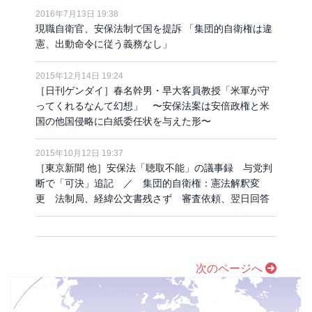
2016年7月13日 19:38
現職自衛官、安保法制で国を提訴 「集団的自衛権は違
憲、出動命令に従う義務なし」
2015年12月14日 19:24
［日刊ゲンダイ］春名幹男・早大客員教授「米軍が守
ってくれるなんて幻想」 〜安保法案は安倍政権と米
国の他国侵略に白紙委任状を与えた形〜
2015年10月12日 19:37
［東京新聞 他］安保法「聴取不能」の議事録 与党判
断で「可決」追記 ／ 集団的自衛権：憲法解釈変
更 法制局、経緯公文書残さず 審査依頼、翌日回答
次のページへ