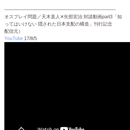
————————————————————————
オスプレイ問題／天木直人✕矢部宏治 対談動画part3「知
ってはいけない 隠された日本支配の構造」刊行記念
配信元）
YouTube
17/8/5