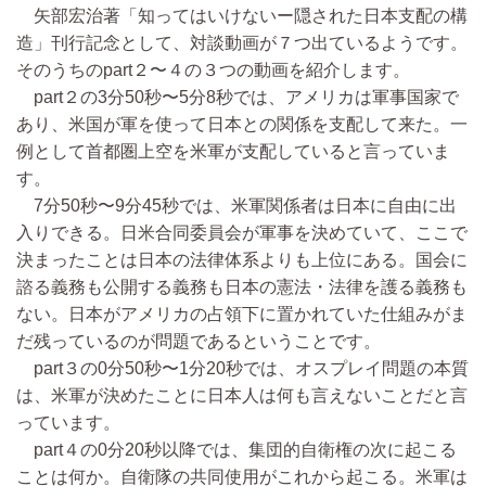
矢部宏治著「知ってはいけないー隠された日本支配の構
造」刊行記念として、対談動画が７つ出ているようです。
そのうちのpart２〜４の３つの動画を紹介します。
part２の3分50秒〜5分8秒では、アメリカは軍事国家で
あり、米国が軍を使って日本との関係を支配して来た。一
例として首都圏上空を米軍が支配していると言っていま
す。
7分50秒〜9分45秒では、米軍関係者は日本に自由に出
入りできる。日米合同委員会が軍事を決めていて、ここで
決まったことは日本の法律体系よりも上位にある。国会に
諮る義務も公開する義務も日本の憲法・法律を護る義務も
ない。日本がアメリカの占領下に置かれていた仕組みがま
だ残っているのが問題であるということです。
part３の0分50秒〜1分20秒では、オスプレイ問題の本質
は、米軍が決めたことに日本人は何も言えないことだと言
っています。
part４の0分20秒以降では、集団的自衛権の次に起こる
ことは何か。自衛隊の共同使用がこれから起こる。米軍は