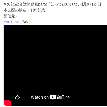
✕矢部宏治 対談動画part2「知ってはいけない 隠された日
本支配の構造」刊行記念
配信元）
YouTube
17/8/2