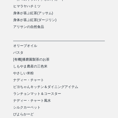
ヒマラヤハチミツ
身体が喜ぶ紅茶(アッサム)
身体が喜ぶ紅茶(ダージリン)
アリサンの自然食品
オリーブオイル
パスタ
[有機]播磨園製茶のお茶
しもやま農産の三色米
やさしい米粉
ナディー・チャート
ピヨちゃんキッチン＆ダイニングアイテム
ランチョンマット＆コースター
ナディー・チャート風水
シルクカーペット
ぴよらかーど