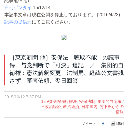
記事配信元）
日刊ゲンダイ
15/12/14
本記事文章は現在公開を停止しております。 (2016/4/23)
記事の提供元
にてご覧ください。
［東京新聞 他］安保法「聴取不能」の議事
録 与党判断で「可決」追記 ／ 集団的自
衛権：憲法解釈変更 法制局、経緯公文書残
さず 審査依頼、翌日回答
2015/10/12 7:37 PM
15'9参議院強行採決
,
安保法制
,
集団的自衛権
/
＊政治経済
,
政治経済
,
日本国内
,
竹下氏からの
情報
ツイート
Facebook
印刷