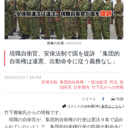
画像の出典:
wikimedia
現職自衛官、安保法制で国を提訴 「集団的
自衛権は違憲、出動命令に従う義務なし」
2016/07/13 7:38 PM
安保法制
,
集団的自衛権
/
＊政治経済
,
司法
,
政
治経済
,
日本国内
,
竹下氏からの情報
ツイート
Facebook
印刷
コメントのみ転載OK(
条件はこちら
)
竹下雅敏氏からの情報です。
現職の自衛官が、集団的自衛権の行使は憲法９条で認め
られていないとして、集団的自衛権行使の防衛出動命令に