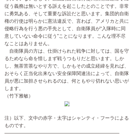
従う義務は無いとする訴えを起こしたとのことです。非常
に勇気ある、そして重要な訴訟だと思います。集団的自衛
権の行使は明らかに憲法違反で、言わば、アメリカと共に
侵略行為を行う悪の手先として、自衛隊員が“入隊時に同
意していない命令に従う”ことになります。こんな理不尽
なことはありません。
自衛隊員の方は、仕掛けられた戦争に対しては、国を守
るためなら命を惜しまず戦うつもりだと思います。しか
し、無茶苦茶なやり方で、しかもその成立経緯を見れば、
おそらく正当化出来ない安全保障関連法によって、自衛隊
員が悪に加担させられるのは、何ともやり切れない思いが
します。
（竹下雅敏）
注）以下、文中の赤字・太字はシャンティ・フーラによる
ものです。
————————————————————————