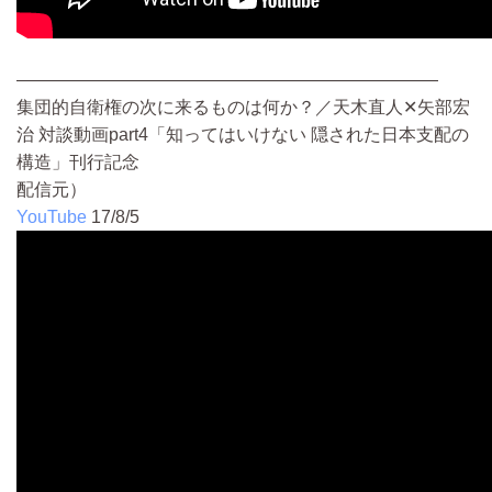
————————————————————————
集団的自衛権の次に来るものは何か？／天木直人✕矢部宏
治 対談動画part4「知ってはいけない 隠された日本支配の
構造」刊行記念
配信元）
YouTube
17/8/5