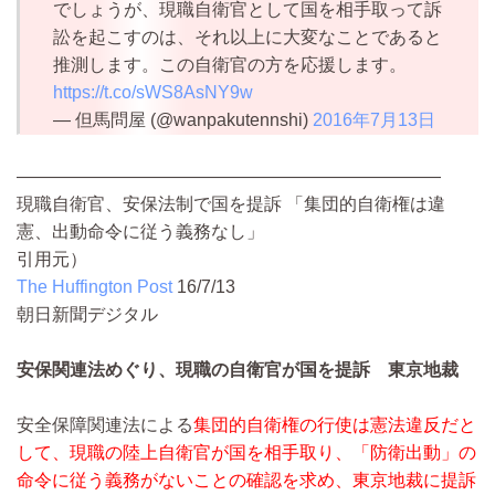
でしょうが、現職自衛官として国を相手取って訴
訟を起こすのは、それ以上に大変なことであると
推測します。この自衛官の方を応援します。
https://t.co/sWS8AsNY9w
— 但馬問屋 (@wanpakutennshi)
2016年7月13日
————————————————————————
現職自衛官、安保法制で国を提訴 「集団的自衛権は違
憲、出動命令に従う義務なし」
引用元）
The Huffington Post
16/7/13
朝日新聞デジタル
安保関連法めぐり、現職の自衛官が国を提訴 東京地裁
安全保障関連法による
集団的自衛権の行使は憲法違反だと
して、現職の陸上自衛官が国を相手取り、「防衛出動」の
命令に従う義務がないことの確認を求め、東京地裁に提訴