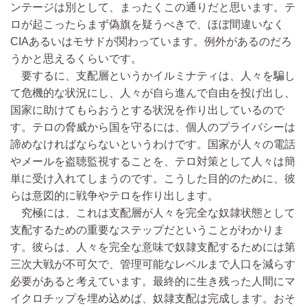
ンテージは別として、まったくこの通りだと思います。テ
ロが起こったらまず偽旗を疑うべきで、ほぼ間違いなく
CIAあるいはモサドが関わっています。例外があるのだろ
うかと思えるくらいです。
要するに、支配層というかイルミナティは、人々を騙し
て危機的な状況にし、人々が自ら進んで自由を投げ出し、
国家に助けてもらおうとする状況を作り出しているので
す。テロの脅威から国を守るには、個人のプライバシーは
諦めなければならないというわけです。国家が人々の電話
やメールを盗聴監視することを、テロ対策として人々は簡
単に受け入れてしまうのです。こうした目的のために、彼
らは意図的に戦争やテロを作り出します。
究極には、これは支配層が人々を完全な奴隷状態として
支配するための重要なステップだということがわかりま
す。彼らは、人々を完全な意味で奴隷支配するためには第
三次大戦が不可欠で、管理可能なレベルまで人口を減らす
必要があると考えています。最終的に生き残った人間にマ
イクロチップを埋め込めば、奴隷支配は完成します。おそ