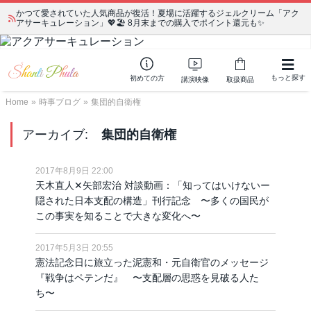
かつて愛されていた人気商品が復活！夏場に活躍するジェルクリーム「アク
アサーキュレーション」💖🏖️ 8月末までの購入でポイント還元も✨
もっと探す
初めての方
講演映像
取扱商品
Home
»
時事ブログ
»
集団的自衛権
アーカイブ:
集団的自衛権
2017年8月9日 22:00
天木直人✕矢部宏治 対談動画：「知ってはいけないー
隠された日本支配の構造」刊行記念 〜多くの国民が
この事実を知ることで大きな変化へ〜
2017年5月3日 20:55
憲法記念日に旅立った泥憲和・元自衛官のメッセージ
『戦争はペテンだ』 〜支配層の思惑を見破る人た
ち〜