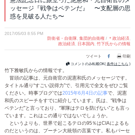
憲法記念日に旅立った泥憲和・元自衛官のメ
ッセージ『戦争はペテンだ』 〜支配層の思
惑を見破る人たち〜
2017/05/03 8:55 PM
防衛省・自衛隊
,
集団的自衛権
/
＊政治経済
,
政治経済
,
日本国内
,
竹下氏からの情報
ツイート
Facebook
印刷
コメントのみ転載OK(
条件はこちら
)
竹下雅敏氏からの情報です。
冒頭の記事は、元自衛官の泥憲和氏のメッセージです。
タイトル通り“すごい説得力”で、引用元で全文をぜひご覧
ください。時事ブログでは
2015年6月4日の記事
で、泥憲
和氏のスピーチをすでに紹介しています。氏は、“戦争は
ペテンだ”と言っており、“軍隊はテロを防げない”とも言っ
ています。これはこの通りではないでしょうか。
というよりも、世界で起こるテロの95％はCIAによるも
のだというのは、プーチン大統領の言葉です。私もパーセ