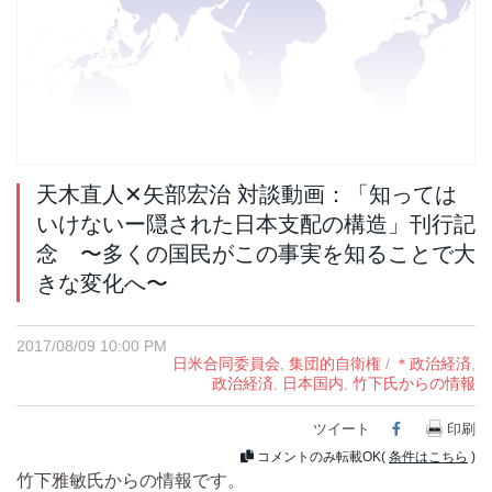
天木直人✕矢部宏治 対談動画：「知っては
いけないー隠された日本支配の構造」刊行記
念 〜多くの国民がこの事実を知ることで大
きな変化へ〜
2017/08/09 10:00 PM
日米合同委員会
,
集団的自衛権
/
＊政治経済
,
政治経済
,
日本国内
,
竹下氏からの情報
ツイート
Facebook
印刷
コメントのみ転載OK(
条件はこちら
)
竹下雅敏氏からの情報です。