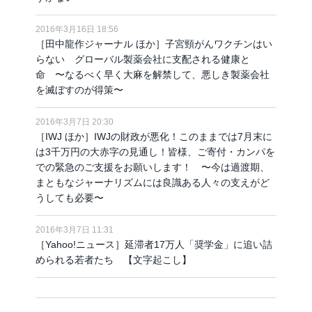
2016年3月16日 18:56
［田中龍作ジャーナル ほか］子宮頸がんワクチンはい
らない グローバル製薬会社に支配される健康と
命 〜なるべく早く大麻を解禁して、悪しき製薬会社
を滅ぼすのが得策〜
2016年3月7日 20:30
［IWJ ほか］IWJの財政が悪化！このままでは7月末に
は3千万円の大赤字の見通し！皆様、ご寄付・カンパを
での緊急のご支援をお願いします！ 〜今は過渡期、
まともなジャーナリズムには良識ある人々の支えがど
うしても必要〜
2016年3月7日 11:31
［Yahoo!ニュース］延滞者17万人「奨学金」に追い詰
められる若者たち 【文字起こし】