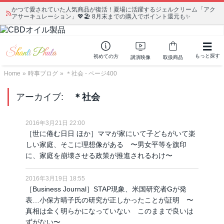
かつて愛されていた人気商品が復活！夏場に活躍するジェルクリーム「アク
アサーキュレーション」💖🏖️ 8月末までの購入でポイント還元も✨
もっと探す
初めての方
講演映像
取扱商品
Home
»
時事ブログ
»
＊社会 - ページ400
アーカイブ:
＊社会
2016年3月21日 22:00
［世に倦む日日 ほか］ママが家にいて子どもがいて楽
しい家庭、そこに理想像がある 〜男女平等を旗印
に、家庭を崩壊させる政策が推進されるわけ〜
2016年3月19日 18:55
［Business Journal］STAP現象、米国研究者Gが発
表…小保方晴子氏の研究が正しかったことが証明 〜
真相は全く明らかになっていない このままで良いは
ずがない〜