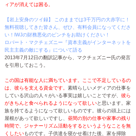
ィアが消えては困る。
【岩上安身のツイ録】 このままでは3千万円の大赤字に！
無料視聴してきた皆さん、ぜひ、有料会員になってくださ
い！IWJの財務悪化のピンチをお助けください！
ロバート・マクチェズニー『資本主義がインターネットを
民主主義の敵にする』について語る
2013年7月12日の翻訳記事から、マクチェズニー氏の発言
を引用しておこう。
この国は有能な人に満ちています。ここで不足しているの
は、彼らを支える資金です。
素晴らしいメディアの仕事を
している沢山の人々がいる事実は嬉しいことですが、
彼ら
がきちんと食べられるようになって欲しい
と思います。家
族を持てるようになって欲しいものです。彼らの頭上には
屋根があって欲しいですし、
昼間の別の仕事や家事の残り
時間で、ジャナーリズム活動をするというようなことを無
くしたい
ものです。子供達を寝かせ着けた後、家を掃除