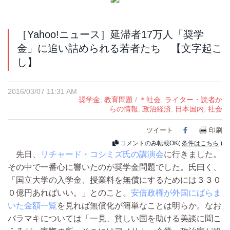
［Yahoo!ニュース］延滞者17万人「奨学
金」に追い詰められる若者たち 【文字起こ
し】
2016/03/07 11:31 AM
奨学金
,
教育問題
/
＊社会
,
ライター・読者か
らの情報
,
政治経済
,
日本国内
,
社会
ツイート
Facebook
印刷
コメントのみ転載OK(
条件はこちら
)
先日、
リチャード・コシミズ氏の講演会
に行きました。
その中で一番心に響いたのが奨学金問題でした。氏曰く、
「国立大学の入学金、授業料を無償にするためには３３０
０億円あればいい。」とのこと。
安倍政権が外国にばらま
いた金額一覧
を見れば無償化が簡単なことは明らか。なお
バラマキについては「一見、貧しい国を助ける美談に聞こ