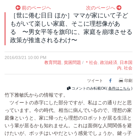
前のページヘ
次のページへ
［世に倦む日日 ほか］ママが家にいて子ど
もがいて楽しい家庭、そこに理想像があ
る 〜男女平等を旗印に、家庭を崩壊させる
政策が推進されるわけ〜
2016/03/21 10:00 PM
教育問題
,
貧困問題
/
＊社会
,
政治経済
,
日本国
内
,
社会
ツイート
Facebook
印刷
コメントのみ転載OK(
条件はこちら
)
竹下雅敏氏からの情報です。
ツイートの赤字にした部分ですが、私はこの通りだと思
っています。今の時代、相当に病んでいるので、理想の家
庭像というと、家に帰ったら理想のロボットが居る生活と
いう輩が居るかも知れません。これは面倒な人間関係を避
けたいが、ボッチはいやだという感覚でしょうか。鍵っ子