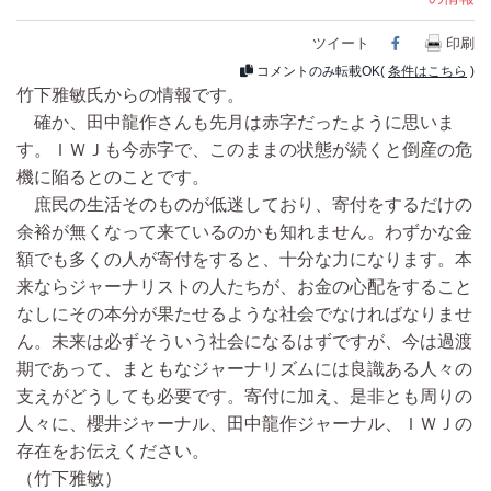
ツイート
Facebook
印刷
コメントのみ転載OK(
条件はこちら
)
竹下雅敏氏からの情報です。
確か、田中龍作さんも先月は赤字だったように思いま
す。ＩＷＪも今赤字で、このままの状態が続くと倒産の危
機に陥るとのことです。
庶民の生活そのものが低迷しており、寄付をするだけの
余裕が無くなって来ているのかも知れません。わずかな金
額でも多くの人が寄付をすると、十分な力になります。本
来ならジャーナリストの人たちが、お金の心配をすること
なしにその本分が果たせるような社会でなければなりませ
ん。未来は必ずそういう社会になるはずですが、今は過渡
期であって、まともなジャーナリズムには良識ある人々の
支えがどうしても必要です。寄付に加え、是非とも周りの
人々に、櫻井ジャーナル、田中龍作ジャーナル、ＩＷＪの
存在をお伝えください。
（竹下雅敏）