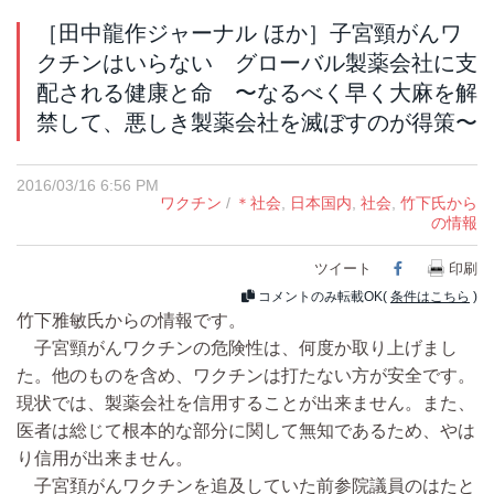
［田中龍作ジャーナル ほか］子宮頸がんワ
クチンはいらない グローバル製薬会社に支
配される健康と命 〜なるべく早く大麻を解
禁して、悪しき製薬会社を滅ぼすのが得策〜
2016/03/16 6:56 PM
ワクチン
/
＊社会
,
日本国内
,
社会
,
竹下氏から
の情報
ツイート
Facebook
印刷
コメントのみ転載OK(
条件はこちら
)
竹下雅敏氏からの情報です。
子宮頸がんワクチンの危険性は、何度か取り上げまし
た。他のものを含め、ワクチンは打たない方が安全です。
現状では、製薬会社を信用することが出来ません。また、
医者は総じて根本的な部分に関して無知であるため、やは
り信用が出来ません。
子宮頚がんワクチンを追及していた前参院議員のはたと