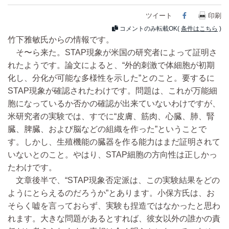
ツイート
Facebook
印刷
コメントのみ転載OK(
条件はこちら
)
竹下雅敏氏からの情報です。
そ〜ら来た。STAP現象が米国の研究者によって証明さ
れたようです。論文によると、“外的刺激で体細胞が初期
化し、分化が可能な多様性を示した”とのこと。要するに
STAP現象が確認されたわけです。問題は、これが万能細
胞になっているか否かの確認が出来ていないわけですが、
米研究者の実験では、すでに“皮膚、筋肉、心臓、肺、腎
臓、脾臓、および脳などの組織を作った”ということで
す。しかし、生殖機能の臓器を作る能力はまだ証明されて
いないとのこと。やはり、STAP細胞の方向性は正しかっ
たわけです。
文章後半で、“STAP現象否定派は、この実験結果をどの
ようにとらえるのだろうか”とあります。小保方氏は、お
そらく嘘を言っておらず、実験も捏造ではなかったと思わ
れます。大きな問題があるとすれば、彼女以外の誰かの責