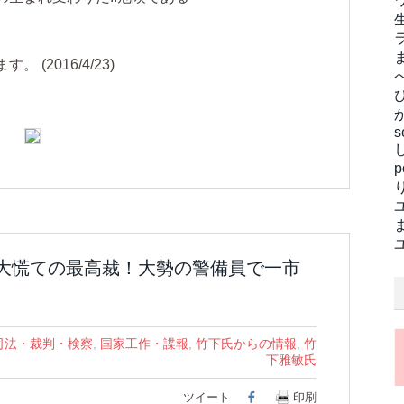
(2016/4/23)
s
 大慌ての最高裁！大勢の警備員で一市
司法・裁判・検察
,
国家工作・諜報
,
竹下氏からの情報
,
竹
下雅敏氏
ツイート
Facebook
印刷