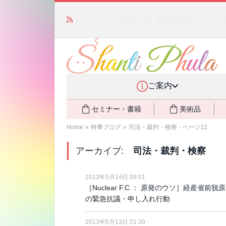
「みんなの備蓄・災害対策」 vol.4 〜断水・
ご案内
セミナー・書籍
美術品
Home
»
時事ブログ
»
司法・裁判・検察 - ページ12
アーカイブ:
司法・裁判・検察
2013年5月14日 09:01
［Nuclear F.C ： 原発のウソ］経産
の緊急抗議・申し入れ行動
2013年5月13日 21:30