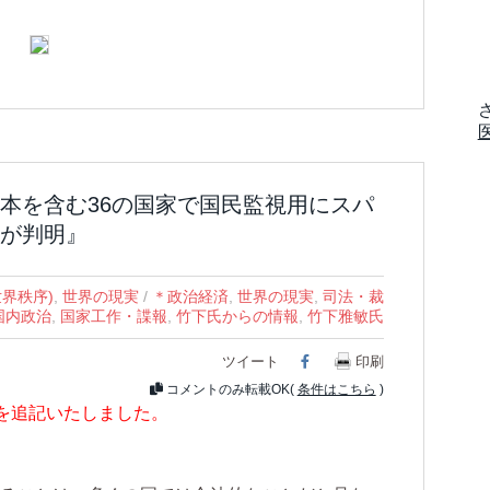
本を含む36の国家で国民監視用にスパ
が判明』
世界秩序)
,
世界の現実
/
＊政治経済
,
世界の現実
,
司法・裁
国内政治
,
国家工作・諜報
,
竹下氏からの情報
,
竹下雅敏氏
ツイート
Facebook
印刷
コメントのみ転載OK(
条件はこちら
)
を追記いたしました。