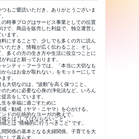
いつもご愛読いただき、ありがとうございま
す。
この時事ブログはサービス事業としての位置
づけで、商品を販売した利益で、独立運営し
ています。
無料にすることで、少しでも多くの方に読ん
でいただき、情報が広く伝わること、そし
て、
多くの方の生き方や生活に役立つことに
繋がればと願っております。
シャンティ・フーラでは、「本当に大切なも
のからはお金が取れない」をモットーにして
います。
最も大切なのは、“波動”を高く保つこと。
そのために必要な心身の浄化法など、いろん
な提言をしています。
人生を幸福に過ごすために
禁戒・勧戒（ヤマ・ニヤマ）を心がける。
インドの伝統的なヨーガの教えで、
禁戒とは “してはならないこと” 、
勧戒とは “積極的に行うべきこと” です。
人間関係の基本となる夫婦関係、子育てを大
切にして暮らす。