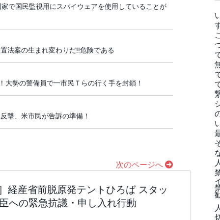
国家で国民監視用にスパイウェアを使用していることが
置法案の生まれ変わりだ!!危険である
裁！大勢の警備員で一市民Ｔらの行く手を封鎖！
に反撃、米市民が告訴の準備！
次のページへ
発のウソ］経産省前脱原発テントひろば スタッ
大臣への緊急抗議・申し入れ行動