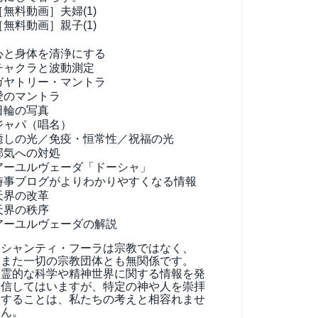
［無料動画］夫婦(1)
［無料動画］親子(1)
心と身体を清浄にする
チャクラと波動測定
ガヤトリー・マントラ
愛のマントラ
日輪の写真
ジャパ（唱名）
癒しの光／免疫・恒常性／祝福の光
邪気への対処
アーユルヴェーダ
「ドーシャ」
時事ブログがよりわかりやすくなる情報
天界の改革
天界の秩序
アーユルヴェーダの解説
シャンティ・フーラは宗教ではなく、
また一切の宗教団体とも無関係です。
霊的な科学や精神世界に関する情報を発
信してはいますが、特定の神や人を崇拝
することは、私たちの考えと相容れませ
ん。