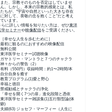
また、宗教そのものを否定はしていませ
ん。しかし、本来の宗教的感覚とは、私
たちが、“宇宙や自然といった大きな存在
に対して、畏敬の念を抱くこと”だと考え
ています。
さらに詳しい情報を知りたい方は、ぜひ
東洋
医学セミナー
や
映像配信
をご受講ください。
［幸せな人生を歩むために］
最初に観るのにおすすめの映像配信
無料公開
東洋医学セミナー試聴映像
ガヤトリー・マントラと７つのチャクラ
神々からの警告（2）
有料（550円）
収録時間：約1〜2時間/本
自分自身を癒す
教育プログラム(1)
愛と野心
幸福と徳目
禁戒勧戒とチャクラの浄化
「幸せを開く7つの扉」進化段階と憑依
東洋医学セミナー雑談集(1)
五行類型論(体
癖)
夫婦(63)
ジョセフ・マーフィー（人生に