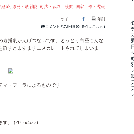
治経済
,
原発・放射能
,
司法・裁判・検察
,
国家工作・諜報
ツイート
Facebook
印刷
コメントのみ転載OK(
条件はこちら
)
。
の逮捕劇がえげつないです。とうとう白昼こんな
を許すとますますエスカレートされてしまいま
ティ・フーラによるものです。
———————
(2016/4/23)