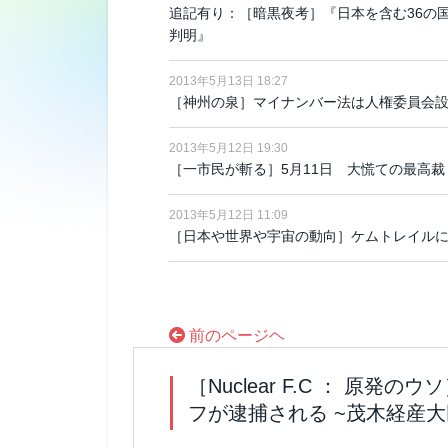
追記有り：［暗黒夜考］『日本を含む36の
判明』
2013年5月13日 18:27
［神州の泉］マイナンバー法は人権委員会設
2013年5月12日 19:30
［一市民が斬る］5月11日 大慌ての最高
2013年5月12日 11:09
［日本や世界や宇宙の動向］ケムトレイル
前のページヘ
［Nuclear F.C ： 原
フが逮捕される ~茂木経産