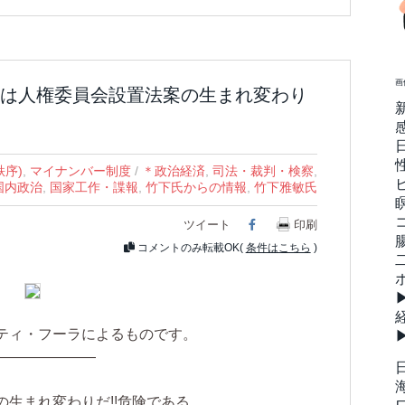
画
は人権委員会設置法案の生まれ変わり
秩序)
,
マイナンバー制度
/
＊政治経済
,
司法・裁判・検察
,
国内政治
,
国家工作・諜報
,
竹下氏からの情報
,
竹下雅敏氏
ツイート
Facebook
印刷
コメントのみ転載OK(
条件はこちら
)
ティ・フーラによるものです。
———————
生まれ変わりだ!!危険である