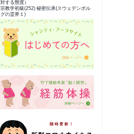
対する態度）
宗教学
初級(252) 秘密伝承(スウェデンボル
グの霊界１)