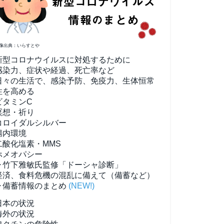
像出典：いらすとや
新型コロナウイルスに対処するために
感染力、症状や経過、死亡率など
日々の生活で、感染予防、免疫力、生体恒常
性を高める
ビタミンC
瞑想・祈り
コロイダルシルバー
腸内環境
二酸化塩素・MMS
ホメオパシー
▶竹下雅敏氏監修「ドーシャ診断」
経済、食料危機の混乱に備えて（備蓄など）
▶備蓄情報のまとめ
(NEW!)
日本の状況
海外の状況