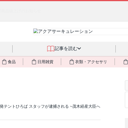
燃料不足・停電対策
NEW!
記事を読む
食品
日用雑貨
衣類・アクセサリ
省前脱原発テントひろば スタッフが逮捕される ~茂木経産大臣へ