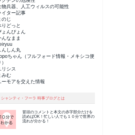
ワクチンの危険性
生物兵器、人工ウィルスの可能性
ライター記事
まのじ
ぺりどっと
ぴょんぴょん
かんなまま
eiryuu
しんしん丸
popoちゃん（フルフォード情報・メキシコ便
り）
ユリシス
まみむ
ユーモアを交えた情報
シャンティ・フーラ 時事ブログとは
冒頭のコメントと本文の
赤字部分
だけを
読めばOK！忙しい人でも１０分で世界の
流れが分かる！