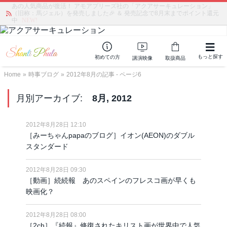
あの人気商品が復活！ アモアプリーズ社の「アクアサーキュレーション」
（旧称：馬ジェル）を発売しました🎉 ＆ 発売記念で8月末までポイント還元
中
NEW!
もっと探す
初めての方
講演映像
取扱商品
Home
»
時事ブログ
»
2012年8月の記事 - ページ6
月別アーカイブ:
8月, 2012
2012年8月28日 12:10
［みーちゃんpapaのブログ］イオン(AEON)のダブル
スタンダード
2012年8月28日 09:30
［動画］続続報 あのスペインのフレスコ画が早くも
映画化？
2012年8月28日 08:00
［2ch］『続報』修復されたキリスト画が世界中で人気