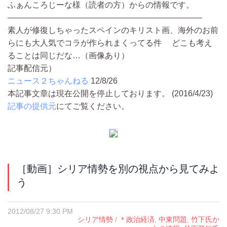
ふぁんころじーな様（読者の方）からの情報です。
————————————————————————
素人が修復しちゃったスペインのキリスト画、海外のお前
らにも大人気でコラが作られまくってる件 どこも考え
ることは同じだな…（画像あり）
記事配信元）
ニュース２ちゃんねる
12/8/26
本記事文章は現在公開を停止しております。 (2016/4/23)
記事の提供元
にてご覧ください。
［動画］シリア情勢を別の視点から見てみよ
う
2012/08/27 9:30 PM
シリア情勢
/
＊政治経済
,
中東問題
,
竹下氏か