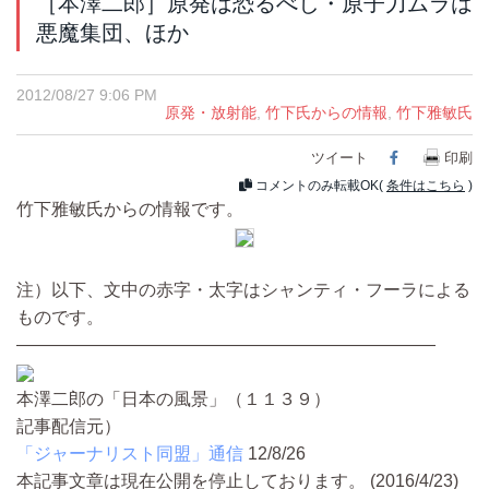
［本澤二郎］原発は恐るべし・原子力ムラは
悪魔集団、ほか
2012/08/27 9:06 PM
原発・放射能
,
竹下氏からの情報
,
竹下雅敏氏
ツイート
Facebook
印刷
コメントのみ転載OK(
条件はこちら
)
竹下雅敏氏からの情報です。
注）以下、文中の赤字・太字はシャンティ・フーラによる
ものです。
————————————————————————
本澤二郎の「日本の風景」（１１３９）
記事配信元）
「ジャーナリスト同盟」通信
12/8/26
本記事文章は現在公開を停止しております。 (2016/4/23)