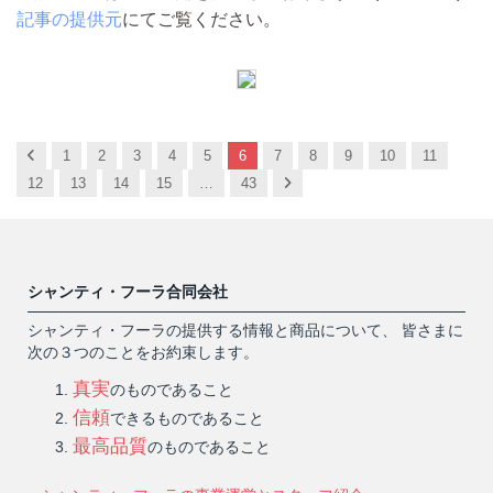
記事の提供元
にてご覧ください。
Previous
1
2
3
4
5
6
7
8
9
10
11
Next
12
13
14
15
…
43
シャンティ・フーラ合同会社
シャンティ・フーラの提供する情報と商品について、 皆さまに
次の３つのことをお約束します。
真実
のものであること
信頼
できるものであること
最高品質
のものであること