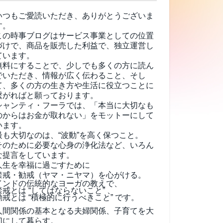
いつもご愛読いただき、ありがとうございま
す。
この時事ブログはサービス事業としての位置
づけで、商品を販売した利益で、独立運営し
ています。
無料にすることで、少しでも多くの方に読ん
でいただき、情報が広く伝わること、そし
て、
多くの方の生き方や生活に役立つことに
繋がればと願っております。
シャンティ・フーラでは、「本当に大切なも
のからはお金が取れない」をモットーにして
います。
最も大切なのは、“波動”を高く保つこと。
そのために必要な心身の浄化法など、いろん
な提言をしています。
人生を幸福に過ごすために
禁戒・勧戒（ヤマ・ニヤマ）を心がける。
インドの伝統的なヨーガの教えで、
禁戒とは “してはならないこと” 、
勧戒とは “積極的に行うべきこと” です。
人間関係の基本となる夫婦関係、子育てを大
切にして暮らす。