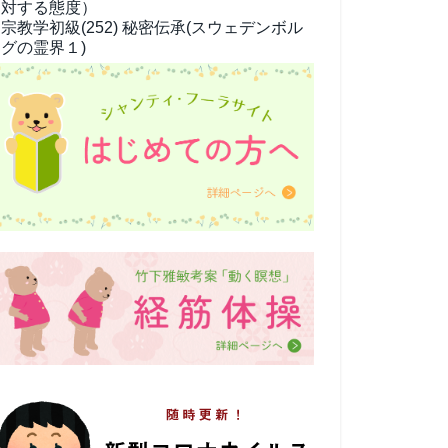
対する態度）
宗教学
初級(252) 秘密伝承(スウェデンボル
グの霊界１)