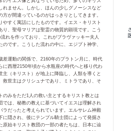
常のイエス像と異なっているため、多くのキリス
しれません。しかし、ほんの少しグノーシスなど
の方が間違っているのがはっきりとしてきます。
りやすく寓話にしたものです。イエス・キリスト
あり、聖母マリアは聖霊の物質的顕現です。こう
の流れを作っており、これがブラヴァッキー夫人
たのです。こうした流れの中に、エジプト神学、
差運動の関係で、2160年のプラトン月に、時代
に西暦2150年頃から水瓶座の時代へと移り代わ
世主（キリスト）が地上に降臨し、人類を導くと
、救世主はクリシュナであり、ミトラであり、そ
のみをただ1人の救い主とするキリスト教とは
団では、秘教の教えに基づいてイエスは理解され
バラだったと考えられています。エルサレム神殿
下に隠され、後にテンプル騎士団によって発掘さ
た原始キリスト教団の一部の者たちは、日本に辿