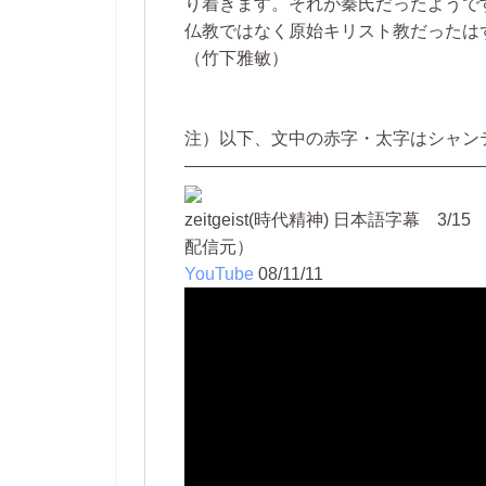
り着きます。それが秦氏だったようで
仏教ではなく原始キリスト教だったは
（竹下雅敏）
注）以下、文中の赤字・太字はシャン
—————————————————
zeitgeist(時代精神) 日本語字幕 3/15
配信元）
YouTube
08/11/11