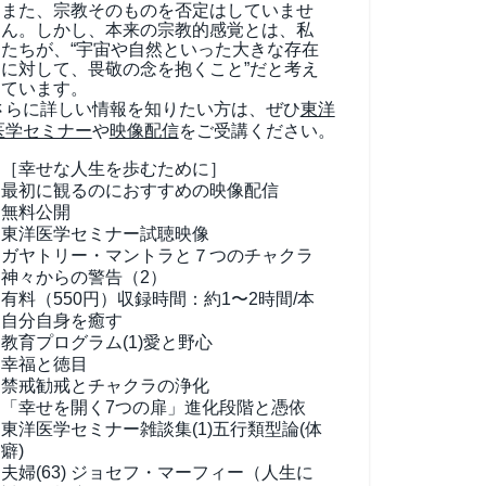
また、宗教そのものを否定はしていませ
ん。しかし、本来の宗教的感覚とは、私
たちが、“宇宙や自然といった大きな存在
に対して、畏敬の念を抱くこと”だと考え
ています。
さらに詳しい情報を知りたい方は、ぜひ
東洋
医学セミナー
や
映像配信
をご受講ください。
［幸せな人生を歩むために］
最初に観るのにおすすめの映像配信
無料公開
東洋医学セミナー試聴映像
ガヤトリー・マントラと７つのチャクラ
神々からの警告（2）
有料（550円）
収録時間：約1〜2時間/本
自分自身を癒す
教育プログラム(1)
愛と野心
幸福と徳目
禁戒勧戒とチャクラの浄化
「幸せを開く7つの扉」進化段階と憑依
東洋医学セミナー雑談集(1)
五行類型論(体
癖)
夫婦(63)
ジョセフ・マーフィー（人生に