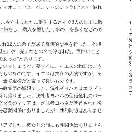
ディオニュソス、ペルシャのミトラについて触れ
シスから生まれた…誕生するとすぐ3人の国王に敬
緒に旅をし、病人を癒したり水の上を歩くなどの奇
生まれ12人の弟子が居て奇跡的な事を行った。死後
真理」や「光」などの名で呼ばれた。面白いこと
であった”とあります。
ないでしょうか。要するに、イエスの物語はこう
たものなのです。イエスは実在の人物ですが、そ
、全て虚構だと言って良いものです。
秘教集団の聖娼でした。洗礼者ヨハネはエジプト
持ち帰りました。洗礼者ヨハネの聖婚儀礼のパー
グダラのマリアは、洗礼者ヨハネが斬首された後
時恋愛関係にありましたが、性的関係はありませ
リアでした。彼女との間にも性関係はありません