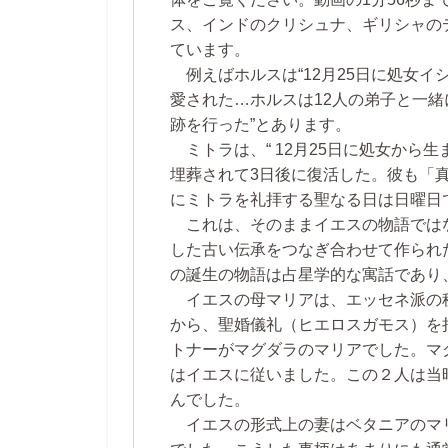
ス、インドのクリシュナ、ギリシャの
ています。
例えばホルスは“12月25日に処女イ
愛された…ホルスは12人の弟子と一
跡を行った”とあります。
ミトラは、“ 12月25日に処女から
埋葬されて3日後に復活した。彼も「
にミトラを礼拝する聖なる日は日曜日
これは、そのままイエスの物語では
した古い伝承をつなぎ合わせて作られ
の誕生の物語は占星学的な寓話であり
イエスの母マリアは、エッセネ派の
から、聖婚儀礼（ヒエロスガモス）を
トナーがマグダラのマリアでした。マ
はイエスに従いました。この２人は当
んでした。
イエスの形式上の妻はベタニアのマ