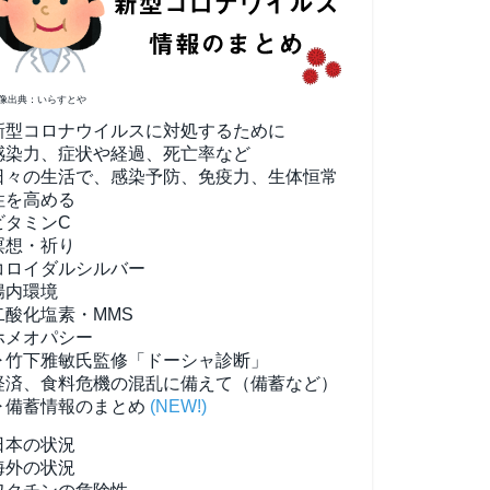
像出典：いらすとや
新型コロナウイルスに対処するために
感染力、症状や経過、死亡率など
日々の生活で、感染予防、免疫力、生体恒常
性を高める
ビタミンC
瞑想・祈り
コロイダルシルバー
腸内環境
二酸化塩素・MMS
ホメオパシー
▶竹下雅敏氏監修「ドーシャ診断」
経済、食料危機の混乱に備えて（備蓄など）
▶備蓄情報のまとめ
(NEW!)
日本の状況
海外の状況