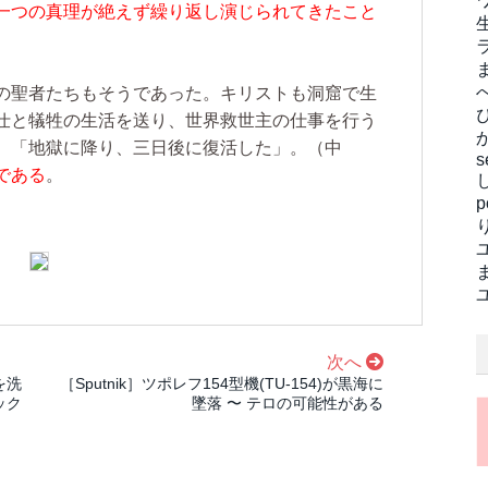
一つの真理が絶えず繰り返し演じられてきたこと
の聖者たちもそうであった。キリストも洞窟で生
仕と犠牲の生活を送り、世界救世主の仕事を行う
、「地獄に降り、三日後に復活した」。
（中
s
である
。
次へ
を洗
［Sputnik］ツポレフ154型機(TU-154)が黒海に
ック
墜落 〜 テロの可能性がある