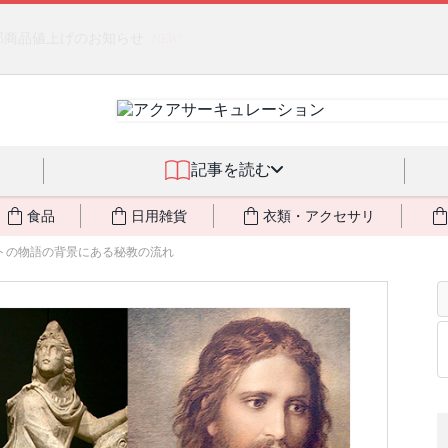
燃料不足・停電対策
NEW!
記事を読む
食品
日用雑貨
衣類・アクセサリ
トの物語の背景にある秘教の流れ