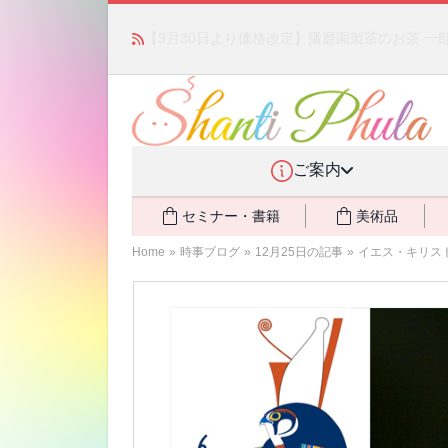
「みんなの備蓄・災害対策」 vol.4 〜断水・
ご案内
セミナー・書籍
美術品
Home
»
時事ブログ
»
12月25日の記事
»
イエス・キリス