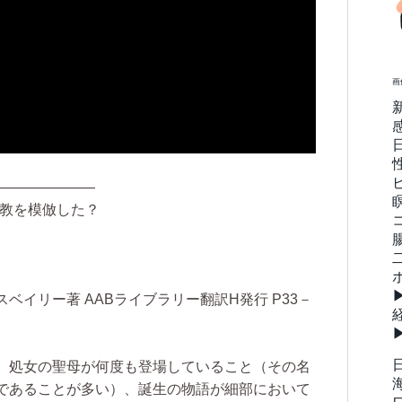
画
———————
宗教を模倣した？
イリー著 AABライブラリー翻訳H発行 P33－
、
処女の聖母が何度も登場していること（その名
であることが多い）、誕生の物語が細部において