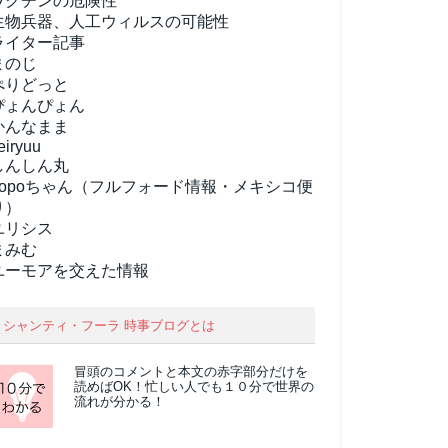
ワクチンの危険性
生物兵器、人工ウィルスの可能性
ライター記事
まのじ
ぺりどっと
ぴょんぴょん
かんなまま
eiryuu
しんしん丸
popoちゃん（フルフォード情報・メキシコ便
り）
ユリシス
まみむ
ユーモアを交えた情報
シャンティ・フーラ 時事ブログとは
冒頭のコメントと本文の
赤字部分
だけを
読めばOK！忙しい人でも１０分で世界の
流れが分かる！