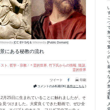
Wikimedia
[CC BY-SA] &
Wikimedia
[Public Domain]
景にある秘教の流れ
リスト
,
哲学・宗教
/
＊霊的世界
,
竹下氏からの情報
,
陰謀
,
霊的世界
ツイート
Facebook
印刷
コメントのみ転載OK(
条件はこちら
)
2月25日に生まれていることに触れましたが、そ
を見つけました。大変良くできた動画で、ぜひ全
までは、エジプトのホルス、フリギアのアッティ