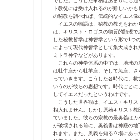
でした。こうした事柄はあまりにも通
ト教徒には受け入れるのが難しいかも
の秘教を調べれば、伝統的なイエス像
イエスの物語は、秘教の教えをわか
は、キリスト・ロゴスの物質的顕現で
した秘教哲学は神智学という形で1つ
によって現代神智学として集大成され
ミトラ神学などがあります。
これらの神学体系の中では、地球の歳
は牡牛座から牡羊座、そして魚座、さら
っていきます。こうした各時代に、救
いうのが彼らの思想です。時代ごとに
してイエスだったというわけです。
こうした世界観は、イエス・キリスト
相入れません。しかし原始キリスト教
ていました。彼らの宗教の最奥義はカ
が破壊される前に、奥義書は神殿の地
れます。また、奥義を知る立場にあっ