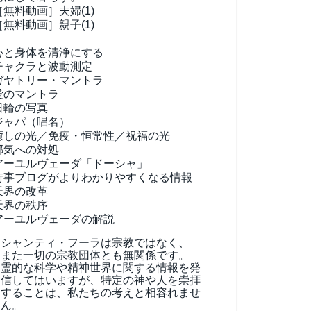
［無料動画］夫婦(1)
［無料動画］親子(1)
心と身体を清浄にする
チャクラと波動測定
ガヤトリー・マントラ
愛のマントラ
日輪の写真
ジャパ（唱名）
癒しの光／免疫・恒常性／祝福の光
邪気への対処
アーユルヴェーダ
「ドーシャ」
時事ブログがよりわかりやすくなる情報
天界の改革
天界の秩序
アーユルヴェーダの解説
シャンティ・フーラは宗教ではなく、
また一切の宗教団体とも無関係です。
霊的な科学や精神世界に関する情報を発
信してはいますが、特定の神や人を崇拝
することは、私たちの考えと相容れませ
ん。