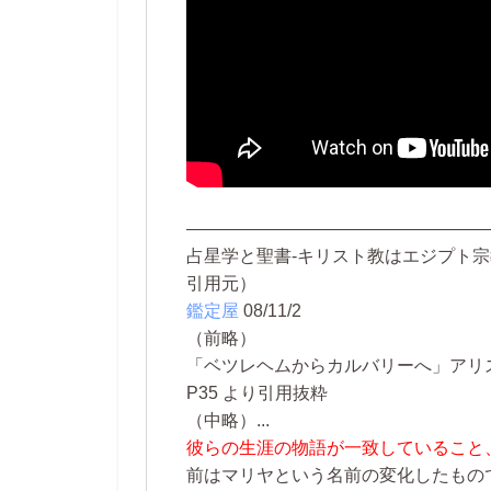
—————————————————
占星学と聖書-キリスト教はエジプト
引用元）
鑑定屋
08/11/2
（前略）
「ベツレヘムからカルバリーへ」アリスベ
P35 より引用抜粋
（中略）...
彼らの生涯の物語が一致していること
前はマリヤという名前の変化したもの