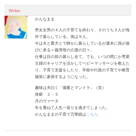
Writer
かんなまま
男女女男の４人の子育てを終わり、そのうち３人が海
外で暮らしている。孫は９人。
今は夫と愛犬とで静かに暮らしているが週末に孫が遊
びに来る＋義理母の介護の日々。
仕事は目の前の暮らし全て。でも、いつの間にか専業
主婦のキャリアを活かしてベビーマッサージを教えた
り、子育て支援をしたり、学校や行政の子育てや教育
施策に参画するようになった。
趣味は夫曰く「備蓄とマントラ」（笑）
体癖 ２－５
月のヴァータ
年を重ねて人生一巡りを過ぎてしまった。
かんなままの子育て万華鏡は
こちら