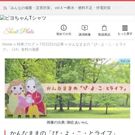
「みんなの備蓄・災害対策」 vol.4 〜断水・燃料不足・停電対策
NEW!
もっと探す
初めての方
講演映像
取扱商品
Home
»
時事ブログ
»
7月22日の記事
»
かんなままの「ぴ・よ・こ・とライ
フ」（14）食料の備蓄
画像の出典: 挿絵:あい∞ん
かんなままの「ぴ・よ・こ・とライフ」