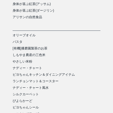
身体が喜ぶ紅茶(アッサム)
身体が喜ぶ紅茶(ダージリン)
アリサンの自然食品
オリーブオイル
パスタ
[有機]播磨園製茶のお茶
しもやま農産の三色米
やさしい米粉
ナディー・チャート
ピヨちゃんキッチン＆ダイニングアイテム
ランチョンマット＆コースター
ナディー・チャート風水
シルクカーペット
ぴよらかーど
ピヨちゃんシール