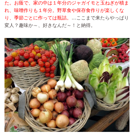
た。お蔭で、家の中は１年分のジャガイモと玉ねぎが積ま
れ、味噌作りも１年分。野草食や保存食作りが楽しくな
り、季節ごとに作っては瓶詰。
…ここまで来たらやっぱり
変人？趣味か～、好きなんだ～！と納得。