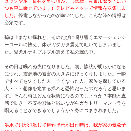
ュックや水、食料を車に積み、（寝袋、災害用セットはい
つも車に乗せています）テレビやネットで情報を収集しま
した。
停電しなかったのが幸いでした。こんな時の情報は
必須です。
孫は止まない揺れと、そのたびに鳴り響くエマージェンシ
ーコールに怯え、体がガタガタ震えて吐いてしまいまし
た。愛犬ルナもブルブル震えて私の腕の中。
その日は眠れぬ夜になりました。朝、惨状が明らかになる
につれ、震源地の被害の大きさにびっくりしました。一瞬
ですべてを失くした人、亡くなった人、家族を探している
人・・・想像を絶する揺れと恐怖だったのだろうと思いま
す。そんな時はどんな状態になるのでしょうか？本能と直
感で動き、不安や恐怖と戦いながらガヤトリーマントラを
唱えることができるでしょうか？身につまされました。
洪水で川が氾濫して避難指示が出た時は、我が家の気象予