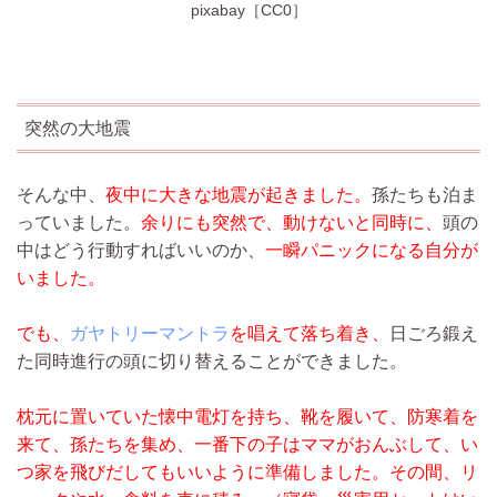
pixabay［CC0］
突然の大地震
そんな中、
夜中に大きな地震が起きました。
孫たちも泊ま
っていました。
余りにも突然で、動けないと同時に、
頭の
中はどう行動すればいいのか、
一瞬パニックになる自分が
いました。
でも、
ガヤトリーマントラ
を唱えて落ち着き、
日ごろ鍛え
た同時進行の頭に切り替えることができました。
枕元に置いていた懐中電灯を持ち、靴を履いて、防寒着を
来て、孫たちを集め、一番下の子はママがおんぶして、い
つ家を飛びだしてもいいように準備しました。その間、リ