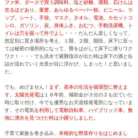
ファ米、ダースで買う調味料、塩と砂糖、酒類、石けんは
売るほどあり、重曹、あらゆるペーパー類、ビニール、ラ
ップ、シート、手袋、マスク、タオル、電池、カセットコ
ンロ、ガソリン、炭、身体ふき、おむつ、手動洗濯機、ト
イレは穴を掘って外でよし
・・・だんだん楽しくなって、
想定別に置き場所を考え、１階、２階、階段。床下に至っ
ては秘密の場所的になって、畳をはがして床下に潜りワク
ワク！・・・でも洪水で避難指示が出た時は床下の酒と缶
詰が流れていく光景が目に浮かび、しまった！と思いまし
た。
でも、めげません！
まず、基本の生活を循環型に整えま
す。太陽光発電
は１８年前、補助金が３分の２も出ていた
時に取り付け、今でも優秀なお天道様発電所になっていま
す。その電気
を利用して電動自転車、ハイブリッド車。敷
地に湧水を見つけた時は小躍りしました。
子育て家族を巻き込み、
本格的な野菜作りをはじめまし