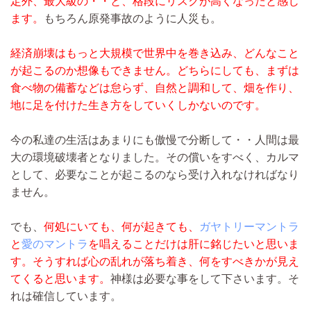
定外、最大級の・・と、格段にリスクが高くなったと感じ
ます。
もちろん原発事故のように人災も。
経済崩壊はもっと大規模で世界中を巻き込み、どんなこと
が起こるのか想像もできません。どちらにしても、まずは
食べ物の備蓄などは怠らず、自然と調和して、畑を作り、
地に足を付けた生き方をしていくしかないのです。
今の私達の生活はあまりにも傲慢で分断して・・人間は最
大の環境破壊者となりました。その償いをすべく、カルマ
として、必要なことが起こるのなら受け入れなければなり
ません。
でも、
何処にいても、何が起きても、
ガヤトリーマントラ
と
愛のマントラ
を唱えることだけは肝に銘じたいと思いま
す。そうすれば心の乱れが落ち着き、何をすべきかが見え
てくると思います。
神様は必要な事をして下さいます。そ
れは確信しています。