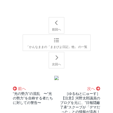
前回へ
「かんなままの「ままぴよ日記」他」 の一覧
次回へ
前へ
次へ
“光の勢力”の混乱 〜“光
［ゆるねとにゅーす］
の勢力”を自称する者たち
【注意】河野太郎議員の
に対しての警告〜
ブログを元に、”日報隠蔽
了承”スクープが「デマだ
った」との情報が流布！