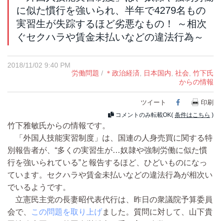
に似た慣行を強いられ、半年で4279名もの
実習生が失踪するほど劣悪なもの！ ～相次
ぐセクハラや賃金未払いなどの違法行為～
2018/11/02 9:40 PM
労働問題
/
＊政治経済
,
日本国内
,
社会
,
竹下氏
からの情報
ツイート
Facebook
印刷
コメントのみ転載OK(
条件はこちら
)
竹下雅敏氏からの情報です。
「外国人技能実習制度」は、国連の人身売買に関する特
別報告者が、“多くの実習生が…奴隷や強制労働に似た慣
行を強いられている”と報告するほど、ひどいものになっ
ています。セクハラや賃金未払いなどの違法行為が相次い
でいるようです。
立憲民主党の長妻昭代表代行は、昨日の衆議院予算委員
会で、
この問題を取り上げ
ました。質問に対して、山下貴