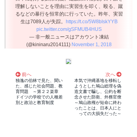
理解しないことを理由に実習生を叩く、殴る、蹴
るなどの暴行を恒常的に行っていた。昨年、実習
生は7089人が失踪。
https://t.co/5W8bIskYYB
pic.twitter.com/gSFMUB4HUS
— 非一般ニュースはアカウント凍結
(@kininaru2014111)
November 1, 2018
前へ
次へ
独逸の伯林で見た、聞い
本気で沖縄基地を移転し
た、感じた社会問題、教
ようとした鳩山総理を偽
育問題 ～第２２楽章
造文書で騙し、公約を断
ドイツの学校での人種差
念させた防衛、外務官僚
別と政治と教育制度
～鳩山政権が短命に終わ
ったことは、日本人にと
っての大損失だった～