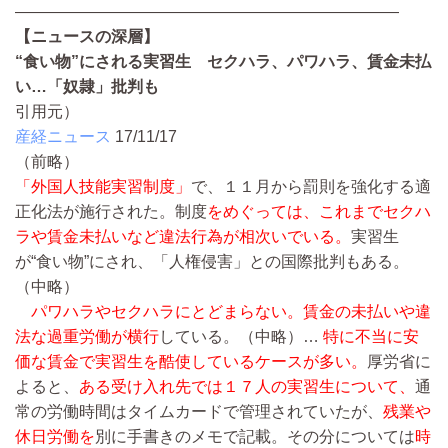
————————————————————————
【ニュースの深層】
“食い物”にされる実習生 セクハラ、パワハラ、賃金未払
い…「奴隷」批判も
引用元）
産経ニュース
17/11/17
（前略）
「外国人技能実習制度」
で、１１月から罰則を強化する適
正化法が施行された。制度
をめぐっては、これまでセクハ
ラや賃金未払いなど違法行為が相次いでいる。
実習生
が“食い物”にされ、「人権侵害」との国際批判もある。
（中略）
パワハラやセクハラにとどまらない。賃金の未払いや違
法な過重労働が横行
している。
（中略）…
特に不当に安
価な賃金で実習生を酷使しているケースが多い。
厚労省に
よると、
ある受け入れ先では１７人の実習生について、
通
常の労働時間はタイムカードで管理されていたが、
残業や
休日労働を
別に手書きのメモで記載。その分については
時