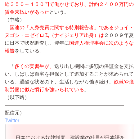
給３５０～４５０円で働かせており、計約２４００万円の
賃金未払いがあった
という。
（中略）
国連の「人身売買に関する特別報告者」であるジョイ・
ヌゴシ・エゼイロ氏（ナイジェリア出身）は
２００９年夏
に日本で状況調査し、翌年に
国連人権理事会に次のような
報告
をしている。
「
多くの実習生が、
送り出し機関に多額の保証金を支払
い、しばしば自宅を担保として追加することが求められて
いる。過酷な状況の下、生活しながら働き続け、
奴隷や強
制労働に似た慣行を強いられている
」
（以下略）
————————————————————————
配信元）
Twitter
日本における奴隷制度。建設業の社員が日本語を