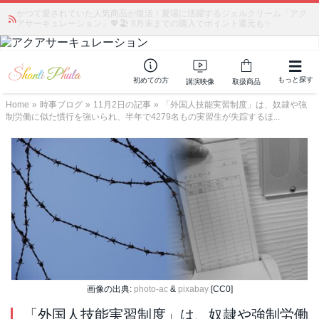
かつて愛されていた人気商品が復活！夏場に活躍するジェルクリーム「アク
アサーキュレーション」💖🏖️ 8月末までの購入でポイント還元も✨
もっと探す
初めての方
講演映像
取扱商品
Home
»
時事ブログ
»
11月2日の記事
»
「外国人技能実習制度」は、奴隷や強
制労働に似た慣行を強いられ、半年で4279名もの実習生が失踪するほ...
画像の出典:
photo-ac
&
pixabay
[CC0]
「外国人技能実習制度」は、奴隷や強制労働