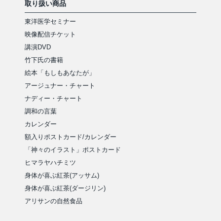
取り扱い商品
東洋医学セミナー
映像配信チケット
講演DVD
竹下氏の書籍
絵本「もしもあなたが」
アージュナー・チャート
ナディー・チャート
調和の言葉
カレンダー
額入りポストカード/カレンダー
「神々のイラスト」ポストカード
ヒマラヤハチミツ
身体が喜ぶ紅茶(アッサム)
身体が喜ぶ紅茶(ダージリン)
アリサンの自然食品