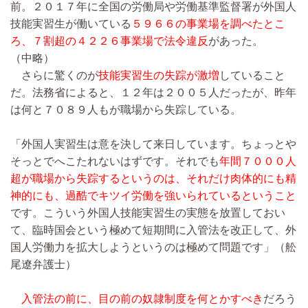
前。２０１７年に全国の労働局や労働基準監督署が外国人
技能実習生が働いている
５９６６の事業場を調べたとこ
ろ、７割超の４２２６事業場で法令違反
があった。
（中略）
さらに驚くのが
技能実習生の失踪が激増
していること
だ。法務省によると、１２年は２００５人だったが、昨年
は何と７０８９人もが職場から失踪している。
「外国人実習生は意を決して来日しています。ちょっとや
そっとでへこたれないはずです。それでも
年間７０００人
超が職場から失踪するというのは、それだけ肉体的にも精
神的にも、過酷でキツイ労働を強いられているということ
です。こういう外国人技能実習生の実態を放置しておい
て、臨時国会という極めて短期間に入管法を改正して、外
国人労働力を拡大しようというのは極めて問題です」（舩
尾遼弁護士）
入管法の前に、目の前の奴隷制度を何とかすべき
だろう