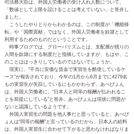
司法務大臣は、外国人労働者の受け入れ人数について、
「数値として上限を設けることは考えていない」と答弁し
ました。
こうしたやりとりからわかるのは、この制度が「機能移
転」や「国際貢献」ではなく、外国人労働者を奴隷として
利用するためのものだということです。
時事ブログでは、グローバリズムとは、支配層が残りの
人間を奴隷にする制度だと指摘していますが、もはや、こ
のことははっきりしているのではないでしょうか。
現実に、“不当に安価な賃金で実習生を酷使しているケ
ース”が報告されており、今年の1月から6月までに4279名
もの実習生が失踪しているにもかかわらず、あべぴょん
は、外国人労働者に、“日本人と同等の報酬が払われるこ
とを前提にしている”と答弁。あべぴょんは現状に問題が
ないと認識しているようです。
外国人実習生の問題を他人事だと思っていると、あべぴ
ょんは“同等の報酬”と言っているのだから、日本人の給料
は、外国人実習生に合わせて下がると思わなければなりま