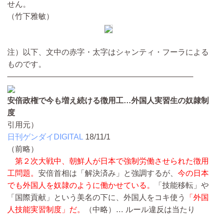
せん。
（竹下雅敏）
注）以下、文中の赤字・太字はシャンティ・フーラによる
ものです。
————————————————————————
安倍政権で今も増え続ける徴用工…外国人実習生の奴隷制
度
引用元）
日刊ゲンダイDIGITAL
18/11/1
（前略）
第２次大戦中、朝鮮人が日本で強制労働させられた徴用
工問題。
安倍首相は「解決済み」と強調するが、
今の日本
でも外国人を奴隷のように働かせている。
「技能移転」や
「国際貢献」という美名の下に、外国人をコキ使う
「外国
人技能実習制度」だ。
（中略）…
ルール違反は当たり