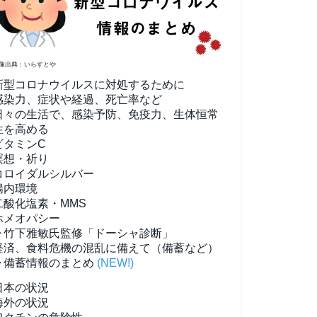
像出典：いらすとや
新型コロナウイルスに対処するために
感染力、症状や経過、死亡率など
日々の生活で、感染予防、免疫力、生体恒常
性を高める
ビタミンC
瞑想・祈り
コロイダルシルバー
腸内環境
二酸化塩素・MMS
ホメオパシー
▶竹下雅敏氏監修「ドーシャ診断」
経済、食料危機の混乱に備えて（備蓄など）
▶備蓄情報のまとめ
(NEW!)
日本の状況
海外の状況