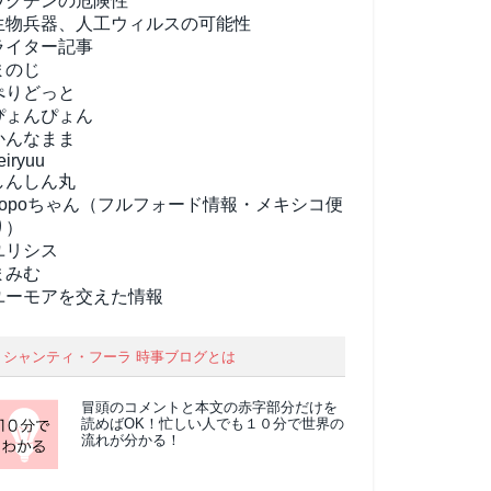
ワクチンの危険性
生物兵器、人工ウィルスの可能性
ライター記事
まのじ
ぺりどっと
ぴょんぴょん
かんなまま
eiryuu
しんしん丸
popoちゃん（フルフォード情報・メキシコ便
り）
ユリシス
まみむ
ユーモアを交えた情報
シャンティ・フーラ 時事ブログとは
冒頭のコメントと本文の
赤字部分
だけを
読めばOK！忙しい人でも１０分で世界の
流れが分かる！