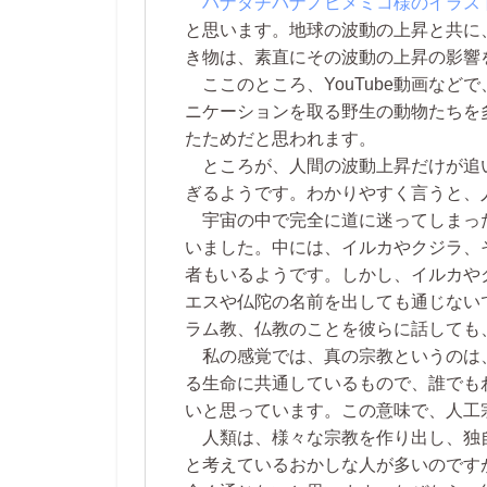
ハナタチバナノヒメミコ様のイラス
と思います。地球の波動の上昇と共に
き物は、素直にその波動の上昇の影響
ここのところ、YouTube動画など
ニケーションを取る野生の動物たちを
たためだと思われます。
ところが、人間の波動上昇だけが追
ぎるようです。わかりやすく言うと、
宇宙の中で完全に道に迷ってしまっ
いました。中には、イルカやクジラ、
者もいるようです。しかし、イルカや
エスや仏陀の名前を出しても通じない
ラム教、仏教のことを彼らに話しても
私の感覚では、真の宗教というのは
る生命に共通しているもので、誰でも
いと思っています。この意味で、人工
人類は、様々な宗教を作り出し、独
と考えているおかしな人が多いのです