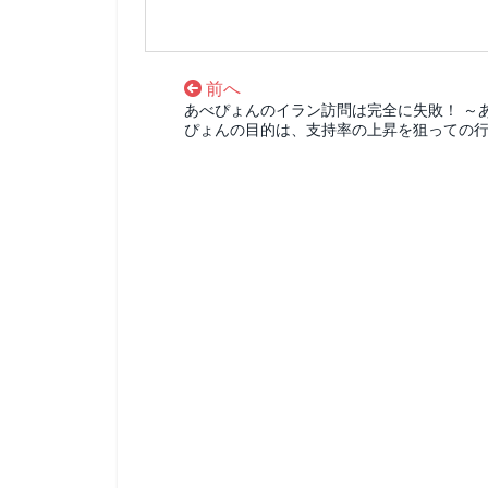
前へ
あべぴょんのイラン訪問は完全に失敗！ ～
ぴょんの目的は、支持率の上昇を狙っての