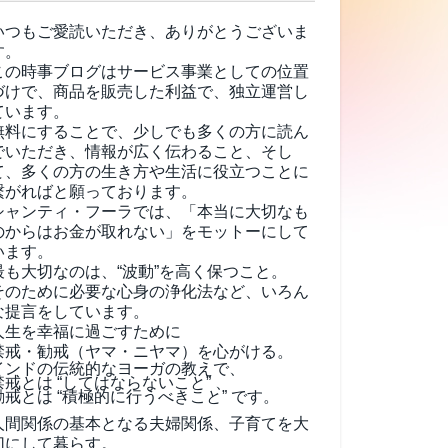
いつもご愛読いただき、ありがとうございま
す。
この時事ブログはサービス事業としての位置
づけで、商品を販売した利益で、独立運営し
ています。
無料にすることで、少しでも多くの方に読ん
でいただき、情報が広く伝わること、そし
て、
多くの方の生き方や生活に役立つことに
繋がればと願っております。
シャンティ・フーラでは、「本当に大切なも
のからはお金が取れない」をモットーにして
います。
最も大切なのは、“波動”を高く保つこと。
そのために必要な心身の浄化法など、いろん
な提言をしています。
人生を幸福に過ごすために
禁戒・勧戒（ヤマ・ニヤマ）を心がける。
インドの伝統的なヨーガの教えで、
禁戒とは “してはならないこと” 、
勧戒とは “積極的に行うべきこと” です。
人間関係の基本となる夫婦関係、子育てを大
切にして暮らす。