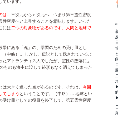
しています。
のは、
三次元から五次元へ、つまり第三霊性密度
霊性密度へと上昇することを意味します。いった
画
こには
二つの対象物があるのです。人間と地球で
段階にある「魂」の、学習のための受け皿とし
。
（中略）…
しかし、伝説として残されているよ
ったアトランティス人でしたが、霊性の堕落によ
のものも海中に没して跡形もなく消えてしまった
とは大きく違った点があるのです。それは、
今回
してしまう
ということです。
（中略）…
地球とい
の受け皿としての役目を終了して、第五霊性密度