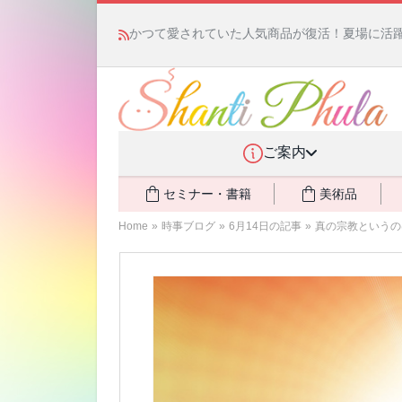
かつて愛されていた人気商品が復活！夏場に活躍す
ご案内
セミナー・書籍
美術品
Home
»
時事ブログ
»
6月14日の記事
»
真の宗教というの