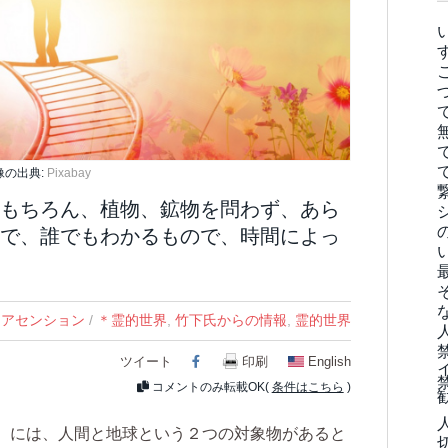
像の出典:
Pixabay
もちろん、植物、鉱物を問わず、あら
で、誰でもわかるもので、時間によっ
アセンション
/
＊霊的世界
,
竹下氏からの情報
,
霊的世界
ツイート
Facebook
印刷
English
コメントのみ転載OK(
条件はこちら
)
）には、人間と地球という２つの対象物があると