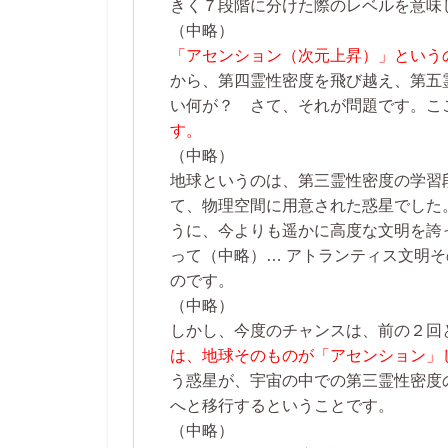
きく７段階に分けた際のレベルを意味
（中略）
「アセンション（次元上昇）」という
から、第四霊性密度を飛び越え、第五
い何が？ さて、それが問題です。こ
す。
（中略）
地球というのは、第三霊性密度の学習
て、物理空間に用意された惑星でした
うに、今よりも遥かに高度な文明を誇
って
（中略）…
アトランティス文明そ
のです。
（中略）
しかし、今度のチャンスは、前の２回
は、地球そのものが「アセンション」
う惑星が、宇宙の中での第三霊性密度
へと移行するということです。
（中略）