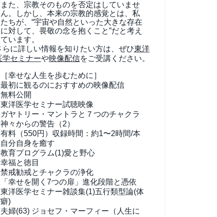
また、宗教そのものを否定はしていませ
ん。しかし、本来の宗教的感覚とは、私
たちが、“宇宙や自然といった大きな存在
に対して、畏敬の念を抱くこと”だと考え
ています。
さらに詳しい情報を知りたい方は、ぜひ
東洋
医学セミナー
や
映像配信
をご受講ください。
［幸せな人生を歩むために］
最初に観るのにおすすめの映像配信
無料公開
東洋医学セミナー試聴映像
ガヤトリー・マントラと７つのチャクラ
神々からの警告（2）
有料（550円）
収録時間：約1〜2時間/本
自分自身を癒す
教育プログラム(1)
愛と野心
幸福と徳目
禁戒勧戒とチャクラの浄化
「幸せを開く7つの扉」進化段階と憑依
東洋医学セミナー雑談集(1)
五行類型論(体
癖)
夫婦(63)
ジョセフ・マーフィー（人生に