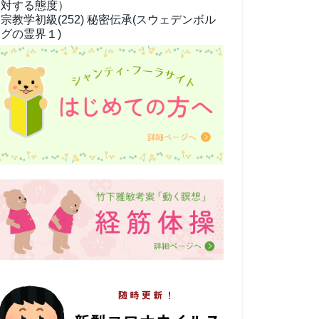
対する態度）
宗教学
初級(252) 秘密伝承(スウェデンボル
グの霊界１)