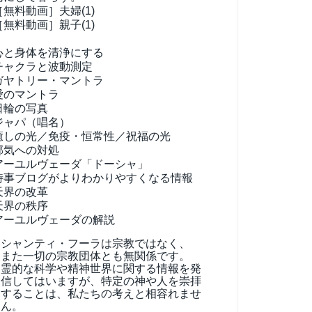
［無料動画］夫婦(1)
［無料動画］親子(1)
心と身体を清浄にする
チャクラと波動測定
ガヤトリー・マントラ
愛のマントラ
日輪の写真
ジャパ（唱名）
癒しの光／免疫・恒常性／祝福の光
邪気への対処
アーユルヴェーダ
「ドーシャ」
時事ブログがよりわかりやすくなる情報
天界の改革
天界の秩序
アーユルヴェーダの解説
シャンティ・フーラは宗教ではなく、
また一切の宗教団体とも無関係です。
霊的な科学や精神世界に関する情報を発
信してはいますが、特定の神や人を崇拝
することは、私たちの考えと相容れませ
ん。