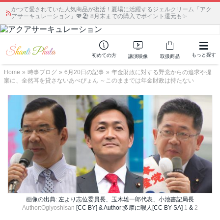
かつて愛されていた人気商品が復活！夏場に活躍するジェルクリーム「アク
アサーキュレーション」💖🏖️ 8月末までの購入でポイント還元も✨
もっと探す
初めての方
講演映像
取扱商品
Home
»
時事ブログ
»
6月20日の記事
»
年金財政に対する野党からの追求や提
案に、全然耳を貸さないあべぴょん ～このままでは年金財政は持たない
画像の出典: 左より志位委員長、玉木雄一郎代表、小池書記局長
Author:Ogiyoshisan
[CC BY] & Author:多摩に暇人[CC BY-SA]
1
&
2