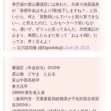
厚労省の度山審議官には呆れた。共産小池晃議員
が「基礎年金は今より3割低下しますね？」と訊
いたら、何と「算数弱いんでパッと割り算できな
い--」と答えたのだ。しかもヘラヘラ笑いなが
ら。凄いぞ、ずうっと笑ってるんだ。当然速記が
止まり、再開したらまた笑って「およそ3割」だ
ってさ。早く言えよ！
— 立川談四楼 (@Dgoutokuji)
June 19, 2019
審議官（年金担当）2019年
度山徹 どやま とおる
富山中部高校卒
東大法卒
1988年厚生省入省
（雇用均等・児童家庭局総務課少子化対策企画室
長2005年）