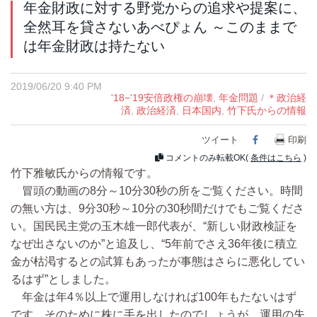
年金財政に対する野党からの追求や提案に、
全然耳を貸さないあべぴょん ～このままで
は年金財政は持たない
2019/06/20 9:40 PM
'18−'19安倍政権の崩壊
,
年金問題
/
＊政治経
済
,
政治経済
,
日本国内
,
竹下氏からの情報
ツイート
Facebook
印刷
コメントのみ転載OK(
条件はこちら
)
竹下雅敏氏からの情報です。
冒頭の動画の8分～10分30秒の所をご覧ください。時間
の無い方は、9分30秒～10分の30秒間だけでもご覧くださ
い。国民民主党の玉木雄一郎代表が、“新しい財政検証を
なぜ出さないのか”と追及し、“5年前でさえ36年後に積立
金が枯渇するとの試算もあったが事態はさらに悪化してい
るはず”としました。
年金は年4％以上で運用しなければ100年もたないはず
です。そのために株に手を出したのでしょうが、運用の失