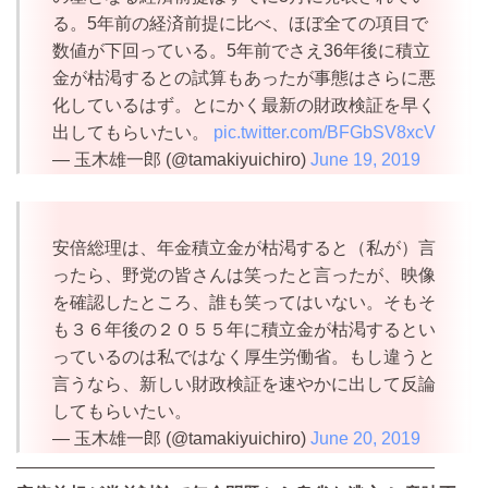
る。5年前の経済前提に比べ、ほぼ全ての項目で
数値が下回っている。5年前でさえ36年後に積立
金が枯渇するとの試算もあったが事態はさらに悪
化しているはず。とにかく最新の財政検証を早く
出してもらいたい。
pic.twitter.com/BFGbSV8xcV
— 玉木雄一郎 (@tamakiyuichiro)
June 19, 2019
安倍総理は、年金積立金が枯渇すると（私が）言
ったら、野党の皆さんは笑ったと言ったが、映像
を確認したところ、誰も笑ってはいない。そもそ
も３６年後の２０５５年に積立金が枯渇するとい
っているのは私ではなく厚生労働省。もし違うと
言うなら、新しい財政検証を速やかに出して反論
してもらいたい。
— 玉木雄一郎 (@tamakiyuichiro)
June 20, 2019
————————————————————————