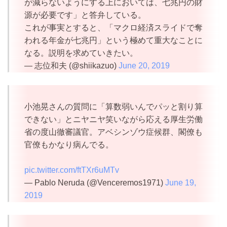
が減らないようにする上においては、七兆円の財
源が必要です」と答弁している。
これが事実とすると、「マクロ経済スライドで奪
われる年金が七兆円」という極めて重大なことに
なる。説明を求めていきたい。
— 志位和夫 (@shiikazuo)
June 20, 2019
小池晃さんの質問に「算数弱いんでパッと割り算
できない」とニヤニヤ笑いながら応える厚生労働
省の度山徹審議官。アベシンゾウ症候群、閣僚も
官僚もかなり病んでる。
pic.twitter.com/ftTXr6uMTv
— Pablo Neruda (@Venceremos1971)
June 19,
2019