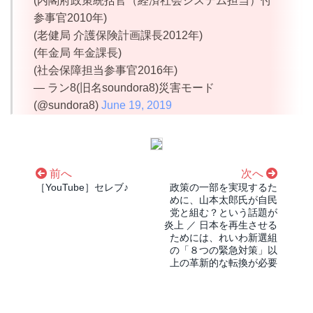
(内閣府政策統括官（経済社会システム担当）付
参事官2010年)
(老健局 介護保険計画課長2012年)
(年金局 年金課長)
(社会保障担当参事官2016年)
— ラン8(旧名soundora8)災害モード
(@sundora8)
June 19, 2019
前へ
次へ
［YouTube］セレブ♪
政策の一部を実現するた
めに、山本太郎氏が自民
党と組む？という話題が
炎上 ／ 日本を再生させる
ためには、れいわ新選組
の「８つの緊急対策」以
上の革新的な転換が必要