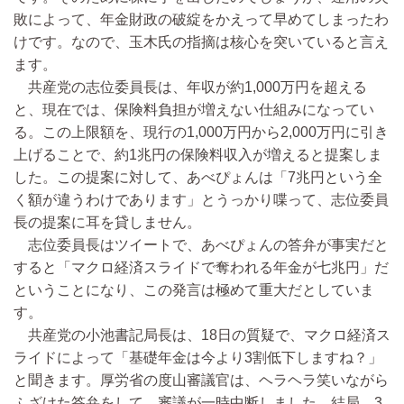
敗によって、年金財政の破綻をかえって早めてしまったわ
けです。なので、玉木氏の指摘は核心を突いていると言え
ます。
共産党の志位委員長は、年収が約1,000万円を超える
と、現在では、保険料負担が増えない仕組みになってい
る。この上限額を、現行の1,000万円から2,000万円に引き
上げることで、約1兆円の保険料収入が増えると提案しま
した。この提案に対して、あべぴょんは「7兆円という全
く額が違うわけであります」とうっかり喋って、志位委員
長の提案に耳を貸しません。
志位委員長はツイートで、あべぴょんの答弁が事実だと
すると「マクロ経済スライドで奪われる年金が七兆円」だ
ということになり、この発言は極めて重大だとしていま
す。
共産党の小池書記局長は、18日の質疑で、マクロ経済ス
ライドによって「基礎年金は今より3割低下しますね？」
と聞きます。厚労省の度山審議官は、ヘラヘラ笑いながら
ふざけた答弁をして、審議が一時中断しました。結局、3