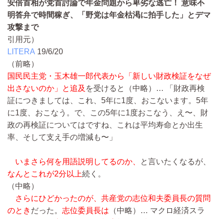
安倍首相が党首討論で年金問題から卑劣な逃亡！ 意味不
明答弁で時間稼ぎ、「野党は年金枯渇に拍手した」とデマ
攻撃まで
引用元）
LITERA
19/6/20
（前略）
国民民主党・玉木雄一郎代表から「新しい財政検証をなぜ
出さないのか」と追及
を受けると
（中略）…
「財政再検
証につきましては、これ、5年に1度、おこないます。5年
に1度、おこなう。で、この5年に1度おこなう、え〜、財
政の再検証についてはですね、これは平均寿命とか出生
率、そして支え手の増減も〜」
いまさら何を用語説明してるのか、
と言いたくなるが、
なんとこれが2分以上
続く。
（中略）
さらにひどかったのが、共産党の志位和夫委員長の質問
のとき
だった。
志位委員長は
（中略）…
マクロ経済スラ