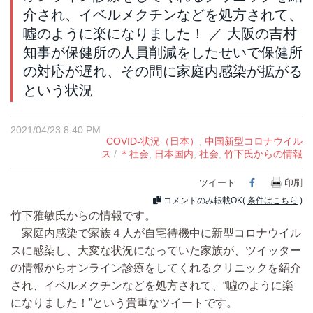
介され、イベルメクチンなどを処方されて、
噓のように楽になりました！ ／ 大阪の吉村
知事が保健所の人員削減をしたせいで保健所
の対応が遅れ、その間に家庭内感染が拡がる
という状況
2021/04/23 8:40 PM
COVID-状況（日本）
,
中国新型コロナウイル
ス
/
＊社会
,
日本国内
,
社会
,
竹下氏からの情報
ツイート
Facebook
印刷
コメントのみ転載OK(
条件はこちら
)
竹下雅敏氏からの情報です。
家庭内感染で家族４人が自宅待機中に新型コロナウイル
スに感染し、大変な状況になっていた家族が、ツイッター
の情報からオンライン診療をしてくれるクリニックを紹介
され、イベルメクチンなどを処方されて、“噓のように楽
になりました！”という貴重なツイートです。