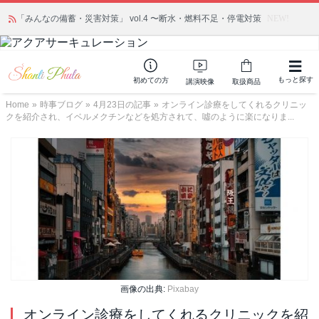
「みんなの備蓄・災害対策」 vol.4 〜断水・燃料不足・停電対策
NEW!
もっと探す
初めての方
講演映像
取扱商品
Home
»
時事ブログ
»
4月23日の記事
»
オンライン診療をしてくれるクリニッ
クを紹介され、イベルメクチンなどを処方されて、噓のように楽になりま...
画像の出典:
Pixabay
オンライン診療をしてくれるクリニックを紹