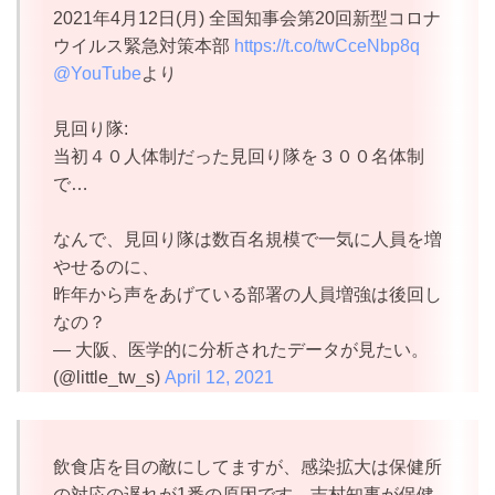
2021年4月12日(月) 全国知事会第20回新型コロナ
ウイルス緊急対策本部
https://t.co/twCceNbp8q
@YouTube
より
見回り隊:
当初４０人体制だった見回り隊を３００名体制
で…
なんで、見回り隊は数百名規模で一気に人員を増
やせるのに、
昨年から声をあげている部署の人員増強は後回し
なの？
— 大阪、医学的に分析されたデータが見たい。
(@little_tw_s)
April 12, 2021
飲食店を目の敵にしてますが、感染拡大は保健所
の対応の遅れが1番の原因です。吉村知事が保健