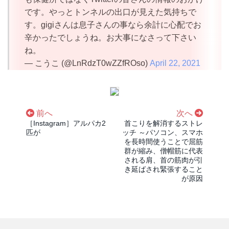
です。やっとトンネルの出口が見えた気持ちで
す。gigiさんは息子さんの事なら余計に心配でお
辛かったでしょうね。お大事になさって下さい
ね。
— こうこ (@LnRdzT0wZZfROso)
April 22, 2021
前へ
次へ
［Instagram］アルパカ2
首こりを解消するストレ
匹が
ッチ ～パソコン、スマホ
を長時間使うことで屈筋
群が縮み、僧帽筋に代表
される肩、首の筋肉が引
き延ばされ緊張すること
が原因