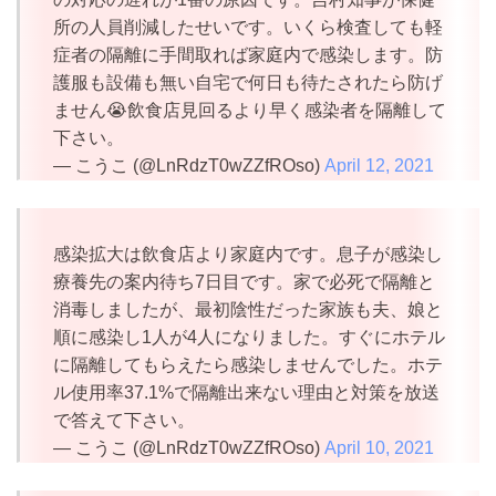
所の人員削減したせいです。いくら検査しても軽
症者の隔離に手間取れば家庭内で感染します。防
護服も設備も無い自宅で何日も待たされたら防げ
ません😭飲食店見回るより早く感染者を隔離して
下さい。
— こうこ (@LnRdzT0wZZfROso)
April 12, 2021
感染拡大は飲食店より家庭内です。息子が感染し
療養先の案内待ち7日目です。家で必死で隔離と
消毒しましたが、最初陰性だった家族も夫、娘と
順に感染し1人が4人になりました。すぐにホテル
に隔離してもらえたら感染しませんでした。ホテ
ル使用率37.1%で隔離出来ない理由と対策を放送
で答えて下さい。
— こうこ (@LnRdzT0wZZfROso)
April 10, 2021