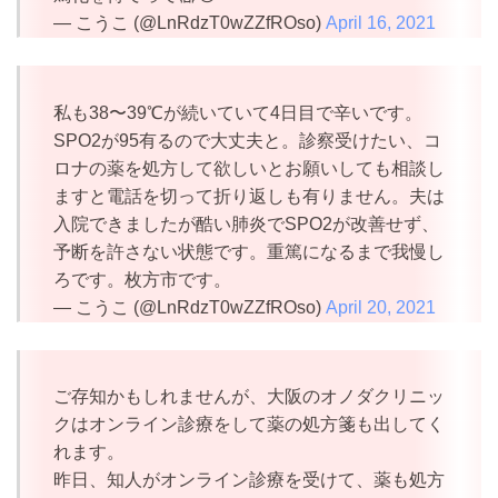
— こうこ (@LnRdzT0wZZfROso)
April 16, 2021
私も38〜39℃が続いていて4日目で辛いです。
SPO2が95有るので大丈夫と。診察受けたい、コ
ロナの薬を処方して欲しいとお願いしても相談し
ますと電話を切って折り返しも有りません。夫は
入院できましたが酷い肺炎でSPO2が改善せず、
予断を許さない状態です。重篤になるまで我慢し
ろです。枚方市です。
— こうこ (@LnRdzT0wZZfROso)
April 20, 2021
ご存知かもしれませんが、大阪のオノダクリニッ
クはオンライン診療をして薬の処方箋も出してく
れます。
昨日、知人がオンライン診療を受けて、薬も処方