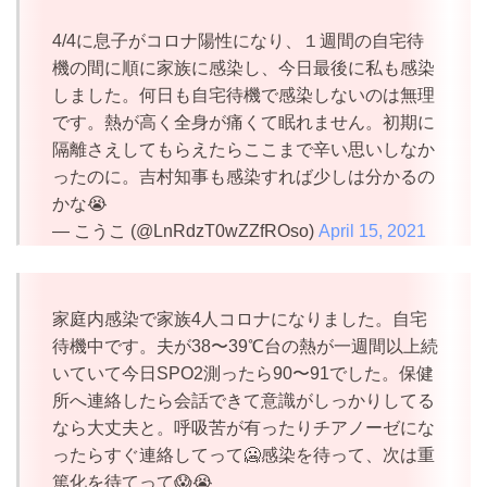
4/4に息子がコロナ陽性になり、１週間の自宅待
機の間に順に家族に感染し、今日最後に私も感染
しました。何日も自宅待機で感染しないのは無理
です。熱が高く全身が痛くて眠れません。初期に
隔離さえしてもらえたらここまで辛い思いしなか
ったのに。吉村知事も感染すれば少しは分かるの
かな😭
— こうこ (@LnRdzT0wZZfROso)
April 15, 2021
家庭内感染で家族4人コロナになりました。自宅
待機中です。夫が38〜39℃台の熱が一週間以上続
いていて今日SPO2測ったら90〜91でした。保健
所へ連絡したら会話できて意識がしっかりしてる
なら大丈夫と。呼吸苦が有ったりチアノーゼにな
ったらすぐ連絡してって🥶感染を待って、次は重
篤化を待てって😱😭