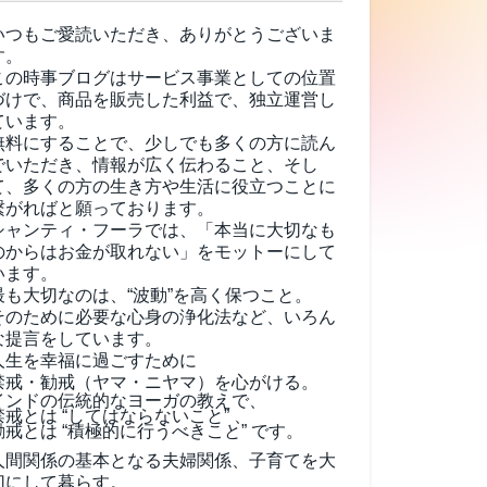
いつもご愛読いただき、ありがとうございま
す。
この時事ブログはサービス事業としての位置
づけで、商品を販売した利益で、独立運営し
ています。
無料にすることで、少しでも多くの方に読ん
でいただき、情報が広く伝わること、そし
て、
多くの方の生き方や生活に役立つことに
繋がればと願っております。
シャンティ・フーラでは、「本当に大切なも
のからはお金が取れない」をモットーにして
います。
最も大切なのは、“波動”を高く保つこと。
そのために必要な心身の浄化法など、いろん
な提言をしています。
人生を幸福に過ごすために
禁戒・勧戒（ヤマ・ニヤマ）を心がける。
インドの伝統的なヨーガの教えで、
禁戒とは “してはならないこと” 、
勧戒とは “積極的に行うべきこと” です。
人間関係の基本となる夫婦関係、子育てを大
切にして暮らす。