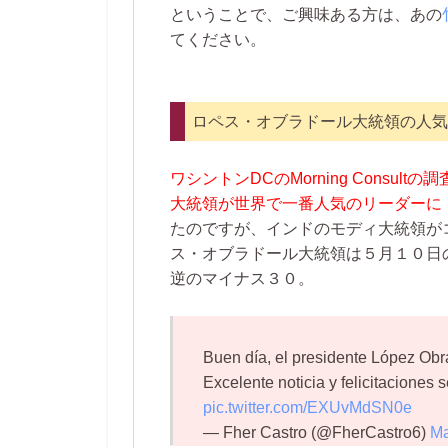
ということで、ご興味ある方は、あの
てください。
ロペス・オブラドール大統領の人気
ワシントンDCのMorning Consu
大統領が世界で一番人気のリーダーに
たのですが、インドのモディ大統領が
ス・オブラドール大統領は５月１０日
逆のマイナス３０。
Buen día, el presidente López Obr
Excelente noticia y felicitaciones 
pic.twitter.com/EXUvMdSN0e
— Fher Castro (@FherCastro6)
Ma