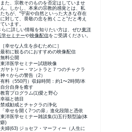
また、宗教そのものを否定はしていませ
ん。しかし、本来の宗教的感覚とは、私
たちが、“宇宙や自然といった大きな存在
に対して、畏敬の念を抱くこと”だと考え
ています。
さらに詳しい情報を知りたい方は、ぜひ
東洋
医学セミナー
や
映像配信
をご受講ください。
［幸せな人生を歩むために］
最初に観るのにおすすめの映像配信
無料公開
東洋医学セミナー試聴映像
ガヤトリー・マントラと７つのチャクラ
神々からの警告（2）
有料（550円）
収録時間：約1〜2時間/本
自分自身を癒す
教育プログラム(1)
愛と野心
幸福と徳目
禁戒勧戒とチャクラの浄化
「幸せを開く7つの扉」進化段階と憑依
東洋医学セミナー雑談集(1)
五行類型論(体
癖)
夫婦(63)
ジョセフ・マーフィー（人生に