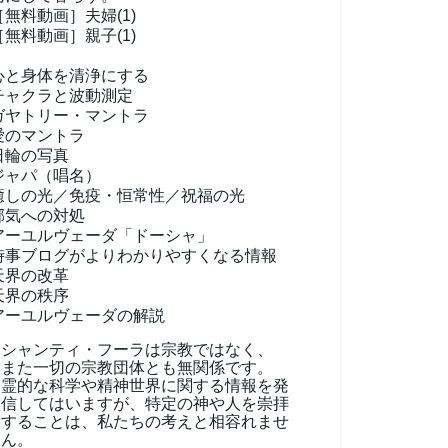
［無料動画］夫婦(1)
［無料動画］親子(1)
心と身体を清浄にする
チャクラと波動測定
ガヤトリー・マントラ
愛のマントラ
日輪の写真
ジャパ（唱名）
癒しの光／免疫・恒常性／祝福の光
邪気への対処
アーユルヴェーダ
「ドーシャ」
時事ブログがよりわかりやすくなる情報
天界の改革
天界の秩序
アーユルヴェーダの解説
シャンティ・フーラは宗教ではなく、
また一切の宗教団体とも無関係です。
霊的な科学や精神世界に関する情報を発
信してはいますが、特定の神や人を崇拝
することは、私たちの考えと相容れませ
ん。