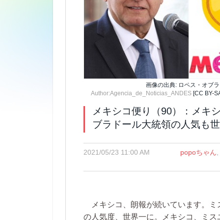
画像の出典: ロペス・オブ
Author:Agencia_de_Noticias_ANDES
[CC BY-S
メキシコ便り（90）：メキシ
ブラドール大統領の人気も世
2021/05/23 11:00 AM
popoちゃん
メキシコ、朗報が続いています。ミ
の人気度、世界一に。メキシコ、ミス