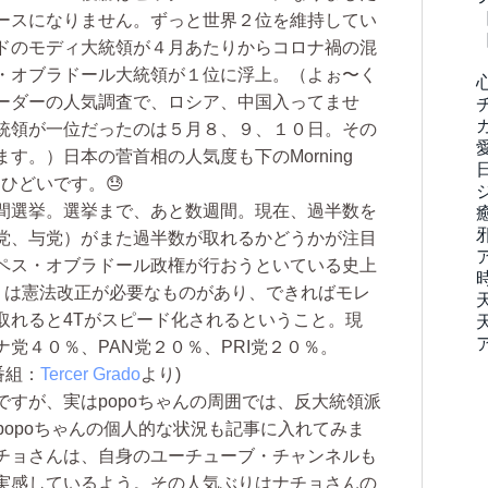
ースになりません。ずっと世界２位を維持してい
ドのモディ大統領が４月あたりからコロナ禍の混
・オブラドール大統領が１位に浮上。（よぉ〜く
ーダーの人気調査で、ロシア、中国入ってませ
統領が一位だったのは５月８、９、１０日。その
す。）日本の菅首相の人気度も下のMorning
！ひどいです。😓
間選挙。選挙まで、あと数週間。現在、過半数を
党、与党）がまた過半数が取れるかどうかが注目
ペス・オブラドール政権が行おうといている史上
）は憲法改正が必要なものがあり、できればモレ
取れると4Tがスピード化されるということ。現
党４０％、PAN党２０％、PRI党２０％。
番組：
Tercer Grado
より)
すが、実はpopoちゃんの周囲では、反大統領派
popoちゃんの個人的な状況も記事に入れてみま
チョさんは、自身のユーチューブ・チャンネルも
実感しているよう。その人気ぶりはナチョさんの