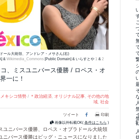
ラドール大統領、アンドレア・メサさん(右)
A] &
Wikimedia_Commons
[Public Domain] & いらすとや
1
&
2
コ、ミスユニバース優勝 / ロペス・オ
界一に！
,
メキシコ情勢
/
＊政治経済
,
オリジナル記事
,
その他の地
域
,
社会
ツイート
Facebook
印刷
画像以外転載OK(
条件はこちら
)
スユニバース優勝、ロペス・オブラドール大統領
ユニバース優勝はビッグ・ニュースになりました