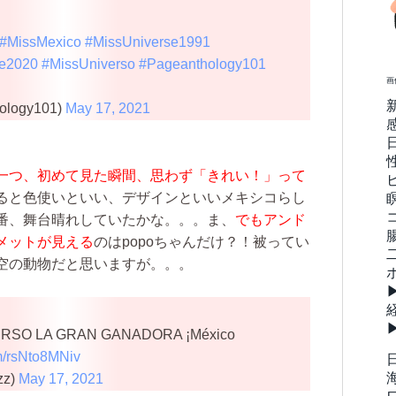
#MissMexico
#MissUniverse1991
se2020
#MissUniverso
#Pageanthology101
画
ology101)
May 17, 2021
一つ、初めて見た瞬間、思わず「きれい！」って
ると色使いといい、デザインといいメキシコらし
番、舞台晴れしていたかな。。。ま、
でもアンド
メットが見える
のはpopoちゃんだけ？！被ってい
空の動物だと思いますが。。。
RSO LA GRAN GANADORA ¡México
om/rsNto8MNiv
zz)
May 17, 2021