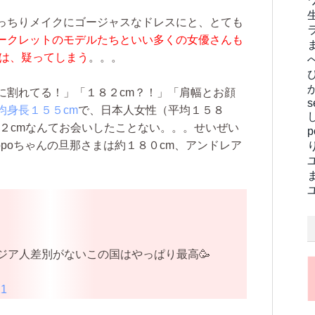
っちりメイクにゴージャスなドレスにと、とても
ークレットのモデルたちといい多くの女優さんも
んは、疑ってしまう
。。。
に割れてる！」「１８２cm？！」「肩幅とお顔
s
均身長１５５cm
で、日本人女性（平均１５８
８２cmなんてお会いしたことない。。。せいぜい
opoちゃんの旦那さまは約１８０cm、アンドレア
ジア人差別がないこの国はやっぱり最高🥳
21