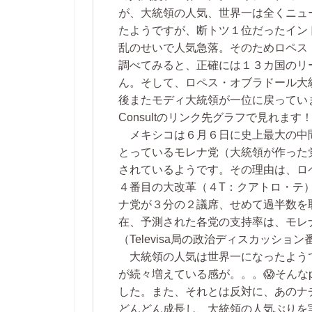
が、大統領の人気、世界一は全くニュ
たようですが、断トツ１位だったイン
乱のせいで人気急落。そのためロペス
調べてみると、正確には１３カ国のリ
ん。そして、ロペス・オブラドール大
後またモディ大統領が一位に戻っていま
Consultのリンク先グラフで見れます
メキシコは６月６日に史上最大の中
とっているモレナ党（大統領が作った
されているようです。その理由は、ロ
４番目の大改革（４T：クアトロ・テ
ナ党が３分の２議席、せめて過半数を
在、予測された各党の支持率は、モレナ
（Televisa局の政治ディスカッション
大統領の人気は世界一になったようで
が続々増えている感が。。。😱そんな
した。また、それとは反対に、あのナ
どんどん成長し、大統領の人気ぶりを