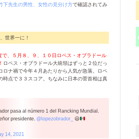
竹下先生の男性、女性の見分け方
で確認されてみ
、世界一に！
ltの調査で、５月８、９、１０日ロペス・オブラドール
！
ロペス・オブラドール大統領はずっと２位だっ
コロナ禍で今年４月あたりから人気が急落。ロペ
の時点で３３スコア。ちなみに日本の菅首相は真
ador pasa al número 1 del Rancking Mundial.
señor presidente.
@lopezobrador_
😃
y 14, 2021