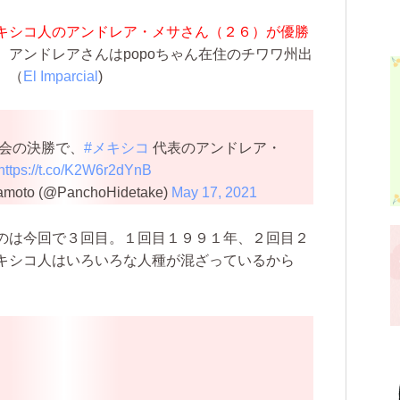
キシコ人のアンドレア・メサさん（２６）が優勝
。
アンドレアさんはpopoちゃん在住のチワワ州出
。（
El Imparcial
)
会の決勝で、
#メキシコ
代表のアンドレア・
https://t.co/K2W6r2dYnB
moto (@PanchoHidetake)
May 17, 2021
のは今回で３回目。１回目１９９１年、２回目２
キシコ人はいろいろな人種が混ざっているから
。