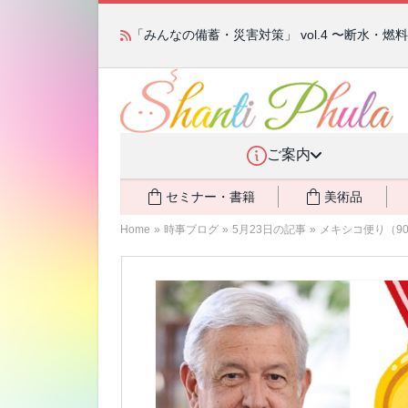
「みんなの備蓄・災害対策」 vol.4 〜断水・
ご案内
セミナー・書籍
美術品
Home
»
時事ブログ
»
5月23日の記事
»
メキシコ便り（9