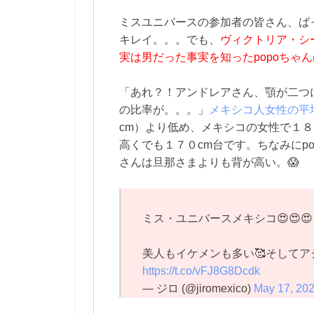
ミスユニバースの参加者の皆さん、ば
キレイ。。。でも、
ヴィクトリア・シ
実は男だった事実を知ったpopoちゃ
「あれ？！アンドレアさん、顎が二つ
の比率が。。。」
メキシコ人女性の平
cm）より低め、メキシコの女性で１
高くでも１７０cm台です。ちなみにp
さんは旦那さまよりも背が高い。😱
ミス・ユニバースメキシコ😍😍😍
美人もイケメンも多い🥰そしてア
https://t.co/vFJ8G8Dcdk
— ジロ (@jiromexico)
May 17, 20