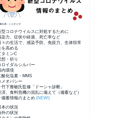
像出典：いらすとや
新型コロナウイルスに対処するために
感染力、症状や経過、死亡率など
日々の生活で、感染予防、免疫力、生体恒常
性を高める
ビタミンC
瞑想・祈り
コロイダルシルバー
腸内環境
二酸化塩素・MMS
ホメオパシー
▶竹下雅敏氏監修「ドーシャ診断」
経済、食料危機の混乱に備えて（備蓄など）
▶備蓄情報のまとめ
(NEW!)
日本の状況
海外の状況