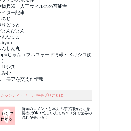
ワクチンの危険性
生物兵器、人工ウィルスの可能性
ライター記事
まのじ
ぺりどっと
ぴょんぴょん
かんなまま
eiryuu
しんしん丸
popoちゃん（フルフォード情報・メキシコ便
り）
ユリシス
まみむ
ユーモアを交えた情報
シャンティ・フーラ 時事ブログとは
冒頭のコメントと本文の
赤字部分
だけを
読めばOK！忙しい人でも１０分で世界の
流れが分かる！