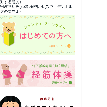
対する態度）
宗教学
初級(252) 秘密伝承(スウェデンボル
グの霊界１)