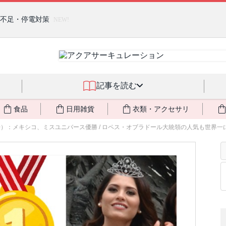
燃料不足・停電対策
NEW!
記事を読む
食品
日用雑貨
衣類・アクセサリ
0）：メキシコ、ミスユニバース優勝 / ロペス・オブラドール大統領の人気も世界一