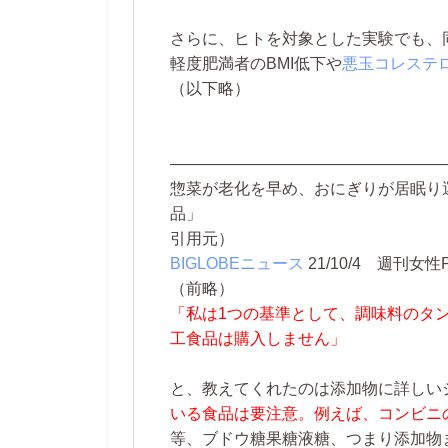
さらに、ヒトを対象とした実験でも、
軽度肥満者のBMI低下や
悪玉コレステ
（以下略）
—————————————————
惣菜が老化を早め、おにぎりが居眠り
品」
引用元）
BIGLOBEニュース
21/10/4
週刊女性P
（前略）
「私は1つの基準として、調味料のタ
工食品は購入しません」
と、教えてくれたのは添加物に詳しい
いる食品は要注意。例えば、コンビニ
等、ブドウ糖果糖液糖、つまり添加物