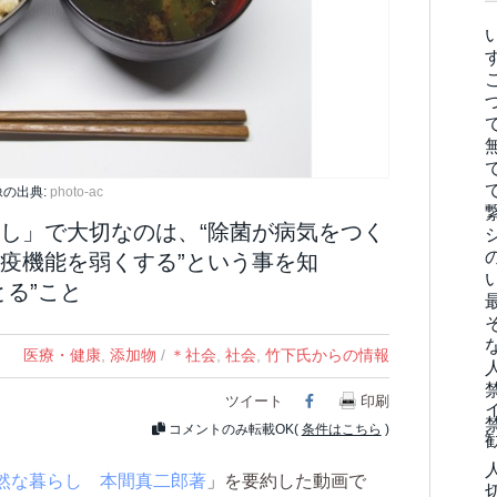
像の出典:
photo-ac
し」で大切なのは、“除菌が病気をつく
疫機能を弱くする”という事を知
る”こと
医療・健康
,
添加物
/
＊社会
,
社会
,
竹下氏からの情報
ツイート
Facebook
印刷
コメントのみ転載OK(
条件はこちら
)
然な暮らし 本間真二郎著
」を要約した動画で