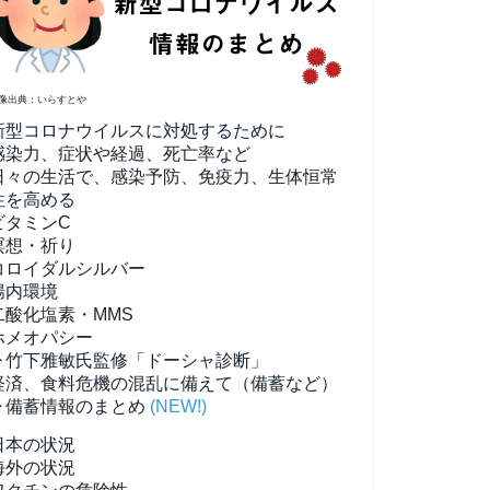
像出典：いらすとや
新型コロナウイルスに対処するために
感染力、症状や経過、死亡率など
日々の生活で、感染予防、免疫力、生体恒常
性を高める
ビタミンC
瞑想・祈り
コロイダルシルバー
腸内環境
二酸化塩素・MMS
ホメオパシー
▶竹下雅敏氏監修「ドーシャ診断」
経済、食料危機の混乱に備えて（備蓄など）
▶備蓄情報のまとめ
(NEW!)
日本の状況
海外の状況