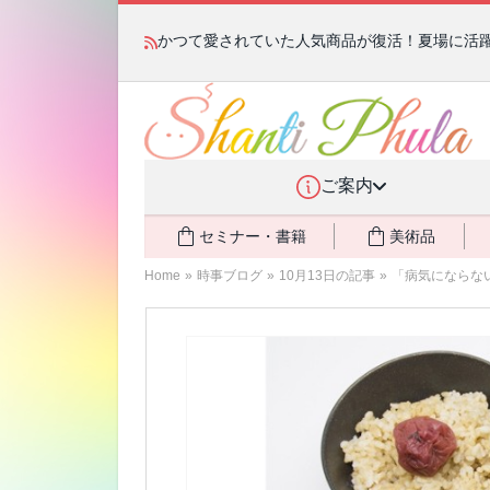
かつて愛されていた人気商品が復活！夏場に活躍す
ご案内
セミナー・書籍
美術品
Home
»
時事ブログ
»
10月13日の記事
»
「病気にならな