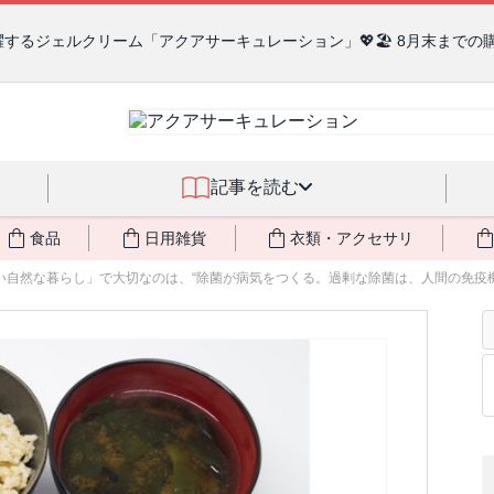
るジェルクリーム「アクアサーキュレーション」💖🏖️ 8月末までの
記事を読む
食品
日用雑貨
衣類・アクセサリ
い自然な暮らし」で大切なのは、“除菌が病気をつくる。過剰な除菌は、人間の免疫機能