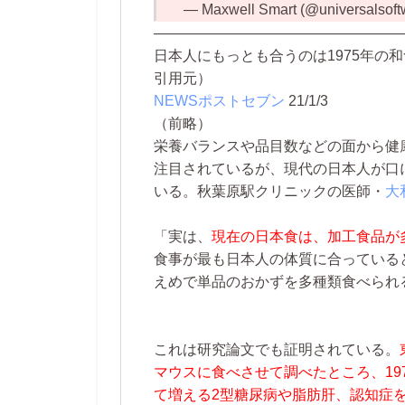
— Maxwell Smart (@universalsof
—————————————————
日本人にもっとも合うのは1975年の
引用元）
NEWSポストセブン
21/1/3
（前略）
栄養バランスや品目数などの面から健
注目されているが、現代の日本人が口
いる。秋葉原駅クリニックの医師・
大
「実は、
現在の日本食は、加工食品が
食事が最も日本人の体質に合っている
えめで単品のおかずを多種類食べられ
これは研究論文でも証明されている。
マウスに食べさせて調べたところ、19
て増える2型糖尿病や
脂肪肝
、認知症