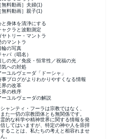
［無料動画］夫婦(1)
［無料動画］親子(1)
心と身体を清浄にする
チャクラと波動測定
ガヤトリー・マントラ
愛のマントラ
日輪の写真
ジャパ（唱名）
癒しの光／免疫・恒常性／祝福の光
邪気への対処
アーユルヴェーダ
「ドーシャ」
時事ブログがよりわかりやすくなる情報
天界の改革
天界の秩序
アーユルヴェーダの解説
シャンティ・フーラは宗教ではなく、
また一切の宗教団体とも無関係です。
霊的な科学や精神世界に関する情報を発
信してはいますが、特定の神や人を崇拝
することは、私たちの考えと相容れませ
ん。