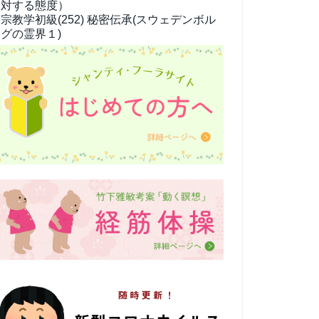
対する態度）
宗教学
初級(252) 秘密伝承(スウェデンボル
グの霊界１)