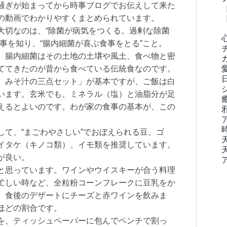
騒ぎが始まってから時事ブログでお伝えして来た
の動画でわかりやすくまとめられています。
切なのは、“除菌が病気をつくる。過剰な除菌
事を知り、“腸内細菌が喜ぶ食事をとる”こと。
、腸内細菌はその土地の土壌や風土、食べ物と密
ててきたのが昔から食べている伝統食なのです。
、みそ汁の三点セット」が基本ですが、ご飯は白
います。玄米でも、ミネラル（塩）と油脂分が足
えるとよいのです。わが家の食事の基本が、この
て、“まごわやさしい”でおぼえられる豆、ゴ
イタケ（キノコ類）、イモ類を推奨しています。
が良い。
と思っています。ワインやウイスキーが合う料理
忙しい時など、全粒粉コーンフレークに豆乳をか
、食後のデザートにチーズと赤ワインを飲みま
ほどの割合です。
を、ティッシュペーパーに包んでペンチで割っ