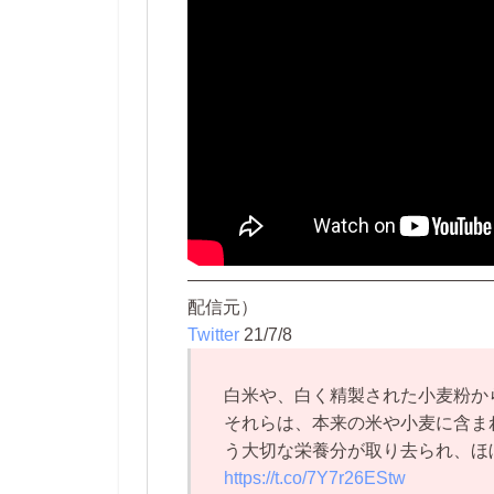
—————————————————
配信元）
Twitter
21/7/8
白米や、白く精製された小麦粉か
それらは、本来の米や小麦に含ま
う大切な栄養分が取り去られ、ほ
https://t.co/7Y7r26EStw