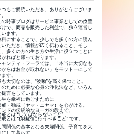
いつもご愛読いただき、ありがとうございま
す。
この時事ブログはサービス事業としての位置
づけで、商品を販売した利益で、独立運営し
ています。
無料にすることで、少しでも多くの方に読ん
でいただき、情報が広く伝わること、そし
て、
多くの方の生き方や生活に役立つことに
繋がればと願っております。
シャンティ・フーラでは、「本当に大切なも
のからはお金が取れない」をモットーにして
います。
最も大切なのは、“波動”を高く保つこと。
そのために必要な心身の浄化法など、いろん
な提言をしています。
人生を幸福に過ごすために
禁戒・勧戒（ヤマ・ニヤマ）を心がける。
インドの伝統的なヨーガの教えで、
禁戒とは “してはならないこと” 、
勧戒とは “積極的に行うべきこと” です。
人間関係の基本となる夫婦関係、子育てを大
切にして暮らす。