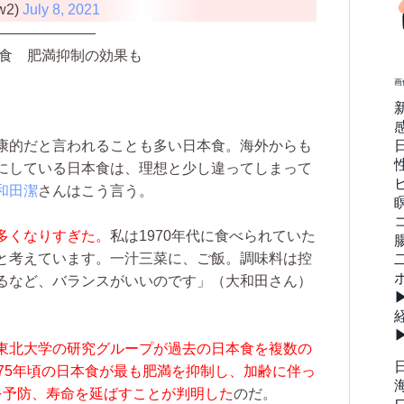
tw2)
July 8, 2021
———————
和食 肥満抑制の効果も
画
康的だと言われることも多い日本食。海外からも
にしている日本食は、理想と少し違ってしまって
和田潔
さんはこう言う。
多くなりすぎた。
私は1970年代に食べられていた
と考えています。一汁三菜に、ご飯。調味料は控
るなど、バランスがいいのです」（大和田さん）
東北大学
の研究グループが過去の日本食を複数の
75年頃の日本食が最も肥満を抑制し、加齢に伴っ
を予防、寿命を延ばすことが判明した
のだ。