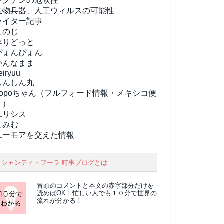
ワクチンの危険性
生物兵器、人工ウィルスの可能性
ライター記事
まのじ
ぺりどっと
ぴょんぴょん
かんなまま
eiryuu
しんしん丸
popoちゃん（フルフォード情報・メキシコ便
り）
ユリシス
まみむ
ユーモアを交えた情報
シャンティ・フーラ 時事ブログとは
冒頭のコメントと本文の
赤字部分
だけを
読めばOK！忙しい人でも１０分で世界の
流れが分かる！