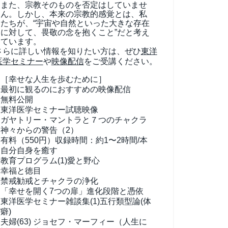
また、宗教そのものを否定はしていませ
ん。しかし、本来の宗教的感覚とは、私
たちが、“宇宙や自然といった大きな存在
に対して、畏敬の念を抱くこと”だと考え
ています。
さらに詳しい情報を知りたい方は、ぜひ
東洋
医学セミナー
や
映像配信
をご受講ください。
［幸せな人生を歩むために］
最初に観るのにおすすめの映像配信
無料公開
東洋医学セミナー試聴映像
ガヤトリー・マントラと７つのチャクラ
神々からの警告（2）
有料（550円）
収録時間：約1〜2時間/本
自分自身を癒す
教育プログラム(1)
愛と野心
幸福と徳目
禁戒勧戒とチャクラの浄化
「幸せを開く7つの扉」進化段階と憑依
東洋医学セミナー雑談集(1)
五行類型論(体
癖)
夫婦(63)
ジョセフ・マーフィー（人生に