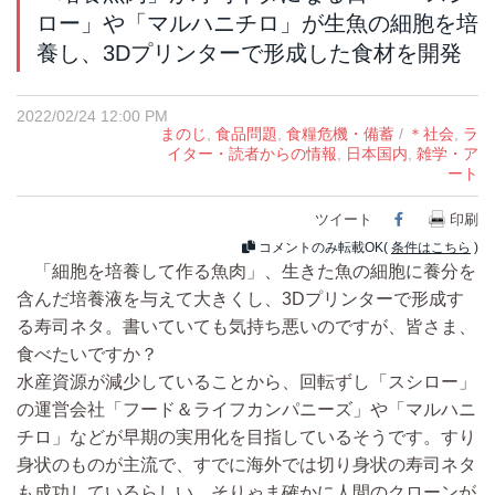
ロー」や「マルハニチロ」が生魚の細胞を培
養し、3Dプリンターで形成した食材を開発
2022/02/24 12:00 PM
まのじ
,
食品問題
,
食糧危機・備蓄
/
＊社会
,
ラ
イター・読者からの情報
,
日本国内
,
雑学・ア
ート
ツイート
Facebook
印刷
コメントのみ転載OK(
条件はこちら
)
「細胞を培養して作る魚肉」、生きた魚の細胞に養分を
含んだ培養液を与えて大きくし、3Dプリンターで形成す
る寿司ネタ。書いていても気持ち悪いのですが、皆さま、
食べたいですか？
水産資源が減少していることから、回転ずし「スシロー」
の運営会社「フード＆ライフカンパニーズ」や「マルハニ
チロ」などが早期の実用化を目指しているそうです。すり
身状のものが主流で、すでに海外では切り身状の寿司ネタ
も成功しているらしい。そりゃま確かに人間のクローンが