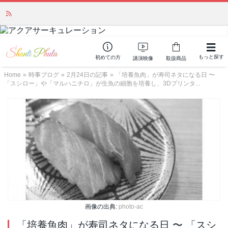
かつて愛されていた人気商品が復活！夏場に活躍するジェルクリーム「アク
アサーキュレーション」💖🏖️ 8月末までの購入でポイント還元も✨
もっと探す
初めての方
講演映像
取扱商品
Home
»
時事ブログ
»
2月24日の記事
»
「培養魚肉」が寿司ネタになる日 〜
「スシロー」や「マルハニチロ」が生魚の細胞を培養し、3Dプリンタ...
画像の出典:
photo-ac
「培養魚肉」が寿司ネタになる日 〜 「スシ