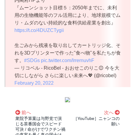
内閣府HPより
『ムーンショット目標５：2050年までに、未利
用の生物機能等のフル活用により、地球規模でム
リ・ムダのない持続的な食料供給産業を創出』
https://t.co/4DUZCTygii
生ごみから残液を取り出してカートリッジ化、そ
れを3Dプリンターで作った"食べ物"を私たちが食
す。
#SDGs
pic.twitter.com/IrrernuvhF
— リコベル - RicoBel - おおせこのりこ😊 今を大
切にしながら さらに楽しい未来へ💖 (@ricobel)
February 20, 2022
前へ
次へ
衆院予算案は与野党で演
［YouTube］ニャンコの
じる茶番国会でスピード
願い
可決 / 命がけでワクチン禍
の真実を暴く真の国士は