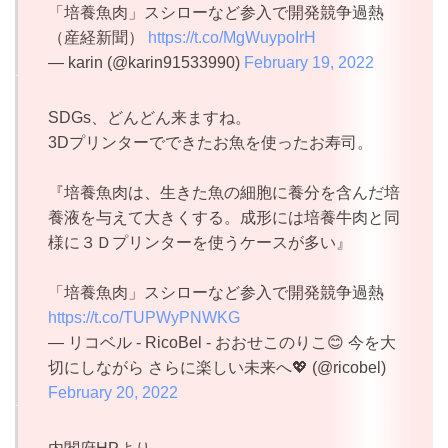
「培養魚肉」スシローなど参入で開発競争過熱
（産経新聞）
https://t.co/MgWuypoIrH
— karin (@karin91533990)
February 19, 2022
SDGs、どんどん来ますね。
3Dプリンターでできたお魚を使ったお寿司。
『培養魚肉は、生きた魚の細胞に養分を含んだ培
養液を与えて大きくする。成形には培養牛肉と同
様に３Ｄプリンターを使うケースが多い』
「培養魚肉」スシローなど参入で開発競争過熱
https://t.co/TUPWyPNWKG
— リコベル - RicoBel - おおせこのりこ😊 今を大
切にしながら さらに楽しい未来へ💖 (@ricobel)
February 20, 2022