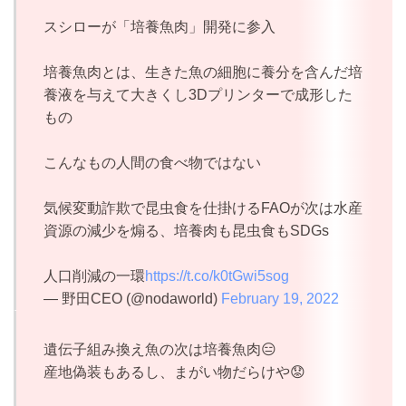
スシローが「培養魚肉」開発に参入
培養魚肉とは、生きた魚の細胞に養分を含んだ培
養液を与えて大きくし3Dプリンターで成形した
もの
こんなもの人間の食べ物ではない
気候変動詐欺で昆虫食を仕掛けるFAOが次は水産
資源の減少を煽る、培養肉も昆虫食もSDGs
人口削減の一環
https://t.co/k0tGwi5sog
— 野田CEO (@nodaworld)
February 19, 2022
遺伝子組み換え魚の次は培養魚肉😑
産地偽装もあるし、まがい物だらけや😟