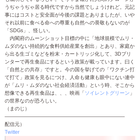
うぢゃうぢゃ居る時代ですから当然でしょうけれど。元記
事にはコストと安全面が今後の課題とありましたが、いや
それ以前に食べる命への尊重も自然への畏敬もないのが
「SDGs」、怪しい。
内閣府のムーンショット目標の中に「地球規模でムリ・
ムダのない持続的な食料供給産業を創出」とあり、家庭か
ら出る生ゴミなどを粉末・カートリッジ化して、3Dプリ
ンターで再生食品にするという政策が載っています。曰く
「自然との共存」ですと。今の国を挙げての「ワクチン打
て打て」政策を見るにつけ、人命も健康も眼中にない連中
が「ムリ・ムダのない社会経済活動」という時、そこから
想像できる再生食品は、、、映画「
ソイレントグリーン
」
の世界なのが恐ろしい。
（まのじ）
————————————————————————
配信元）
Twitter