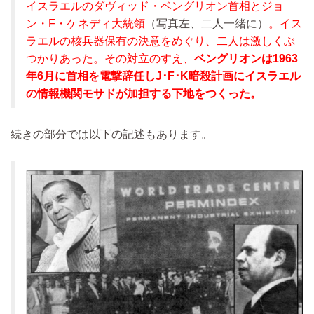
イスラエルのダヴィッド・ベングリオン首相とジョ
ン・F・ケネディ大統領
（写真左、二人一緒に）
。イス
ラエルの核兵器保有の決意をめぐり、二人は激しくぶ
つかりあった。その対立のすえ、
ベングリオンは1963
年6月に首相を電撃辞任しJ･F･K暗殺計画にイスラエル
の情報機関モサドが加担する下地をつくった。
続きの部分では以下の記述もあります。