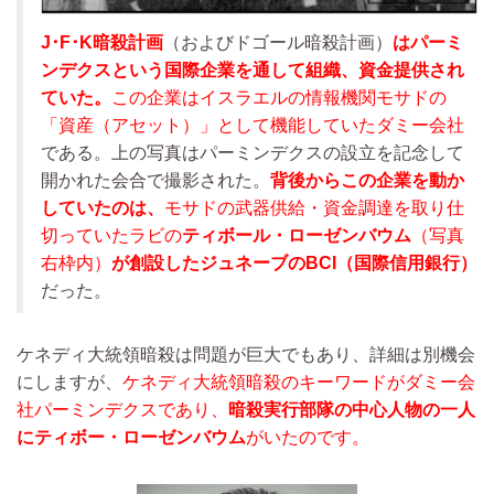
J･F･K暗殺計画
（およびドゴール暗殺計画）
はパーミ
ンデクスという国際企業を通して組織、資金提供され
ていた。
この企業はイスラエルの情報機関モサドの
「資産（アセット）」として機能していたダミー会社
である。上の写真はパーミンデクスの設立を記念して
開かれた会合で撮影された。
背後からこの企業を動か
していたのは、
モサドの武器供給・資金調達を取り仕
切っていたラビの
ティボール・ローゼンバウム
（写真
右枠内）
が創設したジュネーブのBCI（国際信用銀行）
だった。
ケネディ大統領暗殺は問題が巨大でもあり、詳細は別機会
にしますが、
ケネディ大統領暗殺のキーワードがダミー会
社パーミンデクスであり、
暗殺実行部隊の中心人物の一人
にティボー・ローゼンバウム
がいたのです。