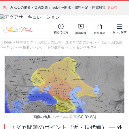
「みんなの備蓄・災害対策」 vol.4 〜断水・燃料不足・停電対策
NEW!
もっと探す
初めての方
講演映像
取扱商品
Home
»
時事ブログ
»
5月31日の記事
»
ユダヤ問題のポイント（近・現代編）
― 外伝62 ― 犯罪シンジケートの継承者 〜 アイゼンベルグ４
画像の出典:
ハザールの位置
[CC-BY-SA]
ユダヤ問題のポイント（近・現代編） ― 外