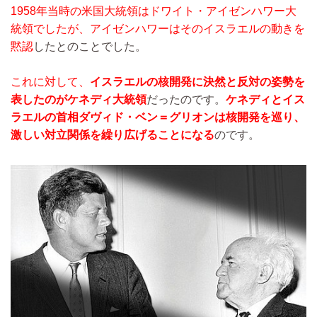
1958年当時の米国大統領はドワイト・アイゼンハワー大
統領でしたが、アイゼンハワーはそのイスラエルの動きを
黙認
したとのことでした。
これに対して、
イスラエルの核開発に決然と反対の姿勢を
表したのがケネディ大統領
だったのです。
ケネディとイス
ラエルの首相ダヴィド・ベン＝グリオンは核開発を巡り、
激しい対立関係を繰り広げることになる
のです。