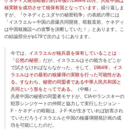
ケネディ大統領暗殺の約1年後の1964年10月、共産中国は
核実験を成功させて核保有国となっています。
繰り返しま
すが、『ケネディとユダヤの秘密戦争』の表紙の帯には
「イスラエル＝中国の原爆共同開発、暗殺直前、ケネディ
は中国核施設への攻撃を決断していた！」とあります。こ
の結論部分がp179で次のようにあります。
今では、
イスラエルが核兵器を保有していることは
「公然の秘密」
だが、イスラエルはその能力をどこか
で試さなければならなかった。そして、
1964年、イス
ラエルはその最初の核爆弾の実験を行った可能性があ
る。すなわち、秘密の同盟者である中華人民共和国と
共同という形をとってである。
（中略）...
共産中国の秘密の同盟者モサドが、CIAやランスキーの
犯罪シンジケートの仲間と協力して実行したジョン・
F・ケネディの暗殺は、J･F･Kが生きていれば妨害され
ていただろうイスラエルと中国の核爆弾開発計画の成
功を可能にしたのだ。