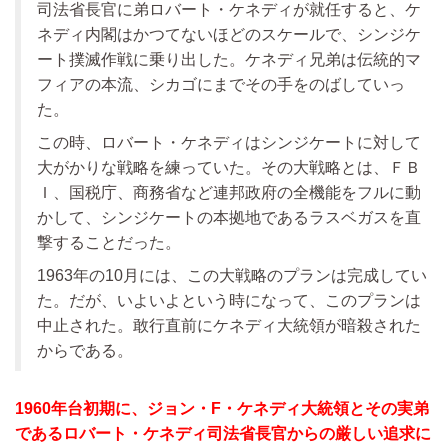
司法省長官に弟ロバート・ケネディが就任すると、ケ
ネディ内閣はかつてないほどのスケールで、シンジケ
ート撲滅作戦に乗り出した。ケネディ兄弟は伝統的マ
フィアの本流、シカゴにまでその手をのばしていっ
た。
この時、ロバート・ケネディはシンジケートに対して
大がかりな戦略を練っていた。その大戦略とは、ＦＢ
Ｉ、国税庁、商務省など連邦政府の全機能をフルに動
かして、シンジケートの本拠地であるラスベガスを直
撃することだった。
1963年の10月には、この大戦略のプランは完成してい
た。だが、いよいよという時になって、このプランは
中止された。敢行直前にケネディ大統領が暗殺された
からである。
1960年台初期に、ジョン・F・ケネディ大統領とその実弟
であるロバート・ケネディ司法省長官からの厳しい追求に