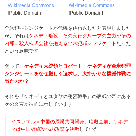
Wikimedia Commons
Wikimedia Commons
[Public Domain]
[Public Domain]
全米犯罪シンジケートが危機を跳ね返したと表現しました
が、それは
ケネディ暗殺、その実行グループの主力がその
内部に殺人株式会社を抱える全米犯罪シンジケート
だった
という意味です。
翻って、
ケネディ大統領とロバート・ケネディが全米犯罪
シンジケートをなぜ厳しく追求し、大掛かりな撲滅作戦に
出たのか？
それを『ケネディとユダヤの秘密戦争』の表紙の帯にある
次の文言が端的に示しています。
イスラエル＝中国の原爆共同開発、暗殺直前、ケネデ
ィは中国核施設への攻撃を決断
していた！