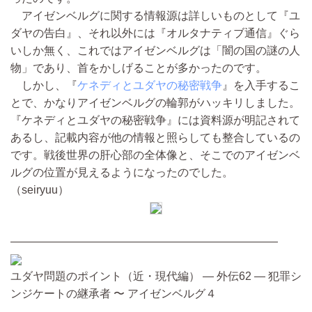
アイゼンベルグに関する情報源は詳しいものとして『ユ
ダヤの告白』、それ以外には『オルタナティブ通信』ぐら
いしか無く、これではアイゼンベルグは「闇の国の謎の人
物」であり、首をかしげることが多かったのです。
しかし、『
ケネディとユダヤの秘密戦争
』を入手するこ
とで、かなりアイゼンベルグの輪郭がハッキリしました。
『ケネディとユダヤの秘密戦争』には資料源が明記されて
あるし、記載内容が他の情報と照らしても整合しているの
です。戦後世界の肝心部の全体像と、そこでのアイゼンベ
ルグの位置が見えるようになったのでした。
（seiryuu）
————————————————————————
ユダヤ問題のポイント（近・現代編） ― 外伝62 ― 犯罪シ
ンジケートの継承者 〜 アイゼンベルグ４