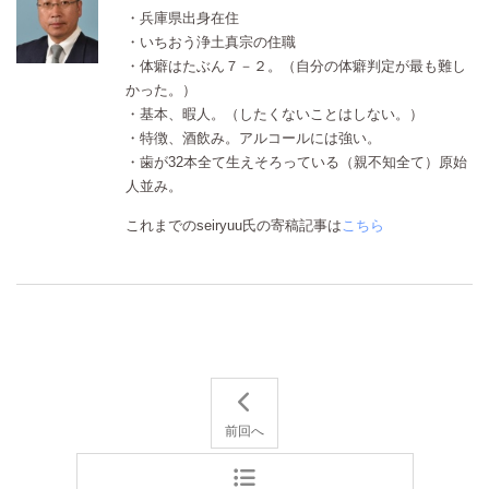
・兵庫県出身在住
・いちおう浄土真宗の住職
・体癖はたぶん７－２。（自分の体癖判定が最も難し
かった。）
・基本、暇人。（したくないことはしない。）
・特徴、酒飲み。アルコールには強い。
・歯が32本全て生えそろっている（親不知全て）原始
人並み。
これまでのseiryuu氏の寄稿記事は
こちら
前回へ