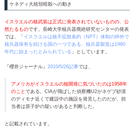
ケネディ大統領暗殺への動き
イスラエルの核武装は正式に発表されていないものの、公
然たるもの
です。長崎大学核兵器廃絶研究センターの発表
では、「
イスラエルは核不拡散条約（NPT）体制の枠外で
核兵器保有を続ける国の一つである。核兵器製造は1960
年代に始まったとみられている
」としています。
『櫻井ジャーナル』
2010/5/26記事
では、
アメリカがイスラエルの核開発に気づいたのは1958年
のこと
である。CIAが飛ばした偵察機U2がネゲブ砂漠
のディモナ近くで建設中の施設を発見したのだが、担
当者は原子炉の疑いがあると判断した。
と記載されています。