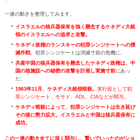
一連の動きを整理してみます。
＊
イスラエルの核兵器保有を強く懸念するケネディ大統
領のイスラエルへの追求と攻撃。
＊
ケネディ政権のランスキーの犯罪シンジケートへの撲
滅作戦
、犯罪シンジケートは消滅寸前の危機に。
＊
共産中国の核兵器保有を懸念したケネディ政権は、中
国の核施設への秘密の攻撃を計画し実施寸前
にあっ
た。
＊
1963年11月、ケネディ大統領暗殺。
実行役として犯
罪シンジケート、モサド、ADL、CIAなどが関与。
＊
ケネディ暗殺によって、犯罪シンジケートは生き延び
その後に勢力拡大。イスラエルと中国は核兵器保有に
成功。
この一連の動き全てに深く関与し、繋いでいったのがショ