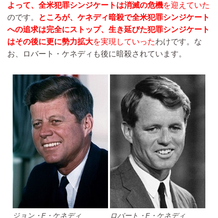
よって、全米犯罪シンジケートは消滅の危機
を迎えていた
のです。
ところが、ケネディ暗殺で全米犯罪シンジケート
への追求は完全にストップ、生き延びた犯罪シンジケート
はその後に更に勢力拡大
を実現していった
わけです。な
お、ロバート・ケネディも後に暗殺されています。
ジョン・F・ケネディ
ロバート・F・ケネディ