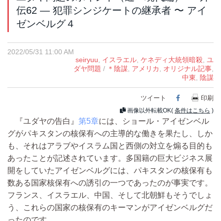
伝62 ― 犯罪シンジケートの継承者 〜 アイ
ゼンベルグ４
2022/05/31 11:00 AM
seiryuu
,
イスラエル
,
ケネディ大統領暗殺
,
ユ
ダヤ問題
/
＊陰謀
,
アメリカ
,
オリジナル記事
,
中東
,
陰謀
ツイート
Facebook
印刷
画像以外転載OK(
条件はこちら
)
『ユダヤの告白』
第5章
には、ショール・アイゼンベル
グがパキスタンの核保有への主導的な働きを果たし、しか
も、それはアラブやイスラム国と西側の対立を煽る目的も
あったことが記述されています。多国籍の巨大ビジネス展
開をしていたアイゼンベルグには、パキスタンの核保有も
数ある国家核保有への誘引の一つであったのが事実です。
フランス、イスラエル、中国、そして北朝鮮もそうでしょ
う、これらの国家の核保有のキーマンがアイゼンベルグだ
ったのです。