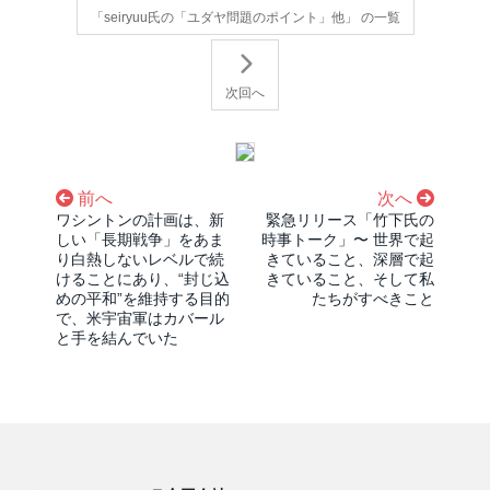
「seiryuu氏の「ユダヤ問題のポイント」他」 の一覧
次回へ
前へ
次へ
ワシントンの計画は、新
緊急リリース「竹下氏の
しい「長期戦争」をあま
時事トーク」〜 世界で起
り白熱しないレベルで続
きていること、深層で起
けることにあり、“封じ込
きていること、そして私
めの平和”を維持する目的
たちがすべきこと
で、米宇宙軍はカバール
と手を結んでいた