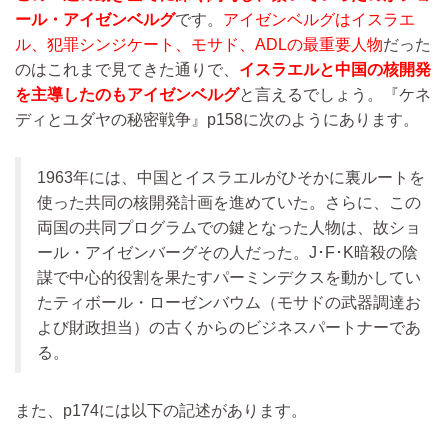
ール・アイゼンベルグ
です。
アイゼンベルグはイスラエ
ル、犯罪シンジケート、モサド、ADLの最重要人物
だった
のはこれまで見てきた通りで、
イスラエルと中国の核開発
を主導したのもアイゼンベルグ
と言えるでしょう。『ケネ
ディとユダヤの秘密戦争』p158に次のようにあります。
1963年には、中国とイスラエルがひそかに裏ルートを
使った共同の核開発計画を進めていた。さらに、この
両国の共同プログラムでの鍵となった人物は、故ショ
ール・アイゼンバーグその人だった。J･F･K暗殺の陰
謀で中心的役割を果たすパーミンデクスを動かしてい
たティボール・ローゼンバウム（モサドの武器調達お
よび財政担当）の古くからのビジネスパートナーであ
る。
また、p174には以下の記述があります。