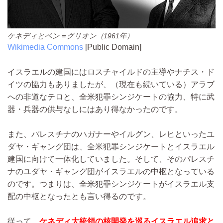
ケネディとベン＝グリオン（1961年）
Wikimedia Commons
[Public Domain]
イスラエルの建国にはロスチャイルドの主導やナチス・ド
イツの協力もありましたが、（現在も続いている）アラブ
への非道なテロと、全米犯罪シンジケートの協力、特に武
器・兵器の供与なしにはあり得なかったのです。
また、パレスチナのハガナーやイルグン、レヒといったユ
ダヤ・ギャング団は、全米犯罪シンジケートとイスラエル
建国に向けて一体化していました。そして、そのパレスチ
ナのユダヤ・ギャング団がイスラエルの中枢となっている
のです。つまりは、全米犯罪シンジケートがイスラエル支
配の中枢となったとも言い得るのです。
従って、
ケネディ大統領の核開発を巡るイスラエル追求と