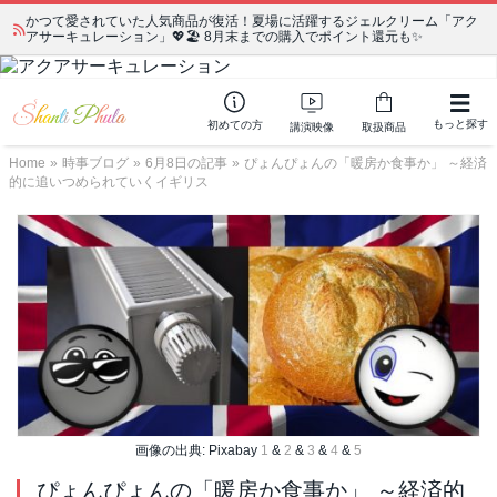
かつて愛されていた人気商品が復活！夏場に活躍するジェルクリーム「アク
アサーキュレーション」💖🏖️ 8月末までの購入でポイント還元も✨
もっと探す
初めての方
講演映像
取扱商品
Home
»
時事ブログ
»
6月8日の記事
»
ぴょんぴょんの「暖房か食事か」 ～経済
的に追いつめられていくイギリス
画像の出典: Pixabay
1
&
2
&
3
&
4
&
5
ぴょんぴょんの「暖房か食事か」 ～経済的