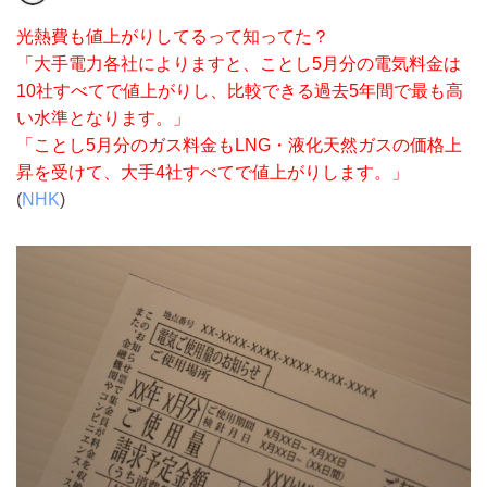
光熱費も値上がりしてるって知ってた？
「大手電力各社によりますと、ことし5月分の電気料金は
10社すべてで値上がりし、比較できる過去5年間で最も高
い水準となります。」
「ことし5月分のガス料金もLNG・液化天然ガスの価格上
昇を受けて、大手4社すべてで値上がりします。」
(
NHK
)