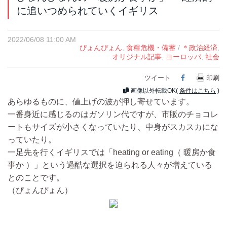
に追いつめられていくイギリス
2022/06/08 11:00 AM
ぴょんぴょん
,
食糧危機・備蓄
/
＊政治経済
,
オリジナル記事
,
ヨーロッパ
,
社会
ツイート
Facebook
印刷
画像以外転載OK(
条件はこちら
)
あらゆるものに、値上げの波が押し寄せています。
一番身近に感じるのはガソリン代ですが、市販のチョコレ
ートもサイズが小さくなっていたり、中身がスカスカにな
っていたり。
一足先を行くイギリスでは「heating or eating（ 暖房か食
事か ）」という過酷な選択を迫られる人々が増えている
とのことです。
（ぴょんぴょん）