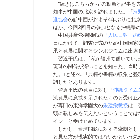
“続きはこちらから”の動画と記事を
知事が中国の北京を訪れました。「
河
進協会
の訪中団がおよそ4年ぶりに北
ほか、今回2回目の参加となる沖縄県
中国共産党機関紙の
「人民日報」の
日にかけて、調査研究のため中国国家
承と発展に関するシンポジウムに出席
習近平氏は、｢私が福州で働いていた
琉球の関係が深いことを知った。当時
た。｣と述べ、｢典籍や書籍の収集と整
調したとあります。
習近平氏の発言に対し「
沖縄タイム
流発展に意欲を示されたものと受け止
が専門の東洋学園大の
朱建栄教授
は…
頭に親しみを伝えたいということでは
イン」と受け止めています。
しかし、台湾問題に対する牽制とし
と見た方が現実的ではないかという気