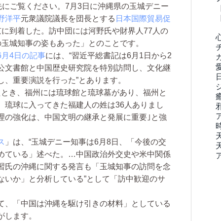
先にご覧ください。7月3日に沖縄県の玉城デニー
野洋平
元衆議院議長を団長とする
日本国際貿易促
京に到着した。訪中団には河野氏や財界人77人の
の玉城知事の姿もあった」とのことです。
6月4日の記事
には、“習近平総書記は6月1日から2
公文書館と中国歴史研究院を特別訪問し、文化継
し、重要演説を行った”とあります。
とき、福州には琉球館と琉球墓があり、福州と
、琉球に入ってきた福建人の姓は36人ありまし
理の強化は、中国文明の継承と発展に重要｣と強
ス
」は、“玉城デニー知事は6月8日、「今後の交
めている」述べた。…中国政治外交史や米中関係
習氏の沖縄に関する発言も「玉城知事の訪問を念
ないか」と分析している”として「訪中歓迎のサ
て、「中国は沖縄を駆け引きの材料」としている
がします。