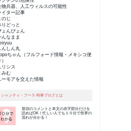
ワクチンの危険性
生物兵器、人工ウィルスの可能性
ライター記事
まのじ
ぺりどっと
ぴょんぴょん
かんなまま
eiryuu
しんしん丸
popoちゃん（フルフォード情報・メキシコ便
り）
ユリシス
まみむ
ユーモアを交えた情報
シャンティ・フーラ 時事ブログとは
冒頭のコメントと本文の
赤字部分
だけを
読めばOK！忙しい人でも１０分で世界の
流れが分かる！