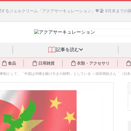
るジェルクリーム「アクアサーキュレーション」💖🏖️ 8月末までの
記事を読む
食品
日用雑貨
衣類・アクセサリ
牽制として、「中国は沖縄を駆け引きの材料」としている ～深田萌絵さん「（日本が）