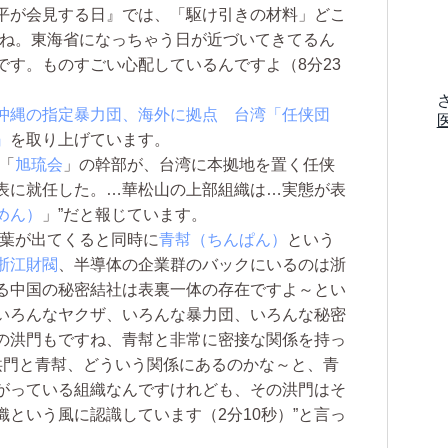
平が会見する日』では、「駆け引きの材料」どこ
すね。東海省になっちゃう日が近づいてきてるん
です。ものすごい心配しているんですよ（8分23
沖縄の指定暴力団、海外に拠点 台湾「任侠団
』
を取り上げています。
「
旭琉会
」の幹部が、台湾に本拠地を置く任侠
表に就任した。…華松山の上部組織は…実態が表
めん）
」”だと報じています。
葉が出てくると同時に
青幇（ちんぱん）
という
浙江財閥
、半導体の企業群のバックにいるのは浙
る中国の秘密結社は表裏一体の存在ですよ～とい
いろんなヤクザ、いろんな暴力団、いろんな秘密
の洪門もですね、青幇と非常に密接な関係を持っ
洪門と青幇、どういう関係にあるのかな～と、青
がっている組織なんですけれども、その洪門はそ
という風に認識しています（2分10秒）”と言っ