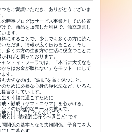
いつもご愛読いただき、ありがとうございま
す。
この時事ブログはサービス事業としての位置
づけで、商品を販売した利益で、独立運営し
ています。
無料にすることで、少しでも多くの方に読ん
でいただき、情報が広く伝わること、そし
て、
多くの方の生き方や生活に役立つことに
繋がればと願っております。
シャンティ・フーラでは、「本当に大切なも
のからはお金が取れない」をモットーにして
います。
最も大切なのは、“波動”を高く保つこと。
そのために必要な心身の浄化法など、いろん
な提言をしています。
人生を幸福に過ごすために
禁戒・勧戒（ヤマ・ニヤマ）を心がける。
インドの伝統的なヨーガの教えで、
禁戒とは “してはならないこと” 、
勧戒とは “積極的に行うべきこと” です。
人間関係の基本となる夫婦関係、子育てを大
切にして暮らす。