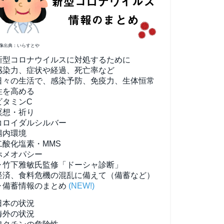
像出典：いらすとや
新型コロナウイルスに対処するために
感染力、症状や経過、死亡率など
日々の生活で、感染予防、免疫力、生体恒常
性を高める
ビタミンC
瞑想・祈り
コロイダルシルバー
腸内環境
二酸化塩素・MMS
ホメオパシー
▶竹下雅敏氏監修「ドーシャ診断」
経済、食料危機の混乱に備えて（備蓄など）
▶備蓄情報のまとめ
(NEW!)
日本の状況
海外の状況