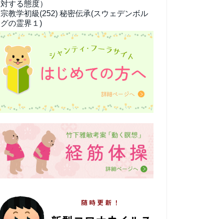
対する態度）
宗教学
初級(252) 秘密伝承(スウェデンボル
グの霊界１)