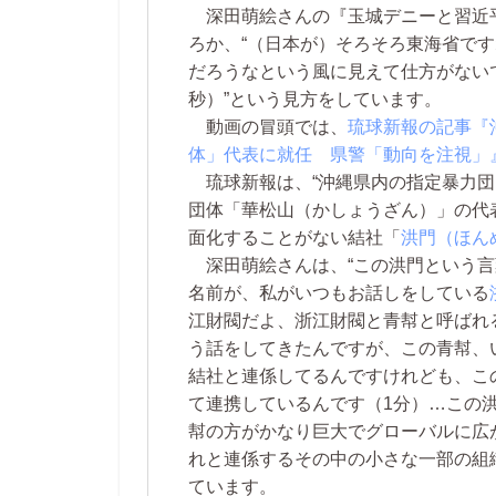
深田萌絵さんの『玉城デニーと習近
ろか、“（日本が）そろそろ東海省で
だろうなという風に見えて仕方がない
秒）”という見方をしています。
動画の冒頭では、
琉球新報の記事『
体」代表に就任 県警「動向を注視」
琉球新報は、“沖縄県内の指定暴力団
団体「華松山（かしょうざん）」の代
面化することがない結社「
洪門（ほん
深田萌絵さんは、“この洪門という言
名前が、私がいつもお話しをしている
江財閥だよ、浙江財閥と青幇と呼ばれ
う話をしてきたんですが、この青幇、
結社と連係してるんですけれども、こ
て連携しているんです（1分）…この
幇の方がかなり巨大でグローバルに広
れと連係するその中の小さな一部の組織
ています。