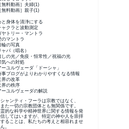
［無料動画］夫婦(1)
［無料動画］親子(1)
心と身体を清浄にする
チャクラと波動測定
ガヤトリー・マントラ
愛のマントラ
日輪の写真
ジャパ（唱名）
癒しの光／免疫・恒常性／祝福の光
邪気への対処
アーユルヴェーダ
「ドーシャ」
時事ブログがよりわかりやすくなる情報
天界の改革
天界の秩序
アーユルヴェーダの解説
シャンティ・フーラは宗教ではなく、
また一切の宗教団体とも無関係です。
霊的な科学や精神世界に関する情報を発
信してはいますが、特定の神や人を崇拝
することは、私たちの考えと相容れませ
ん。