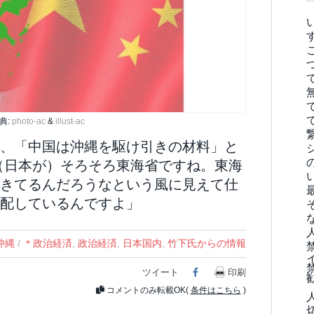
典:
photo-ac
&
illust-ac
、「中国は沖縄を駆け引きの材料」と
（日本が）そろそろ東海省ですね。東海
きてるんだろうなという風に見えて仕
心配しているんですよ」
沖縄
/
＊政治経済
,
政治経済
,
日本国内
,
竹下氏からの情報
ツイート
Facebook
印刷
コメントのみ転載OK(
条件はこちら
)