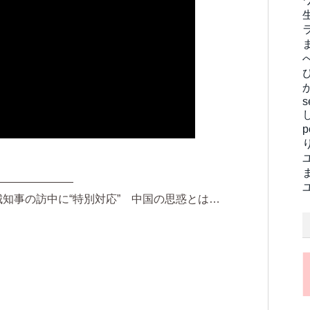
s
———————
城知事の訪中に“特別対応” 中国の思惑とは…