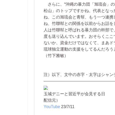
さらに、“沖縄の暴力団「旭琉会」の
松山」のトップですかね、代表となっ
ね、この旭琉会と青幇、もう一つ連携
ね、竹聯幇との関係を以前からお話をし
人は竹聯幇と呼ばれる暴力団の幹部で
度も送り込んでいます。おそらくここ
ないか、資金だけではなくて、まあド
琉球独立運動の支援をしてるんだろうと
（竹下雅敏）
注）以下、文中の赤字・太字はシャン
—————————————————
玉城デニーと習近平が会見する日
配信元）
YouTube
23/7/11