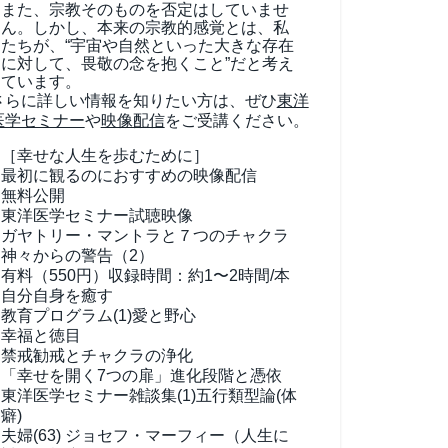
また、宗教そのものを否定はしていませ
ん。しかし、本来の宗教的感覚とは、私
たちが、“宇宙や自然といった大きな存在
に対して、畏敬の念を抱くこと”だと考え
ています。
さらに詳しい情報を知りたい方は、ぜひ
東洋
医学セミナー
や
映像配信
をご受講ください。
［幸せな人生を歩むために］
最初に観るのにおすすめの映像配信
無料公開
東洋医学セミナー試聴映像
ガヤトリー・マントラと７つのチャクラ
神々からの警告（2）
有料（550円）
収録時間：約1〜2時間/本
自分自身を癒す
教育プログラム(1)
愛と野心
幸福と徳目
禁戒勧戒とチャクラの浄化
「幸せを開く7つの扉」進化段階と憑依
東洋医学セミナー雑談集(1)
五行類型論(体
癖)
夫婦(63)
ジョセフ・マーフィー（人生に