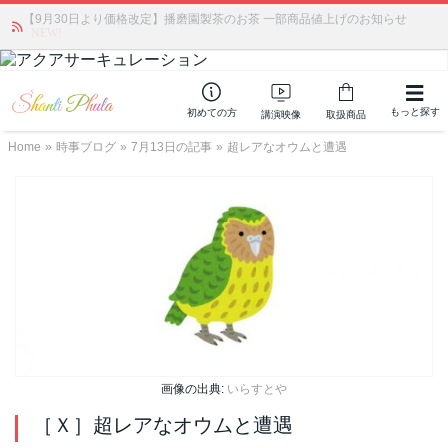
【9月30日より価格改定】播磨園製茶のお茶 一部商品値上げのお知らせ
かつて愛されていた人気商品が復活！夏場に活躍するジェルクリーム「アク
アサーキュレーション」💖🏖️ 8月末までの購入でポイント還元も✨
NEW!
もっと探す
初めての方
講演映像
取扱商品
Home
»
時事ブログ
»
7月13日の記事
»
超レアなオウムと遭遇
画像の出典:
いらすとや
［Ｘ］超レアなオウムと遭遇