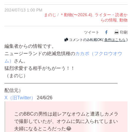
2024/07/13 1:00 PM
まのじ
/
＊動物(〜2026.4)
,
ライター・読者か
らの情報
,
動物
ツイート
Facebook
印刷
コメントのみ転載OK(
条件はこちら
)
編集者からの情報です。
ニュージーランドの絶滅危惧種の
カカポ（フクロウオウ
ム）
さん。
猛烈求愛する相手がちがーう！！
（まのじ）
————————————————————————
配信元）
X（旧Twitter）
24/6/26
このBBCの男性は超レアなオウムと遭遇しカメラ
で撮影していたが、オウムに気に入られてしまい
夫婦になるところだった😂