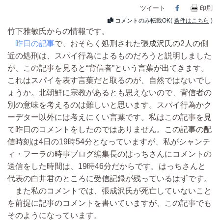
ツイート
Facebook
印刷
コメントのみ転載OK(
条件はこちら
)
竹下雅敏氏からの情報です。
昨日の記事
で、おそらく処刑された張成沢氏の2人の側
近の処刑は、スパイ行為によるものだろうと説明しました
が、この記事を見ると“背信者”という言葉が出てきます。
これはスパイを表す言葉だと取るのが、自然ではないでし
ょうか。北朝鮮に宗教があるとも思えないので、背信者の
別の意味を考えるのは難しいと思います。スパイ行為かク
ーデター以外には考えにくい言葉です。私はこの記事を見
て昨日のコメントをしたのではありません。この記事の配
信時刻は4日の19時54分となっていますが、私がシャンテ
ィ・フーラの時事ブログ編集長のはっちさんにコメントの
送信をした時間は、19時46分だからです。はっちさんと
代表の白井君のところに受信記録が残っているはずです。
また私のコメントでは、張成沢氏が死亡していないこと
を前提に記事のコメントを書いていますが、この記事でも
そのようになっています。