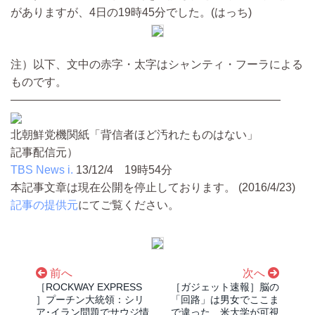
がありますが、4日の19時45分でした。(はっち)
注）以下、文中の赤字・太字はシャンティ・フーラによる
ものです。
————————————————————————
北朝鮮党機関紙「背信者ほど汚れたものはない」
記事配信元）
TBS News i.
13/12/4 19時54分
本記事文章は現在公開を停止しております。 (2016/4/23)
記事の提供元
にてご覧ください。
前へ
次へ
［ROCKWAY EXPRESS
［ガジェット速報］脳の
］プーチン大統領：シリ
「回路」は男女でここま
ア･イラン問題でサウジ情
で違った…米大学が可視