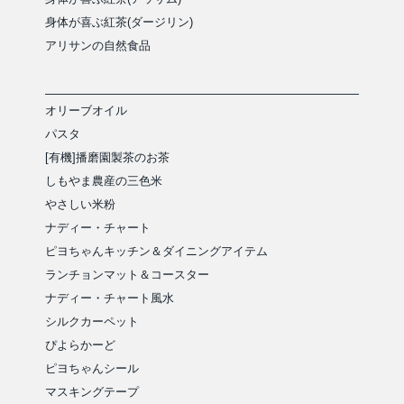
身体が喜ぶ紅茶(ダージリン)
アリサンの自然食品
オリーブオイル
パスタ
[有機]播磨園製茶のお茶
しもやま農産の三色米
やさしい米粉
ナディー・チャート
ピヨちゃんキッチン＆ダイニングアイテム
ランチョンマット＆コースター
ナディー・チャート風水
シルクカーペット
ぴよらかーど
ピヨちゃんシール
マスキングテープ