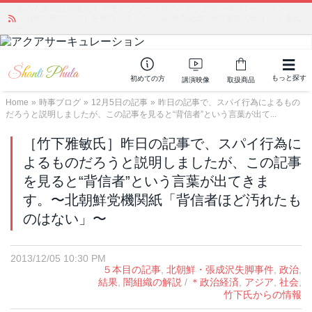
あの人気商品が復活！ アモアプリーズ社の「アクアサーキュレーション」
（旧称：馬ジェル）を発売しました🎉 ＆ 発売記念で8月末までポイント還元
中
NEW!
もっと探す
初めての方
講演映像
取扱商品
Home
»
時事ブログ
»
12月5日の記事
»
昨日の記事で、スパイ行為によるもの
だろうと説明しましたが、この記事を見ると“背信者”という言葉が出て...
［竹下雅敏氏］昨日の記事で、スパイ行為に
よるものだろうと説明しましたが、この記事
を見ると“背信者”という言葉が出てきま
す。〜北朝鮮党機関紙「背信者ほど汚れたも
のはない」〜
2013/12/05 10:30 PM
５本目の記事
,
北朝鮮・張成沢失脚事件
,
政治
,
結果
,
闇組織の解説
/
＊政治経済
,
アジア
,
社会
,
竹下氏からの情報