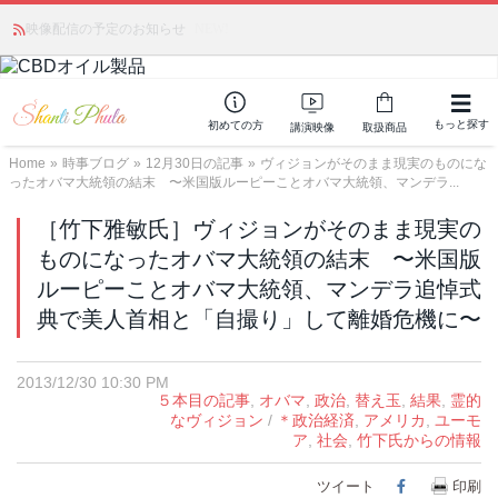
かつて愛されていた人気商品が復活！夏場に活躍するジェルクリーム「アク
映像配信の予定のお知らせ
NEW!
アサーキュレーション」💖🏖️ 8月末までの購入でポイント還元も✨
もっと探す
初めての方
講演映像
取扱商品
Home
»
時事ブログ
»
12月30日の記事
»
ヴィジョンがそのまま現実のものにな
ったオバマ大統領の結末 〜米国版ルーピーことオバマ大統領、マンデラ...
［竹下雅敏氏］ヴィジョンがそのまま現実の
ものになったオバマ大統領の結末 〜米国版
ルーピーことオバマ大統領、マンデラ追悼式
典で美人首相と「自撮り」して離婚危機に〜
2013/12/30 10:30 PM
５本目の記事
,
オバマ
,
政治
,
替え玉
,
結果
,
霊的
なヴィジョン
/
＊政治経済
,
アメリカ
,
ユーモ
ア
,
社会
,
竹下氏からの情報
ツイート
Facebook
印刷