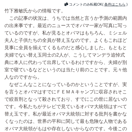
コメントのみ転載OK(
条件はこちら
)
竹下雅敏氏からの情報です。
この記事の状況は、うちでは当然と言うか予測の範囲内
の出来事です。最近のニュースでオバマ一家が写真に写っ
ているのですが、私が見るとオバマはもちろん、ミシェル
夫人と子供たちの全員が替え玉なのです。よくもこれほど
見事に全員を揃えてくるものだと感心しました。もともと
夫婦でない替え玉同士の2人が、こうしてマンデラ追悼式
典に本人に代わって出席しているわけですから、夫婦が別
室で寝ているなどというのは当たり前のことです。元々他
人なのですから。
なぜこんなことになっているのかということですが、実
を言うとオバマはすでにＦＥＭＡキャンプに収容されそこ
で絞首刑となって殺されており、すでにこの世に居ないの
です。今私たちがテレビで見ているオバマ大統領はすべて
替え玉です。私が最近オバマ大統領に対する批判を書かな
くなったのは、世界の平和に関して最も危険な人物である
オバマ大統領がもはや存在しないからなのです。今後この