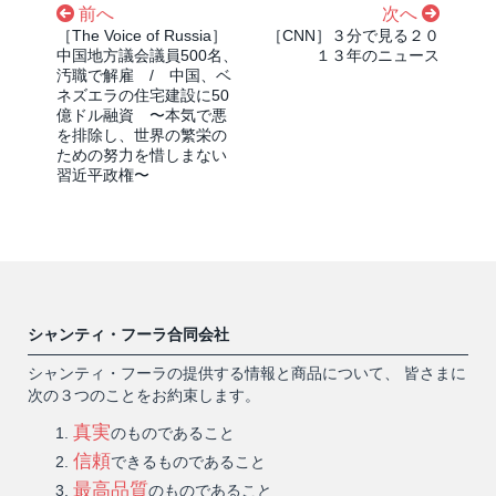
前へ
次へ
［The Voice of Russia］
［CNN］３分で見る２０
中国地方議会議員500名、
１３年のニュース
汚職で解雇 / 中国、ベ
ネズエラの住宅建設に50
億ドル融資 〜本気で悪
を排除し、世界の繁栄の
ための努力を惜しまない
習近平政権〜
シャンティ・フーラ合同会社
シャンティ・フーラの提供する情報と商品について、 皆さまに
次の３つのことをお約束します。
真実
のものであること
信頼
できるものであること
最高品質
のものであること