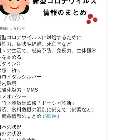
像出典：いらすとや
新型コロナウイルスに対処するために
感染力、症状や経過、死亡率など
日々の生活で、感染予防、免疫力、生体恒常
性を高める
ビタミンC
瞑想・祈り
コロイダルシルバー
腸内環境
二酸化塩素・MMS
ホメオパシー
▶竹下雅敏氏監修「ドーシャ診断」
経済、食料危機の混乱に備えて（備蓄など）
▶備蓄情報のまとめ
(NEW!)
日本の状況
海外の状況