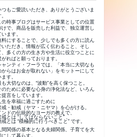
いつもご愛読いただき、ありがとうございま
す。
この時事ブログはサービス事業としての位置
づけで、商品を販売した利益で、独立運営し
ています。
無料にすることで、少しでも多くの方に読ん
でいただき、情報が広く伝わること、そし
て、
多くの方の生き方や生活に役立つことに
繋がればと願っております。
シャンティ・フーラでは、「本当に大切なも
のからはお金が取れない」をモットーにして
います。
最も大切なのは、“波動”を高く保つこと。
そのために必要な心身の浄化法など、いろん
な提言をしています。
人生を幸福に過ごすために
禁戒・勧戒（ヤマ・ニヤマ）を心がける。
インドの伝統的なヨーガの教えで、
禁戒とは “してはならないこと” 、
勧戒とは “積極的に行うべきこと” です。
人間関係の基本となる夫婦関係、子育てを大
切にして暮らす。