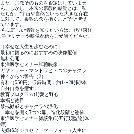
また、宗教そのものを否定はしていませ
ん。しかし、本来の宗教的感覚とは、私
たちが、“宇宙や自然といった大きな存在
に対して、畏敬の念を抱くこと”だと考え
ています。
さらに詳しい情報を知りたい方は、ぜひ
東洋
医学セミナー
や
映像配信
をご受講ください。
［幸せな人生を歩むために］
最初に観るのにおすすめの映像配信
無料公開
東洋医学セミナー試聴映像
ガヤトリー・マントラと７つのチャクラ
神々からの警告（2）
有料（550円）
収録時間：約1〜2時間/本
自分自身を癒す
教育プログラム(1)
愛と野心
幸福と徳目
禁戒勧戒とチャクラの浄化
「幸せを開く7つの扉」進化段階と憑依
東洋医学セミナー雑談集(1)
五行類型論(体
癖)
夫婦(63)
ジョセフ・マーフィー（人生に