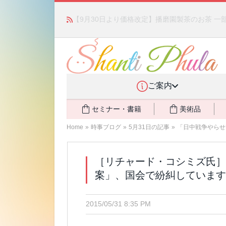
かつて愛されていた人気商品が復活！夏場に活躍す
ご案内
セミナー・書籍
美術品
Home
»
時事ブログ
»
5月31日の記事
»
「日中戦争やらせ
［リチャード・コシミズ氏］
案」、国会で紛糾しています
2015/05/31 8:35 PM