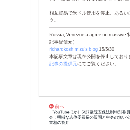
相互貿易で米ドル使用を停止、あるい
ク。
—————————————————
Russia, Venezuela agree on massive $
記事配信元）
richardkoshimizu's blog
15/5/30
本記事文章は現在公開を停止しております。 
記事の提供元
にてご覧ください。
前へ
［YouTubeほか］5/27衆院安保法制特別委
会：明晰な志位委員長の質問と中身の無い
首相の答弁