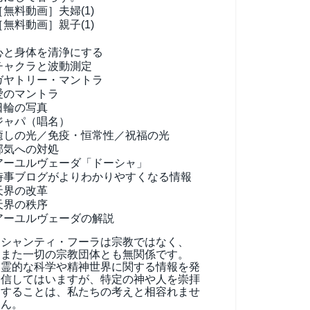
［無料動画］夫婦(1)
［無料動画］親子(1)
心と身体を清浄にする
チャクラと波動測定
ガヤトリー・マントラ
愛のマントラ
日輪の写真
ジャパ（唱名）
癒しの光／免疫・恒常性／祝福の光
邪気への対処
アーユルヴェーダ
「ドーシャ」
時事ブログがよりわかりやすくなる情報
天界の改革
天界の秩序
アーユルヴェーダの解説
シャンティ・フーラは宗教ではなく、
また一切の宗教団体とも無関係です。
霊的な科学や精神世界に関する情報を発
信してはいますが、特定の神や人を崇拝
することは、私たちの考えと相容れませ
ん。