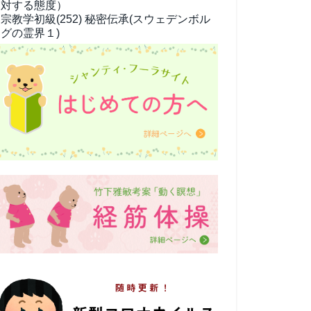
対する態度）
宗教学
初級(252) 秘密伝承(スウェデンボル
グの霊界１)