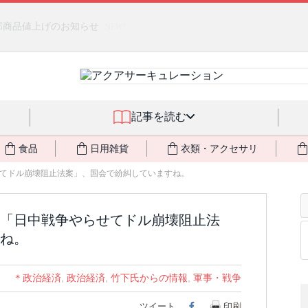
るジェルクリーム「アクアサーキュレーション」💖🏖️ 8月末までの
記事を読む
食品
日用雑貨
衣類・アクセサリ
てドル崩壊阻止法案」、国会で紛糾していますね。
「日中戦争やらせてドル崩壊阻止法
ね。
＊政治経済
,
政治経済
,
竹下氏からの情報
,
軍事・戦争
ツイート
Facebook
印刷