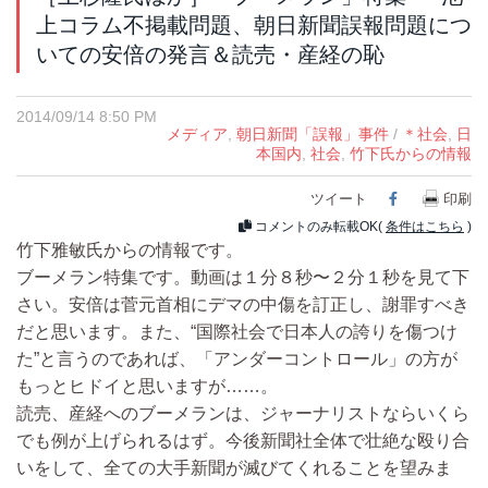
上コラム不掲載問題、朝日新聞誤報問題につ
いての安倍の発言＆読売・産経の恥
2014/09/14 8:50 PM
メディア
,
朝日新聞「誤報」事件
/
＊社会
,
日
本国内
,
社会
,
竹下氏からの情報
ツイート
Facebook
印刷
コメントのみ転載OK(
条件はこちら
)
竹下雅敏氏からの情報です。
ブーメラン特集です。動画は１分８秒〜２分１秒を見て下
さい。安倍は菅元首相にデマの中傷を訂正し、謝罪すべき
だと思います。また、“国際社会で日本人の誇りを傷つけ
た”と言うのであれば、「アンダーコントロール」の方が
もっとヒドイと思いますが……。
読売、産経へのブーメランは、ジャーナリストならいくら
でも例が上げられるはず。今後新聞社全体で壮絶な殴り合
いをして、全ての大手新聞が滅びてくれることを望みま