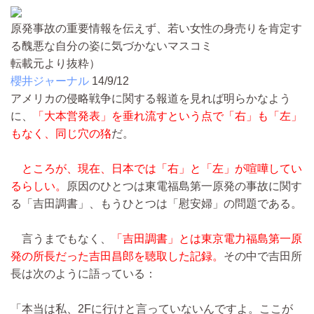
原発事故の重要情報を伝えず、若い女性の身売りを肯定す
る醜悪な自分の姿に気づかないマスコミ
転載元より抜粋）
櫻井ジャーナル
14/9/12
アメリカの侵略戦争に関する報道を見れば明らかなよう
に、
「大本営発表」を垂れ流すという点で「右」も「左」
もなく、同じ穴の狢
だ。
ところが、現在、日本では「右」と「左」が喧嘩してい
るらしい。
原因のひとつは東電福島第一原発の事故に関す
る「吉田調書」、もうひとつは「慰安婦」の問題である。
言うまでもなく、
「吉田調書」とは東京電力福島第一原
発の所長だった吉田昌郎を聴取した記録。
その中で吉田所
長は次のように語っている：
「本当は私、2Fに行けと言っていないんですよ。ここが