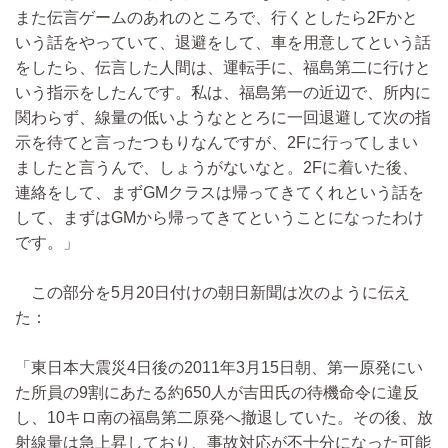
また伝言ゲームのあれのところで、行くとしたら2Fかと
いう話をやっていて、退避をして、車を用意してという話
をしたら、伝言した人間は、運転手に、福島第二に行けと
いう指示をしたんです。私は、福島第一の近辺で、所内に
関わらず、線量の低いようなととろに一回退避して次の指
示を待てと言ったつもりなんですが、2Fに行ってしまい
ましたと言うんで、しょうがないなと。2Fに着いた後、
連絡をして、まずGMクラスは帰ってきてくれという話を
して、まずはGMから帰ってきてということになったわけ
です。」
この部分を5月20日付けの朝日新聞は次のように伝え
た：
「東日本大震災4日後の2011年3月15日朝、第一原発にい
た所員の9割にあたる約650人が吉田氏の待機命令に違反
し、10キロ南の福島第二原発へ撤退していた。その後、放
射線量は急上昇しており、事故対応が不十分になった可能