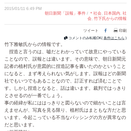
2015/01/11 6:49 PM
朝日新聞「誤報」事件
/
＊社会
,
日本国内
,
社
会
,
竹下氏からの情報
ツイート
Facebook
印刷
コメントのみ転載OK(
条件はこちら
)
竹下雅敏氏からの情報です。
捏造と言うのは、嘘だとわかっていて故意にやっている
ことなので、誤報とは違います。その意味で、朝日新聞元
記者の植村氏が意図的に捏造記事を書いたのかということ
になると、まず考えられない気がします。誤報はどの新聞
社でもいつでもあることなので、訂正すれば済むことで
す。しかし捏造となると、話は違います。裁判ではっきり
とさせるのが一番でしょう。
事の経緯が私にははっきりと図らないので細かいことは言
えませんが、写真を見る限り、植村氏はまともな方だと思
います。今起こっている不当なパッシングの方が異常なの
だと思います。