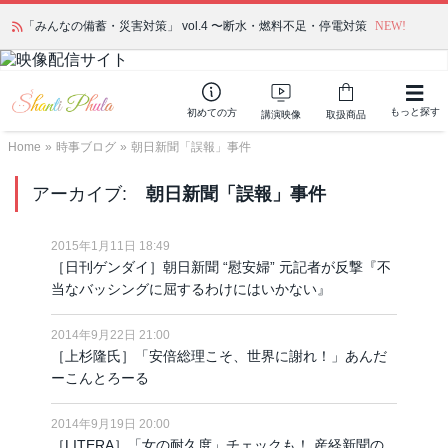
「みんなの備蓄・災害対策」 vol.4 〜断水・燃料不足・停電対策
NEW!
もっと探す
初めての方
講演映像
取扱商品
Home
»
時事ブログ
»
朝日新聞「誤報」事件
アーカイブ:
朝日新聞「誤報」事件
2015年1月11日 18:49
［日刊ゲンダイ］朝日新聞 “慰安婦” 元記者が反撃『不
当なバッシングに屈するわけにはいかない』
2014年9月22日 21:00
［上杉隆氏］「安倍総理こそ、世界に謝れ！」あんだ
ーこんとろーる
2014年9月19日 20:00
［LITERA］「女の耐久度」チェックも！ 産経新聞の