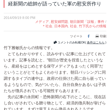
経新聞の総帥が語っていた軍の慰安所作り
2014/09/19 8:00 PM
メディア
,
慰安婦問題
,
朝日新聞「誤報」事件
/
＊社会
,
日本国内
,
社会
,
竹下氏からの情報
ツイート
Facebook
印刷
コメントのみ転載OK(
条件はこちら
)
竹下雅敏氏からの情報です。
とてもわかりやすく、読みやすい記事に仕上げてくれて
います。記事を読むと、“朝日が歴史を捏造したというな
ら、産経をはじめとする保守メディアもまったく同罪”だ
ということがとてもよくわかります。朝日バッシングに同
調するタイプの連中は、政府の仕掛けた罠に自ら嵌ってい
るようなもので、気がついたら、自分自身かあるいは子供
たちが徴兵されている可能性すらあります。
先の記事の永田町・恐怖新聞の右下のところに、現在話
し合いがされている贈り物として、経済的徴兵制が挙げら
れています。まずは貧乏人から徴兵されるようです。