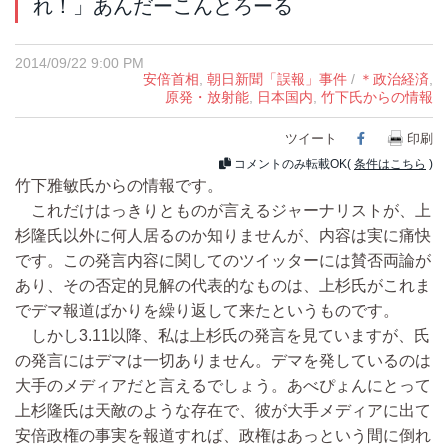
れ！」あんだーこんとろーる
2014/09/22 9:00 PM
安倍首相
,
朝日新聞「誤報」事件
/
＊政治経済
,
原発・放射能
,
日本国内
,
竹下氏からの情報
ツイート
Facebook
印刷
コメントのみ転載OK(
条件はこちら
)
竹下雅敏氏からの情報です。
これだけはっきりとものが言えるジャーナリストが、上
杉隆氏以外に何人居るのか知りませんが、内容は実に痛快
です。この発言内容に関してのツイッターには賛否両論が
あり、その否定的見解の代表的なものは、上杉氏がこれま
でデマ報道ばかりを繰り返して来たというものです。
しかし3.11以降、私は上杉氏の発言を見ていますが、氏
の発言にはデマは一切ありません。デマを発しているのは
大手のメディアだと言えるでしょう。あべぴょんにとって
上杉隆氏は天敵のような存在で、彼が大手メディアに出て
安倍政権の事実を報道すれば、政権はあっという間に倒れ