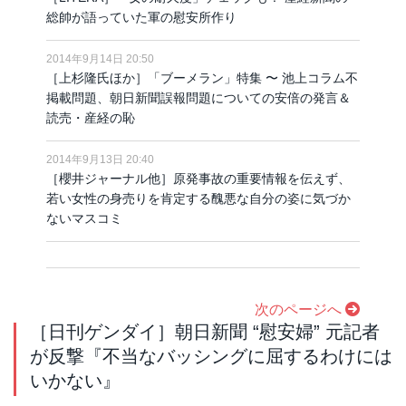
総帥が語っていた軍の慰安所作り
2014年9月14日 20:50
［上杉隆氏ほか］「ブーメラン」特集 〜 池上コラム不
掲載問題、朝日新聞誤報問題についての安倍の発言＆
読売・産経の恥
2014年9月13日 20:40
［櫻井ジャーナル他］原発事故の重要情報を伝えず、
若い女性の身売りを肯定する醜悪な自分の姿に気づか
ないマスコミ
次のページへ
［日刊ゲンダイ］朝日新聞 “慰安婦” 元記者
が反撃『不当なバッシングに屈するわけには
いかない』