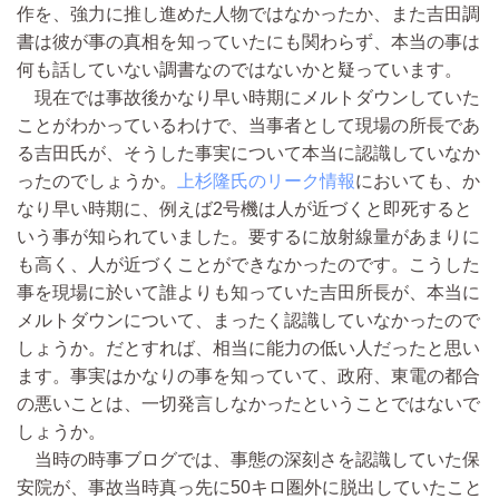
作を、強力に推し進めた人物ではなかったか、また吉田調
書は彼が事の真相を知っていたにも関わらず、本当の事は
何も話していない調書なのではないかと疑っています。
現在では事故後かなり早い時期にメルトダウンしていた
ことがわかっているわけで、当事者として現場の所長であ
る吉田氏が、そうした事実について本当に認識していなか
ったのでしょうか。
上杉隆氏のリーク情報
においても、か
なり早い時期に、例えば2号機は人が近づくと即死すると
いう事が知られていました。要するに放射線量があまりに
も高く、人が近づくことができなかったのです。こうした
事を現場に於いて誰よりも知っていた吉田所長が、本当に
メルトダウンについて、まったく認識していなかったので
しょうか。だとすれば、相当に能力の低い人だったと思い
ます。事実はかなりの事を知っていて、政府、東電の都合
の悪いことは、一切発言しなかったということではないで
しょうか。
当時の時事ブログでは、事態の深刻さを認識していた保
安院が、事故当時真っ先に50キロ圏外に脱出していたこと