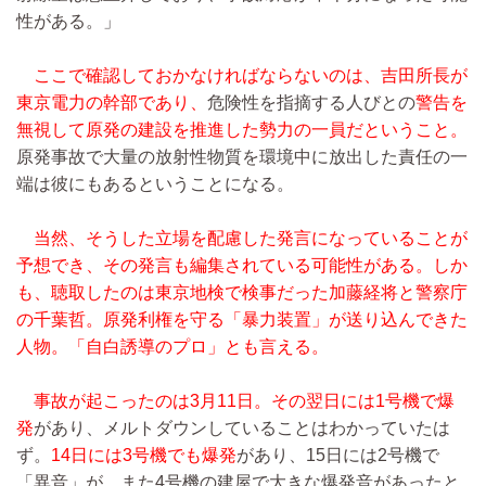
性がある。」
ここで確認しておかなければならないのは、吉田所長が
東京電力の幹部であり、
危険性を指摘する人びとの
警告を
無視して原発の建設を推進した勢力の一員だということ。
原発事故で大量の放射性物質を環境中に放出した責任の一
端は彼にもあるということになる。
当然、そうした立場を配慮した発言になっていることが
予想でき、その発言も編集されている可能性がある。しか
も、聴取したのは東京地検で検事だった加藤経将と警察庁
の千葉哲。原発利権を守る「暴力装置」が送り込んできた
人物。「自白誘導のプロ」とも言える。
事故が起こったのは3月11日。その翌日には1号機で爆
発
があり、メルトダウンしていることはわかっていたは
ず。
14日には3号機でも爆発
があり、15日には2号機で
「異音」が、また4号機の建屋で大きな爆発音があったと