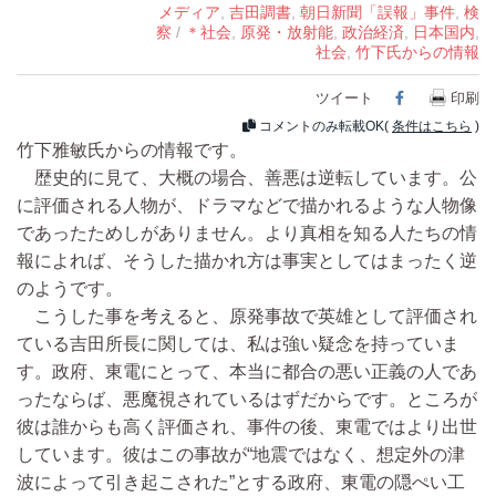
メディア
,
吉田調書
,
朝日新聞「誤報」事件
,
検
察
/
＊社会
,
原発・放射能
,
政治経済
,
日本国内
,
社会
,
竹下氏からの情報
ツイート
Facebook
印刷
コメントのみ転載OK(
条件はこちら
)
竹下雅敏氏からの情報です。
歴史的に見て、大概の場合、善悪は逆転しています。公
に評価される人物が、ドラマなどで描かれるような人物像
であったためしがありません。より真相を知る人たちの情
報によれば、そうした描かれ方は事実としてはまったく逆
のようです。
こうした事を考えると、原発事故で英雄として評価され
ている吉田所長に関しては、私は強い疑念を持っていま
す。政府、東電にとって、本当に都合の悪い正義の人であ
ったならば、悪魔視されているはずだからです。ところが
彼は誰からも高く評価され、事件の後、東電ではより出世
しています。彼はこの事故が“地震ではなく、想定外の津
波によって引き起こされた”とする政府、東電の隠ぺい工