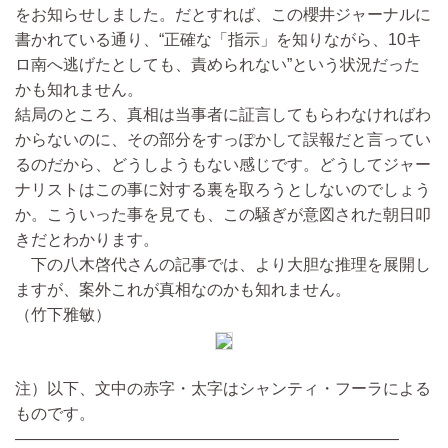
をお知らせしました。だとすれば、この櫻井ジャーナルに
書かれている通り、“正確な「指示」を知りながら、10キ
ロ南へ逃げたとしても、責められない”という状況だった
かも知れません。
結局のところ、真相は当事者に証言してもらわなければわ
からないのに、その部分をすっぽかして誤報だと言ってい
るのだから、どうしようもない感じです。どうしてジャー
ナリストはこの事に対する裏を取ろうとしないのでしょう
か。こういった事を見ても、この騒ぎが意図された朝日叩
きだとわかります。
下の八木啓代さんの記事では、より大胆な推理を展開し
ますが、案外これが真相なのかも知れません。
（竹下雅敏）
注）以下、文中の赤字・太字はシャンティ・フーラによる
ものです。
――――――――――――――――――――――――