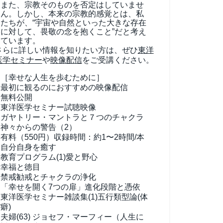
また、宗教そのものを否定はしていませ
ん。しかし、本来の宗教的感覚とは、私
たちが、“宇宙や自然といった大きな存在
に対して、畏敬の念を抱くこと”だと考え
ています。
さらに詳しい情報を知りたい方は、ぜひ
東洋
医学セミナー
や
映像配信
をご受講ください。
［幸せな人生を歩むために］
最初に観るのにおすすめの映像配信
無料公開
東洋医学セミナー試聴映像
ガヤトリー・マントラと７つのチャクラ
神々からの警告（2）
有料（550円）
収録時間：約1〜2時間/本
自分自身を癒す
教育プログラム(1)
愛と野心
幸福と徳目
禁戒勧戒とチャクラの浄化
「幸せを開く7つの扉」進化段階と憑依
東洋医学セミナー雑談集(1)
五行類型論(体
癖)
夫婦(63)
ジョセフ・マーフィー（人生に