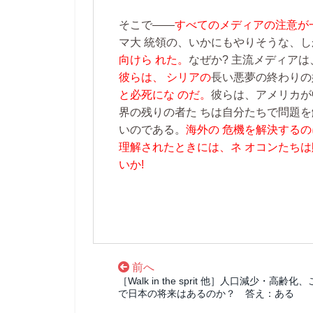
そこで――
すべてのメディアの注意が
マ大 統領の、いかにもやりそうな、し
向けら れた。
なぜか? 主流メディア
彼らは、 シリアの
長い悪夢の終わりの
と必死にな のだ。
彼らは、アメリカが
界の残りの者た ちは自分たちで問題
いのである。
海外の 危機を解決する
理解されたときには、ネ オコンたち
いか!
前へ
［Walk in the sprit 他］人口減少・高齢化
で日本の将来はあるのか？ 答え：ある