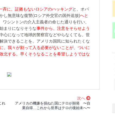
一斉に、証拠もないロシアのハッキング
と、オバ
かし無意味な復讐(ロシア外交官の国外追放)
へと
は、ワシントンの介入主義者の命じた通りを行い、
始まりになりそうな
事件から、注意をそらせよう
中心になって地球的警察官などやらなくても、世
を解決できることを、アメリカ国民に知られたくな
のに、我々が割って入る必要がないことが、ついに
は敗北する。早くそうなることを希望しようではな
次へ
、これ
アメリカの機嫌を損ねた国にテロが頻発 〜自
業自得…これから世界はテロの後始末へ〜