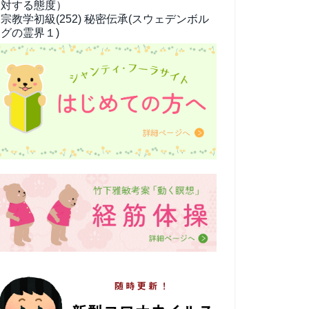
対する態度）
宗教学
初級(252) 秘密伝承(スウェデンボル
グの霊界１)