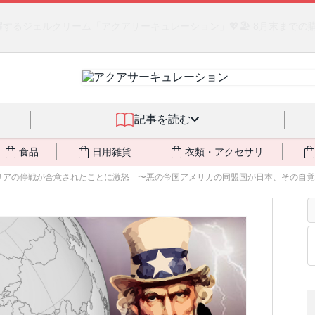
るジェルクリーム「アクアサーキュレーション」💖🏖️ 8月末までの
記事を読む
食品
日用雑貨
衣類・アクセサリ
リアの停戦が合意されたことに激怒 〜悪の帝国アメリカの同盟国が日本、その自覚