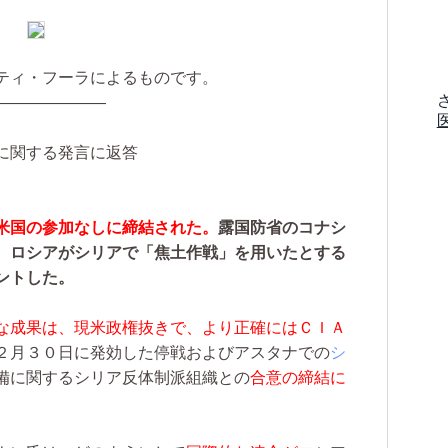
ティ・フーラによるものです。
―――――――
に関する発言に返答
米国の参加なしに締結された。
露国防省のコナシ
、ロシアがシリアで「焦土作戦」を用いたとする
ントした。
な成果は、現米政権抜きで、より正確にはＣＩＡ
２月３０日に発効した停戦およびアスタナでの
シ
備に関するシリア反体制派組織との
合意の締結に