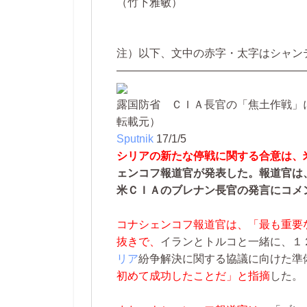
（竹下雅敏）
注）以下、文中の赤字・太字はシャン
―――――――――――――――――
露国防省 ＣＩＡ長官の「焦土作戦」
転載元）
Sputnik
17/1/5
シリアの新たな停戦に関する合意は、
ェンコフ報道官が発表した。報道官は
米ＣＩＡのブレナン長官の発言にコメ
コナシェンコフ報道官は、「最も重要
抜きで、
イランとトルコと一緒に、１
リア
紛争解決に関する協議に向けた準
初めて成功したことだ」と指摘
した。