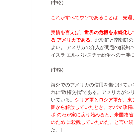
(中略)
これがすべてウソであることは、先週
実情を言えば、
世界の危機を永続化し
る アメリカである。
北朝鮮と南朝鮮の
よい。 アメリカの介入が問題の解決に
イスラ エル‐パレスチナ紛争への干渉
(中略)
海外でのアメリカの信用を傷つけてい
れに“政権交代”である。アメリカがシ
いている。
シリア軍とロシア軍が、東ア
囲から解放していたとき、オバマ政権
ポ のわが家に戻り始めると、米国務
のため に殺戮していたのだ、と言い続
た。]