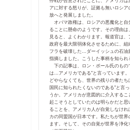
停戦が合意されたことに、アメリカは
アに対する怒りが、証拠も無いロシア
放へと発展しました。
オバマ政権は、ロシアの悪魔化と自
ることに懸命のようです。その理由は
見ると、よくわかります。報道官は、
政府を最大限弱体化させるために、組
フラを破壊した…ダーイッシュの石油
指摘しました。こうした事柄を知られ
下の記事は、ロン・ポール氏のもので
は…アメリカである”と言っています
どやらなくても、世界の残りの者たち
国民に知られたくないのである”と言
うか。アメリカが意図的に介入するこ
起こそうとしていたのは明らかだと思
ることを、アメリカ人が自覚しなけれ
カの同盟国が日本です。私たちが世界
ます。そして、その自覚が世界を浄化