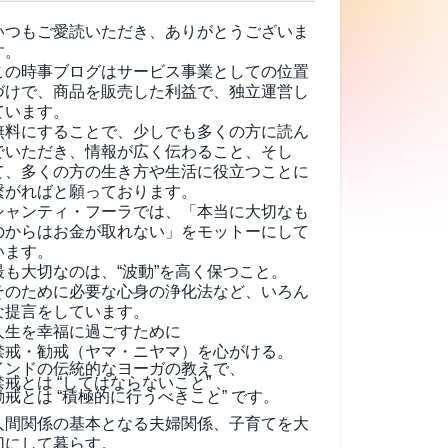
いつもご愛読いただき、ありがとうございま
す。
この時事ブログはサービス事業としての位置
づけで、商品を販売した利益で、独立運営し
ています。
無料にすることで、少しでも多くの方に読ん
でいただき、情報が広く伝わること、そし
て、
多くの方の生き方や生活に役立つことに
繋がればと願っております。
シャンティ・フーラでは、「本当に大切なも
のからはお金が取れない」をモットーにして
います。
最も大切なのは、“波動”を高く保つこと。
そのために必要な心身の浄化法など、いろん
な提言をしています。
人生を幸福に過ごすために
禁戒・勧戒（ヤマ・ニヤマ）を心がける。
インドの伝統的なヨーガの教えで、
禁戒とは “してはならないこと” 、
勧戒とは “積極的に行うべきこと” です。
人間関係の基本となる夫婦関係、子育てを大
切にして暮らす。