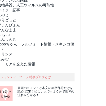
ワクチンの危険性
生物兵器、人工ウィルスの可能性
ライター記事
まのじ
ぺりどっと
ぴょんぴょん
かんなまま
eiryuu
しんしん丸
popoちゃん（フルフォード情報・メキシコ便
り）
ユリシス
まみむ
ユーモアを交えた情報
シャンティ・フーラ 時事ブログとは
冒頭のコメントと本文の
赤字部分
だけを
読めばOK！忙しい人でも１０分で世界の
流れが分かる！