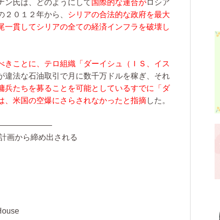
ナン氏は、どのようにして
国際的な連合が
ロシア
の２０１２年から、
シリアの合法的な政府を最大
尾一貫してシリアの全ての経済インフラを破壊し
べきことに、テロ組織「ダーイシュ（ＩＳ、イス
が違法な石油取引で月に数千万ドルを稼ぎ、それ
傭兵たちを募ることを可能としているすでに「ダ
は、米国の空爆にさらされなかったと指摘
した。
―――――――
和計画から締め出される
 House