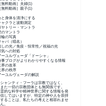
［無料動画］夫婦(1)
［無料動画］親子(1)
心と身体を清浄にする
チャクラと波動測定
ガヤトリー・マントラ
愛のマントラ
日輪の写真
ジャパ（唱名）
癒しの光／免疫・恒常性／祝福の光
邪気への対処
アーユルヴェーダ
「ドーシャ」
時事ブログがよりわかりやすくなる情報
天界の改革
天界の秩序
アーユルヴェーダの解説
シャンティ・フーラは宗教ではなく、
また一切の宗教団体とも無関係です。
霊的な科学や精神世界に関する情報を発
信してはいますが、特定の神や人を崇拝
することは、私たちの考えと相容れませ
ん。