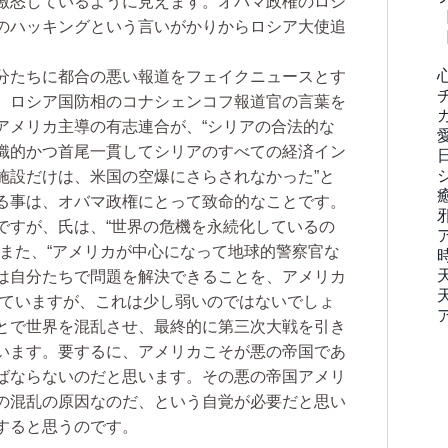
激怒しているように見えます。オバマ政権のロシ
のハッキングという言いがかりからロシア大使追
分たちに都合の悪い報道をフェイクニュースとす
、ロシア国防相のコナシェンコフ報道官の言葉を
アメリカ主導の有志連合が、“シリアの合法的な
織的かつ首尾一貫してシリアのすべての経済イン
施設だけは、米国の空爆にさらされなかった”と
る事は、オバマ政権にとって致命的なことです。
すが、氏は、“世界の危機を永続化しているの
。また、“アメリカが中心になって地球的警察官な
は自分たちで問題を解決できることを、アメリカ
っていますが、これは少し弱いのではないでしょ
とで世界を混乱させ、最終的に第三次大戦を引き
います。要するに、アメリカこそが悪の帝国であ
ばならないのだと思います。その悪の帝国アメリ
の混乱の原因なのだ、という自覚が必要だと思い
すると思うのです。