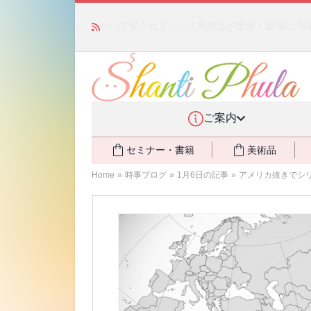
かつて愛されていた人気商品が復活！夏場に活躍す
ご案内
セミナー・書籍
美術品
Home
»
時事ブログ
»
1月6日の記事
»
アメリカ抜きでシ