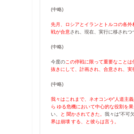
(中略)
先月、ロシアとイランとトルコの各外
戦が合意
され、現在、実行に移されつ
(中略)
今度の
この停戦に限って重要なことは
抜きにして、計画され、合意され、実
(中略)
我々はこれまで、ネオコンや“人道主
ら ゆる危機において中心的な役割を
い、
と 聞かされてきた。
我々は“不可
界は崩壊 する、と彼らは言う。