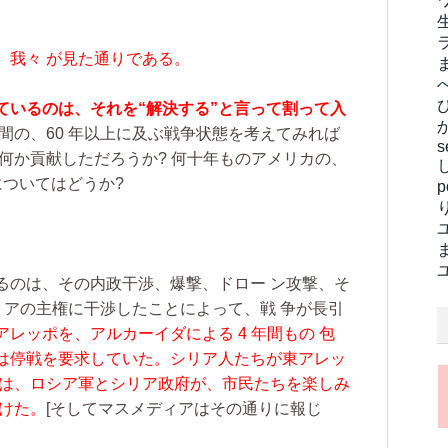
、我々 が見た通りである。
ているのは、それを“解決する”と言って割って入
間の、60 年以上に及ぶ戦争状態を考えてみれば
s
何か貢献しただろうか? 何十年ものアメリカの、
についてはどうか?
るのは、その内政干渉、爆撃、ドロー ン攻撃、そ
リアの主権に干渉したことによって、戦 争が長引
レッポを、アルカーイダによる 4 年間もの 包
は停戦を要求していた。シリア人たちが東アレッ
省は、ロシア軍とシリア政府が、市民たちを楽しみ
けた。
[そしてマスメディアはその通りに報じ