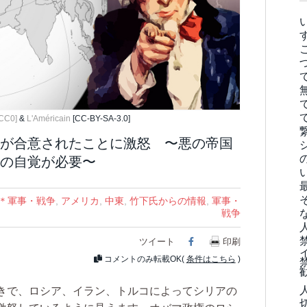
[CC0]
&
L'Américain
[CC-BY-SA-3.0]
が合意されたことに激怒 〜悪の帝国
の自覚が必要〜
＊軍事・戦争
,
アメリカ
,
中東
,
竹下氏からの情報
,
軍事・
戦争
ツイート
Facebook
印刷
コメントのみ転載OK(
条件はこちら
)
きで、ロシア、イラン、トルコによってシリアの