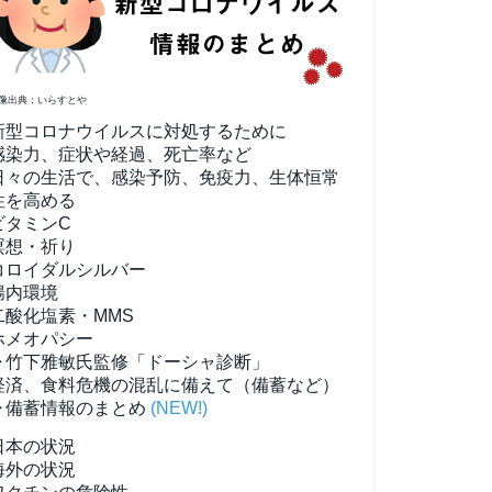
像出典：いらすとや
新型コロナウイルスに対処するために
感染力、症状や経過、死亡率など
日々の生活で、感染予防、免疫力、生体恒常
性を高める
ビタミンC
瞑想・祈り
コロイダルシルバー
腸内環境
二酸化塩素・MMS
ホメオパシー
▶竹下雅敏氏監修「ドーシャ診断」
経済、食料危機の混乱に備えて（備蓄など）
▶備蓄情報のまとめ
(NEW!)
日本の状況
海外の状況