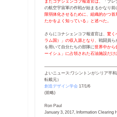
またコナシェンコフ報道官は、
「ブレ
の航空宇宙軍の作戦が始まるかなり前
限弱体化させるために、組織的かつ首
たかをよく知っている」と述べた。
さらにコナシェンコフ報道官は、
驚く
ラム国）」の収入源となり、
戦闘員ら
を用いて自分たちの部隊に
世界中から
ーイシュ」に占領された石油施設だけ
―――――――――――――――――
よいニュース:ワシントンがシリア平
転載元）
創造デザイン学会
17/1/6
(前略)
Ron Paul
January 3, 2017, Information Clearing