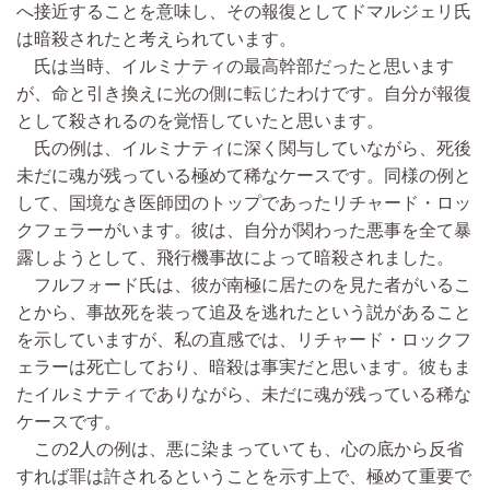
へ接近することを意味し、その報復としてドマルジェリ氏
は暗殺されたと考えられています。
氏は当時、イルミナティの最高幹部だったと思います
が、命と引き換えに光の側に転じたわけです。自分が報復
として殺されるのを覚悟していたと思います。
氏の例は、イルミナティに深く関与していながら、死後
未だに魂が残っている極めて稀なケースです。同様の例と
して、国境なき医師団のトップであったリチャード・ロッ
クフェラーがいます。彼は、自分が関わった悪事を全て暴
露しようとして、飛行機事故によって暗殺されました。
フルフォード氏は、彼が南極に居たのを見た者がいるこ
とから、事故死を装って追及を逃れたという説があること
を示していますが、私の直感では、リチャード・ロックフ
ェラーは死亡しており、暗殺は事実だと思います。彼もま
たイルミナティでありながら、未だに魂が残っている稀な
ケースです。
この2人の例は、悪に染まっていても、心の底から反省
すれば罪は許されるということを示す上で、極めて重要で