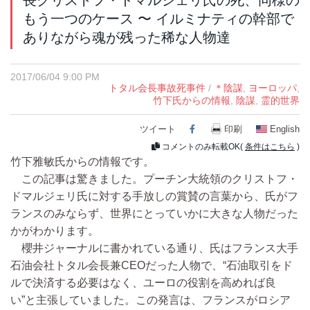
長クリストフ・ドマルジェリ氏の死、同様の
もう一つのケース 〜 イルミナティの幹部で
ありながら魂が残った稀な人物達
2017/06/04 9:00 PM
トタル会長事故死事件
/
＊陰謀
,
ヨーロッパ
,
竹下氏からの情報
,
陰謀
,
霊的世界
ツイート
Facebook
印刷
English
コメントのみ転載OK(
条件はこちら
)
竹下雅敏氏からの情報です。
この記事は驚きました。プーチン大統領のクリストフ・
ドマルジェリ氏に対する手放しの賞賛の言葉から、氏がフ
ランスのみならず、世界にとっていかに大きな人物だった
かがわかります。
櫻井ジャーナルに書かれている通り、氏はフランス大手
石油会社トタル会長兼CEOだった人物で、“石油取引をド
ルで決済する必要はなく、ユーロの役割を高めれば良
い”と主張していました。この発言は、フランスがロシア