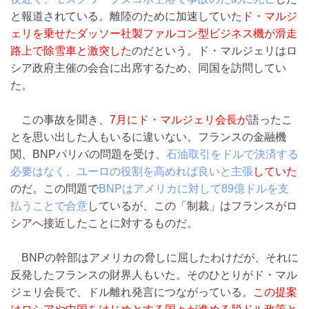
と報道されている。離陸のために加速していた
ド・マルジ
ェリを乗せたダッソー社製ファルコン型ビジネス機が滑走
路上で除雪車と激突した
のだという。ド・マルジェリはロ
シア政府主催の会合に出席するため、同国を訪問してい
た。
この事故を聞き、
7月にド・マルジェリ会長が
語ったこ
とを思い出した人もいるに違いない。フランスの金融機
関、BNPパリバの問題を受け、
石油取引をドルで決済する
必要はなく、ユーロの役割を高めれば良いと主張
していた
のだ。この問題で
BNPはアメリカに対して89億ドルを支
払うことで合意
しているが、この「制裁」はフランスがロ
シアへ接近したことに対するものだ。
BNPの幹部はアメリカの脅しに屈したわけだが、それに
反発したフランスの財界人もいた。そのひとりがド・マル
ジェリ会長で、ドル離れ発言につながっている。
この提案