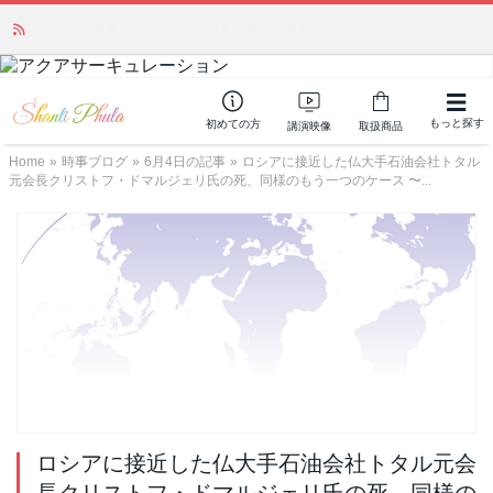
かつて愛されていた人気商品が復活！夏場に活躍するジェルクリーム「アク
アサーキュレーション」💖🏖️ 8月末までの購入でポイント還元も✨
もっと探す
初めての方
講演映像
取扱商品
Home
»
時事ブログ
»
6月4日の記事
»
ロシアに接近した仏大手石油会社トタル
元会長クリストフ・ドマルジェリ氏の死、同様のもう一つのケース 〜...
ロシアに接近した仏大手石油会社トタル元会