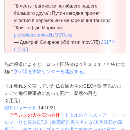
"В честь трагически погибшего нашего
большого друга": Путин сегодня примет
участие в церемонии имянаречения танкера
"Кристоф де Маржери"
pic.twitter.com/vxHzOSTUxs
— Дмитрий Смирнов (@dimsmirnov175)
2017年
6月3日
先の報道によると、ロシア国防省は今年２０１７年中に北
極に
学研調査実験センターを建設する
。
————————————————————————
ドル離れを公言していた仏石油大手のCEOが訪問先のロ
シアで飛行機事故にあって死亡、疑惑の目も
引用元）
櫻井ジャーナル
14/10/21
フランスの大手石油会社、
トタルのクリストフ・ド・マ
ルジェリ会長兼CEO（最高経営責任者）が10月20日の深
夜近く、モスクワ・ブヌコボ空港で事故のために死亡
した