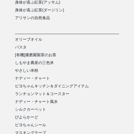
身体が喜ぶ紅茶(アッサム)
身体が喜ぶ紅茶(ダージリン)
アリサンの自然食品
オリーブオイル
パスタ
[有機]播磨園製茶のお茶
しもやま農産の三色米
やさしい米粉
ナディー・チャート
ピヨちゃんキッチン＆ダイニングアイテム
ランチョンマット＆コースター
ナディー・チャート風水
シルクカーペット
ぴよらかーど
ピヨちゃんシール
マスキングテープ