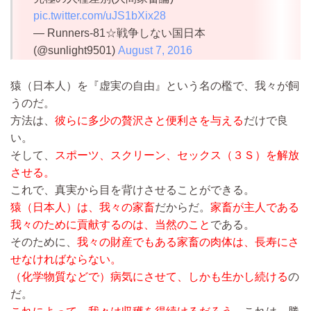
pic.twitter.com/uJS1bXix28
— Runners-81☆戦争しない国日本
(@sunlight9501)
August 7, 2016
猿（日本人）を『虚実の自由』という名の檻で、我々が飼
うのだ。
方法は、
彼らに多少の贅沢さと便利さを与える
だけで良
い。
そして、
スポーツ、スクリーン、セックス（３Ｓ）を解放
させる。
これで、真実から目を背けさせることができる。
猿（日本人）は、我々の家畜
だからだ。
家畜が主人である
我々のために貢献するのは、当然のこと
である。
そのために、
我々の財産でもある家畜の肉体は、長寿にさ
せなければならない。
（化学物質などで）病気にさせて、しかも生かし続ける
の
だ。