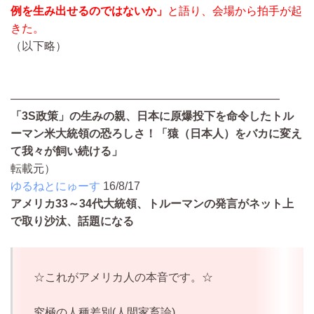
例を生み出せるのではないか」
と語り、会場から拍手が起
きた。
（以下略）
————————————————————————
「3S政策」の生みの親、日本に原爆投下を命令したトル
ーマン米大統領の恐ろしさ！「猿（日本人）をバカに変え
て我々が飼い続ける」
転載元）
ゆるねとにゅーす
16/8/17
アメリカ33～34代大統領、トルーマンの発言がネット上
で取り沙汰、話題になる
☆これがアメリカ人の本音です。☆
究極の人種差別(人間家畜論)