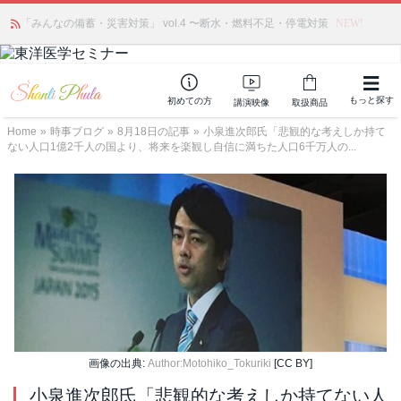
「みんなの備蓄・災害対策」 vol.4 〜断水・燃料不足・停電対策
NEW!
もっと探す
初めての方
講演映像
取扱商品
Home
»
時事ブログ
»
8月18日の記事
»
小泉進次郎氏「悲観的な考えしか持て
ない人口1億2千人の国より、将来を楽観し自信に満ちた人口6千万人の...
画像の出典:
Author:Motohiko_Tokuriki
[CC BY]
小泉進次郎氏「悲観的な考えしか持てない人