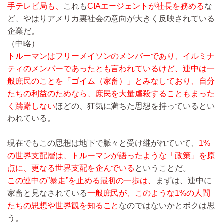
手テレビ局も、
これも
CIAエージェントが社長を務める
な
ど、やはりアメリカ裏社会の意向が大きく反映されている
企業だ。
（中略）
トルーマンは
フリーメイソン
のメンバーであり、
イルミナ
ティ
のメンバーであったとも言われているけど、連中は一
般庶民のことを「ゴイム（家畜）」とみなしており、自分
たちの利益のためなら、庶民を大量虐殺することもまった
く躊躇しない
ほどの、狂気に満ちた思想を持っているとい
われている。
現在でもこの思想は地下で脈々と受け継がれていて、
1%
の世界支配層は、トルーマンが語ったような「政策」を原
点に、更なる世界支配を企んでいる
ということだ。
この連中の”暴走”を止める最初の一歩は、
まずは、連中に
家畜と見なされている
一般庶民が、このような1%の人間
たちの思想や世界観を知ること
なのではないかとボクは思
う。