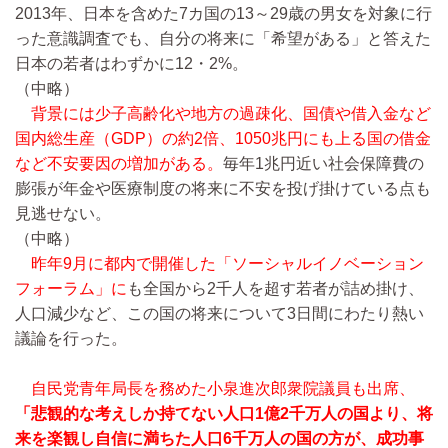
2013年、日本を含めた7カ国の13～29歳の男女を対象に行
った意識調査でも、自分の将来に「希望がある」と答えた
日本の若者はわずかに12・2%。
（中略）
背景には少子高齢化や地方の過疎化、国債や借入金など
国内総生産（GDP）の約2倍、1050兆円にも上る国の借金
など不安要因の増加がある。
毎年1兆円近い社会保障費の
膨張が年金や医療制度の将来に不安を投げ掛けている点も
見逃せない。
（中略）
昨年9月に都内で開催した「ソーシャルイノベーション
フォーラム」に
も全国から2千人を超す若者が詰め掛け、
人口減少など、この国の将来について3日間にわたり熱い
議論を行った。
自民党青年局長を務めた小泉進次郎衆院議員も出席、
「悲観的な考えしか持てない人口1億2千万人の国より、将
来を楽観し自信に満ちた人口6千万人の国の方が、成功事