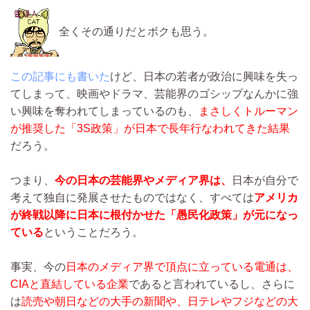
全くその通りだとボクも思う。
この記事にも書いた
けど、日本の若者が政治に興味を失っ
てしまって、映画やドラマ、芸能界のゴシップなんかに強
い興味を奪われてしまっているのも、
まさしくトルーマン
が推奨した「3S政策」が日本で長年行なわれてきた結果
だろう。
つまり、
今の日本の芸能界やメディア界は、
日本が自分で
考えて独自に発展させたものではなく、すべては
アメリカ
が終戦以降に日本に根付かせた「愚民化政策」が元になっ
ている
ということだろう。
事実、今の
日本のメディア界で頂点に立っている電通
は、
CIAと直結している企業
であると言われているし、さらに
は
読売や朝日などの大手の新聞や、日テレやフジなどの大