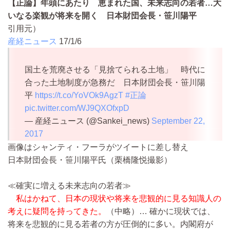
【正論】年頭にあたり 恵まれた国、未来志向の若者…大
いなる楽観が将来を開く 日本財団会長・笹川陽平
引用元）
産経ニュース
17/1/6
国土を荒廃させる「見捨てられる土地」 時代に
合った土地制度が急務だ 日本財団会長・笹川陽
平
https://t.co/YoVOk9AgzT
#正論
pic.twitter.com/WJ9QXOfxpD
— 産経ニュース (@Sankei_news)
September 22,
2017
画像はシャンティ・フーラがツイートに差し替え
日本財団会長・笹川陽平氏（栗橋隆悦撮影）
≪確実に増える未来志向の若者≫
私はかねて、日本の現状や将来を悲観的に見る知識人の
考えに疑問を持ってきた。
（中略）…
確かに現状では、
将来を悲観的に見る若者の方が圧倒的に多い。内閣府が