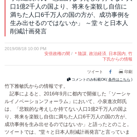
口1億2千人の国より、将来を楽観し自信に
満ちた人口6千万人の国の方が、成功事例を
生み出せるのではないか」 ～堂々と日本人
削減計画発言
2019/08/18 10:00 PM
安倍政権の闇
/
＊陰謀
,
政治経済
,
日本国内
,
竹
下氏からの情報
ツイート
Facebook
印刷
コメントのみ転載OK(
条件はこちら
)
竹下雅敏氏からの情報です。
記事によると、2016年9月に都内で開催した「ソーシャ
ルイノベーションフォーラム」において、小泉進次郎氏
は、「悲観的な考えしか持てない人口1億2千万人の国よ
り、将来を楽観し自信に満ちた人口6千万人の国の方が、
成功事例を生み出せるのではないか」と語ったとのこと。
ツイートでは、“堂々と日本人削減計画発言”と言っていま