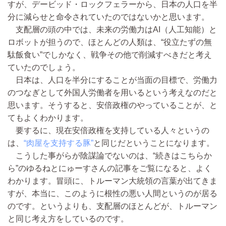
すが、デービッド・ロックフェラーから、日本の人口を半
分に減らせと命令されていたのではないかと思います。
支配層の頭の中では、未来の労働力はAI（人工知能）と
ロボットが担うので、ほとんどの人類は、“役立たずの無
駄飯食い”でしかなく、戦争その他で削減すべきだと考え
ていたのでしょう。
日本は、人口を半分にすることが当面の目標で、労働力
のつなぎとして外国人労働者を用いるという考えなのだと
思います。そうすると、安倍政権のやっていることが、と
てもよくわかります。
要するに、現在安倍政権を支持している人々というの
は、
“肉屋を支持する豚”
と同じだということになります。
こうした事がらが陰謀論でないのは、“続きはこちらか
ら”のゆるねとにゅーすさんの記事をご覧になると、よく
わかります。冒頭に、トルーマン大統領の言葉が出てきま
すが、本当に、このように根性の悪い人間というのが居る
のです。というよりも、支配層のほとんどが、トルーマン
と同じ考え方をしているのです。