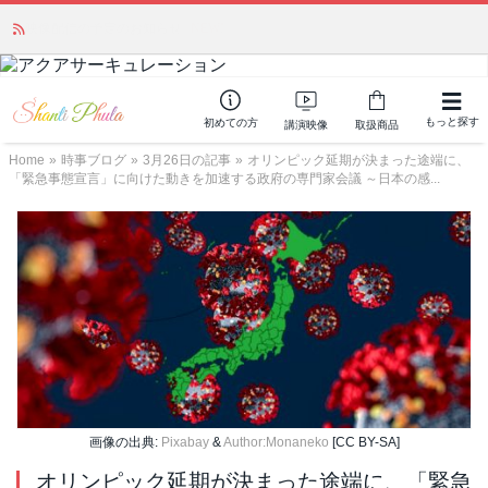
かつて愛されていた人気商品が復活！夏場に活躍するジェルクリーム「アク
アサーキュレーション」💖🏖️ 8月末までの購入でポイント還元も✨
もっと探す
初めての方
講演映像
取扱商品
Home
»
時事ブログ
»
3月26日の記事
»
オリンピック延期が決まった途端に、
「緊急事態宣言」に向けた動きを加速する政府の専門家会議 ～日本の感...
画像の出典:
Pixabay
&
Author:Monaneko
[CC BY-SA]
オリンピック延期が決まった途端に、「緊急