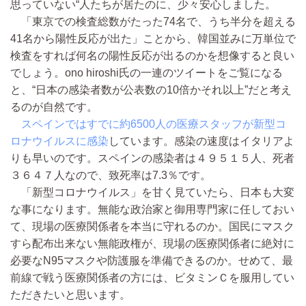
思っていない“人たちが居たのに、少々安心しました。
「東京での検査総数がたった74名で、うち半分を超える
41名から陽性反応が出た」ことから、韓国並みに万単位で
検査をすれば何名の陽性反応が出るのかを想像すると良い
でしょう。ono hiroshi氏の一連のツイートをご覧になる
と、“日本の感染者数が公表数の10倍かそれ以上”だと考え
るのが自然です。
スペインではすでに約6500人の医療スタッフが新型コ
ロナウイルスに感染
しています。感染の速度はイタリアよ
りも早いのです。スペインの感染者は４９５１５人、死者
３６４７人なので、致死率は7.3％です。
「新型コロナウイルス」を甘く見ていたら、日本も大変
な事になります。無能な政治家と御用専門家に任しておい
て、現場の医療関係者を本当に守れるのか。国民にマスク
すら配布出来ない無能政権が、現場の医療関係者に絶対に
必要なN95マスクや防護服を準備できるのか。せめて、最
前線で戦う医療関係者の方には、ビタミンＣを服用してい
ただきたいと思います。