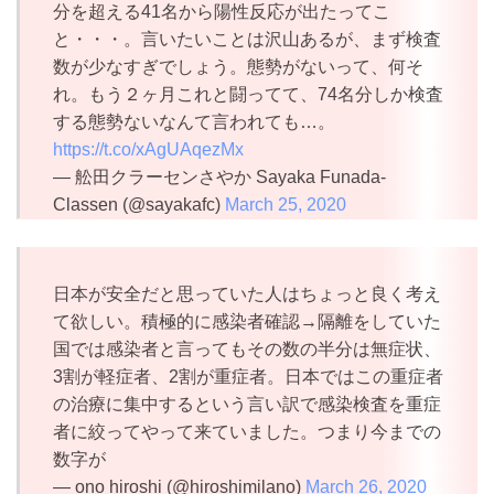
分を超える41名から陽性反応が出たってこ
と・・・。言いたいことは沢山あるが、まず検査
数が少なすぎでしょう。態勢がないって、何そ
れ。もう２ヶ月これと闘ってて、74名分しか検査
する態勢ないなんて言われても…。
https://t.co/xAgUAqezMx
— 舩田クラーセンさやか Sayaka Funada-
Classen (@sayakafc)
March 25, 2020
日本が安全だと思っていた人はちょっと良く考え
て欲しい。積極的に感染者確認→隔離をしていた
国では感染者と言ってもその数の半分は無症状、
3割が軽症者、2割が重症者。日本ではこの重症者
の治療に集中するという言い訳で感染検査を重症
者に絞ってやって来ていました。つまり今までの
数字が
— ono hiroshi (@hiroshimilano)
March 26, 2020