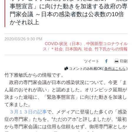
事態宣言」に向けた動きを加速する政府の専
門家会議 ～日本の感染者数は公表数の10倍
かそれ以上
2020/03/26 9:30 PM
COVID-状況（日本）
,
中国新型コロナウイル
ス
/
＊社会
,
日本国内
,
社会
,
竹下氏からの情報
ツイート
Facebook
印刷
コメントのみ転載OK(
条件はこちら
)
竹下雅敏氏からの情報です。
政府の専門家会議が日本の感染状況について、今更「ま
ん延のおそれが高い」と認めました。オリンピック延期が
決まった途端に、「緊急事態宣言」に向けた動きを加速し
て来ました。
３月１３日の記事
で、メディアに登場した多くの「感染
症の専門家」たちを、“ただのアホ”と評しましたが、“最初
から専門家会議には信用も信頼もせず、御用専門家としか