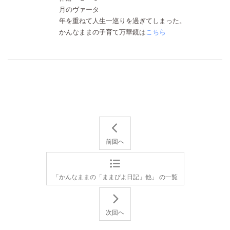
月のヴァータ
年を重ねて人生一巡りを過ぎてしまった。
かんなままの子育て万華鏡は
こちら
前回へ
「かんなままの「ままぴよ日記」他」 の一覧
次回へ