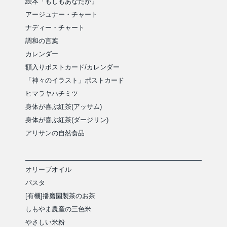
絵本「もしもあなたが」
アージュナー・チャート
ナディー・チャート
調和の言葉
カレンダー
額入りポストカード/カレンダー
「神々のイラスト」ポストカード
ヒマラヤハチミツ
身体が喜ぶ紅茶(アッサム)
身体が喜ぶ紅茶(ダージリン)
アリサンの自然食品
オリーブオイル
パスタ
[有機]播磨園製茶のお茶
しもやま農産の三色米
やさしい米粉