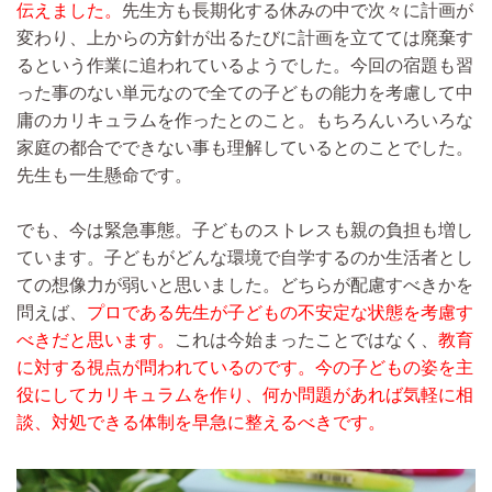
伝えました。
先生方も長期化する休みの中で次々に計画が
変わり、上からの方針が出るたびに計画を立てては廃棄す
るという作業に追われているようでした。今回の宿題も習
った事のない単元なので全ての子どもの能力を考慮して中
庸のカリキュラムを作ったとのこと。もちろんいろいろな
家庭の都合でできない事も理解しているとのことでした。
先生も一生懸命です。
でも、今は緊急事態。子どものストレスも親の負担も増し
ています。子どもがどんな環境で自学するのか生活者とし
ての想像力が弱いと思いました。どちらが配慮すべきかを
問えば、
プロである先生が子どもの不安定な状態を考慮す
べきだと思います。
これは今始まったことではなく、
教育
に対する視点が問われているのです。今の子どもの姿を主
役にしてカリキュラムを作り、何か問題があれば気軽に相
談、対処できる体制を早急に整えるべきです。