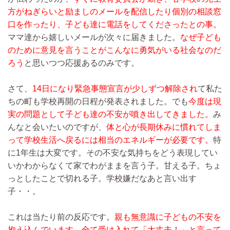
方がねぎらいと励ましのメールを配信したり個別の相談窓
口を作ったり、子ども達に電話をしてくださったとの事。
ママ達から嬉しいメールが次々に届きました。
なぜ子ども
のために意見を言うことがこんなに勇気がいる社会なのだ
ろう
と思いつつ応援あるのみです。
さて、
14日になり緊急事態宣言が少しずつ解除され
て私た
ちの町も学校再開の日程が発表されました。でも
今度は現
実の問題として子ども達の不安が噴き出してきました。
み
んなと会いたいのですが、
体と心が長期休みに慣れてしま
って学校生活へ戻るには相当のエネルギーが必要です。
特
に1年生は大変です。その不安な気持ちをどう表現してい
いかわからなくて家でわがままを言う子。甘える子。ちょ
っとしたことで切れる子。学校嫌だなあと言い出す
子・・。
これは当たり前の反応です。
親も無意識に子どもの不安を
抱え込んでいます。全て受け入れて「大丈夫！」と言って