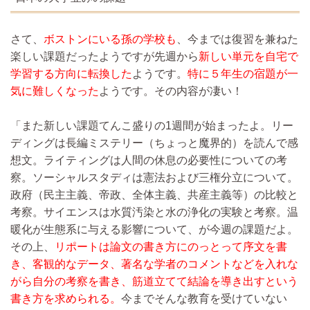
さて、
ボストンにいる孫の学校も
、今までは復習を兼ねた
楽しい課題だったようですが先週から
新しい単元を自宅で
学習する方向に転換した
ようです。
特に５年生の宿題が一
気に難しくなった
ようです。その内容が凄い！
「また新しい課題てんこ盛りの1週間が始まったよ。リー
ディングは長編ミステリー（ちょっと魔界的）を読んで感
想文。ライティングは人間の休息の必要性についての考
察。ソーシャルスタディは憲法および三権分立について。
政府（民主主義、帝政、全体主義、共産主義等）の比較と
考察。サイエンスは水質汚染と水の浄化の実験と考察。温
暖化が生態系に与える影響について、が今週の課題だよ。
その上、
リポートは論文の書き方にのっとって序文を書
き、客観的なデータ、著名な学者のコメントなどを入れな
がら自分の考察を書き、筋道立てて結論を導き出すという
書き方を求められる。
今までそんな教育を受けていない