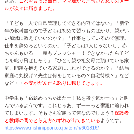
さあ、
これを貰った当日、ママ達から戸惑いと怒りのメー
ルが次々に届きました。
「子ども一人で自己管理してできる内容ではない」「新学
年の教科書なので子どもは初めて習うものばかり。親がい
い加減に教えていいのか？」「仕事をしているので無理。
仕事を辞めろというのか」「子どもは1人じゃないし、赤
ちゃんもいる」「親もプレッシャー！できなかったら子ど
もを叱り飛ばしそう」「ひとり親や祖父母に預けている家
庭、問題を抱えている家庭にこれができるのか？」「結局
家庭に丸投げ？先生は何をしているの？自宅待機？」など
など・・
不安がだんだん怒りに転じてきます。
中学生も「宿題めっちゃ出たー！私を殺す気かーっ」と叫
んでいるようです。これじゃあ、ずーーっと宿題に追われ
てしまいます。そもそも宿題って何なのでしょう？
保護者
と教師の間でとらえ方のずれが出てきている
ようです。
https://www.nishinippon.co.jp/item/n/601816/