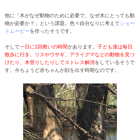
他に「木がなぜ動物のために必要で、なぜ木にとっても動
物が必要か？」という課題。色々自分なりに考えて
ショー
トムービー
を作ったそうです。
そして
一日に1回救いの時間
があります。
子ども達は毎日
散歩に行き、リスやウサギ、アライグマなどの動物を見つ
けたり、木登りしたりしてストレス解消
をしているそうで
す。今ちょうど赤ちゃんが顔を出す時期なのです。