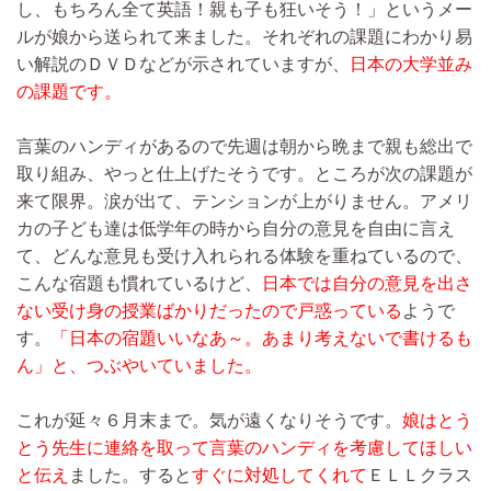
し、もちろん全て英語！親も子も狂いそう！」というメー
ルが娘から送られて来ました。それぞれの課題にわかり易
い解説のＤＶＤなどが示されていますが、
日本の大学並み
の課題です。
言葉のハンディがあるので先週は朝から晩まで親も総出で
取り組み、やっと仕上げたそうです。ところが次の課題が
来て限界。涙が出て、テンションが上がりません。アメリ
カの子ども達は低学年の時から自分の意見を自由に言え
て、どんな意見も受け入れられる体験を重ねているので、
こんな宿題も慣れているけど、
日本では自分の意見を出さ
ない受け身の授業ばかりだったので戸惑っている
ようで
す。
「日本の宿題いいなあ～。あまり考えないで書けるも
ん」と、つぶやいていました。
これが延々６月末まで。気が遠くなりそうです。
娘はとう
とう先生に連絡を取って言葉のハンディを考慮してほしい
と伝え
ました。すると
すぐに対処してくれて
ＥＬＬクラス