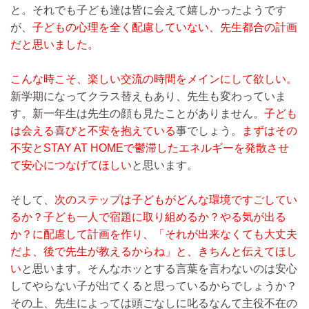
と。それでも子ども達は皆に会えて嬉しかったようです
が、
子どもの心理を全く配慮していない、先生都合の計画
だと思いました。
こんな時こそ、楽しい交流の時間をメインにして欲しい。
新学期になってクラス替えもあり、先生も変わっていま
す。新一年生は先生の顔も見たことがありません。
子ども
は会える喜びと不安を抱えている
事でしょう。
まずはその
不安とSTAY AT HOMEで鬱滞したエネルギーを発散させ
て安心につなげてほしい
と思います。
そして、
次のステップは子どもがどんな環境ですごしてい
るか？子ども一人で宿題に取り組めるか？やる気が出る
か？に配慮して計画を作り、「それが出来なくても大丈夫
だよ、後で先生が教えるからね」と、きちんと伝えてほし
い
と思います。そんなホッとする言葉を言わないのは安心
してやらない子が出てくると思っているからでしょうか？
その上、先生によっては頭ごなしに叱るなんて主役不在の