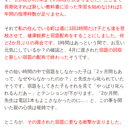
長期化すれば新しい教科書に沿った学習を始めなければ1
年間の指導時数が足りません。
それで
私の住んでいる町は週に1回1時間だけ子ども達を登
校させて、健康観察と宿題配布をすることにしました。何
と2か月ぶりの再会です。
1時間はあっという間で、お互い
元気にしているか？の確認と、4月に渡された
宿題の回収
と新しい宿題の配布で終わった
そうです。
その短い時間の中で宿題をしなかった子は「2ヶ月間もあ
って、なぜやらなかったのか？」と先生から叱られていた
そうです。宿題をしてきた子もそれを見て「やっぱり叱ら
れるんだあ～」とテンションが下がります。「2か月間、
先生は電話1本もよこさなかったのに…」と、この事を聞
いた親の心境は複雑です。
ところが、
その渡された宿題に更なる衝撃が走りました。