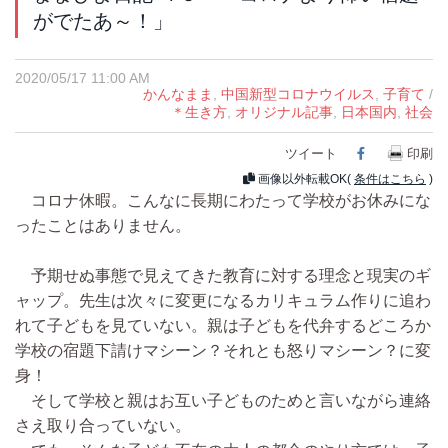
がでたあ～！」
2020/05/17 11:00 AM
かんなまま
,
中国新型コロナウイルス
,
子育て
/
＊生き方
,
オリジナル記事
,
日本国内
,
社会
ツイート
Facebook
印刷
画像以外転載OK(
条件はこちら
)
コロナ休暇。こんなに長期にわたって学校がお休みにな
ったことはありません。
予期せぬ事態で見えてきた教育に対する理念と現実のギ
ャップ。先生は次々に変更になるカリキュラム作りに追わ
れて子どもを見ていない。親は子どもを代弁するどころか
学校の宿題下請けマシーン？それとも怒りマシーン？に変
身！
そして学校と親はお互い子どものためと言いながら連絡
さえ取り合っていない。