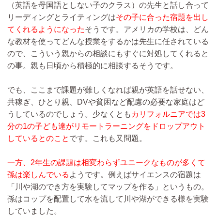
（英語を母国語としない子のクラス）の先生と話し合って
リーディングとライティングは
その子に合った宿題を出し
てくれるようになった
そうです。アメリカの学校は、どん
な教材を使ってどんな授業をするかは先生に任されている
ので、こういう親からの相談にもすぐに対処してくれると
の事。親も日頃から積極的に相談するそうです。
でも、ここまで課題が難しくなれば親が英語を話せない、
共稼ぎ、ひとり親、DVや貧困など配慮の必要な家庭はど
うしているのでしょう。少なくとも
カリフォルニアでは3
分の1の子ども達がリモートラーニングをドロップアウト
しているとのこと
です。これも又問題。
一方、2年生の課題は相変わらずユニークなものが多くて
孫は楽しんでいる
ようです。例えばサイエンスの宿題は
「川や湖のでき方を実験してマップを作る」というもの。
孫はコップを配置して水を流して川や湖ができる様を実験
していました。