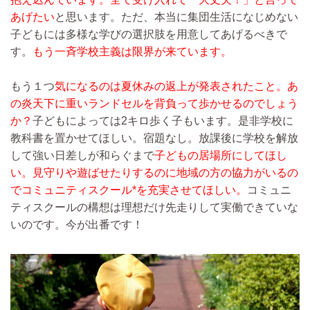
あげたい
と思います。ただ、本当に集団生活になじめない
子どもには多様な学びの選択肢を用意してあげるべきで
す。
もう一斉学校主義は限界が来ています。
もう１つ
気になるのは夏休みの返上が発表されたこと。
あ
の炎天下に重いランドセルを背負って歩かせるのでしょう
か？
子どもによっては2キロ歩く子もいます。是非学校に
教科書を置かせてほしい。宿題なし。放課後に学校を解放
して強い日差しが和らぐまで
子どもの居場所にしてほし
い。見守りや遊ばせたりするのに地域の方の協力がいるの
でコミュニティスクール*を充実させてほしい。
コミュニ
ティスクールの構想は理想だけ先走りして実働できていな
いのです。今が出番です！