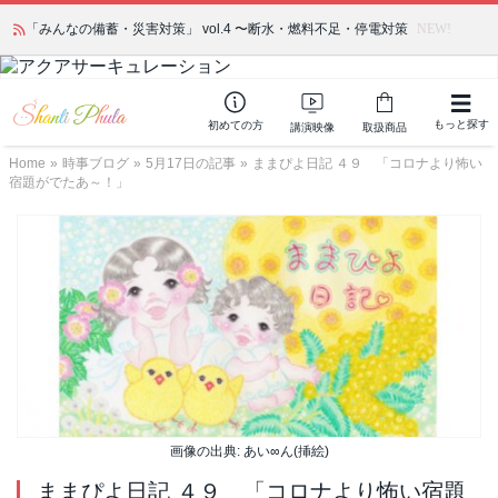
「みんなの備蓄・災害対策」 vol.4 〜断水・燃料不足・停電対策
NEW!
もっと探す
初めての方
講演映像
取扱商品
Home
»
時事ブログ
»
5月17日の記事
»
ままぴよ日記 ４９ 「コロナより怖い
宿題がでたあ～！」
画像の出典: あい∞ん(挿絵)
ままぴよ日記 ４９ 「コロナより怖い宿題