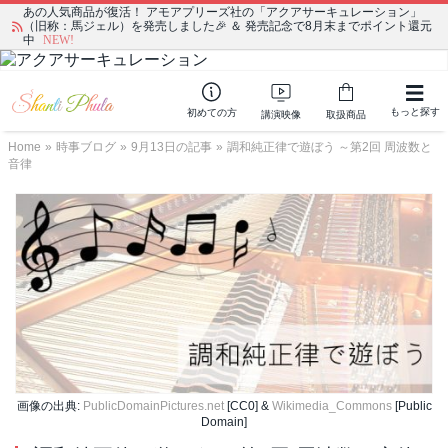
あの人気商品が復活！ アモアプリーズ社の「アクアサーキュレーション」
（旧称：馬ジェル）を発売しました🎉 ＆ 発売記念で8月末までポイント還元
中
NEW!
もっと探す
初めての方
講演映像
取扱商品
Home
»
時事ブログ
»
9月13日の記事
»
調和純正律で遊ぼう ～第2回 周波数と
音律
画像の出典:
PublicDomainPictures.net
[CC0] &
Wikimedia_Commons
[Public
Domain]