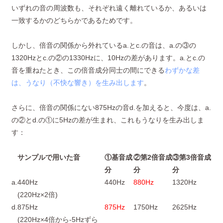
いずれの音の周波数も、それぞれ遠く離れているか、あるいは
一致するかのどちらかであるためです。
しかし、倍音の関係から外れているa.とc.の音は、a.の③の
1320Hzとc.の②の1330Hzに、10Hzの差があります。a.とc.の
音を重ねたとき、この倍音成分同士の間にできる
わずかな差
は、うなり（不快な響き）を生み出します
。
さらに、倍音の関係にない875Hzの音d.を加えると、今度は、a.
の②とd.の①に5Hzの差が生まれ、これもうなりを生み出しま
す：
サンプルで用いた音
①基音成
②第2倍音成
③第3倍音成
分
分
分
a.
440Hz
440Hz
880Hz
1320Hz
(220Hz×2倍)
d.
875Hz
875Hz
1750Hz
2625Hz
(220Hz×4倍から-5Hzずら