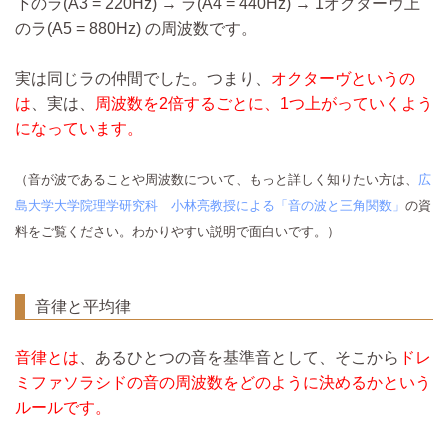
下のラ(A3 = 220Hz) → ラ(A4 = 440Hz) → 1オクターヴ上
のラ(A5 = 880Hz) の周波数です。
実は同じラの仲間でした。つまり、
オクターヴというの
は
、実は、
周波数を2倍するごとに、1つ上がっていくよう
になっています。
（音が波であることや周波数について、もっと詳しく知りたい方は、
広
島大学大学院理学研究科 小林亮教授による「音の波と三角関数」
の資
料をご覧ください。わかりやすい説明で面白いです。）
音律と平均律
音律とは
、あるひとつの音を基準音として、そこから
ドレ
ミファソラシドの音の周波数をどのように決めるかという
ルールです。