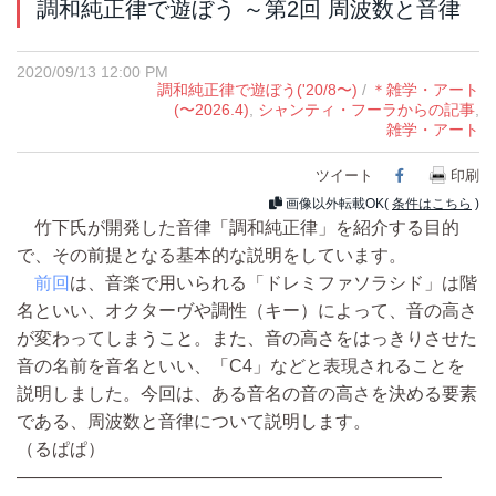
調和純正律で遊ぼう ～第2回 周波数と音律
2020/09/13 12:00 PM
調和純正律で遊ぼう('20/8〜)
/
＊雑学・アート
(〜2026.4)
,
シャンティ・フーラからの記事
,
雑学・アート
ツイート
Facebook
印刷
画像以外転載OK(
条件はこちら
)
竹下氏が開発した音律「調和純正律」を紹介する目的
で、その前提となる基本的な説明をしています。
前回
は、音楽で用いられる「ドレミファソラシド」は階
名といい、オクターヴや調性（キー）によって、音の高さ
が変わってしまうこと。また、音の高さをはっきりさせた
音の名前を音名といい、「C4」などと表現されることを
説明しました。今回は、ある音名の音の高さを決める要素
である、周波数と音律について説明します。
（るぱぱ）
————————————————————————