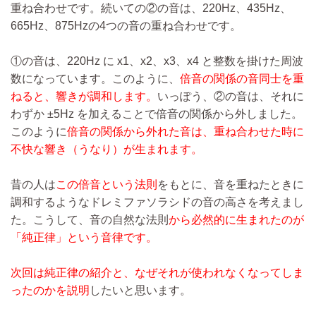
重ね合わせです。続いての②の音は、220Hz、435Hz、
665Hz、875Hzの4つの音の重ね合わせです。
①の音は、220Hz に x1、x2、x3、x4 と整数を掛けた周波
数になっています。このように、
倍音の関係の音同士を重
ねると、響きが調和します。
いっぽう、②の音は、それに
わずか ±5Hz を加えることで倍音の関係から外しました。
このように
倍音の関係から外れた音は、重ね合わせた時に
不快な響き（うなり）が生まれます。
昔の人は
この倍音という法則
をもとに、音を重ねたときに
調和するようなドレミファソラシドの音の高さを考えまし
た。こうして、音の自然な法則
から必然的に生まれたのが
「純正律」という音律です。
次回は純正律の紹介と、なぜそれが使われなくなってしま
ったのかを説明
したいと思います。