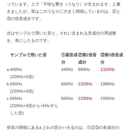
っています。上で「不快な響き（うなり）が生まれます」と書
きましたが、実はこのうなりに大きく関係しているのは、②と
③の倍音成分です。
次はサンプルで用いた音と、それに含まれる音成分の周波数
を、表にしたものです。
サンプルで用いた音
①基音成
②第2倍音
③第3倍音成
分
成分
分
a.
440Hz
440Hz
880Hz
1320Hz
(220Hz×2倍)
b.
660Hz
660Hz
1320Hz
1980Hz
(220Hz×3倍)
c.
665Hz
665Hz
1330Hz
1995Hz
(220Hz×3倍から+5Hzずら
した音)
倍音の関係にあるa.とb.の音がハモるのは、①②③の各成分の