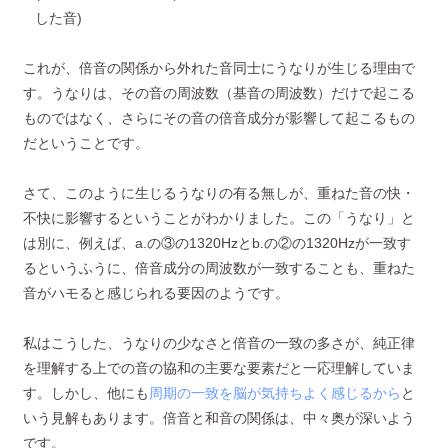
した音)
これが、倍音の関係から外れた音同士にうなりが生じる理由で
す。うなりは、その音の周波数（基音の周波数）だけで起こる
ものではなく、さらにその音の倍音成分が影響して起こるもの
だということです。
さて、このように生じるうなりの有る無しが、重ねた音の快・
不快に影響するということがわかりました。この「うなり」と
は別に、例えば、a.の③の1320Hzとb.の②の1320Hzが一致す
るというふうに、倍音成分の周波数が一致することも、重ねた
音がハモると感じられる要因のようです。
私はこうした、うなりの少なさと倍音の一致の多さが、純正律
を理解する上での音の協和の主要な要素だと一応理解していま
す。しかし、他にも
周期の一致を脳が気持ちよく感じるから
と
いう見解もあります。倍音と和音の関係は、中々奥が深いよう
です。