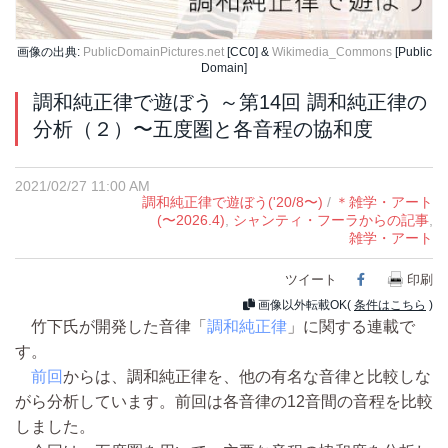
画像の出典:
PublicDomainPictures.net
[CC0] &
Wikimedia_Commons
[Public
Domain]
調和純正律で遊ぼう ～第14回 調和純正律の
分析（２）〜五度圏と各音程の協和度
2021/02/27 11:00 AM
調和純正律で遊ぼう('20/8〜)
/
＊雑学・アート
(〜2026.4)
,
シャンティ・フーラからの記事
,
雑学・アート
ツイート
Facebook
印刷
画像以外転載OK(
条件はこちら
)
竹下氏が開発した音律「
調和純正律
」に関する連載で
す。
前回
からは、調和純正律を、他の有名な音律と比較しな
がら分析しています。前回は各音律の12音間の音程を比較
しました。