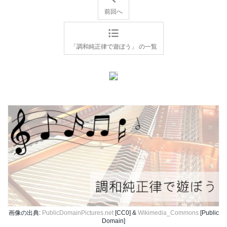
前回へ
「調和純正律で遊ぼう」 の一覧
画像の出典:
PublicDomainPictures.net
[CC0] &
Wikimedia_Commons
[Public
Domain]