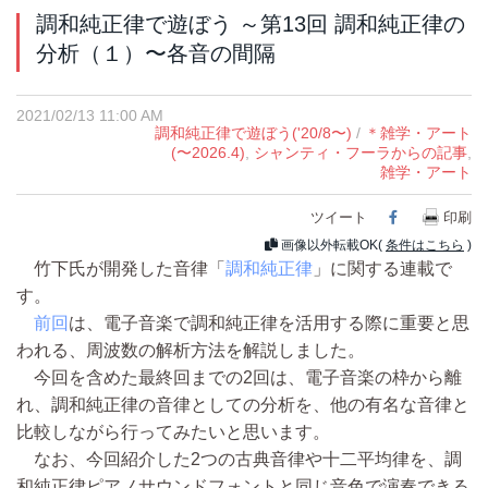
調和純正律で遊ぼう ～第13回 調和純正律の
分析（１）〜各音の間隔
2021/02/13 11:00 AM
調和純正律で遊ぼう('20/8〜)
/
＊雑学・アート
(〜2026.4)
,
シャンティ・フーラからの記事
,
雑学・アート
ツイート
Facebook
印刷
画像以外転載OK(
条件はこちら
)
竹下氏が開発した音律「
調和純正律
」に関する連載で
す。
前回
は、電子音楽で調和純正律を活用する際に重要と思
われる、周波数の解析方法を解説しました。
今回を含めた最終回までの2回は、電子音楽の枠から離
れ、調和純正律の音律としての分析を、他の有名な音律と
比較しながら行ってみたいと思います。
なお、今回紹介した2つの古典音律や十二平均律を、調
和純正律ピアノサウンドフォントと同じ音色で演奏できる