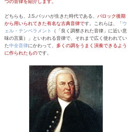
つの音律を紹介します。
どちらも、J.S.バッハが生きた時代である、
バロック後期
から用いられてきた有名な古典音律で
す。これらは、「
ウ
ェル・テンペラメント
（「良く調整された音律」に近い意
味の言葉）」といわれる音律で、それまで広く使われてい
た
中全音律
にかわって、
多くの調をうまく演奏できるよう
に作られたもの
です。