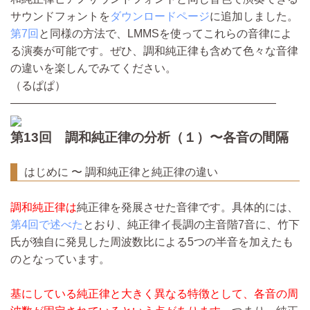
サウンドフォントを
ダウンロードページ
に追加しました。
第7回
と同様の方法で、LMMSを使ってこれらの音律によ
る演奏が可能です。ぜひ、調和純正律も含めて色々な音律
の違いを楽しんでみてください。
（るぱぱ）
————————————————————————
第13回 調和純正律の分析（１）〜各音の間隔
はじめに 〜 調和純正律と純正律の違い
調和純正律は
純正律を発展させた音律です。具体的には、
第4回で述べた
とおり、純正律イ長調の主音階7音に、竹下
氏が独自に発見した周波数比による5つの半音を加えたも
のとなっています。
基にしている純正律と大きく異なる特徴として、各音の周