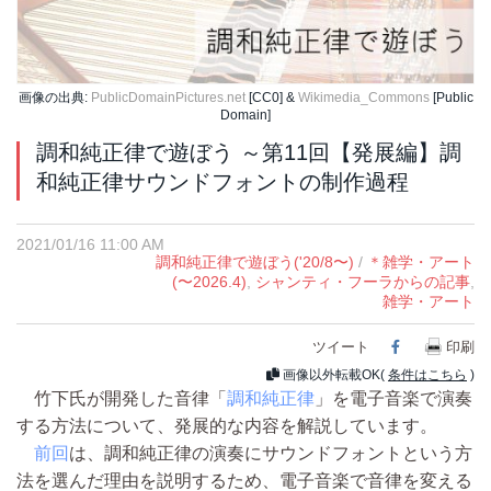
画像の出典:
PublicDomainPictures.net
[CC0] &
Wikimedia_Commons
[Public
Domain]
調和純正律で遊ぼう ～第11回【発展編】調
和純正律サウンドフォントの制作過程
2021/01/16 11:00 AM
調和純正律で遊ぼう('20/8〜)
/
＊雑学・アート
(〜2026.4)
,
シャンティ・フーラからの記事
,
雑学・アート
ツイート
Facebook
印刷
画像以外転載OK(
条件はこちら
)
竹下氏が開発した音律「
調和純正律
」を電子音楽で演奏
する方法について、発展的な内容を解説しています。
前回
は、調和純正律の演奏にサウンドフォントという方
法を選んだ理由を説明するため、電子音楽で音律を変える