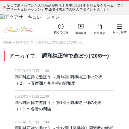
かつて愛されていた人気商品が復活！夏場に活躍するジェルクリーム「アク
アサーキュレーション」💖🏖️ 8月末までの購入でポイント還元も✨
もっと探す
初めての方
講演映像
取扱商品
Home
»
時事ブログ
»
調和純正律で遊ぼう(’20/8〜)
アーカイブ:
調和純正律で遊ぼう(’20/8〜)
2021年2月27日 11:00
調和純正律で遊ぼう ～第14回 調和純正律の分析
（２）〜五度圏と各音程の協和度
2021年2月13日 11:00
調和純正律で遊ぼう ～第13回 調和純正律の分析
（１）〜各音の間隔
2021年1月30日 11:00
調和純正律で遊ぼう ～第12回【発展編】周波数の解析