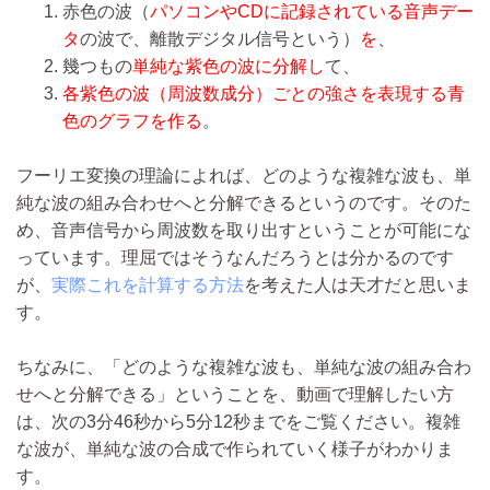
赤色の波（
パソコンやCDに記録されている音声デー
タ
の波で、離散デジタル信号という）
を
、
幾つもの
単純な紫色の波に分解し
て、
各紫色の波（周波数成分）ごとの強さを表現する青
色のグラフを作る
。
フーリエ変換の理論によれば、どのような複雑な波も、単
純な波の組み合わせへと分解できるというのです。そのた
め、音声信号から周波数を取り出すということが可能にな
っています。理屈ではそうなんだろうとは分かるのです
が、
実際これを計算する方法
を考えた人は天才だと思いま
す。
ちなみに、「どのような複雑な波も、単純な波の組み合わ
せへと分解できる」ということを、動画で理解したい方
は、次の3分46秒から5分12秒までをご覧ください。複雑
な波が、単純な波の合成で作られていく様子がわかりま
す。