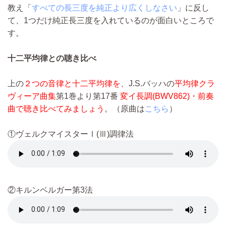
教え「
すべての長三度を純正より広くしなさい
」に反し
て、1つだけ純正長三度を入れているのが面白いところで
す。
十二平均律との聴き比べ
上の
２つの音律と十二平均律を
、J.S.バッハの
平均律クラ
ヴィーア曲集
第1巻より第17番
変イ長調(BWV862)・前奏
曲で聴き比べてみましょう
。（原曲は
こちら
）
①ヴェルクマイスターⅠ(Ⅲ)調律法
②キルンベルガー第3法