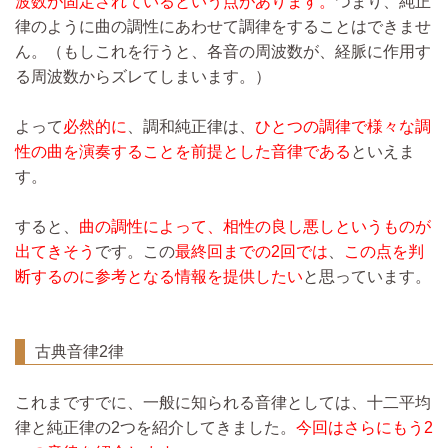
波数が固定されているという点があります。
つまり、純正
律のように曲の調性にあわせて調律をすることはできませ
ん。（もしこれを行うと、各音の周波数が、経脈に作用す
る周波数からズレてしまいます。）
よって
必然的に
、調和純正律は、
ひとつの調律で様々な調
性の曲を演奏することを前提とした音律である
といえま
す。
すると、
曲の調性によって、相性の良し悪しというものが
出てきそう
です。この
最終回までの2回では
、
この点を判
断するのに参考となる情報を提供したい
と思っています。
古典音律2律
これまですでに、一般に知られる音律としては、十二平均
律と純正律の2つを紹介してきました。
今回はさらにもう2