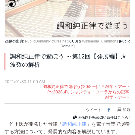
画像の出典:
PublicDomainPictures.net
[CC0] &
Wikimedia_Commons
[Public
Domain]
調和純正律で遊ぼう ～第12回【発展編】周
波数の解析
2021/01/30 11:00 AM
調和純正律で遊ぼう('20/8〜)
/
＊雑学・アート
(〜2026.4)
,
シャンティ・フーラからの記事
,
雑学・アート
ツイート
Facebook
印刷
画像以外転載OK(
条件はこちら
)
竹下氏が開発した音律「
調和純正律
」を電子音楽で演奏
する方法について、発展的な内容を解説しています。