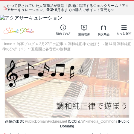
かつて愛されていた人気商品が復活！夏場に活躍するジェルクリーム「アク
アサーキュレーション」💖🏖️ 8月末までの購入でポイント還元も✨
もっと探す
初めての方
講演映像
取扱商品
Home
»
時事ブログ
»
2月27日の記事
»
調和純正律で遊ぼう ～第14回 調和純正
律の分析（２）〜五度圏と各音程の協和度
画像の出典:
PublicDomainPictures.net
[CC0] &
Wikimedia_Commons
[Public
Domain]