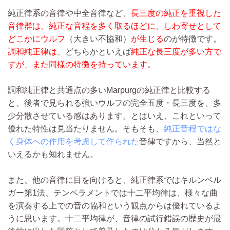
純正律系の音律や中全音律など、
長三度の純正を重視した
音律群は、純正な音程を多く取るほどに、しわ寄せとして
どこかにウルフ
（大きい不協和）
が生じる
のが特徴です。
調和純正律は
、どちらかといえば
純正な長三度が多い方で
すが、また同様の特徴を持っています。
調和純正律と共通点の多いMarpurgの純正律と比較する
と、後者で見られる強いウルフの完全五度・長三度を、多
少分散させている感はあります。とはいえ、これといって
優れた特性は見当たりません。そもそも、
純正音程ではな
く身体への作用を考慮して作られた
音律ですから、当然と
いえるかも知れません。
また、他の音律に目を向けると、純正律系ではキルンベル
ガー第1法、テンペラメントでは十二平均律は、様々な曲
を演奏する上での音の協和という観点からは優れているよ
うに思います。十二平均律が、音律の試行錯誤の歴史が最