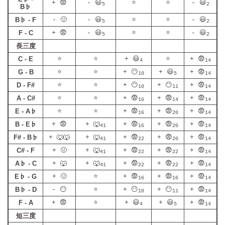
+ 😨
- 😃
⭐
⭐
- 😃
5
2
B♭
B♭ - F
- 🤢
- 😃
⭐
⭐
- 😃
5
2
F - C
+ 😨
- 😃
⭐
⭐
- 😃
5
2
長三度
C - E
⭐
⭐
+ 😃
⭐
+ 😨
4
14
G - B
⭐
⭐
+ 😶
+ 😃
+ 😨
10
5
14
D - F#
⭐
⭐
+ 😶
+ 😶
+ 😨
10
11
14
A - C#
⭐
⭐
+ 😨
+ 😨
+ 😨
16
14
14
E - A♭
⭐
⭐
+ 😨
+ 😨
+ 😨
16
20
14
B - E♭
+ 😨
+ 🐺
+ 😨
+ 😨
+ 😨
41
16
20
14
F# - B♭
+ 🐺🐺
+ 🐺
+ 😨
+ 😨
+ 😨
41
22
20
14
C# - F
+ 🤢
+ 🐺
+ 😨
+ 😨
+ 😨
41
22
22
14
A♭ - C
+ 🐺
+ 🐺
+ 😨
+ 😨
+ 😨
41
22
22
14
E♭ - G
+ 🤢
⭐
+ 😨
+ 😨
+ 😨
16
16
14
B♭ - D
- 😶
⭐
+ 😶
+ 😶
+ 😨
10
11
14
F - A
+ 😨
⭐
+ 😃
+ 😃
+ 😨
4
5
14
短三度