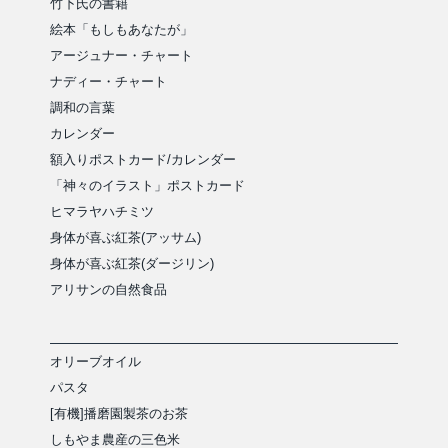
竹下氏の書籍
絵本「もしもあなたが」
アージュナー・チャート
ナディー・チャート
調和の言葉
カレンダー
額入りポストカード/カレンダー
「神々のイラスト」ポストカード
ヒマラヤハチミツ
身体が喜ぶ紅茶(アッサム)
身体が喜ぶ紅茶(ダージリン)
アリサンの自然食品
オリーブオイル
パスタ
[有機]播磨園製茶のお茶
しもやま農産の三色米