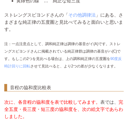
黄緑色の線 … 純正な短三度
ストレングスビヨンドさんの「
その他調律法
」にある、さ
まざまな純正律の五度圏と見比べてみると面白いと思いま
す。
注：一点注意点として、調和純正律は調律の基音がイ(A)です。ストレ
ングスビヨンドさんに掲載されている純正律群は調律の基音がハ(C)で
す。もしこの2つを見比べる場合は、上の調和純正律の五度圏を
90度反
時計回りに回転
させて見比べると、より2つの差が少なくなります。
音程の協和度比較表
次に、各音程の協和度を表で比較してみます。
表では、
完
全五度・長三度・短三度の協和度を、次の絵文字であらわ
しました。