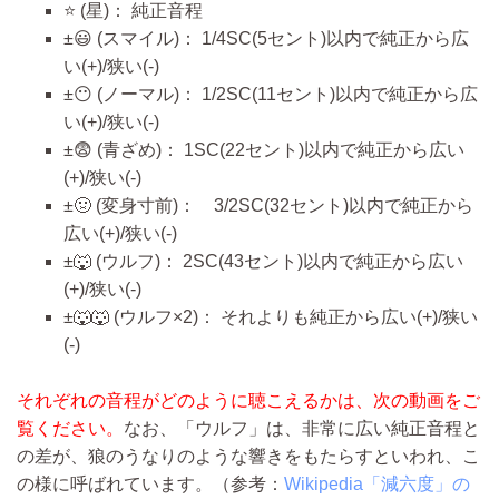
⭐ (星)： 純正音程
±😃 (スマイル)： 1/4SC(5セント)以内で純正から広
い(+)/狭い(-)
±😶 (ノーマル)： 1/2SC(11セント)以内で純正から広
い(+)/狭い(-)
±😨 (青ざめ)： 1SC(22セント)以内で純正から広い
(+)/狭い(-)
±🤢 (変身寸前)： 3/2SC(32セント)以内で純正から
広い(+)/狭い(-)
±🐺 (ウルフ)： 2SC(43セント)以内で純正から広い
(+)/狭い(-)
±🐺🐺 (ウルフ×2)： それよりも純正から広い(+)/狭い
(-)
それぞれの音程がどのように聴こえるかは、次の動画をご
覧ください。
なお、「ウルフ」は、非常に広い純正音程と
の差が、狼のうなりのような響きをもたらすといわれ、こ
の様に呼ばれています。（参考：
Wikipedia「減六度」の