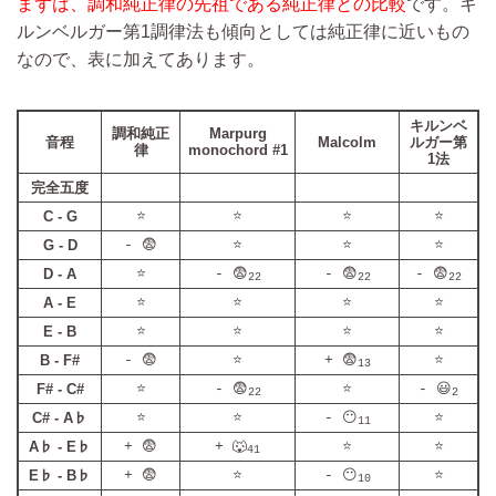
まずは、調和純正律の先祖である純正律との比較
です。キ
ルンベルガー第1調律法も傾向としては純正律に近いもの
なので、表に加えてあります。
キルンベ
調和純正
Marpurg
音程
Malcolm
ルガー第
律
monochord #1
1法
完全五度
C - G
⭐
⭐
⭐
⭐
G - D
- 😨
⭐
⭐
⭐
D - A
⭐
- 😨
- 😨
- 😨
22
22
22
A - E
⭐
⭐
⭐
⭐
E - B
⭐
⭐
⭐
⭐
B - F#
- 😨
⭐
+ 😨
⭐
13
F# - C#
⭐
- 😨
⭐
- 😃
22
2
C# - A♭
⭐
⭐
- 😶
⭐
11
A♭ - E♭
+ 😨
+ 🐺
⭐
⭐
41
E♭ - B♭
+ 😨
⭐
- 😶
⭐
10