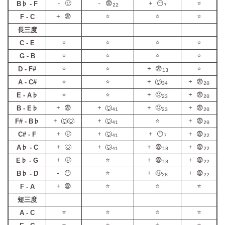
B♭ - F
- 🤢
- 😨
+ 😶
⭐
22
7
F - C
+ 😨
⭐
⭐
⭐
長三度
C - E
⭐
⭐
⭐
⭐
G - B
⭐
⭐
⭐
⭐
D - F#
⭐
⭐
+ 😨
⭐
13
A - C#
⭐
⭐
+ 🐺
+ 😨
34
20
E - A♭
⭐
⭐
+ 🤢
+ 😨
23
20
B - E♭
+ 😨
+ 🐺
+ 🤢
+ 😨
41
23
20
F# - B♭
+ 🐺🐺
+ 🐺
⭐
+ 😨
41
20
C# - F
+ 🤢
+ 🐺
+ 😶
+ 😨
41
7
22
A♭ - C
+ 🐺
+ 🐺
+ 😨
+ 😨
41
18
22
E♭ - G
+ 🤢
⭐
+ 😨
+ 😨
18
22
B♭ - D
- 😶
⭐
+ 🤢
+ 😨
28
22
F - A
+ 😨
⭐
⭐
⭐
短三度
A - C
⭐
⭐
⭐
⭐