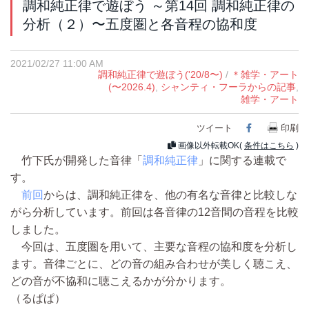
調和純正律で遊ぼう ～第14回 調和純正律の
分析（２）〜五度圏と各音程の協和度
2021/02/27 11:00 AM
調和純正律で遊ぼう('20/8〜)
/
＊雑学・アート
(〜2026.4)
,
シャンティ・フーラからの記事
,
雑学・アート
ツイート
Facebook
印刷
画像以外転載OK(
条件はこちら
)
竹下氏が開発した音律「
調和純正律
」に関する連載で
す。
前回
からは、調和純正律を、他の有名な音律と比較しな
がら分析しています。前回は各音律の12音間の音程を比較
しました。
今回は、五度圏を用いて、主要な音程の協和度を分析し
ます。音律ごとに、どの音の組み合わせが美しく聴こえ、
どの音が不協和に聴こえるかが分かります。
（るぱぱ）