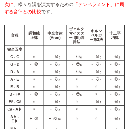
次に
、様々な調を演奏するための
「テンペラメント」に属
する音律との比較
です。
ヴェルク
キルン
調和純
中全音律
マイスタ
十二平
音程
ベルガ
正律
(Aron)
ー I(III)調
均律
ー第3法
律法
完全五度
C - G
⭐
- 😃
- 😶
- 😃
- 😃
5
6
5
2
G - D
- 😨
- 😃
- 😶
- 😃
- 😃
5
6
5
2
D - A
⭐
- 😃
- 😶
- 😃
- 😃
5
6
5
2
A - E
⭐
- 😃
⭐
- 😃
- 😃
5
5
2
E - B
⭐
- 😃
⭐
⭐
- 😃
5
2
B - F#
- 😨
- 😃
- 😶
⭐
- 😃
5
6
2
F# - C#
⭐
- 😃
⭐
- 😃
- 😃
5
2
2
C# - A♭
⭐
- 😃
⭐
⭐
- 😃
5
2
A♭ -
+ 😨
+ 🐺
⭐
⭐
- 😃
36
2
E♭
E♭ -