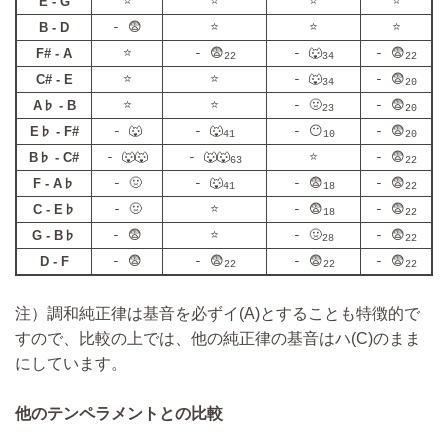
E - G
⭐
⭐
⭐
⭐
B - D
- 😨
⭐
⭐
⭐
F# - A
⭐
- 😨
- 🐺
- 😨
22
34
22
C# - E
⭐
⭐
- 🐺
- 😨
34
20
A♭ - B
⭐
⭐
- 🤢
- 😨
23
20
E♭ - F#
- 🐺
- 🐺
- 😶
- 😨
41
10
20
B♭ - C#
- 🐺🐺
- 🐺🐺
⭐
- 😨
63
22
F - A♭
- 🤢
- 🐺
- 😨
- 😨
41
18
22
C - E♭
- 🤢
⭐
- 😨
- 😨
18
22
G - B♭
- 😨
⭐
- 🤢
- 😨
28
22
D - F
- 😨
- 😨
- 😨
- 😨
22
22
22
注）調和純正律は基音を必ずイ(A)とすることも特徴的で
すので、比較の上では、他の純正律の基音はハ(C)のまま
にしています。
他のテンペラメントとの比較