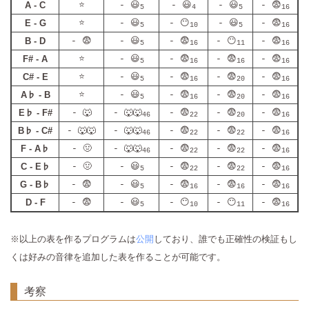
A - C
⭐
- 😃
- 😃
- 😃
- 😨
5
4
5
16
E - G
⭐
- 😃
- 😶
- 😃
- 😨
5
10
5
16
B - D
- 😨
- 😃
- 😨
- 😶
- 😨
5
16
11
16
F# - A
⭐
- 😃
- 😨
- 😨
- 😨
5
16
16
16
C# - E
⭐
- 😃
- 😨
- 😨
- 😨
5
16
20
16
A♭ - B
⭐
- 😃
- 😨
- 😨
- 😨
5
16
20
16
E♭ - F#
- 🐺
- 🐺🐺
- 😨
- 😨
- 😨
46
22
20
16
B♭ - C#
- 🐺🐺
- 🐺🐺
- 😨
- 😨
- 😨
46
22
22
16
F - A♭
- 🤢
- 🐺🐺
- 😨
- 😨
- 😨
46
22
22
16
C - E♭
- 🤢
- 😃
- 😨
- 😨
- 😨
5
22
22
16
G - B♭
- 😨
- 😃
- 😨
- 😨
- 😨
5
16
16
16
D - F
- 😨
- 😃
- 😶
- 😶
- 😨
5
10
11
16
※以上の表を作るプログラムは
公開
しており、誰でも正確性の検証もし
くは好みの音律を追加した表を作ることが可能です。
考察