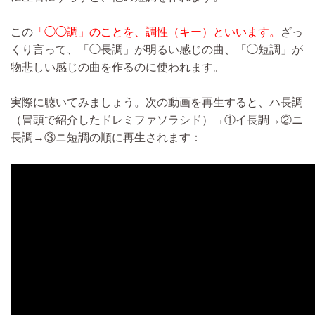
この
「◯◯調」のことを、調性（キー）といいます。
ざっ
くり言って、「◯長調」が明るい感じの曲、「◯短調」が
物悲しい感じの曲を作るのに使われます。
実際に聴いてみましょう。次の動画を再生すると、ハ長調
（冒頭で紹介したドレミファソラシド）→①イ長調→②ニ
長調→③ニ短調の順に再生されます：