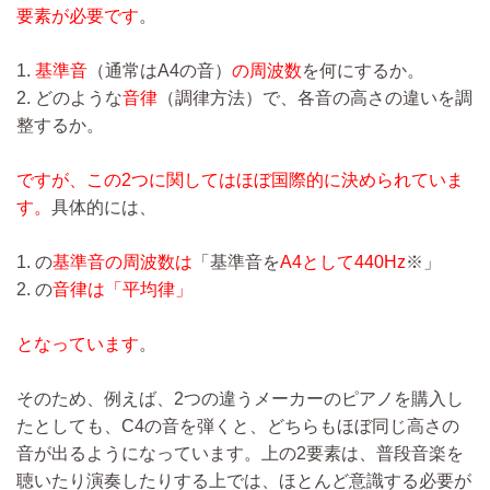
要素が必要です
。
1.
基準音
（通常はA4の音）
の周波数
を何にするか。
2. どのような
音律
（調律方法）で、各音の高さの違いを調
整するか。
ですが、この2つに関してはほぼ国際的に決められていま
す。
具体的には、
1. の
基準音の周波数は
「基準音を
A4として440Hz
※
」
2. の
音律は「平均律」
となっています
。
そのため、例えば、2つの違うメーカーのピアノを購入し
たとしても、C4の音を弾くと、どちらもほぼ同じ高さの
音が出るようになっています。上の2要素は、普段音楽を
聴いたり演奏したりする上では、ほとんど意識する必要が