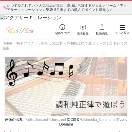
かつて愛されていた人気商品が復活！夏場に活躍するジェルクリーム「アク
アサーキュレーション」💖🏖️ 8月末までの購入でポイント還元も✨
もっと探す
初めての方
講演映像
取扱商品
Home
»
時事ブログ
»
8月30日の記事
»
調和純正律で遊ぼう ～第1回 ドレミの
秘密
画像の出典:
PublicDomainPictures.net
[CC0] &
Wikimedia_Commons
[Public
Domain]