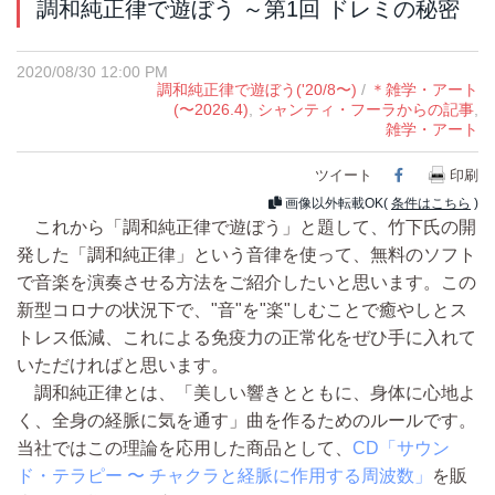
調和純正律で遊ぼう ～第1回 ドレミの秘密
2020/08/30 12:00 PM
調和純正律で遊ぼう('20/8〜)
/
＊雑学・アート
(〜2026.4)
,
シャンティ・フーラからの記事
,
雑学・アート
ツイート
Facebook
印刷
画像以外転載OK(
条件はこちら
)
これから「調和純正律で遊ぼう」と題して、竹下氏の開
発した「調和純正律」という音律を使って、無料のソフト
で音楽を演奏させる方法をご紹介したいと思います。この
新型コロナの状況下で、"音"を"楽"しむことで癒やしとス
トレス低減、これによる免疫力の正常化をぜひ手に入れて
いただければと思います。
調和純正律とは、「美しい響きとともに、身体に心地よ
く、全身の経脈に気を通す」曲を作るためのルールです。
当社ではこの理論を応用した商品として、
CD「サウン
ド・テラピー 〜 チャクラと経脈に作用する周波数」
を販