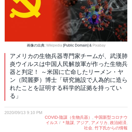
画像の出典:
Wikipedia
[Public Domain] &
Pixabay
アメリカの生物兵器専門家チームが、武漢肺
炎ウイルスは中国人民解放軍が作った生物兵
器と判定！ ～米国に亡命したリーメン・ヤ
ン（閻麗夢）博士「研究施設で人為的に造ら
れたことを証明する科学的証拠を持ってい
る」
2020/09/13 9:10 PM
COVID-陰謀（生物兵器）
,
中国新型コロナウ
イルス
/
＊陰謀
,
アジア
,
アメリカ
,
政治経済
,
社会
,
竹下氏からの情報