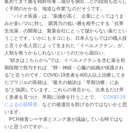
集めてきて菌を純粋培養…成分を抽出…どの段階も恐ろし
く手間のかかる、地道な作業”なのだそうです。
「バイオ医薬」は、“薬価が高く、企業にとってはうま
みが多い”のに対し、購買力の低い層を相手にする「抗寄
生虫薬」の開発は、製薬会社にとって儲からない薬だとい
うことです。いかにもタコにも、日本人ならではの職人技
と言うか名人芸によって生まれた「イベルメクチン」が、
人類を救うかもしれないというのだから面白い。
“続きはこちらから”では、イベルメクチンを含む薬を初
期段階で投与すれば、“肺・神経・心臓の組織が保護され
る”と言うのです。COVID-19患者を400人以上治療してき
たブラジルの医師は、“最大の秘訣は「早期治療」にあ
る”と強調しています。これらの発言から、出来るだけ早
く患者を見つけ、早期に治療を行うことで、
「COVID-19
による心筋障害」
などの後遺症を防げるのではないかと思
います。
PCR検査シーヤ派とスンナ派が議論している時ではな
いと思うのですが…。