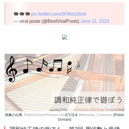
🐘 🐘 🐘
pic.twitter.com/JK9blaS6oh
— viral posts (@BestViralPosts)
June 11, 2020
画像の出典:
PublicDomainPictures.net
[CC0] &
Wikimedia_Commons
[Public
Domain]