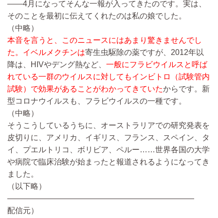
――4月になってそんな一報が入ってきたのです。実は、
そのことを最初に伝えてくれたのは私の娘でした。
（中略）
本音を言うと、このニュースにはあまり驚きませんでし
た。イベルメクチンは
寄生虫駆除の薬ですが、2012年以
降は、HIVやデング熱など、
一般にフラビウイルスと呼ば
れている一群のウイルスに対してもインビトロ（試験管内
試験）で効果があることがわかってきていた
からです。新
型コロナウイルスも、フラビウイルスの一種です。
（中略）
そうこうしているうちに、オーストラリアでの研究発表を
皮切りに、アメリカ、イギリス、フランス、スペイン、タ
イ、プエルトリコ、ボリビア、ペルー……世界各国の大学
や病院で臨床治験が始まったと報道されるようになってき
ました。
（以下略）
————————————————————————
配信元）