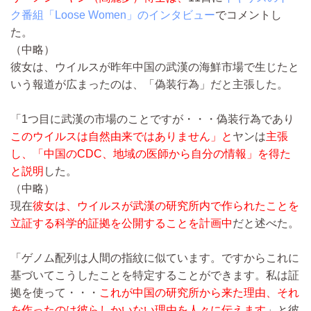
ク番組「Loose Women」のインタビュー
でコメントし
た。
（中略）
彼女は、ウイルスが昨年中国の武漢の海鮮市場で生じたと
いう報道が広まったのは、「偽装行為」だと主張した。
「1つ目に武漢の市場のことですが・・・偽装行為であり
このウイルスは自然由来ではありません」と
ヤンは
主張
し、「中国のCDC、地域の医師から自分の情報」を得た
と説明
した。
（中略）
現在
彼女は、ウイルスが武漢の研究所内で作られたことを
立証する科学的証拠を公開することを計画中
だと述べた。
「ゲノム配列は人間の指紋に似ています。ですからこれに
基づいてこうしたことを特定することができます。私は証
拠を使って・・・
これが中国の研究所から来た理由、それ
を作ったのは彼らしかいない理由を人々に伝えます
」と彼