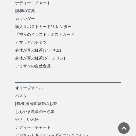
ナディー・チャート
調和の言葉
カレンダー
額入りポストカード/カレンダー
「神々のイラスト」ポストカード
ヒマラヤハチミツ
身体が喜ぶ紅茶(アッサム)
身体が喜ぶ紅茶(ダージリン)
アリサンの自然食品
オリーブオイル
パスタ
[有機]播磨園製茶のお茶
しもやま農産の三色米
やさしい米粉
ナディー・チャート
ピヨちゃんキッチン＆ダイニングアイテム