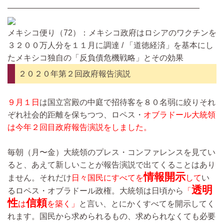
————————————————————————
メキシコ便り（72）：メキシコ政府はロシアのワクチンを
３２００万人分を１１月に調達 / 「道徳経済」を基本にし
たメキシコ独自の「反負債危機戦略」とその効果
２０２０年第２回政府報告演説
９月１日
は国立宮殿の中庭で招待客を８０名弱に絞りそれ
ぞれ社会的距離を保ちつつ、ロペス・
オブラドール大統領
は今年２回目政府報告演説をしました。
毎朝（月〜金）大統領のプレス・コンファレンスを見てい
ると、あえて新しいことが報告演説で出てくることはあり
情報開示
ません。それだけ
日々国民にすべてを
して
い
透明
るロペス・オブラドール政権。大統領は日頃から
「
性
信頼
は
を築く」
と言い、とにかくすべてを開示してく
れます。国民から求められるもの、求められなくても必要