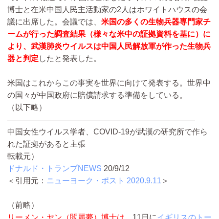
博士と在米中国人民主活動家の2人はホワイトハウスの会
議に出席した。会議では、
米国の多くの生物兵器専門家チ
ームが行った調査結果（様々な米中の証拠資料を基に）に
より、武漢肺炎ウイルスは中国人民解放軍が作った生物兵
器と判定
したと発表した。
米国はこれからこの事実を世界に向けて発表する。世界中
の国々が中国政府に賠償請求する準備をしている。
（以下略）
————————————————————————
中国女性ウイルス学者、COVID-19が武漢の研究所で作ら
れた証拠があると主張
転載元）
ドナルド・トランプNEWS
20/9/12
＜引用元：
ニューヨーク・ポスト 2020.9.11
＞
（前略）
リーメン・ヤン（閻麗夢）博士は、
11日に
イギリスのトー