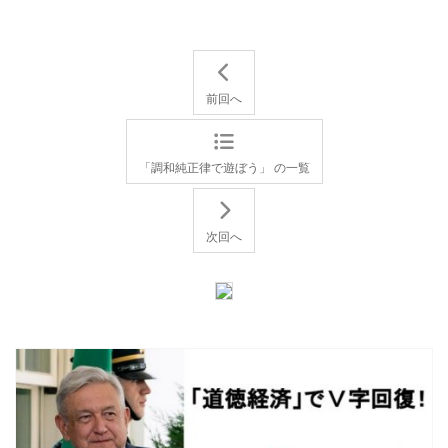
前回へ
「調和純正律で遊ぼう」 の一覧
次回へ