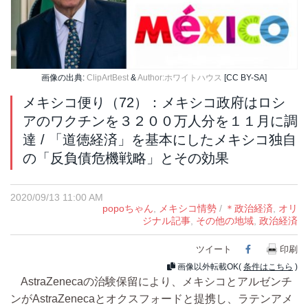
画像の出典:
ClipArtBest
&
Author:ホワイトハウス
[CC BY-SA]
メキシコ便り（72）：メキシコ政府はロシ
アのワクチンを３２００万人分を１１月に調
達 / 「道徳経済」を基本にしたメキシコ独自
の「反負債危機戦略」とその効果
2020/09/13 11:00 AM
popoちゃん
,
メキシコ情勢
/
＊政治経済
,
オリ
ジナル記事
,
その他の地域
,
政治経済
ツイート
Facebook
印刷
画像以外転載OK(
条件はこちら
)
AstraZenecaの治験保留により、メキシコとアルゼンチ
ンがAstraZenecaとオクスフォードと提携し、ラテンアメ