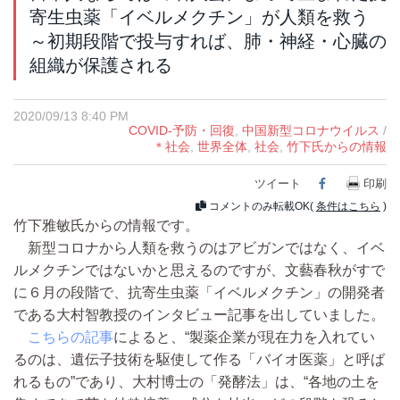
寄生虫薬「イベルメクチン」が人類を救う
～初期段階で投与すれば、肺・神経・心臓の
組織が保護される
2020/09/13 8:40 PM
COVID-予防・回復
,
中国新型コロナウイルス
/
＊社会
,
世界全体
,
社会
,
竹下氏からの情報
ツイート
Facebook
印刷
コメントのみ転載OK(
条件はこちら
)
竹下雅敏氏からの情報です。
新型コロナから人類を救うのはアビガンではなく、イベ
ルメクチンではないかと思えるのですが、文藝春秋がすで
に６月の段階で、抗寄生虫薬「イベルメクチン」の開発者
である大村智教授のインタビュー記事を出していました。
こちらの記事
によると、“製薬企業が現在力を入れてい
るのは、遺伝子技術を駆使して作る「バイオ医薬」と呼ば
れるもの”であり、大村博士の「発酵法」は、“各地の土を