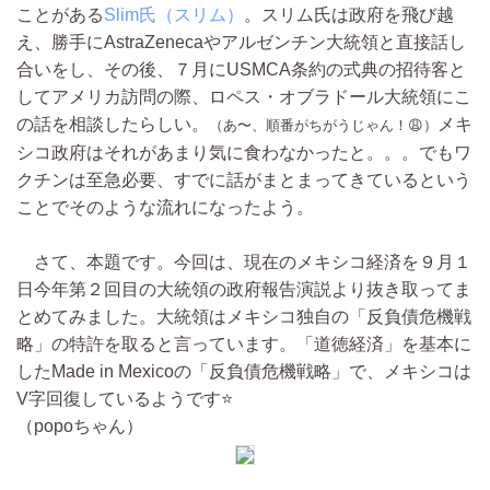
ことがある
Slim氏（スリム）
。スリム氏は政府を飛び越
え、勝手にAstraZenecaやアルゼンチン大統領と直接話し
合いをし、その後、７月にUSMCA条約の式典の招待客と
してアメリカ訪問の際、ロペス・オブラドール大統領にこ
の話を相談したらしい。
メキ
（あ〜、順番がちがうじゃん！😩）
シコ政府はそれがあまり気に食わなかったと。。。でもワ
クチンは至急必要、すでに話がまとまってきているという
ことでそのような流れになったよう。
さて、本題です。今回は、現在のメキシコ経済を９月１
日今年第２回目の大統領の政府報告演説より抜き取ってま
とめてみました。大統領はメキシコ独自の「反負債危機戦
略」の特許を取ると言っています。「道徳経済」を基本に
したMade in Mexicoの「反負債危機戦略」で、メキシコは
V字回復しているようです⭐️
（popoちゃん）