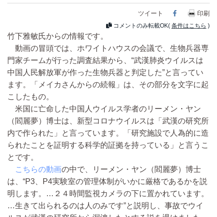
ツイート
Facebook
印刷
コメントのみ転載OK(
条件はこちら
)
竹下雅敏氏からの情報です。
動画の冒頭では、ホワイトハウスの会議で、生物兵器専
門家チームが行った調査結果から、“武漢肺炎ウイルスは
中国人民解放軍が作った生物兵器と判定した”と言ってい
ます。「メイカさんからの続報」は、その部分を文字に起
こしたもの。
米国に亡命した中国人ウイルス学者のリーメン・ヤン
（閻麗夢）博士は、新型コロナウイルスは「武漢の研究所
内で作られた」と言っています。「研究施設で人為的に造
られたことを証明する科学的証拠を持っている」と言うこ
とです。
こちらの動画
の中で、リーメン・ヤン（閻麗夢）博士
は、“P3、P4実験室の管理体制がいかに厳格であるかを説
明します。…２４時間監視カメラの下に置かれています。
…生きて出られるのは人のみです”と説明し、事故でウイ