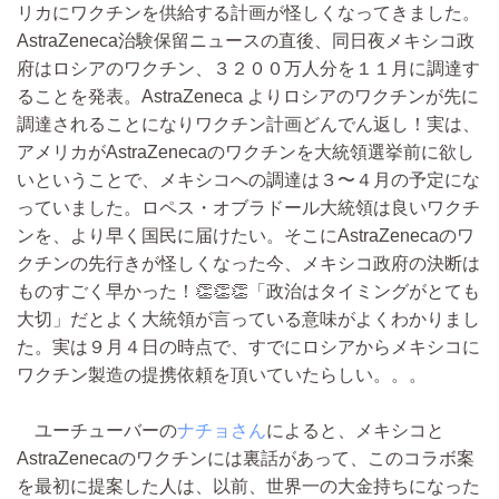
リカにワクチンを供給する計画が怪しくなってきました。
AstraZeneca治験保留ニュースの直後、同日夜メキシコ政
府はロシアのワクチン、３２００万人分を１１月に調達す
ることを発表。AstraZeneca よりロシアのワクチンが先に
調達されることになりワクチン計画どんでん返し！実は、
アメリカがAstraZenecaのワクチンを大統領選挙前に欲し
いということで、メキシコへの調達は３〜４月の予定にな
っていました。ロペス・オブラドール大統領は良いワクチ
ンを、より早く国民に届けたい。そこにAstraZenecaのワ
クチンの先行きが怪しくなった今、メキシコ政府の決断は
ものすごく早かった！👏👏👏「政治はタイミングがとても
大切」だとよく大統領が言っている意味がよくわかりまし
た。実は９月４日の時点で、すでにロシアからメキシコに
ワクチン製造の提携依頼を頂いていたらしい。。。
ユーチューバーの
ナチョさん
によると、メキシコと
AstraZenecaのワクチンには裏話があって、このコラボ案
を最初に提案した人は、以前、世界一の大金持ちになった