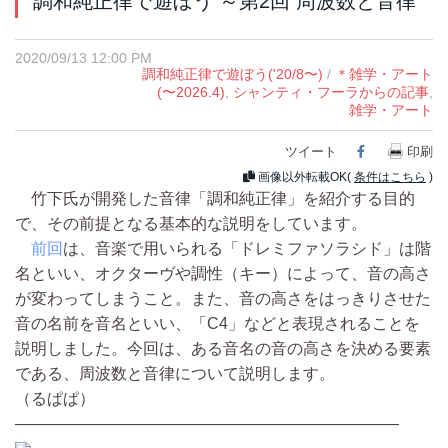
調和純正律で遊ぼう ～第2回 周波数と音律
2020/09/13 12:00 PM
調和純正律で遊ぼう('20/8〜)
/
＊雑学・アート
(〜2026.4)
,
シャンティ・フーラからの記事
,
雑学・アート
ツイート
Facebook
印刷
画像以外転載OK(
条件はこちら
)
竹下氏が開発した音律「調和純正律」を紹介する目的
で、その前提となる基本的な説明をしています。
前回
は、音楽で用いられる「ドレミファソラシド」は階
名といい、オクターヴや調性（キー）によって、音の高さ
が変わってしまうこと。また、音の高さをはっきりさせた
音の名前を音名といい、「C4」などと表現されることを
説明しました。今回は、ある音名の音の高さを決める要素
である、周波数と音律について説明します。
（るぱぱ）
————————————————————————