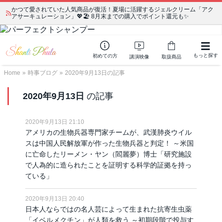
かつて愛されていた人気商品が復活！夏場に活躍するジェルクリーム「アク
アサーキュレーション」💖🏖️ 8月末までの購入でポイント還元も✨
もっと探す
初めての方
講演映像
取扱商品
Home
»
時事ブログ
»
2020年9月13日の記事
2020年9月13日
の記事
2020年9月13日 21:10
アメリカの生物兵器専門家チームが、武漢肺炎ウイル
スは中国人民解放軍が作った生物兵器と判定！ ～米国
に亡命したリーメン・ヤン（閻麗夢）博士「研究施設
で人為的に造られたことを証明する科学的証拠を持っ
ている」
2020年9月13日 20:40
日本人ならではの名人芸によって生まれた抗寄生虫薬
「イベルメクチン」が人類を救う ～初期段階で投与す