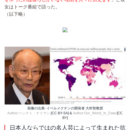
女はトーク番組で語った。
（以下略）
画像の出典: イベルメクチンの開発者 大村智教授
Author:ベンクト・ナイマン
[CC BY-SA] &
Author:Our_World_In_Data
[CC
BY]
日本人ならではの名人芸によって生まれた抗