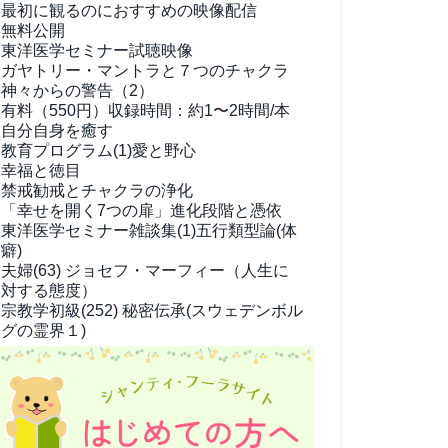
最初に観るのにおすすめの映像配信
無料公開
東洋医学セミナー試聴映像
ガヤトリー・マントラと７つのチャクラ
神々からの警告（2）
有料（550円）
収録時間：約1〜2時間/本
自分自身を癒す
教育プログラム(1)
愛と野心
幸福と徳目
禁戒勧戒とチャクラの浄化
「幸せを開く7つの扉」進化段階と憑依
東洋医学セミナー雑談集(1)
五行類型論(体
癖)
夫婦(63)
ジョセフ・マーフィー（人生に
対する態度）
宗教学
初級(252) 秘密伝承(スウェデンボル
グの霊界１)