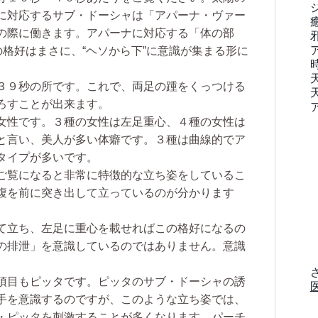
に対応するサブ・ドーシャは「アパーナ・ヴァー
の際に働きます。アパーナに対応する「体の部
の格好はまさに、“ヘソから下”に意識が集まる形に
３９秒の所です。これで、両足の踵をくっつける
ろすことが出来ます。
女性です。３種の女性は左足重心、４種の女性は
と言い、美人が多い体癖です。３種は曲線的でア
タイプが多いです。
ご覧になると非常に特徴的な立ち姿をしているこ
腹を前に突き出して立っているのが分かります
て立ち、左足に重心を載せればこの格好になるの
の排泄」を意識しているのではありません。意識
項目もピッタです。ピッタのサブ・ドーシャの誘
手を意識するのですが、このような立ち姿では、
・ピッタを刺激することが多くなります。パーチ