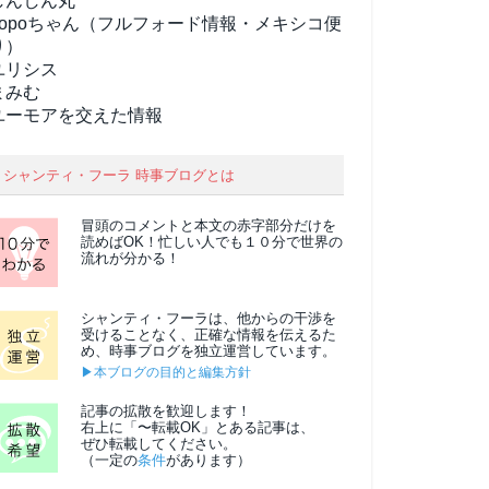
しんしん丸
popoちゃん（フルフォード情報・メキシコ便
り）
ユリシス
まみむ
ユーモアを交えた情報
シャンティ・フーラ 時事ブログとは
冒頭のコメントと本文の
赤字部分
だけを
読めばOK！忙しい人でも１０分で世界の
流れが分かる！
シャンティ・フーラは、他からの干渉を
受けることなく、正確な情報を伝えるた
め、時事ブログを独立運営しています。
▶本ブログの目的と編集方針
記事の拡散を歓迎します！
右上に「〜転載OK」とある記事は、
ぜひ転載してください。
（一定の
条件
があります）