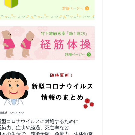
像出典：いらすとや
新型コロナウイルスに対処するために
感染力、症状や経過、死亡率など
日々の生活で、感染予防、免疫力、生体恒常