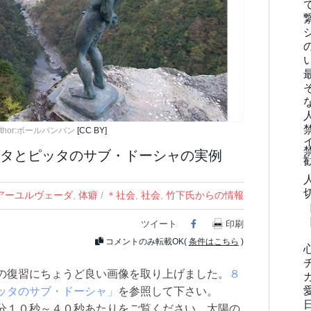
uthor:ボールバンバン
[CC BY]
タとピッタのサブ・ドーシャの実例
アーユルヴェーダ
,
体癖
/
＊社会
,
社会
,
竹下氏からの情報
ツイート
Facebook
印刷
コメントのみ転載OK(
条件はこちら
)
の復習にちょうど良い画像を取り上げました。
８
ッタのサブ・ドーシャ」
を参照して下さい。
分１０秒～４０秒あたりをご覧ください。太陽の