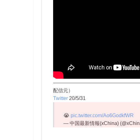
—————————————————
配信元）
Twitter
20/5/31
😭
pic.twitter.com/Ao6GodkfWR
— 中国最新情報(xChina) (@xChin