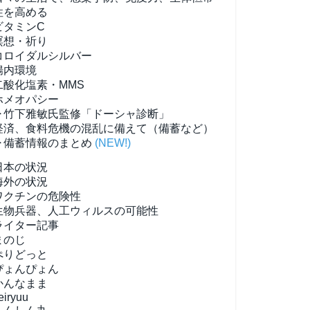
性を高める
ビタミンC
瞑想・祈り
コロイダルシルバー
腸内環境
二酸化塩素・MMS
ホメオパシー
▶竹下雅敏氏監修「ドーシャ診断」
経済、食料危機の混乱に備えて（備蓄など）
▶備蓄情報のまとめ
(NEW!)
日本の状況
海外の状況
ワクチンの危険性
生物兵器、人工ウィルスの可能性
ライター記事
まのじ
ぺりどっと
ぴょんぴょん
かんなまま
eiryuu