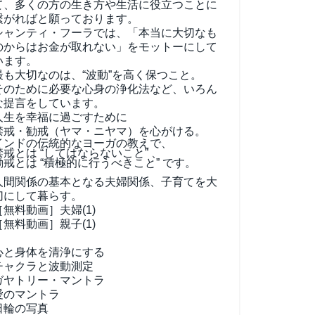
て、
多くの方の生き方や生活に役立つことに
繋がればと願っております。
シャンティ・フーラでは、「本当に大切なも
のからはお金が取れない」をモットーにして
います。
最も大切なのは、“波動”を高く保つこと。
そのために必要な心身の浄化法など、いろん
な提言をしています。
人生を幸福に過ごすために
禁戒・勧戒（ヤマ・ニヤマ）を心がける。
インドの伝統的なヨーガの教えで、
禁戒とは “してはならないこと” 、
勧戒とは “積極的に行うべきこと” です。
人間関係の基本となる夫婦関係、子育てを大
切にして暮らす。
［無料動画］夫婦(1)
［無料動画］親子(1)
心と身体を清浄にする
チャクラと波動測定
ガヤトリー・マントラ
愛のマントラ
日輪の写真