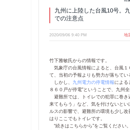
画
九州に上陸した台風10号。
での注意点
2020/09/06 9:40 PM
地
竹下雅敏氏からの情報です。
気象庁の台風情報によると、台風１０号
て、当初の予報よりも勢力が落ちてい
しかし、
九州電力の停電情報
による
８６０戸が停電”ということで、九州
避難所では、トイレでの犯罪に巻き
来てもらう」など、気を付けないとい
ルスの影響で、避難所の環境も少し改
はりここでもトイレです。
“続きはこちらから”をご覧ください