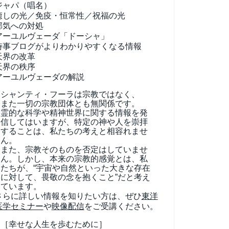
ジャパ（唱名）
癒しの光／免疫・恒常性／祝福の光
邪気への対処
アーユルヴェーダ
「ドーシャ」
時事ブログがよりわかりやすくなる情報
天界の改革
天界の秩序
アーユルヴェーダの解説
シャンティ・フーラは宗教ではなく、
また一切の宗教団体とも無関係です。
霊的な科学や精神世界に関する情報を発
信してはいますが、特定の神や人を崇拝
することは、私たちの考えと相容れませ
ん。
また、宗教そのものを否定はしていませ
ん。しかし、本来の宗教的感覚とは、私
たちが、“宇宙や自然といった大きな存在
に対して、畏敬の念を抱くこと”だと考え
ています。
さらに詳しい情報を知りたい方は、ぜひ
東洋
医学セミナー
や
映像配信
をご受講ください。
［幸せな人生を歩むために］