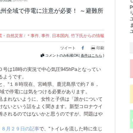
像の出典:
photo-ac
九州全域で停電に注意が必要！ ～避難所
震・自然災害
/
＊事件
,
事件
,
日本国内
,
竹下氏からの情報
ツイート
Facebook
印刷
コメントのみ転載OK(
条件はこちら
)
は18時の実況で中心気圧945hPaとなってい
るようです。
と、“１８時現在、宮崎県、鹿児島県で約７８，
全域で停電には気をつける必要があります。
込まれないように、女性と子供は「誰かについて
けないという話をよく聞きます。新型コロナウイ
善されるのではないかと思うのですが、問題はや
。
８月２９日の記事
で、“トイレを流した時に生じ