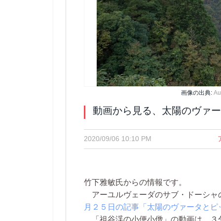
画像の出典:
A
動画から見る、太陽のヴァー
2020/09/06 10:10 PM
竹下雅敏氏からの情報です。
アーユルヴェーダのサブ・ドーシャ
月２５日の記事「太陽のヴァータとピ
「祖谷渓の小便小僧」の動画は、３