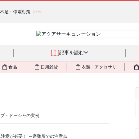
燃料不足・停電対策
NEW!
記事を読む
食品
日用雑貨
衣類・アクセサリ
サブ・ドーシャの実例
に注意が必要！ ～避難所での注意点