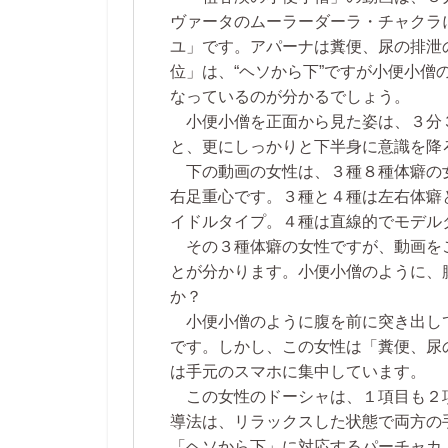
ヴァータのムーラーダーラ・チャクラ
ユ」です。アパーナは糞便、尿の排泄
位」は、“ヘソから下”ですが小便小僧
なっているのが分かるでしょう。
小便小僧を正面から見た姿は、３分
と、更にしっかりと下半身に意識を降
下の動画の女性は、３種８種体癖の
右足重心です。３種と４種は左右体癖
イドルタイプ。４種は直線的でモデル
その３種体癖の女性ですが、動画を
とが分かります。小便小僧のように、
か？
小便小僧のように腹を前に突き出し
です。しかし、この女性は「糞便、尿
は手元のスマホに集中しています。
この女性のドーシャは、１項目も２
導法は、リラックスした状態で両方の
「ヘソから下」に対応するパーチャカ