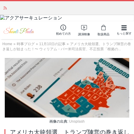
かつて愛されていた人気商品が復活！夏場に活躍するジェルクリーム「アク
アサーキュレーション」💖🏖️ 8月末までの購入でポイント還元も✨
もっと探す
初めての方
講演映像
取扱商品
Home
»
時事ブログ
»
11月10日の記事
»
アメリカ大統領選、トランプ陣営の巻
き返しが始まった！〜 ウィリアム・バー米司法長官、不正投票「根拠の...
画像の出典:
Unsplash
アメリカ大統領選、トランプ陣営の巻き返し