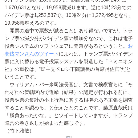
1,670,631となり、19,958票減ります。逆に10時23分での
バイデン票は1,252,537で、10時24分に1,272,495となり、
19,958票増えるのです。
開票の途中で票数が減ることはあり得ないですが、トラ
ンプ票の減少分がバイデン票の増加分なので、これは電子
投票システムのソフトウェアに問題があるということ。
お
賽銭マンさんのツイート
によれば、トランプ票がバイデン
票に入れ替わる電子投票システムを製造した「ドミニオン
社」の重役は、“民主党ペロシ下院議長の首席補佐官”だと
いうことです。
ウィリアム・バー米司法長官は、文書で検察官らに「そ
れぞれの管轄区内で選挙（結果）の認定が行われる前に、
投票や票の集計の不正行為に関する根拠のある主張を調査
することを認める」と伝えたとのことです。藤原直哉氏は
「勝負あったかな。」とツイートしていますが、トランプ
陣営の巻き返しが始まった感じです。
（竹下雅敏）