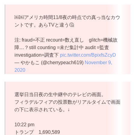
￼￼アメリカ時間11/8夜の時点での真っ当なカウ
ントです。あらTVと違う🤔
注: fraud=不正 recount=数え直し glitch=機械故
障…？still counting =未だ集計中 audit =監査
investigation=調査下
pic.twitter.com/BpixfsZcyD
— やかもこ (@cherrypeach619)
November 9,
2020
選挙日当日夜の生中継中のテレビの画面。
フィラデルフィアの投票数がリアルタイムで画面
の下に表示されている。↓
10:22 pm
トランプ 1,690,589