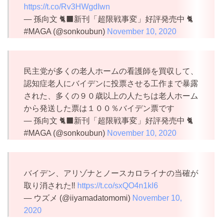
https://t.co/Rv3HWgdIwn
— 孫向文 🐈‍⬛新刊「超限戦事変」好評発売中 🐈
#MAGA (@sonkoubun)
November 10, 2020
民主党が多くの老人ホームの看護師を買収して、
認知症老人にバイデンに投票させる工作まで暴露
された、多くの９０歳以上の人たちは老人ホーム
から発送した票は１００％バイデン票です
— 孫向文 🐈‍⬛新刊「超限戦事変」好評発売中 🐈
#MAGA (@sonkoubun)
November 10, 2020
バイデン、アリゾナとノースカロライナの当確が
取り消された‼️
https://t.co/sxQO4n1kl6
— ウズメ (@iiyamadatomomi)
November 10,
2020