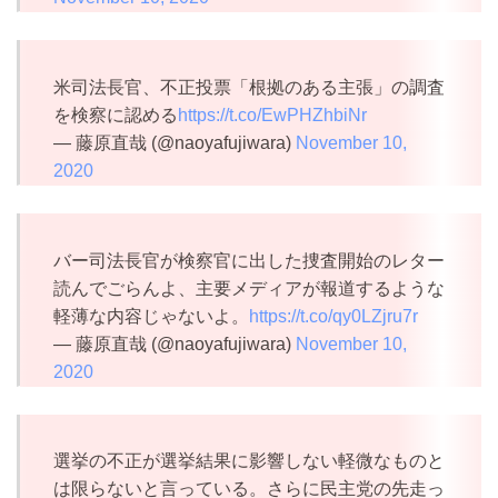
米司法長官、不正投票「根拠のある主張」の調査
を検察に認める
https://t.co/EwPHZhbiNr
— 藤原直哉 (@naoyafujiwara)
November 10,
2020
バー司法長官が検察官に出した捜査開始のレター
読んでごらんよ、主要メディアが報道するような
軽薄な内容じゃないよ。
https://t.co/qy0LZjru7r
— 藤原直哉 (@naoyafujiwara)
November 10,
2020
選挙の不正が選挙結果に影響しない軽微なものと
は限らないと言っている。さらに民主党の先走っ