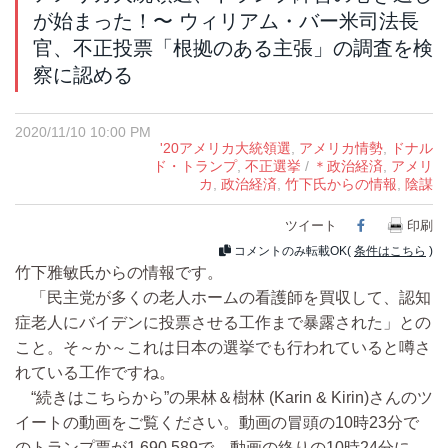
が始まった！〜 ウィリアム・バー米司法長
官、不正投票「根拠のある主張」の調査を検
察に認める
2020/11/10 10:00 PM
'20アメリカ大統領選
,
アメリカ情勢
,
ドナル
ド・トランプ
,
不正選挙
/
＊政治経済
,
アメリ
カ
,
政治経済
,
竹下氏からの情報
,
陰謀
ツイート
Facebook
印刷
コメントのみ転載OK(
条件はこちら
)
竹下雅敏氏からの情報です。
「民主党が多くの老人ホームの看護師を買収して、認知
症老人にバイデンに投票させる工作まで暴露された」との
こと。そ～か～これは日本の選挙でも行われていると噂さ
れている工作ですね。
“続きはこちらから”の果林＆樹林 (Karin & Kirin)さんのツ
イートの動画をご覧ください。動画の冒頭の10時23分で
のトランプ票が1,690,589で、動画の終りの10時24分に