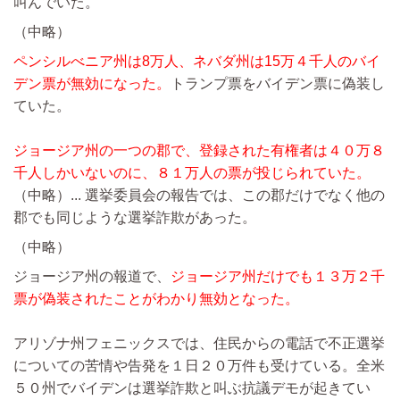
叫んでいた。
（中略）
ペンシルべニア州は8万人、ネバダ州は15万４千人のバイ
デン票が無効になった。
トランプ票をバイデン票に偽装し
ていた。
ジョージア州の一つの郡で、登録された有権者は４０万８
千人しかいないのに、８１万人の票が投じられていた。
（中略）...
選挙委員会の報告では、この郡だけでなく他の
郡でも同じような選挙詐欺があった。
（中略）
ジョージア州の報道で、
ジョージア州だけでも１３万２千
票が偽装されたことがわかり無効となった。
アリゾナ州フェニックスでは、住民からの電話で不正選挙
についての苦情や告発を１日２０万件も受けている。全米
５０州でバイデンは選挙詐欺と叫ぶ抗議デモが起きてい