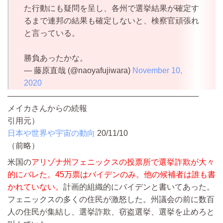
た行動にも疑問を呈し、各州で選挙結果が確定す
るまで連邦の結果も確定しないと、検察官頑張れ
と言っている。
勝負あったかな。
— 藤原直哉 (@naoyafujiwara)
November 10,
2020
————————————————————————
メイカさんからの続報
引用元）
日本や世界や宇宙の動向
20/11/10
（前略）
米国の
アリゾナ州フェニックスの投票所で選挙詐欺が大々
的にバレた。45万票はバイデンのみ。他の候補者は誰も書
かれていない。
計画的組織的にバイデンと書いてあった。
フェニックスの多くの住民が激怒した。州議会の前に数百
人の住民が集結し、選挙詐欺、窃盗選挙、選挙を止めろと