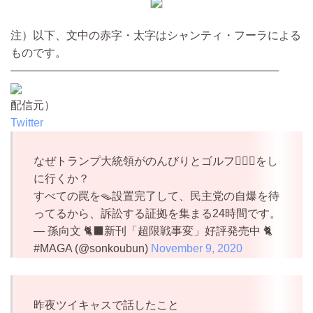
注）以下、文中の赤字・太字はシャンティ・フーラによる
ものです。
————————————————————————
配信元）
Twitter
なぜトランプ大統領がのんびりとゴルフ🏌️‍♂️⛳️をし
に行くか？
すべての罠を🪤設置完了して、民主党の自爆を待
ってるから、訴訟する証拠を集まる24時間です。
— 孫向文 🐈‍⬛新刊「超限戦事変」好評発売中 🐈
#MAGA (@sonkoubun)
November 9, 2020
昨夜ツイキャスで話したこと