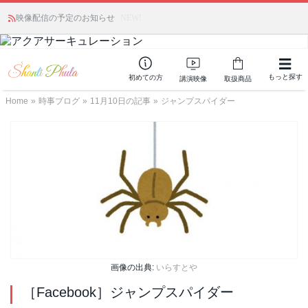
かつて愛されていた人気商品が復活！夏場に活躍するジェルクリーム「アク
映像配信の予定のお知らせ
NEW!
アサーキュレーション」💖🏖️ 8月末までの購入でポイント還元も✨
もっと探す
初めての方
講演映像
取扱商品
Home
»
時事ブログ
»
11月10日の記事
»
ジャンプスパイダー
画像の出典:
いらすとや
［Facebook］ジャンプスパイダー