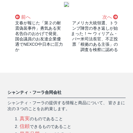
前へ
次へ
文春が報じた「第２の耐
アメリカ大統領選、トラ
震偽装事件」勇気ある実
ンプ陣営の巻き返しが始
名告白のおかげで発覚、
まった！〜 ウィリアム・
国会議員のお友達企業優
バー米司法長官、不正投
遇でNEXCO中日本に圧力
票「根拠のある主張」の
か
調査を検察に認める
シャンティ・フーラ合同会社
シャンティ・フーラの提供する情報と商品について、 皆さまに
次の３つのことをお約束します。
真実
のものであること
信頼
できるものであること