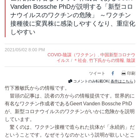
Vanden Bossche PhDが説明する「新型コロ
ナウイルスのワクチンの危険」 ～ワクチン
接種後に変異株に感染しやすくなり、重症化
しやすい
2021/05/02 8:00 PM
COVID-陰謀（ワクチン）
,
中国新型コロナウ
イルス
/
＊社会
,
竹下氏からの情報
,
陰謀
ツイート
Facebook
印刷
コメントのみ転載OK(
条件はこちら
)
竹下雅敏氏からの情報です。
冒頭の記事は、読者の方からの情報提供です。世界的に
有名なワクチン作成者であるGeert Vanden Bossche PhD
が、新型コロナウイルスのワクチンがいかに危険かを説明
しています。
驚くのは、ワクチン接種で造られた抗体が「永続的」だ
ということです。なぜそうなのかという説明が欲しいとこ