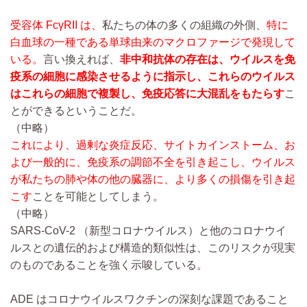
受容体 FcγRII は、
私たちの体の多くの組織の外側、
特に
白血球の一種である単球由来のマクロファージで発現して
いる。
言い換えれば、
非中和抗体の存在は、ウイルスを免
疫系の細胞に感染させるように指示し、これらのウイルス
はこれらの細胞で複製し、免疫応答に大混乱をもたらす
こ
とができるということだ。
（中略）
これにより、過剰な炎症反応、サイトカインストーム、お
よび一般的に、免疫系の調節不全を引き起こし、ウイルス
が私たちの肺や体の他の臓器に、より多くの損傷を引き起
こす
ことを可能としてしまう。
（中略）
SARS-CoV-2 （新型コロナウイルス）と他のコロナウイ
ルスとの遺伝的および構造的類似性は、このリスクが現実
のものであることを強く示唆している。
ADE はコロナウイルスワクチンの深刻な課題であること