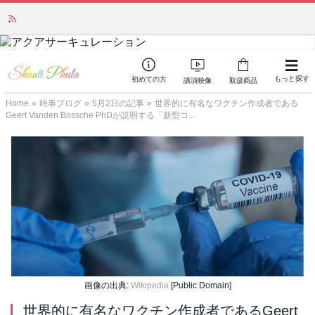
「みんなの備蓄・災害対策」 vol.4 〜断水・燃料不足・停電対策
NEW!
もっと探す
初めての方
講演映像
取扱商品
Home
»
時事ブログ
»
5月2日の記事
»
世界的に有名なワクチン作成者である
Geert Vanden Bossche PhDが説明する「新型コ...
画像の出典:
Wikipedia
[Public Domain]
世界的に有名なワクチン作成者であるGeert