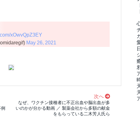
ter.com/xOwvQpZ3EY
idaregif)
May 26, 2021
次へ
なぜ、ワクチン接種者に不正出血や脳出血が多
事例
いのかが分かる動画 ／ 製薬会社から多額の献金
をもらっている二木芳人氏ら