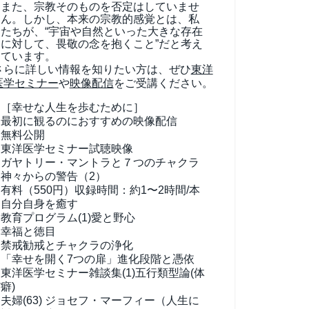
また、宗教そのものを否定はしていませ
ん。しかし、本来の宗教的感覚とは、私
たちが、“宇宙や自然といった大きな存在
に対して、畏敬の念を抱くこと”だと考え
ています。
さらに詳しい情報を知りたい方は、ぜひ
東洋
医学セミナー
や
映像配信
をご受講ください。
［幸せな人生を歩むために］
最初に観るのにおすすめの映像配信
無料公開
東洋医学セミナー試聴映像
ガヤトリー・マントラと７つのチャクラ
神々からの警告（2）
有料（550円）
収録時間：約1〜2時間/本
自分自身を癒す
教育プログラム(1)
愛と野心
幸福と徳目
禁戒勧戒とチャクラの浄化
「幸せを開く7つの扉」進化段階と憑依
東洋医学セミナー雑談集(1)
五行類型論(体
癖)
夫婦(63)
ジョセフ・マーフィー（人生に