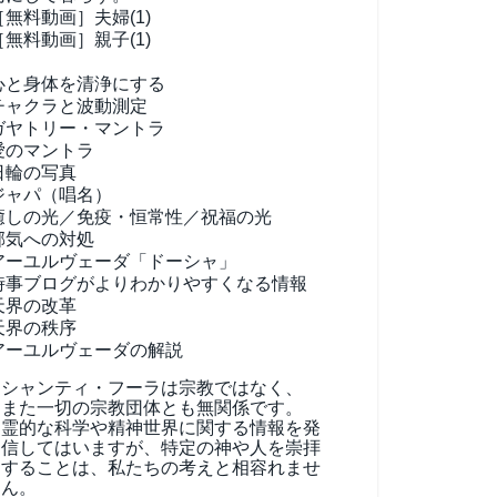
［無料動画］夫婦(1)
［無料動画］親子(1)
心と身体を清浄にする
チャクラと波動測定
ガヤトリー・マントラ
愛のマントラ
日輪の写真
ジャパ（唱名）
癒しの光／免疫・恒常性／祝福の光
邪気への対処
アーユルヴェーダ
「ドーシャ」
時事ブログがよりわかりやすくなる情報
天界の改革
天界の秩序
アーユルヴェーダの解説
シャンティ・フーラは宗教ではなく、
また一切の宗教団体とも無関係です。
霊的な科学や精神世界に関する情報を発
信してはいますが、特定の神や人を崇拝
することは、私たちの考えと相容れませ
ん。