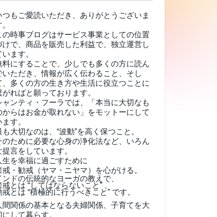
いつもご愛読いただき、ありがとうございま
す。
この時事ブログはサービス事業としての位置
づけで、商品を販売した利益で、独立運営し
ています。
無料にすることで、少しでも多くの方に読ん
でいただき、情報が広く伝わること、そし
て、
多くの方の生き方や生活に役立つことに
繋がればと願っております。
シャンティ・フーラでは、「本当に大切なも
のからはお金が取れない」をモットーにして
います。
最も大切なのは、“波動”を高く保つこと。
そのために必要な心身の浄化法など、いろん
な提言をしています。
人生を幸福に過ごすために
禁戒・勧戒（ヤマ・ニヤマ）を心がける。
インドの伝統的なヨーガの教えで、
禁戒とは “してはならないこと” 、
勧戒とは “積極的に行うべきこと” です。
人間関係の基本となる夫婦関係、子育てを大
切にして暮らす。