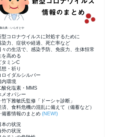
像出典：いらすとや
新型コロナウイルスに対処するために
感染力、症状や経過、死亡率など
日々の生活で、感染予防、免疫力、生体恒常
性を高める
ビタミンC
瞑想・祈り
コロイダルシルバー
腸内環境
二酸化塩素・MMS
ホメオパシー
▶竹下雅敏氏監修「ドーシャ診断」
経済、食料危機の混乱に備えて（備蓄など）
▶備蓄情報のまとめ
(NEW!)
日本の状況
海外の状況