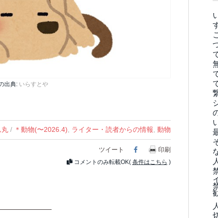
の出典:
いらすとや
ん丸
/
＊動物(〜2026.4)
,
ライター・読者からの情報
,
動物
ツイート
Facebook
印刷
コメントのみ転載OK(
条件はこちら
)
———————