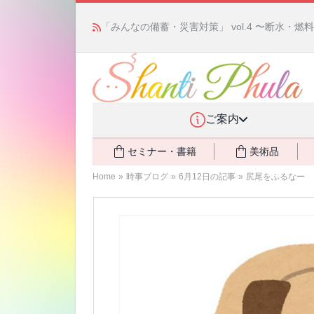
「みんなの備蓄・災害対策」 vol.4 〜断水・
ご案内
セミナー・書籍
美術品
Home
»
時事ブログ
»
6月12日の記事
»
尻尾をふるなー