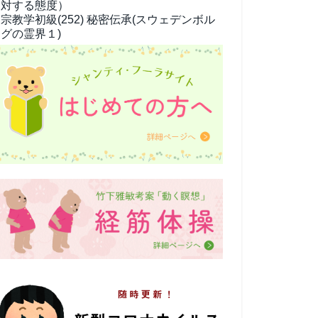
対する態度）
宗教学
初級(252) 秘密伝承(スウェデンボル
グの霊界１)