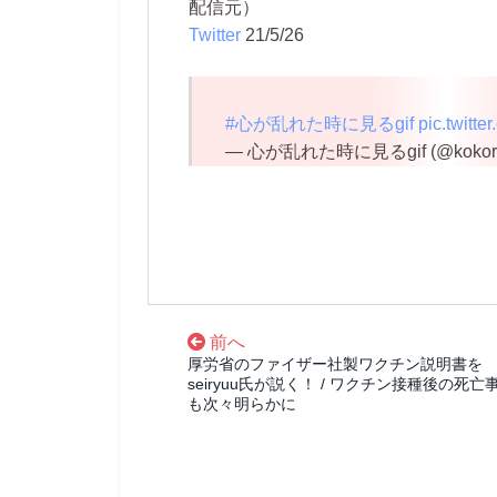
配信元）
Twitter
21/5/26
#心が乱れた時に見るgif
pic.twit
— 心が乱れた時に見るgif (@kokorom
前へ
厚労省のファイザー社製ワクチン説明書を
seiryuu氏が説く！ / ワクチン接種後の死亡
も次々明らかに