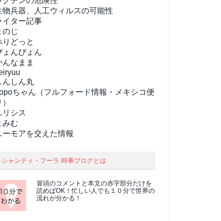
ワクチンの危険性
生物兵器、人工ウィルスの可能性
ライター記事
まのじ
ぺりどっと
ぴょんぴょん
かんなまま
eiryuu
しんしん丸
popoちゃん（フルフォード情報・メキシコ便
り）
ユリシス
まみむ
ユーモアを交えた情報
シャンティ・フーラ 時事ブログとは
冒頭のコメントと本文の
赤字部分
だけを
読めばOK！忙しい人でも１０分で世界の
流れが分かる！