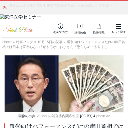
かつて愛されていた人気商品が復活！夏場に活躍するジェルクリーム「アク
アサーキュレーション」💖🏖️ 8月末までの購入でポイント還元も✨
もっと探す
初めての方
講演映像
取扱商品
Home
»
時事ブログ
»
10月15日の記事
»
選挙向けパフォーマンスだけの岸田首
相では日本は変わらない / せやろがいおじさん「懲らしめてやりまし...
画像の出典:
Author:内閣官房内閣広報室
[CC BY] &
photo-ac
選挙向けパフォーマンスだけの岸田首相では