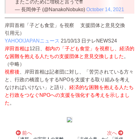
またこのために増税と言うで❗❗
— 長岡伸子 (@NanakoNobuko)
October 14, 2021
————————————————————————
岸田首相「子ども食堂」を視察 支援団体と意見交換
引用元）
YAHOO!JAPANニュース
21/10/13
日テレNEWS24
岸田首相は
12日、
都内の「子ども食堂」を視察し、経済的
な困難を抱える人たちの支援団体と意見交換しました
。
（中略）
視察後
、岸田首相は記者団に対し、「苦労されている方々
と、行政の橋渡しをするNPOを支援する取り組みを考え
なければいけない」と語り、
経済的な困難を抱える人たち
と行政をつなぐNPOへの支援を強化する考えを示しまし
た
。
前へ
次へ
「連邦」の宇宙人の支離
「古代小麦」から「近代