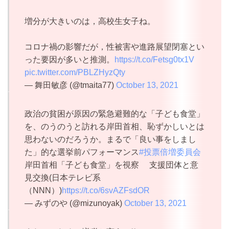
増分が大きいのは，高校生女子ね。
コロナ禍の影響だが，性被害や進路展望閉塞とい
った要因が多いと推測。
https://t.co/Fetsg0tx1V
pic.twitter.com/PBLZHyzQty
— 舞田敏彦 (@tmaita77)
October 13, 2021
政治の貧困が原因の緊急避難的な「子ども食堂」
を、のうのうと訪れる岸田首相、恥ずかしいとは
思わないのだろうか。まるで「良い事をしまし
た」的な選挙前パフォーマンス
#投票倍増委員会
岸田首相「子ども食堂」を視察 支援団体と意
見交換(日本テレビ系
（NNN）)
https://t.co/6svAZFsdOR
— みずのや (@mizunoyak)
October 13, 2021