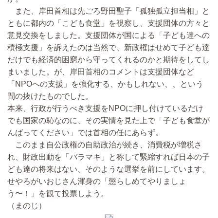
また、岸田首相は先ごろ野田聖子「孤独孤立担当相」と
ともに都内の「こども食堂」を視察し、支援団体の方々と
意見交換をしました。支援団体が国による「子ども達への
積極支援」を訴えたのは当然で、新政権はせめて子ども達
だけでも経済的困窮から守ってくれるのかと期待をしてし
まいました。が、岸田首相のコメントは支援団体など
「NPOへの支援」を強化する、かもしれない、、という
間の抜けたものでした。
本来、行政が行うべき支援をNPOに押し付けているだけ
でも国家の恥なのに、その実情を見た上で「子ども食堂が
んばってください」では首相の任にあらず。
このまま自公政権の自助政治が続き、消費税が増税さ
れ、財政出動を「バラマキ」と称して緊縮すれば日本の子
ども達の将来はない、そのような選挙を前にしています。
せやろがいおじさん渾身の「懲らしめてやりましょ
う〜！」を観て投票しよう。
（まのじ）