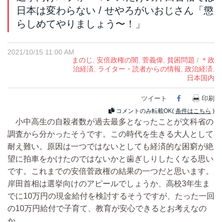
日本は変わらない / せやろがいおじさん「懲
らしめてやりましょう〜！」
2021/10/15 11:00 AM
まのじ
,
安倍政権の闇
,
菅義偉
,
貧困問題
/
＊政
治経済
,
ライター・読者からの情報
,
政治経済
,
日本国内
ツイート
Facebook
印刷
コメントのみ転載OK(
条件はこちら
)
小中高生の自殺者数が過去最多となったことが文科省の
調査から分かったそうです。この時代を生きる大人として
耐え難い。原因は一つではないとしても経済的な困窮が絶
望に拍車をかけたのではないかと歯ぎしりしたくなる思い
です。これまでの安倍菅政権の結果の一つだと思います。
岸田首相は選挙向けのアピールでしょうか、高校3年生ま
でに10万円の現金給付を検討するそうですが、たった一回
の10万円給付で子育て、教育が安心できるとお考えなの
か。