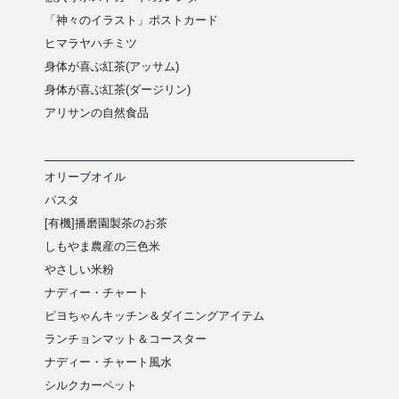
「神々のイラスト」ポストカード
ヒマラヤハチミツ
身体が喜ぶ紅茶(アッサム)
身体が喜ぶ紅茶(ダージリン)
アリサンの自然食品
オリーブオイル
パスタ
[有機]播磨園製茶のお茶
しもやま農産の三色米
やさしい米粉
ナディー・チャート
ピヨちゃんキッチン＆ダイニングアイテム
ランチョンマット＆コースター
ナディー・チャート風水
シルクカーペット