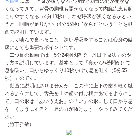
本錬堂
氏は、“呼吸が浅くなると肋骨と肋骨の間が開かな
くなってきて、背骨の胸椎も開かなくなって内臓疾患も起
こりやすくなる（4分13秒）。なぜ呼吸が浅くなるかとい
うと、咀嚼が足りない（4分55秒）”からだということを動
画で説明しています。
よく噛んで食べること、深い呼吸をすることは心身の健
康にとても重要なポイントです。
二つ目の動画では、5分24秒以降で「丹田呼吸法」のや
り方を説明しています。基本として「鼻から5秒間かけて
息を吸い、口からゆっくり10秒かけて息を吐く（5分55
秒）」のです。
動画に説明はありませんが、この時に上下の歯を軽く触
れるようにして、舌先を上の歯の付け根にあてるようにし
て、口の形は「あいうえお」の「い」の形にして口から息
を吐くようにすると、肩の力が抜けます。やってみてくだ
さい。
（竹下雅敏）