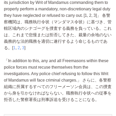
its jurisdiction by Writ of Mandamus commanding them to
properly perform a mandatory, non-discretionary legal duty
they have neglected or refused to carry out. [1, 2, 3]
各警
察機関は、職務執行令状（マンダマス令状）に基づき、管
轄区域内のシナゴーグを捜査する義務を負っている。これ
は、これまで怠慢または拒否してきた、裁量の余地のない
義務的な法的職務を適切に遂行するよう命じるものであ
る。[
1
,
2
,
3
]
In addition to this, any and all Freemasons within these
police forces must recuse themselves from the
investigations. Any police chief refusing to follow this Writ
of Mandamus will face criminal charges.
さらに、各警察
組織に所属するすべてのフリーメーソン会員は、この捜査
から身を引かなければならない。職務執行令状への従事を
拒否した警察署長は刑事訴追を受けることになる。