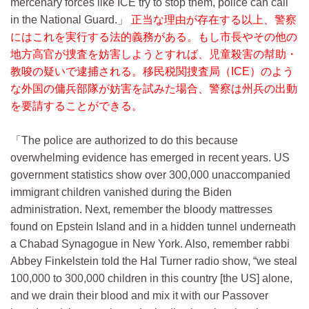
mercenary forces like ICE try to stop them, police can call
in the National Guard.
正当な理由が存在する以上、警察
にはこれを実行する法的義務がある。もし市長やその他の
地方高官が捜査を妨害しようとすれば、児童殺害の幇助・
教唆の疑いで逮捕される。移民税関捜査局（ICE）のよう
な外国の傭兵部隊が妨害を試みた場合、警察は州兵の出動
を要請することができる。
The police are authorized to do this because
overwhelming evidence has emerged in recent years. US
government statistics show over 300,000 unaccompanied
immigrant children vanished during the Biden
administration. Next, remember the bloody mattresses
found on Epstein Island and in a hidden tunnel underneath
a Chabad Synagogue in New York. Also, remember rabbi
Abbey Finkelstein told the Hal Turner radio show, “we steal
100,000 to 300,000 children in this country [the US] alone,
and we drain their blood and mix it with our Passover