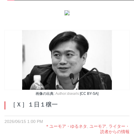
画像の出典:
Author:dsearls
[CC BY-SA]
［Ｘ］１日１穣一
2026/06/15 1:00 PM
＊ユーモア・ゆるネタ
,
ユーモア
,
ライター・
読者からの情報