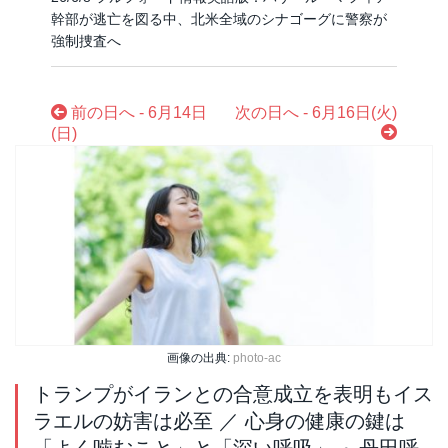
幹部が逃亡を図る中、北米全域のシナゴーグに警察が
強制捜査へ
前の日へ - 6月14日
次の日へ - 6月16日(火)
(日)
画像の出典:
photo-ac
トランプがイランとの合意成立を表明もイス
ラエルの妨害は必至 ／ 心身の健康の鍵は