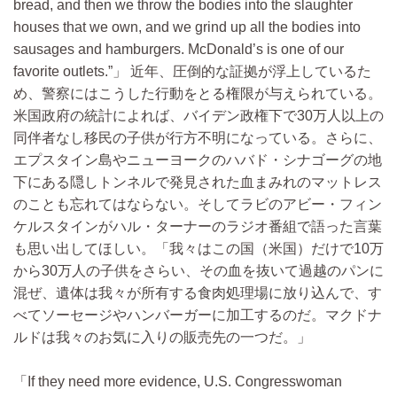
bread, and then we throw the bodies into the slaughter
houses that we own, and we grind up all the bodies into
sausages and hamburgers. McDonald’s is one of our
favorite outlets.”
近年、圧倒的な証拠が浮上しているた
め、警察にはこうした行動をとる権限が与えられている。
米国政府の統計によれば、バイデン政権下で30万人以上の
同伴者なし移民の子供が行方不明になっている。さらに、
エプスタイン島やニューヨークのハバド・シナゴーグの地
下にある隠しトンネルで発見された血まみれのマットレス
のことも忘れてはならない。そしてラビのアビー・フィン
ケルスタインがハル・ターナーのラジオ番組で語った言葉
も思い出してほしい。「我々はこの国（米国）だけで10万
から30万人の子供をさらい、その血を抜いて過越のパンに
混ぜ、遺体は我々が所有する食肉処理場に放り込んで、す
べてソーセージやハンバーガーに加工するのだ。マクドナ
ルドは我々のお気に入りの販売先の一つだ。」
If they need more evidence, U.S. Congresswoman