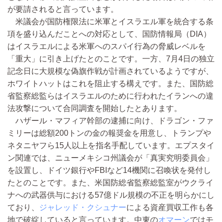
が要請されると言っています。
米議会が国防権限法に米軍とイスラエル軍を統合する条
項を盛り込んだことへの対応として、国防情報局（DIA）
はイスラエルによる米軍へのスパイ行為の脅威レベルを
「重大」に引き上げたとのことです。一方、7月4日の独立
記念日に大規模な偽旗作戦が計画されているようですが、
ホワイトハットはこれを阻止する構えです。また、国防総
省監察総監らはイスラエルのために行われたイランへの違
法攻撃について合同調査を開始したとあります。
ハザール・マフィア幹部の逮捕に向け、ドラゴン・ファ
ミリーは総額200トンの金の報奨金を用意し、トランプや
ネタニヤフら15人以上を指名手配しています。エプスタイ
ン関連では、ニューメキシコ州議会が「真実究明委員会」
を設置し、ドイツ銀行やFBIなど14機関に召喚状を発付し
たとのことです。また、米国防総省監察総監室がウクライ
ナへの武器供与における57億ドル規模の不正を明らかにし
ており、
ジャレッド・クシュナー
による資産買収工作も各
地で破綻していると言っています。中東の
オマーン
ではモ