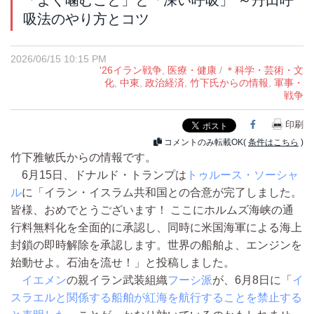
「よく噛むこと」と「深い呼吸」 ～丹田呼
吸法のやり方とコツ
2026/06/15 10:15 PM
'26イラン戦争
,
医療・健康
/
＊科学・芸術・文
化
,
中東
,
政治経済
,
竹下氏からの情報
,
軍事・
戦争
Facebook
印刷
コメントのみ転載OK(
条件はこちら
)
竹下雅敏氏からの情報です。
6月15日、ドナルド・トランプは
トゥルース・ソーシャ
ル
に「イラン・イスラム共和国との合意が完了しました。
皆様、おめでとうございます！ ここにホルムズ海峡の通
行料無料化を全面的に承認し、同時に米国海軍による海上
封鎖の即時解除を承認します。世界の船舶よ、エンジンを
始動せよ。石油を流せ！」と投稿しました。
イエメン
の親イラン武装組織
フーシ派
が、6月8日に「
イ
スラエルと関係する船舶が紅海を航行することを禁止する