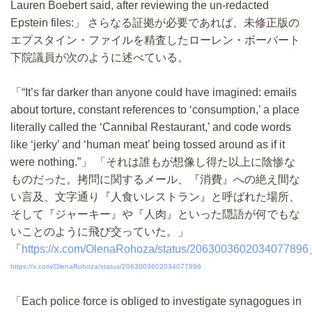
Lauren Boebert said, after reviewing the un-redacted
Epstein files:
さらなる証拠が必要であれば、未修正版の
エプスタイン・ファイルを精査したローレン・ボーバート
下院議員が次のように述べている。
“It’s far darker than anyone could have imagined: emails
about torture, constant references to ‘consumption,’ a place
literally called the ‘Cannibal Restaurant,’ and code words
like ‘jerky’ and ‘human meat’ being tossed around as if it
were nothing.”
「それは誰もが想像し得た以上に陰惨な
ものだった。拷問に関するメール、『消費』への絶え間な
い言及、文字通り『人食いレストラン』と呼ばれた場所、
そして『ジャーキー』や『人肉』といった隠語が何でもな
いことのように飛び交っていた。」
https://x.com/OlenaRohoza/status/2063003602034077896
https://x.com/OlenaRohoza/status/2063003602034077896
Each police force is obliged to investigate synagogues in