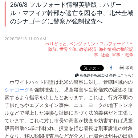
26/6/8 フルフォード情報英語版：ハザー
ル・マフィア幹部が逃亡を図る中、北米全域
のシナゴーグに警察が強制捜査へ
2026/06/15 11:00 AM
ぺりどっと
,
ベンジャミン・フルフォード
/
＊
陰謀
,
世界全体
,
政治経済
,
海外情報の翻訳記
事
,
社会
,
軍事・戦争
Facebook
印刷
画像以外転載OK(
条件はこちら
)
ホワイトハット同盟は北米の警察に対し、管轄区域内の
シナゴーグ
を強制捜査し、児童殺害や生贄儀式の証拠を捜
索するよう指示を出したとあります。これは、行方不明の
子供たちやエプスタイン事件、ニューヨークの地下トンネ
ルなどで浮上した凄惨な証拠に基づく法的義務だと主張し
ています。これに対し市長や高官が捜査を妨害すれば児童
殺害幇助の罪に問われ、捜査を拒む署長は刑事訴追の対象
となり、移民税関捜査局などが介入した場合は州兵の出動