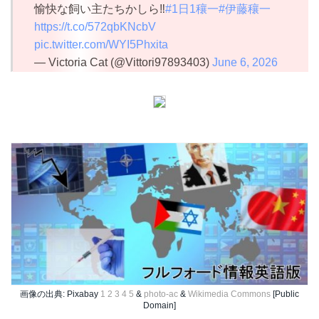
愉快な飼い主たちかしら‼️
#1日1穰一
#伊藤穰一
https://t.co/572qbKNcbV
pic.twitter.com/WYI5Phxita
— Victoria Cat (@Vittori97893403)
June 6, 2026
画像の出典: Pixabay
1
2
3
4
5
&
photo-ac
&
Wikimedia Commons
[Public
Domain]