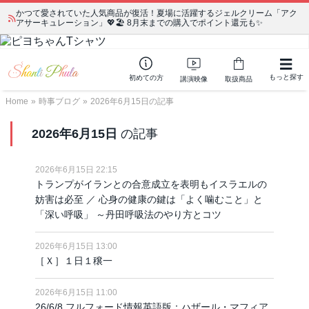
かつて愛されていた人気商品が復活！夏場に活躍するジェルクリーム「アク
アサーキュレーション」💖🏖️ 8月末までの購入でポイント還元も✨
もっと探す
初めての方
講演映像
取扱商品
Home
»
時事ブログ
»
2026年6月15日の記事
2026年6月15日
の記事
2026年6月15日 22:15
トランプがイランとの合意成立を表明もイスラエルの
妨害は必至 ／ 心身の健康の鍵は「よく噛むこと」と
「深い呼吸」 ～丹田呼吸法のやり方とコツ
2026年6月15日 13:00
［Ｘ］１日１穣一
2026年6月15日 11:00
26/6/8 フルフォード情報英語版：ハザール・マフィア