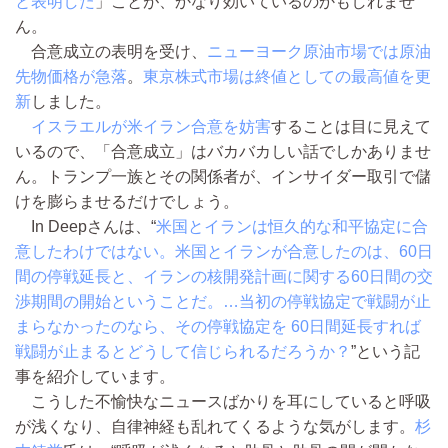
と表明した
」ことが、かなり効いているのかもしれませ
ん。
合意成立の表明を受け、
ニューヨーク原油市場では原油
先物価格が急落
。
東京株式市場は終値としての最高値を更
新
しました。
イスラエルが米イラン合意を妨害
することは目に見えて
いるので、「合意成立」はバカバカしい話でしかありませ
ん。トランプ一族とその関係者が、インサイダー取引で儲
けを膨らませるだけでしょう。
In Deepさんは、“
米国とイランは恒久的な和平協定に合
意したわけではない。米国とイランが合意したのは、60日
間の停戦延長と、イランの核開発計画に関する60日間の交
渉期間の開始ということだ。…当初の停戦協定で戦闘が止
まらなかったのなら、その停戦協定を 60日間延長すれば
戦闘が止まるとどうして信じられるだろうか？
”という記
事を紹介しています。
こうした不愉快なニュースばかりを耳にしていると呼吸
が浅くなり、自律神経も乱れてくるような気がします。
杉