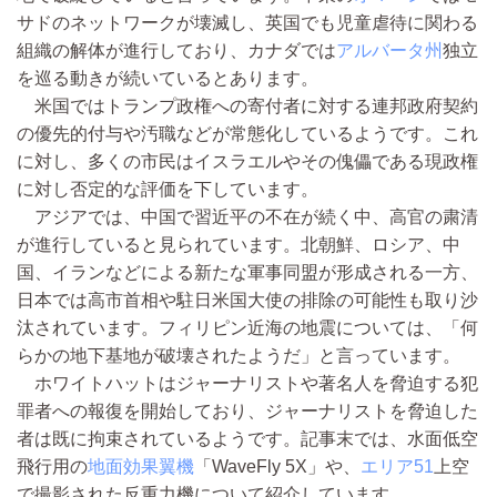
サドのネットワークが壊滅し、英国でも児童虐待に関わる
組織の解体が進行しており、カナダでは
アルバータ州
独立
を巡る動きが続いているとあります。
米国ではトランプ政権への寄付者に対する連邦政府契約
の優先的付与や汚職などが常態化しているようです。これ
に対し、多くの市民はイスラエルやその傀儡である現政権
に対し否定的な評価を下しています。
アジアでは、中国で習近平の不在が続く中、高官の粛清
が進行していると見られています。北朝鮮、ロシア、中
国、イランなどによる新たな軍事同盟が形成される一方、
日本では高市首相や駐日米国大使の排除の可能性も取り沙
汰されています。フィリピン近海の地震については、「何
らかの地下基地が破壊されたようだ」と言っています。
ホワイトハットはジャーナリストや著名人を脅迫する犯
罪者への報復を開始しており、ジャーナリストを脅迫した
者は既に拘束されているようです。記事末では、水面低空
飛行用の
地面効果翼機
「WaveFly 5X」や、
エリア51
上空
で撮影された反重力機について紹介しています。