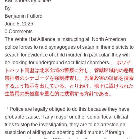
KM leaders try to flee
By
Benjamin Fulford
June 8, 2026
0 Comments
The White Hat Alliance is instructing all North American
police forces to raid synagogues of satan in their districts to
search for evidence of child murder. In particular, they will
be looking for underground sacrificial chambers.
ホワイ
トハット同盟は北米全域の警察に対し、管轄区域内の悪魔
崇拝者のシナゴーグを強制捜査し、児童殺害の証拠を捜索
するよう指示を出している。とりわけ、地下に設けられた
生贄用の祭儀室を重点的に捜索する方針である。
Police are legally obliged to do this because they have
probable cause. If any mayor or other senior local official
tries to stop the investigation, they are to be arrested on
suspicion of aiding and abetting child murder. If foreign