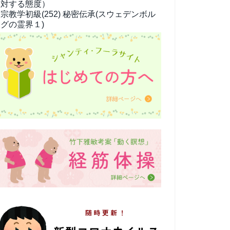
対する態度）
宗教学
初級(252) 秘密伝承(スウェデンボル
グの霊界１)