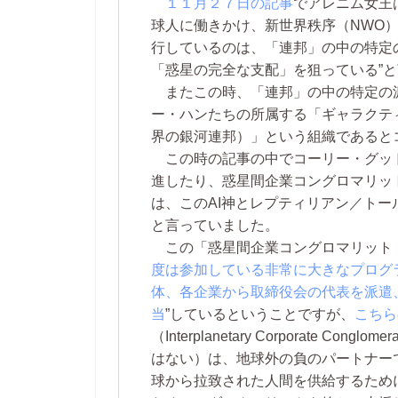
１１月２７日の記事
でアレニム女王
球人に働きかけ、新世界秩序（NWO
行しているのは、「連邦」の中の特定
「惑星の完全な支配」を狙っている”
またこの時、「連邦」の中の特定の
ー・ハンたちの所属する「ギャラクテ
界の銀河連邦）」という組織であると
この時の記事の中でコーリー・グッド
進したり、惑星間企業コングロマリッ
は、このAI神とレプティリアン／ト
と言っていました。
この「惑星間企業コングロマリット（
度は参加している非常に大きなプログ
体、各企業から取締役会の代表を派遣
当
”しているということですが、
こちら
（Interplanetary Corporate 
はない）は、地球外の負のパートナー
球から拉致された人間を供給するため