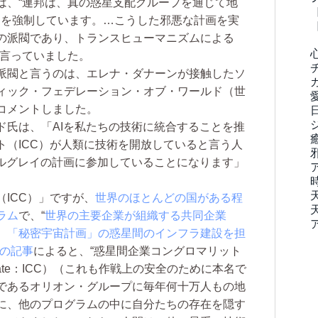
は、“連邦は、真の惑星支配グループを通じて地
）を強制しています。…こうした邪悪な計画を実
の派閥であり、トランスヒューマニズムによる
と言っていました。
派閥と言うのは、エレナ・ダナーンが接触したソ
ィック・フェデレーション・オブ・ワールド（世
コメントしました。
氏は、「AIを私たちの技術に統合することを推
ト（ICC）が人類に技術を開放していると言う人
ールグレイの計画に参加していることになります」
ICC）」ですが、
世界のほとんどの国がある程
ラム
で、“
世界の主要企業が組織する共同企業
、「秘密宇宙計画」の惑星間のインフラ建設を担
の記事
によると、“惑星間企業コングロマリット
Conglomerate：ICC）（これも作戦上の安全のために本名で
であるオリオン・グループに毎年何十万人もの地
に、他のプログラムの中に自分たちの存在を隠す