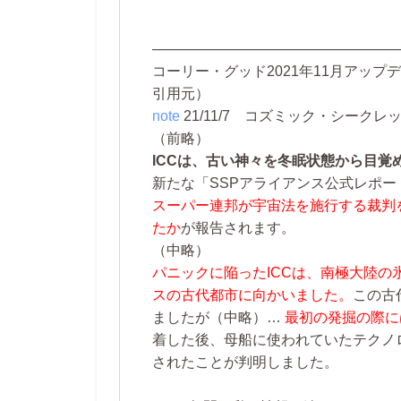
—————————————————
コーリー・グッド2021年11月アップデ
引用元）
note
21/11/7
コズミック・シークレット 
（前略）
ICCは、古い神々を冬眠状態から目覚
新たな「SSPアライアンス公式レポ
スーパー連邦が宇宙法を施行する裁判
たか
が報告されます。
（中略）
パニックに陥ったICCは、南極大陸の
スの古代都市に向かいました。
この古
ましたが
（中略）…
最初の発掘の際に
着した後、母船に使われていたテクノ
されたことが判明しました。