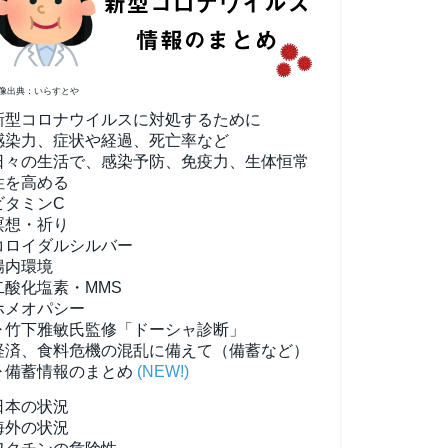
像出典：いらすとや
新型コロナウイルスに対処するために
感染力、症状や経過、死亡率など
日々の生活で、感染予防、免疫力、生体恒常
性を高める
ビタミンC
瞑想・祈り
コロイダルシルバー
腸内環境
二酸化塩素・MMS
ホメオパシー
▶竹下雅敏氏監修「ドーシャ診断」
経済、食料危機の混乱に備えて（備蓄など）
▶備蓄情報のまとめ
(NEW!)
日本の状況
海外の状況