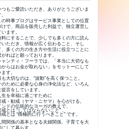
いつもご愛読いただき、ありがとうございま
す。
この時事ブログはサービス事業としての位置
づけで、商品を販売した利益で、独立運営し
ています。
無料にすることで、少しでも多くの方に読ん
でいただき、情報が広く伝わること、そし
て、
多くの方の生き方や生活に役立つことに
繋がればと願っております。
シャンティ・フーラでは、「本当に大切なも
のからはお金が取れない」をモットーにして
います。
最も大切なのは、“波動”を高く保つこと。
そのために必要な心身の浄化法など、いろん
な提言をしています。
人生を幸福に過ごすために
禁戒・勧戒（ヤマ・ニヤマ）を心がける。
インドの伝統的なヨーガの教えで、
禁戒とは “してはならないこと” 、
勧戒とは “積極的に行うべきこと” です。
人間関係の基本となる夫婦関係、子育てを大
切にして暮らす。