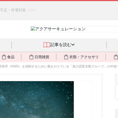
燃料不足・停電対策
NEW!
記事を読む
食品
日用雑貨
衣類・アクセサリ
界秩序（NWO）を強制するために働きかけている「真の惑星支配グループ」の中核であ