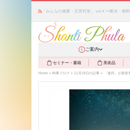
「みんなの備蓄・災害対策」 vol.4 〜断水・
ご案内
セミナー・書籍
美術品
Home
»
時事ブログ
»
11月29日の記事
»
「連邦」が新世