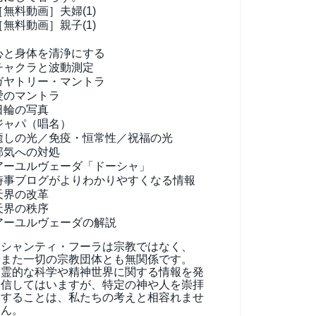
［無料動画］夫婦(1)
［無料動画］親子(1)
心と身体を清浄にする
チャクラと波動測定
ガヤトリー・マントラ
愛のマントラ
日輪の写真
ジャパ（唱名）
癒しの光／免疫・恒常性／祝福の光
邪気への対処
アーユルヴェーダ
「ドーシャ」
時事ブログがよりわかりやすくなる情報
天界の改革
天界の秩序
アーユルヴェーダの解説
シャンティ・フーラは宗教ではなく、
また一切の宗教団体とも無関係です。
霊的な科学や精神世界に関する情報を発
信してはいますが、特定の神や人を崇拝
することは、私たちの考えと相容れませ
ん。