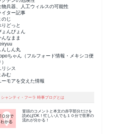
ワクチンの危険性
生物兵器、人工ウィルスの可能性
ライター記事
まのじ
ぺりどっと
ぴょんぴょん
かんなまま
eiryuu
しんしん丸
popoちゃん（フルフォード情報・メキシコ便
り）
ユリシス
まみむ
ユーモアを交えた情報
シャンティ・フーラ 時事ブログとは
冒頭のコメントと本文の
赤字部分
だけを
読めばOK！忙しい人でも１０分で世界の
流れが分かる！