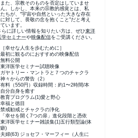
また、宗教そのものを否定はしていませ
ん。しかし、本来の宗教的感覚とは、私
たちが、“宇宙や自然といった大きな存在
に対して、畏敬の念を抱くこと”だと考え
ています。
さらに詳しい情報を知りたい方は、ぜひ
東洋
医学セミナー
や
映像配信
をご受講ください。
［幸せな人生を歩むために］
最初に観るのにおすすめの映像配信
無料公開
東洋医学セミナー試聴映像
ガヤトリー・マントラと７つのチャクラ
神々からの警告（2）
有料（550円）
収録時間：約1〜2時間/本
自分自身を癒す
教育プログラム(1)
愛と野心
幸福と徳目
禁戒勧戒とチャクラの浄化
「幸せを開く7つの扉」進化段階と憑依
東洋医学セミナー雑談集(1)
五行類型論(体
癖)
夫婦(63)
ジョセフ・マーフィー（人生に