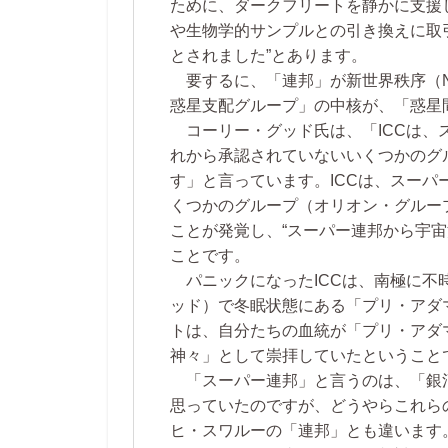
ために、ダークフリートを静かに支援
や生物学的サンプルとの引き換えに取
とされました”とあります。
要するに、「連邦」が新世界秩序（N
惑星支配グループ」の中核が、「惑星
コーリー・グッド氏は、「ICCは、
れから承認されていないいくつかのグ
す」と言っています。ICCは、スー
くつかのグループ（オリオン・グルー
ことが発覚し、“スーパー連邦から宇
ことです。
パニックになったICCは、南極に不
ッド）で冬眠状態にある「プリ・アダ
トは、自分たちの血統が「プリ・アダ
神々」として崇拝していたということ
「スーパー連邦」と言うのは、「銀
思っていたのですが、どうやらこれら
ヒ・スワルーの「連邦」とも違います