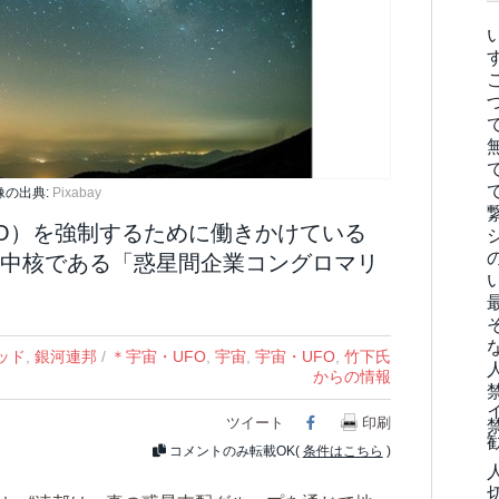
像の出典:
Pixabay
O）を強制するために働きかけている
中核である「惑星間企業コングロマリ
ッド
,
銀河連邦
/
＊宇宙・UFO
,
宇宙
,
宇宙・UFO
,
竹下氏
からの情報
ツイート
Facebook
印刷
コメントのみ転載OK(
条件はこちら
)