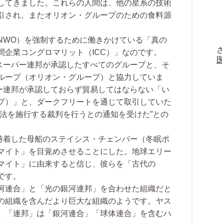
してきました。これらの人間は、他の星系の技術
引され、またオリオン・グループのための食料源
WO）を強制するために働きかけている「真の
間企業コングロマリット（ICC）」なのです。
スーパー連邦が承認したすべてのグループと、そ
ループ（オリオン・グループ）と協力していま
パー連邦が承認しておらず貿易してはならない「い
プ）」と、ダークフリートを通じて取引していた
宙法を施行する裁判を行うとの通知を受けた”との
時着した母船のステイシス・チェンバー（冬眠ポ
マイト」を目覚めさせることにした。地球エリー
マイト」に由来すると信じ、彼らを「古代の
です。
河連合」と「光の銀河連邦」を合わせた組織だと
の組織を含んだより巨大な組織のようです。ヤス
。「連邦」は「銀河連合」「球体連合」を含むハ