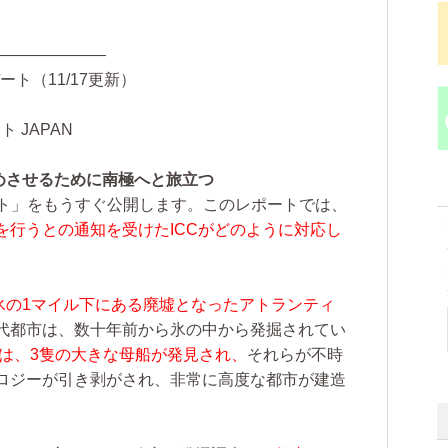
———————
ート（11/17更新）
JAPAN
めさせるために南極へと旅立つ
ート」をもうすぐ公開します。このレポートでは、
を行うとの通知を受けたICCがどのように対応し
氷の1マイル下にある廃墟となったアトランティ
代都市は、数十年前から氷の中から発掘されてい
は、3隻の大きな母船が発見され、
それらが不時
ロジーが引き剥がされ、非常に高度な都市が建造