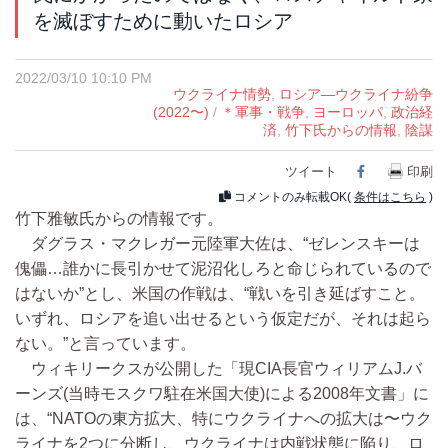
を滅ぼすために動いたロシア
2022/03/10 10:10 PM
ウクライナ情勢
,
ロシア―ウクライナ紛争
(2022〜)
/
＊軍事・戦争
,
ヨーロッパ
,
政治経
済
,
竹下氏からの情報
,
陰謀
ツイート
Facebook
印刷
コメントのみ転載OK(
条件はこちら
)
竹下雅敏氏からの情報です。
ダグラス・マクレガー元陸軍大佐は、“ゼレンスキーは
傀儡…誰かに長引かせて泥沼化しろと命じられているので
はないか”とし、米国の作戦は、“戦いを引き延ばすこと。
いずれ、ロシアを追い出せるという仮定だが、それは起ら
ない。”と言っています。
ウィキリークスが公開した「現CIA長官ウィリアムJ.バ
ーンズ(当時モスクワ駐在米国大使)による2008年文書」に
は、“NATOの東方拡大、特にウクライナへの拡大は〜ウク
ライナを2つに分断し、ウクライナは内戦状態に陥り、ロ