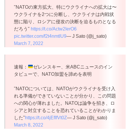
"NATOの東方拡大、特にウクライナへの拡大は〜
ウクライナを2つに分断し、ウクライナは内戦状
態に陥り、ロシアに侵攻の決断を迫るものとなる
だろう"
https://t.co/Actw2IerO6
pic.twitter.com/f2t4nmtIU9
— J Sato (@j_sato)
March 7, 2022
速報：
ゼレンスキー、米ABCニュースのイン
タビューで、NATO加盟を諦めを表明
"NATOについては、NATOがウクライナを受け入
れる準備ができていないことが分かり、この問題
への関心が薄れました。NATOは論争を招き、ロ
シアと対立することを恐れていることがわかりま
した"
https://t.co/4jEfIfVt0Z
— J Sato (@j_sato)
March 8, 2022