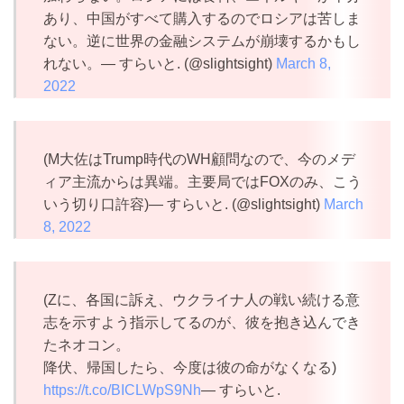
あり、中国がすべて購入するのでロシアは苦しま
ない。逆に世界の金融システムが崩壊するかもし
れない。— すらいと. (@slightsight)
March 8,
2022
(M大佐はTrump時代のWH顧問なので、今のメデ
ィア主流からは異端。主要局ではFOXのみ、こう
いう切り口許容)— すらいと. (@slightsight)
March
8, 2022
(Zに、各国に訴え、ウクライナ人の戦い続ける意
志を示すよう指示してるのが、彼を抱き込んでき
たネオコン。
降伏、帰国したら、今度は彼の命がなくなる)
https://t.co/BICLWpS9Nh
— すらいと.