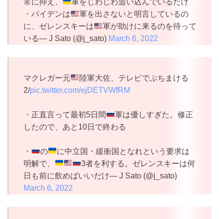
常に抑え、
軍をじわじわ追い込んでいるだけ
・バイデンは
軍を出さないと明言しているの
に、ゼレンスキーは
軍が助けに来るのを待って
いる— J Sato (@j_sato)
March 6, 2022
マクレガー元
陸軍大佐、テレビでぶちまける
2/
pic.twitter.com/ejDETVWfRM
・正直言って最初5日間
軍は優しすぎた。修正
したので、あと10日で終わる
・
の
に中立国・緩衝国となれという要求は
明解で、
3者を利する。ゼレンスキーは何
日も前に飲めばいいだけ— J Sato (@j_sato)
March 6, 2022