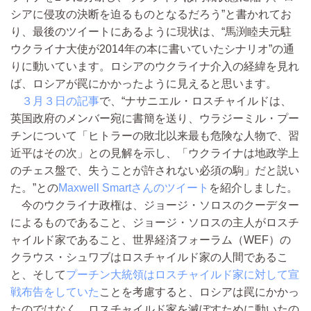
シアに侵攻の決断を迫るものとなるだろう”と書かれてお
り、最後のツイートにあるように現状は、“馬渕睦夫元駐
ウクライナ大使が2014年の本に書いていたシナリオ”の通
りに動いています。ロシアのウクライナ介入の経緯を見れ
ば、ロシアが罠にかかったように見えると思います。
３月３日の記事
で、“ナサニエル・ロスチャイルドは、
英国政府のメンバー宛に書簡を送り、ウラジーミル・プー
チンについて「ヒトラーの敗北以来最も危険な人物で、習
近平はその次」との見解を示し、「ウクライナは地政学上
のチェス盤で、失うことが許されない必須の駒」だと説い
た。”との
Maxwell Smartさんのツイート
を紹介しました。
今のウクライナ政権は、ジョージ・ソロスのクーデター
によるものであること、ジョージ・ソロスの主人がロスチ
ャイルド家であること、世界経済フォーラム（WEF）の
クラウス・シュワブはロスチャイルド家の人間であるこ
と、そして
プーチン大統領はロスチャイルド家に対して宣
戦布告をしていた
ことを考慮すると、ロシアは罠にかかっ
たのではなく、ロスチャイルド家を滅ぼすために動いたの