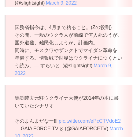
(@slightsight)
March 9, 2022
国務省指令は、4月まで粘ること。(Zの役割)
その間、一般のウクラ人が前線で何人死のうが、
国外避難、難民化しようが、計画内。
同時に、モスクワやザンクトでマイダン革命を
準備する。情報戦で世界はウクライナにつくとい
う読み。— すらいと. (@slightsight)
March 9,
2022
馬渕睦夫元駐ウクライナ大使が2014年の本に書
いていたシナリオ
そのまんまだなー!!!
pic.twitter.com/ePcCTVdoE2
— GAIA FORCE TV ღ (@GAIAFORCETV)
March
10, 2022