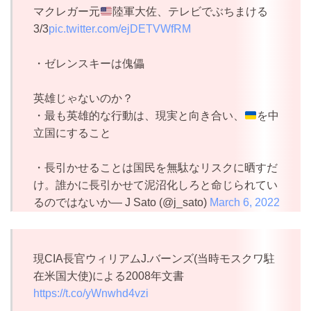
マクレガー元
陸軍大佐、テレビでぶちまける
3/3
pic.twitter.com/ejDETVWfRM
・ゼレンスキーは傀儡
英雄じゃないのか？
・最も英雄的な行動は、現実と向き合い、
を中
立国にすること
・長引かせることは国民を無駄なリスクに晒すだ
け。誰かに長引かせて泥沼化しろと命じられてい
るのではないか— J Sato (@j_sato)
March 6, 2022
現CIA長官ウィリアムJ.バーンズ(当時モスクワ駐
在米国大使)による2008年文書
https://t.co/yWnwhd4vzi