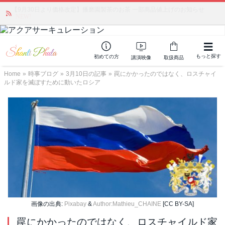
「みんなの備蓄・災害対策」 vol.4 〜断水・燃料不足・停電対策
NEW!
もっと探す
初めての方
講演映像
取扱商品
Home
»
時事ブログ
»
3月10日の記事
»
罠にかかったのではなく、ロスチャイ
ルド家を滅ぼすために動いたロシア
画像の出典:
Pixabay
&
Author:Mathieu_CHAINE
[CC BY-SA]
罠にかかったのではなく、ロスチャイルド家