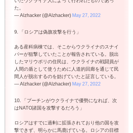
いたウクライナ人によって行われたものであっ
た。
— Alzhacker (@Alzhacker)
May 27, 2022
9. 「ロシアは偽旗攻撃を行う」
ある産科病棟では、そこからウクライナのスナイ
パーが狙撃していたことが報告されている。脱出
したマリウポリの住民は、ウクライナの戦闘員が
人間の盾として使うために人道的回廊を通じて民
間人が脱出するのを妨げていたと証言している。
— Alzhacker (@Alzhacker)
May 27, 2022
10. 「プーチンがウクライナで優勢になれば、次
はNATO諸国を攻撃するだろう」
ロシアはすでに過剰に拡張されており他の国を攻
撃できず、明らかに馬鹿げている。ロシアの目標