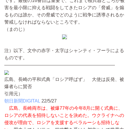
です。最後の16番目は重要で、これまで核兵器どころか被
害を最小限に抑える戦闘をしてきたロシアの「脅威」を煽
るものは誰か、その脅威でどのように戦争に誘導されるか
警戒しなければならないところです。
（まのじ）
注）以下、文中の赤字・太字はシャンティ・フーラによる
ものです。
————————————————————————
広島、長崎の平和式典「ロシア呼ばず」 大使は反発、被
爆者らに賛否
引用元）
朝日新聞DIGITAL
22/5/27
広島、長崎両市は、被爆77年の今年8月に開く式典に、
ロシアの代表を招待しないことを決めた。ウクライナへの
侵攻が理由で、ロシアを支援するベラルーシも招待しな