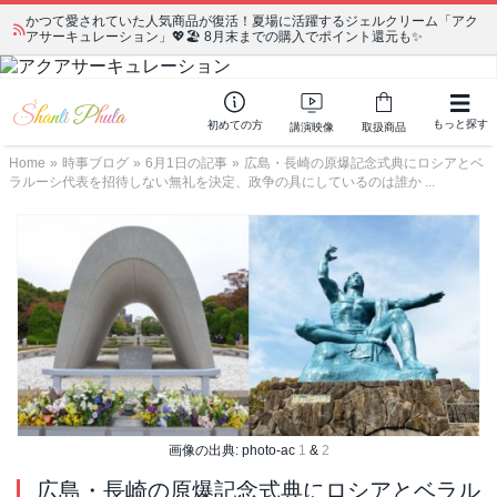
かつて愛されていた人気商品が復活！夏場に活躍するジェルクリーム「アク
アサーキュレーション」💖🏖️ 8月末までの購入でポイント還元も✨
もっと探す
初めての方
講演映像
取扱商品
Home
»
時事ブログ
»
6月1日の記事
»
広島・長崎の原爆記念式典にロシアとベ
ラルーシ代表を招待しない無礼を決定、政争の具にしているのは誰か ...
画像の出典: photo-ac
1
&
2
広島・長崎の原爆記念式典にロシアとベラル