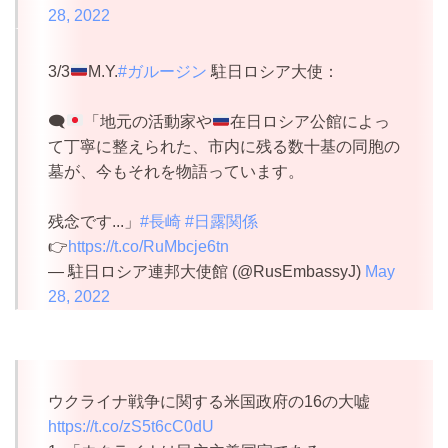
28, 2022
3/3
M.Y.
#ガルージン
駐日ロシア大使：
🗨️
「地元の活動家や
在日ロシア公館によっ
て丁寧に整えられた、市内に残る数十基の同胞の
墓が、今もそれを物語っています。
残念です...」
#長崎
#日露関係
👉
https://t.co/RuMbcje6tn
— 駐日ロシア連邦大使館 (@RusEmbassyJ)
May
28, 2022
ウクライナ戦争に関する米国政府の16の大嘘
https://t.co/zS5t6cC0dU