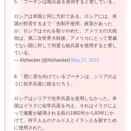
5. 「プーチンは核兵器を使用すると脅している」
ロシアは米国と同じ方針である。ロシアには、米
国が拒否するまで「先制不使用」政策があった
が、ロシアはそれを取りやめた。アメリカの大統
領は、第二次世界大戦後、アメリカにとって脅威
でない国に対して何度も核兵器を使用すると脅し
ている。
— Alzhacker (@Alzhacker)
May 27, 2022
6. 「壁に背を向けているプーチンは、シリアのよ
うに化学兵器に頼るだろう」
ロシアはシリアで化学兵器を使用しなかった。米
国はイラクに化学兵器を与え、それはイラクによ
って備蓄が破壊される前の1982年から83年にか
けて、何千人ものクルド人とイラン人を殺すため
に使用された。