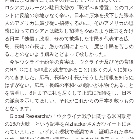
ロシアのガルージン駐日大使の「恥ずべき措置」とのコメ
ントに反論の余地がなく辛い。日本に原爆を投下した張本
人のアメリカに媚び従い招待するのに、そのアメリカの思
惑に沿ってロシアとは敵対し招待をやめるよう圧力をかけ
る日本「傀儡」政府。せめて被爆した市民を代表する広
島、長崎の市長は、愚かな国によって二度と市民を苦しめ
ることのないよう踏みとどまって欲しかった。
今やウクライナ紛争の真実は、ウクライナ及びその背後
のNATOによる非道と残虐であることは多くの人々に知ら
れてきました。広島、長崎の市長がそうした情報を知らぬ
はずがない。広島・長崎の平和への願いが本物であること
を表明し、8月までに礼を尽くして正式に招待をし、日本
の誠実を示してほしい。それがこれからの日本を救うもの
となります。
Global Researchの「ウクライナ戦争に関する米国政府
の16の大嘘」という記事をAlzhackerさんがツイートにさ
れていました。いずれも現状で確認でき、証明された事柄