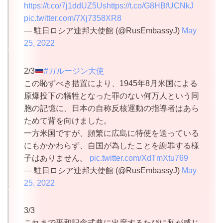
https://t.co/7j1ddUZ5Us
https://t.co/G8HBfUCNkJ
pic.twitter.com/7Xj7358XR8
— 駐日ロシア連邦大使館 (@RusEmbassyJ)
May
25, 2022
2/3
#ガルージン大使
この恥ずべき措置により、1945年8月米国による
原爆投下の犠牲となった罪のない何万人という同
胞の記憶に、日本の自称反核運動の指導者はあら
ためて背を向けました。
一方米国ですが、頻繁に広島に特使を送っている
にもかかわらず、自国が為したことを謝罪する様
子はありません。
pic.twitter.com/XdTmXtu769
— 駐日ロシア連邦大使館 (@RusEmbassyJ)
May
25, 2022
3/3
これまで平和記念式典に出席するたびに私が感じ