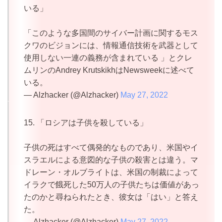
いる」
「このような多国間のサイバー計画に関するモス
クワのビジョンには、情報通信技術を武器として
使用しない一連の義務が含まれている 」とクレ
ムリンのAndrey KrutskikhはNewsweekに述べて
いる。
— Alzhacker (@Alzhacker)
May 27, 2022
15. 「ロシアは子供を殺している」
子供の死はすべて偶発的なものであり、米国やイ
スラエルによる意図的な子供の殺害とは違う。マ
ドレーン・オルブライトは、米国の制裁によって
イラクで餓死した50万人の子供たちは価値があっ
たのかと尋ねられたとき、彼女は「はい」と答え
た。
— Alzhacker (@Alzhacker)
May 27, 2022