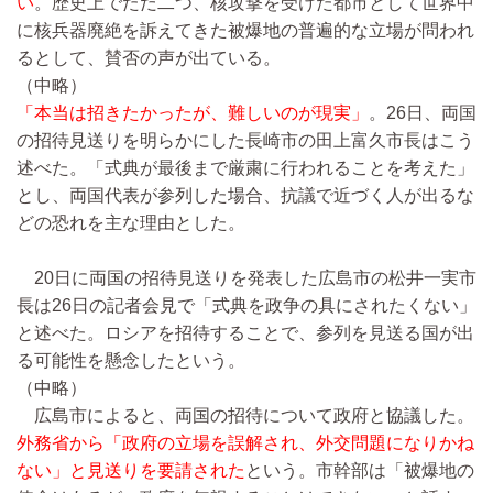
い
。歴史上でただ二つ、核攻撃を受けた都市として世界中
に核兵器廃絶を訴えてきた被爆地の普遍的な立場が問われ
るとして、賛否の声が出ている。
（中略）
「本当は招きたかったが、難しいのが現実」
。26日、両国
の招待見送りを明らかにした長崎市の田上富久市長はこう
述べた。「式典が最後まで厳粛に行われることを考えた」
とし、両国代表が参列した場合、抗議で近づく人が出るな
どの恐れを主な理由とした。
20日に両国の招待見送りを発表した広島市の松井一実市
長は26日の記者会見で「式典を政争の具にされたくない」
と述べた。ロシアを招待することで、参列を見送る国が出
る可能性を懸念したという。
（中略）
広島市によると、両国の招待について政府と協議した。
外務省から「政府の立場を誤解され、外交問題になりかね
ない」と見送りを要請された
という。市幹部は「被爆地の