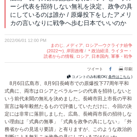
ーシ代表を招待しない無礼を決定、政争の具
にしているのは誰か / 原爆投下をしたアメリ
カの言いなりに戦争へ歩む日本でいいのか
2022/06/01 12:00 PM
まのじ
,
メディア
,
ロシア―ウクライナ紛争
(2022〜)
,
岸田政権
/
＊政治経済
,
ライター・
読者からの情報
,
ロシア
,
日本国内
,
軍事・戦争
ツイート
Facebook
印刷
コメントのみ転載OK(
条件はこちら
)
8月6日広島市、8月9日長崎市での原爆投下77周年平和
式典に、両市はロシアとベラルーシの代表を招待しないと
いう前代未聞の無礼を決めました。長崎市田上市長の平和
宣言は毎年毅然たるもので評価していただけに、今回の決
定には非常に落胆しました。広島、長崎両市長の招待しな
い理由は「式典の無事」「式典を政争の具にしない」「外
務省からの見送り要請」と有りますが、このような政治的
判断による無礼こそ政争の具にしているではないか。