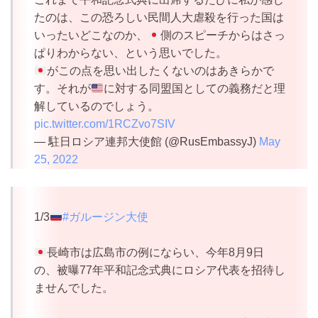
たのは、この恐ろしい民間人大虐殺を行った国は
いったいどこなのか、
側のスピーチからはさっ
ぱりわからない、という思いでした。
がこの点を思い出したくないのはあきらかで
す。それが
に対する同盟国としての義務だと理
解しているのでしょう。
pic.twitter.com/1RCZvo7SIV
— 駐日ロシア連邦大使館 (@RusEmbassyJ)
May
25, 2022
1/3
#ガルージン大使
長崎市は広島市の例にならい、今年8月9日
の、被曝77年平和記念式典にロシア代表を招待し
ませんでした。