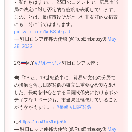
📃私たちはすでに、25日のコメントで、広島市当
局の決定に対し否定的な態度を表明しています。
このことは、長崎市役所がとった非友好的な措置
にも十分に当てはまります。
pic.twitter.com/knBSn0IpJJ
— 駐日ロシア連邦大使館 (@RusEmbassyJ)
May
28, 2022
2/3
M.Y.
#ガルージン
駐日ロシア大使：
🗨️「❗️また、19世紀後半に、貿易や文化の分野で
の接触を含む日露関係の確立に重要な役割を果た
した、長崎を中心とする日露関係史におけるポジ
ティブな１ページも、市当局は軽視していること
がうかがえます。」
#長崎
#日露関係
👉
https://t.co/RuMbcje6tn
— 駐日ロシア連邦大使館 (@RusEmbassyJ)
May