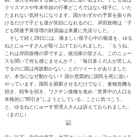
クリスマスや年末年始の行事どころではない様子に、いた
たまれない気持ちになります。国がわずかの予算を振り向
けるだけで子ども達が笑顔になれるのに、岸田政権は「子
ども関連予算倍増の財源論は来夏に先送りした。」
そして続く28日には、痛ましい母子心中の報道を、ゆる
ねとにゅーすさんが取り上げておられました。「もうね、
これは岸田政権の罪ですよ。政治家の皆さん、このニュー
スを聞いて何も感じませんか？」「毎日多くの人が苦しん
でるのに国は何故動かない」とのツイートがありました
が、本当になぜ動かない？ 国が意図的に国民を死に追い
やっています。国民を困窮させるだけでなく、食糧危機を
招き、戦争を招き、ワクチン接種を進め「世界中の人口を
本格的に”間引き”しようとしている」ことに気づこう、
と、ゆるねとにゅーす管理人さんは訴えておられました。
（まのじ）