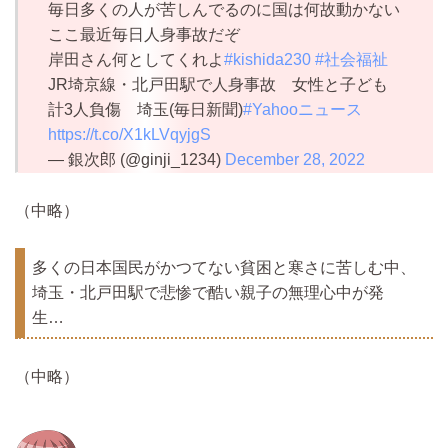
毎日多くの人が苦しんでるのに国は何故動かない
ここ最近毎日人身事故だぞ
岸田さん何としてくれよ
#kishida230
#社会福祉
JR埼京線・北戸田駅で人身事故 女性と子ども
計3人負傷 埼玉(毎日新聞)
#Yahooニュース
https://t.co/X1kLVqyjgS
— 銀次郎 (@ginji_1234)
December 28, 2022
（中略）
多くの日本国民がかつてない貧困と寒さに苦しむ中、
埼玉・北戸田駅で悲惨で酷い親子の無理心中が発
生…
（中略）