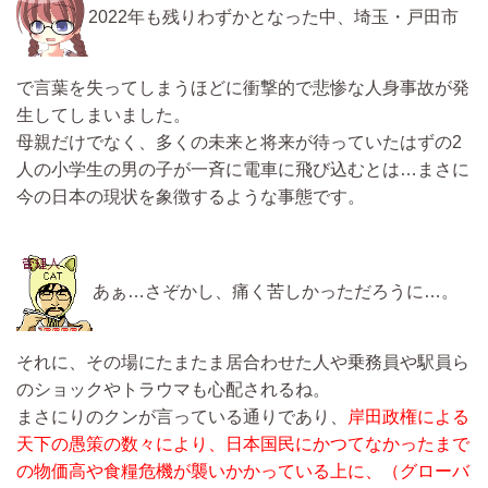
2022年も残りわずかとなった中、埼玉・戸田市
で言葉を失ってしまうほどに衝撃的で悲惨な人身事故が発
生してしまいました。
母親だけでなく、多くの未来と将来が待っていたはずの2
人の小学生の男の子が一斉に電車に飛び込むとは…まさに
今の日本の現状を象徴するような事態です。
あぁ…さぞかし、痛く苦しかっただろうに…。
それに、その場にたまたま居合わせた人や乗務員や駅員ら
のショックやトラウマも心配されるね。
まさにりのクンが言っている通りであり、
岸田政権による
天下の愚策の数々により、日本国民にかつてなかったまで
の物価高や食糧危機が襲いかかっている上に、（グローバ