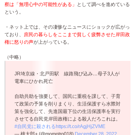
察は「無理心中の可能性がある」
として調べを進めている
という。
・ネット上では、その凄惨なニュースにショックが広がっ
ており、
庶民の暮らしをここまで貧しく疲弊させた岸田政
権に怒りの声
が上がっている。
（中略）
JR埼京線・北戸田駅 線路飛び込み…母子3人が
電車にひかれ死亡
自助共助を強要して、国民に重税を課して、子育
て政策の予算を削りまくり、生活保護すら水際対
策を強化して、先進国最下位の生活保護率を実行
させてる自民党岸田政権による殺人だろこれは。
#自民党に殺される
https://t.co/rAgjHjZVME
— 桃太郎+ (@momotro018)
December 28, 2022