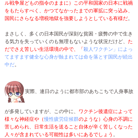
ル戦争屋どもの指令のままに）この平和国家の日本に戦禍
をもたらすべく、かつてなかったまでの軍拡に突っ込み、
国民にさらなる増税地獄を強要しようとしている有様だ
。
まさしく、多くの日本国民が深刻な貧困・疲弊の中で生き
る気力を失っていくのも無理もないような状況だけど、
た
だでさえ苦しい生活環境の中で、「
殺人ワクチン」によっ
てますます健全な心身が蝕まれては命を落とす国民が続出
中だ
。
実際、連日のように都市部のあちこちで人身事故
が多発していますが、この中に、
ワクチン後遺症によって
様々な神経症や（
慢性疲労症候群
のような）心身の不調に
苦しめられ、日常生活を送ること自体が辛く苦しくなった
人々が含まれている可能性は多いにあるでしょう
。