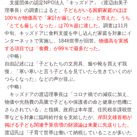
支援団体の認定NPO法人「キッズドア」（渡辺由美子
理事長）の調査によると、
子どもがいる困窮家庭のほぼ
100％が物価高で「家計が厳しくなった」と答えた。うち
「とても厳しくなった」は70％超に達した
。調査は11月
中旬、キッズドアに食料支援を申し込んだ家庭を対象にイ
ンターネットで実施し、1846世帯が回答。
物価高を実感
する項目では「食費」が99％で最多だった
。
（中略）
自由記述には「子どもたちの文房具、服や靴を買えず我
慢」「寒い寒いと言う子どもを見ていたら生きていくのが
つらくなった」などの声が並ぶ。
（中略）
キッズドアの渡辺理事長は「コロナ禍での減収に加え、
物価や光熱費の高騰で子どもや保護者の命と健康が危機に
さらされている」と指摘。政府は本年度、住民税非課税世
帯などを対象に臨時給付金を支給したが、
岸田文雄首相が
掲げる子ども関連予算倍増の財源論は来夏に先送りした
。
渡辺氏は「子育て世帯は働いて納税していることが多いた