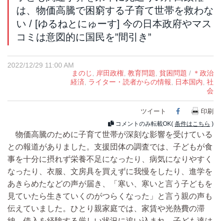
は、物価高騰で困窮する子育て世帯を救わな
い / [ゆるねとにゅーす] 今の日本政府やマス
コミは意図的に国民を”間引き”
2022/12/29 11:00 AM
まのじ
,
岸田政権
,
教育問題
,
貧困問題
/
＊政治
経済
,
ライター・読者からの情報
,
日本国内
,
社
会
ツイート
Facebook
印刷
コメントのみ転載OK(
条件はこちら
)
物価高騰のために子育て世帯が深刻な影響を受けている
との報道がありました。支援団体の調査では、子どもが食
事を十分に摂れず栄養不足になったり、病気になりやすく
なったり、衣服、文房具を買えずに我慢をしたり、進学を
あきらめたなどの声が届き、「寒い、寒いと言う子どもを
見ていたら生きていくのがつらくなった」と言う親の声も
伝えていました。ひとり親家庭では、家賃や光熱費の滞
納、借入を経験する厳しい状況に追い込まれ、子ども達は