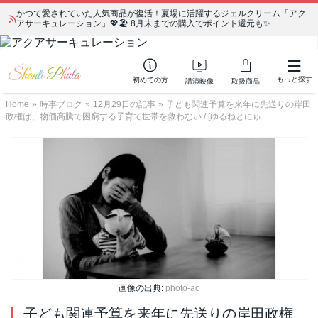
かつて愛されていた人気商品が復活！夏場に活躍するジェルクリーム「アク
アサーキュレーション」💖🏖️ 8月末までの購入でポイント還元も✨
もっと探す
初めての方
講演映像
取扱商品
Home
»
時事ブログ
»
12月29日の記事
»
子ども関連予算を来年に先送りの岸田
政権は、物価高騰で困窮する子育て世帯を救わない / [ゆるねとにゅ...
画像の出典:
photo-ac
子ども関連予算を来年に先送りの岸田政権