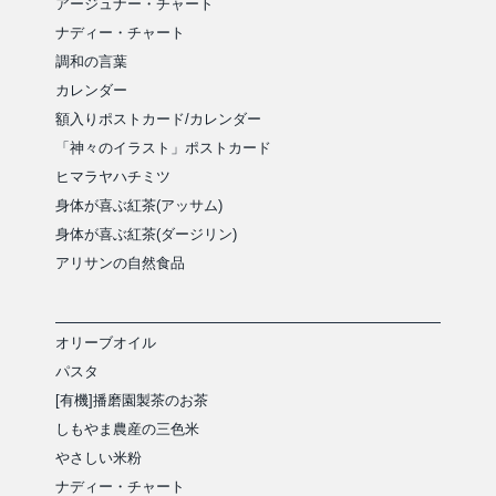
アージュナー・チャート
ナディー・チャート
調和の言葉
カレンダー
額入りポストカード/カレンダー
「神々のイラスト」ポストカード
ヒマラヤハチミツ
身体が喜ぶ紅茶(アッサム)
身体が喜ぶ紅茶(ダージリン)
アリサンの自然食品
オリーブオイル
パスタ
[有機]播磨園製茶のお茶
しもやま農産の三色米
やさしい米粉
ナディー・チャート