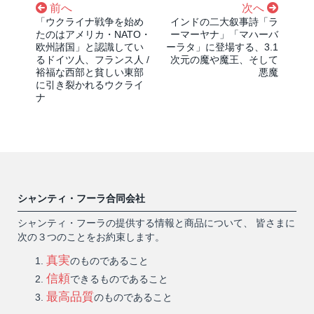
前へ
次へ
「ウクライナ戦争を始め
インドの二大叙事詩「ラ
たのはアメリカ・NATO・
ーマーヤナ」「マハーバ
欧州諸国」と認識してい
ーラタ」に登場する、3.1
るドイツ人、フランス人 /
次元の魔や魔王、そして
裕福な西部と貧しい東部
悪魔
に引き裂かれるウクライ
ナ
シャンティ・フーラ合同会社
シャンティ・フーラの提供する情報と商品について、 皆さまに
次の３つのことをお約束します。
真実
のものであること
信頼
できるものであること
最高品質
のものであること