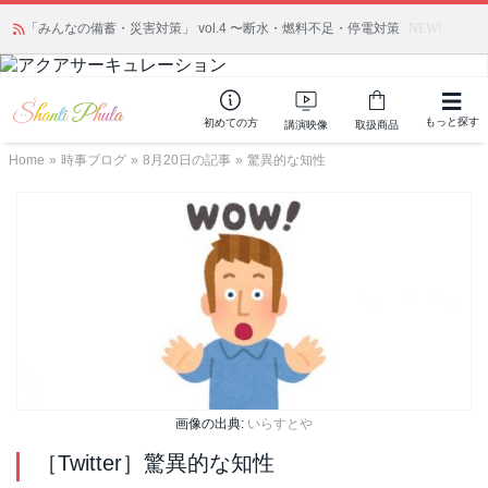
かつて愛されていた人気商品が復活！夏場に活躍するジェルクリーム「アク
「みんなの備蓄・災害対策」 vol.4 〜断水・燃料不足・停電対策
NEW!
アサーキュレーション」💖🏖️ 8月末までの購入でポイント還元も✨
もっと探す
初めての方
講演映像
取扱商品
Home
»
時事ブログ
»
8月20日の記事
»
驚異的な知性
画像の出典:
いらすとや
［Twitter］驚異的な知性