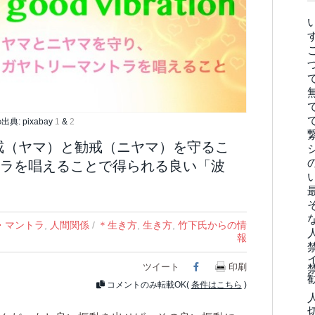
典: pixabay
1
&
2
戒（ヤマ）と勧戒（ニヤマ）を守るこ
ラを唱えることで得られる良い「波
・マントラ
,
人間関係
/
＊生き方
,
生き方
,
竹下氏からの情
報
ツイート
Facebook
印刷
コメントのみ転載OK(
条件はこちら
)