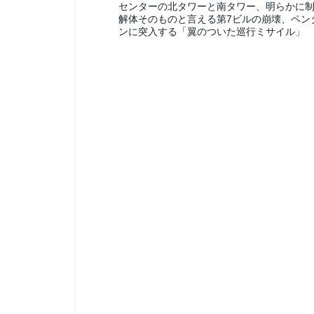
センターの北タワーと南タワー、明らかに
解体そのものと言える第7ビルの崩壊、ペン
ンに突入する「翼のついた巡行ミサイル」