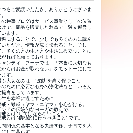
いつもご愛読いただき、ありがとうございま
す。
この時事ブログはサービス事業としての位置
づけで、商品を販売した利益で、独立運営し
ています。
無料にすることで、少しでも多くの方に読ん
でいただき、情報が広く伝わること、そし
て、
多くの方の生き方や生活に役立つことに
繋がればと願っております。
シャンティ・フーラでは、「本当に大切なも
のからはお金が取れない」をモットーにして
います。
最も大切なのは、“波動”を高く保つこと。
そのために必要な心身の浄化法など、いろん
な提言をしています。
人生を幸福に過ごすために
禁戒・勧戒（ヤマ・ニヤマ）を心がける。
インドの伝統的なヨーガの教えで、
禁戒とは “してはならないこと” 、
勧戒とは “積極的に行うべきこと” です。
人間関係の基本となる夫婦関係、子育てを大
切にして暮らす。