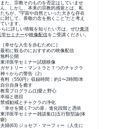
また、宗教そのものを否定はしていませ
ん。しかし、本来の宗教的感覚とは、私
たちが、“宇宙や自然といった大きな存在
に対して、畏敬の念を抱くこと”だと考え
ています。
さらに詳しい情報を知りたい方は、ぜひ
東洋
医学セミナー
や
映像配信
をご受講ください。
［幸せな人生を歩むために］
最初に観るのにおすすめの映像配信
無料公開
東洋医学セミナー試聴映像
ガヤトリー・マントラと７つのチャクラ
神々からの警告（2）
有料（550円）
収録時間：約1〜2時間/本
自分自身を癒す
教育プログラム(1)
愛と野心
幸福と徳目
禁戒勧戒とチャクラの浄化
「幸せを開く7つの扉」進化段階と憑依
東洋医学セミナー雑談集(1)
五行類型論(体
癖)
夫婦(63)
ジョセフ・マーフィー（人生に