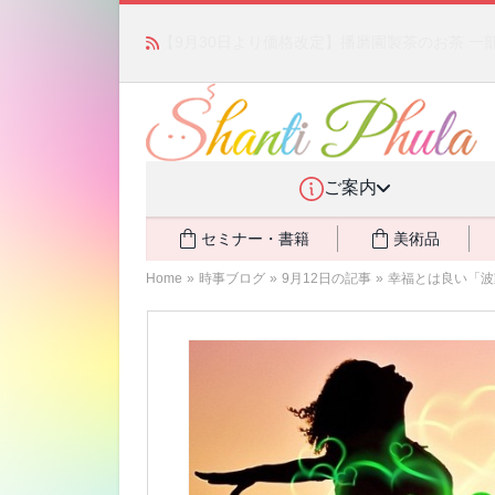
「みんなの備蓄・災害対策」 vol.4 〜断水・
ご案内
セミナー・書籍
美術品
Home
»
時事ブログ
»
9月12日の記事
»
幸福とは良い「波