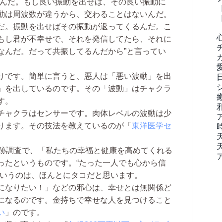
んだ。もし良い振動を出せば、その良い振動に
動は周波数が違うから、交わることはないんだ。
だ。振動を出せばその振動が返ってくるんだ。こ
もし君が不幸せで、それを発信してたら、それに
なんだ。だって共振してるんだから”と言ってい
りです。簡単に言うと、悪人は「悪い波動」を出
」を出しているのです。その「波動」はチャクラ
す。
チャクラはセンサーです。肉体レベルの波動は少
ります。その技法を教えているのが「
東洋医学セ
跡調査で、「私たちの幸福と健康を高めてくれる
ったというものです。“たった一人でも心から信
というのは、ほんとにタコだと思います。
になりたい！」などの邪心は、幸せとは無関係ど
になるのです。金持ちで幸せな人を見つけること
い
」のです。