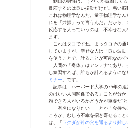
動画の男性は、“すべてが振動してる
反応するのは良い振動だけだ。悪い振
これは物理学なんだ。量子物理学なん
れを「共振」って言うんだ。だから、
反応する人っていうのは、不幸せな人
ます。
これはタコですね。まっタコその通
していますが、幸せな人は「良い波動
を使うことで、計ることが可能なので
人間の「身体」はアンテナであり、
し練習すれば、誰もが計れるようにな
ミナー
」です。
記事は、ハーバード大学の75年の追
のはいい人間関係である」ことが分か
頼できる人がいるかどうかが重要だ”
「有名になりたい！」とか「金持ち
ころか、むしろ不幸を招き寄せること
は、「
ラクダが針の穴を通るより難し