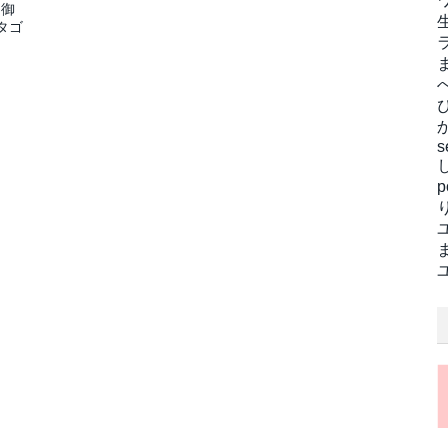
制御
タゴ
s