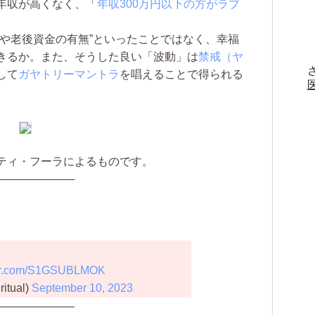
年収が高くなく、「
年収300万円以下の方がラブ
。
や老後資金の有無”といったことではなく、幸福
きるか。また、そうした良い「波動」は
禁戒（ヤ
して
ガヤトリーマントラ
を唱えることで得られる
。
ティ・フーラによるものです。
———————
tter.com/S1GSUBLMOK
itual)
September 10, 2023
———————