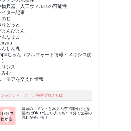
ワクチンの危険性
生物兵器、人工ウィルスの可能性
ライター記事
まのじ
ぺりどっと
ぴょんぴょん
かんなまま
eiryuu
しんしん丸
popoちゃん（フルフォード情報・メキシコ便
り）
ユリシス
まみむ
ユーモアを交えた情報
シャンティ・フーラ 時事ブログとは
冒頭のコメントと本文の
赤字部分
だけを
読めばOK！忙しい人でも１０分で世界の
流れが分かる！