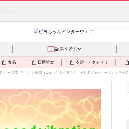
燃料不足・停電対策
NEW!
記事を読む
食品
日用雑貨
衣類・アクセサリ
動」〜 禁戒（ヤマ）と勧戒（ニヤマ）を守ること、そしてガヤトリーマントラを唱える