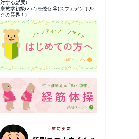
対する態度）
宗教学
初級(252) 秘密伝承(スウェデンボル
グの霊界１)