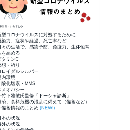
像出典：いらすとや
新型コロナウイルスに対処するために
感染力、症状や経過、死亡率など
日々の生活で、感染予防、免疫力、生体恒常
性を高める
ビタミンC
瞑想・祈り
コロイダルシルバー
腸内環境
二酸化塩素・MMS
ホメオパシー
▶竹下雅敏氏監修「ドーシャ診断」
経済、食料危機の混乱に備えて（備蓄など）
▶備蓄情報のまとめ
(NEW!)
日本の状況
海外の状況