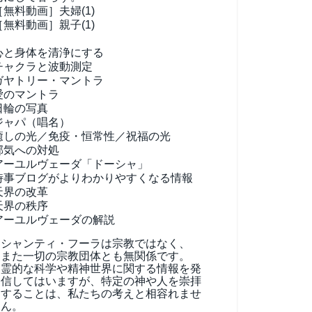
［無料動画］夫婦(1)
［無料動画］親子(1)
心と身体を清浄にする
チャクラと波動測定
ガヤトリー・マントラ
愛のマントラ
日輪の写真
ジャパ（唱名）
癒しの光／免疫・恒常性／祝福の光
邪気への対処
アーユルヴェーダ
「ドーシャ」
時事ブログがよりわかりやすくなる情報
天界の改革
天界の秩序
アーユルヴェーダの解説
シャンティ・フーラは宗教ではなく、
また一切の宗教団体とも無関係です。
霊的な科学や精神世界に関する情報を発
信してはいますが、特定の神や人を崇拝
することは、私たちの考えと相容れませ
ん。