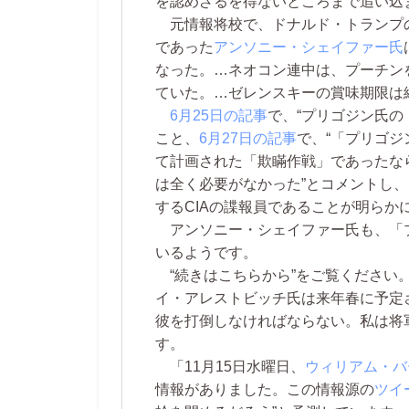
を認めざるを得ないところまで追い込
元情報将校で、ドナルド・トランプの
であった
アンソニー・シェイファー氏
なった。…ネオコン連中は、プーチン
ていた。…ゼレンスキーの賞味期限は
6月25日の記事
で、“プリゴジン氏の
こと、
6月27日の記事
で、“「プリゴ
て計画された「欺瞞作戦」であったな
は全く必要がなかった”とコメントし
するCIAの諜報員であることが明ら
アンソニー・シェイファー氏も、「
いるようです。
“続きはこちらから”をご覧ください
イ・アレストビッチ氏は来年春に予定
彼を打倒しなければならない。私は将
す。
「11月15日水曜日、
ウィリアム・バ
情報がありました。この情報源の
ツイ