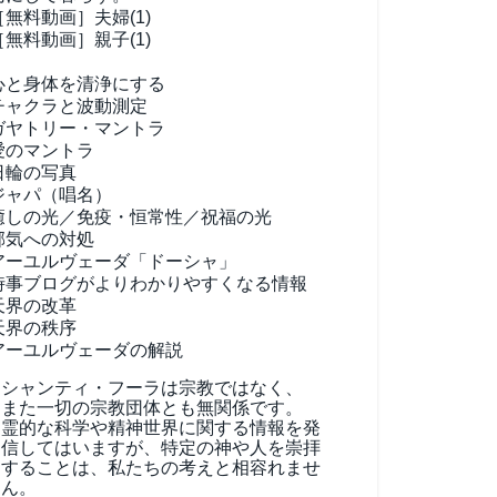
［無料動画］夫婦(1)
［無料動画］親子(1)
心と身体を清浄にする
チャクラと波動測定
ガヤトリー・マントラ
愛のマントラ
日輪の写真
ジャパ（唱名）
癒しの光／免疫・恒常性／祝福の光
邪気への対処
アーユルヴェーダ
「ドーシャ」
時事ブログがよりわかりやすくなる情報
天界の改革
天界の秩序
アーユルヴェーダの解説
シャンティ・フーラは宗教ではなく、
また一切の宗教団体とも無関係です。
霊的な科学や精神世界に関する情報を発
信してはいますが、特定の神や人を崇拝
することは、私たちの考えと相容れませ
ん。