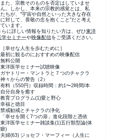
また、宗教そのものを否定はしていませ
ん。しかし、本来の宗教的感覚とは、私
たちが、“宇宙や自然といった大きな存在
に対して、畏敬の念を抱くこと”だと考え
ています。
さらに詳しい情報を知りたい方は、ぜひ
東洋
医学セミナー
や
映像配信
をご受講ください。
［幸せな人生を歩むために］
最初に観るのにおすすめの映像配信
無料公開
東洋医学セミナー試聴映像
ガヤトリー・マントラと７つのチャクラ
神々からの警告（2）
有料（550円）
収録時間：約1〜2時間/本
自分自身を癒す
教育プログラム(1)
愛と野心
幸福と徳目
禁戒勧戒とチャクラの浄化
「幸せを開く7つの扉」進化段階と憑依
東洋医学セミナー雑談集(1)
五行類型論(体
癖)
夫婦(63)
ジョセフ・マーフィー（人生に