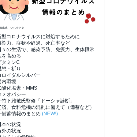
像出典：いらすとや
新型コロナウイルスに対処するために
感染力、症状や経過、死亡率など
日々の生活で、感染予防、免疫力、生体恒常
性を高める
ビタミンC
瞑想・祈り
コロイダルシルバー
腸内環境
二酸化塩素・MMS
ホメオパシー
▶竹下雅敏氏監修「ドーシャ診断」
経済、食料危機の混乱に備えて（備蓄など）
▶備蓄情報のまとめ
(NEW!)
日本の状況
海外の状況