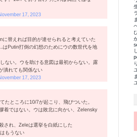
November 17, 2023
gozhinに替えれば目的が達せられると考えていた
s
an, Biden..はPutin打倒の幻想のためにウの数世代を地
もしない。ウを助ける意図は最初からない。露
が潰れても関係ない
November 17, 2023
てたところに10/7が起こり、飛びついた。
は膠着ではない。ウは敗北に向かい、Zelensky
が暗殺され、Zeleは選挙を白紙にした
持はもうない