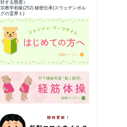
対する態度）
宗教学
初級(252) 秘密伝承(スウェデンボル
グの霊界１)