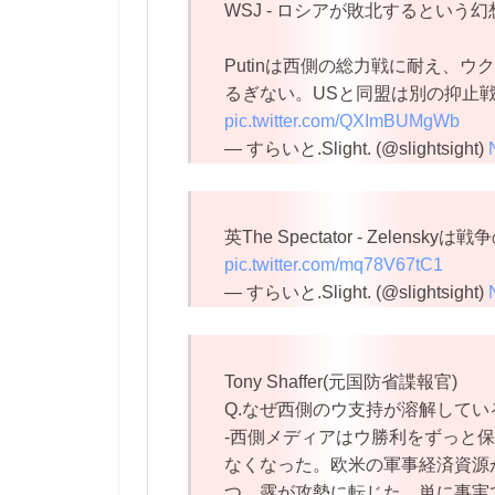
WSJ - ロシアが敗北するという
Putinは西側の総力戦に耐え、
るぎない。USと同盟は別の抑止
pic.twitter.com/QXImBUMgWb
— すらいと.Slight. (@slightsight)
英The Spectator - Zele
pic.twitter.com/mq78V67tC1
— すらいと.Slight. (@slightsight)
Tony Shaffer(元国防省諜報官)
Q.なぜ西側のウ支持が溶解してい
-西側メディアはウ勝利をずっと
なくなった。欧米の軍事経済資源
つ、露が攻勢に転じた。単に事実で