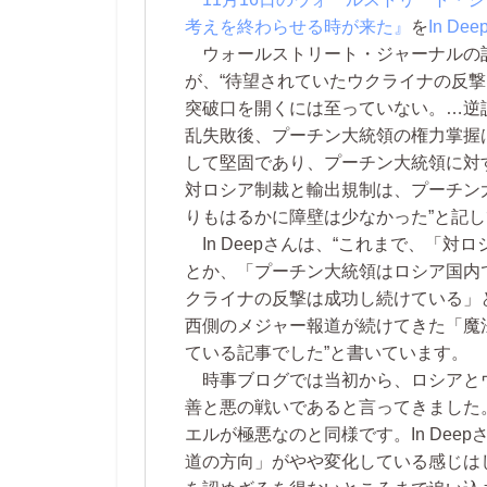
考えを終わらせる時が来た』
を
In D
ウォールストリート・ジャーナルの
が、“待望されていたウクライナの反
突破口を開くには至っていない。…逆
乱失敗後、プーチン大統領の権力掌握
して堅固であり、プーチン大統領に対
対ロシア制裁と輸出規制は、プーチン
りもはるかに障壁は少なかった”と記
In Deepさんは、“これまで、「
とか、「プーチン大統領はロシア国内
クライナの反撃は成功し続けている」
西側のメジャー報道が続けてきた「魔
ている記事でした”と書いています。
時事ブログでは当初から、ロシアと
善と悪の戦いであると言ってきました
エルが極悪なのと同様です。In Dee
道の方向」がやや変化している感じは