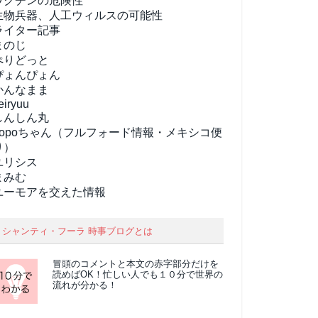
ワクチンの危険性
生物兵器、人工ウィルスの可能性
ライター記事
まのじ
ぺりどっと
ぴょんぴょん
かんなまま
eiryuu
しんしん丸
popoちゃん（フルフォード情報・メキシコ便
り）
ユリシス
まみむ
ユーモアを交えた情報
シャンティ・フーラ 時事ブログとは
冒頭のコメントと本文の
赤字部分
だけを
読めばOK！忙しい人でも１０分で世界の
流れが分かる！