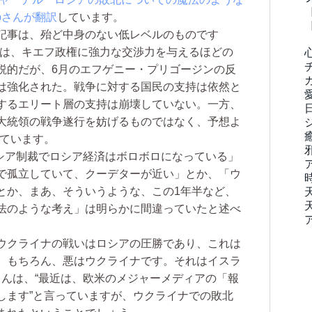
eepさんが翻訳
しています。
記事は、殆ど中身のない低レベルのものです
撃は、キエフ政権に強力な交渉力を与えるほどの
説的だが、6月のエフゲニー・プリゴージンの反
は強化された。戦争に対する国民の支持は依然と
するエリート層の支持は崩壊していない。一方、
大統領の戦争遂行を妨げるものではなく、予想よ
しています。
対ロシア制裁でロシア経済はボロボロになっている」
で孤立していて、クーデターが近い」とか、「ウ
とか、まあ、そういうような、この1年半など、
法のような考え」は明らかに間違っていたと述べ
ウクライナの戦いはロシアの圧勝であり、これは
。もちろん、悪はウクライナです。それはイスラ
pさんは、“最近は、欧米のメジャーメディアの「報
します”と言っていますが、ウクライナでの敗北