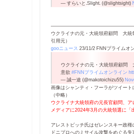
— すらいと.Slight. (@slightsight)
—————————————————
ウクライナの元・大統領府顧問 大統
引用元）
gooニュース
23/11/2
FNNプライムオ
ウクライナの元・大統領府顧問 
意欲
#FNNプライムオンライン
ht
— 誠一途 (@makotoichizu55)
Nov
画像はシャンティ・フーラがツイート
（中略）
ウクライナ大統領府の元長官顧問、ア
メディアに2024年3月の大統領選に
アレストビッチ氏はゼレンスキー政権の
ドニプロへのミサイル攻撃をめぐる失