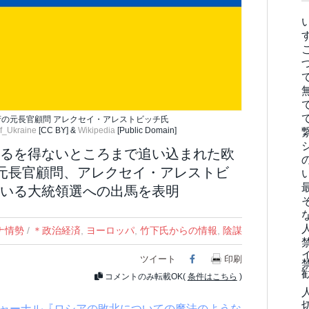
府の元長官顧問 アレクセイ・アレストビッチ氏
of_Ukraine
[CC BY] &
Wikipedia
[Public Domain]
るを得ないところまで追い込まれた欧
の元長官顧問、アレクセイ・アレストビ
いる大統領選への出馬を表明
ナ情勢
/
＊政治経済
,
ヨーロッパ
,
竹下氏からの情報
,
陰謀
ツイート
Facebook
印刷
コメントのみ転載OK(
条件はこちら
)
ジャーナル『ロシアの敗北についての魔法のような