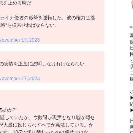
幻想を止める時だ
ウクライナ侵攻の形勢を逆転した。彼の権力は揺
戦略*を模索せねばならない。
画
November 17, 2023
nskyは戦争の実情を正直に説明しなければならない
November 17, 2023
るのか?
保証していたが、ウ敗退が現実となり嘘が隠せ
が大量に投じられすべてが霧散している。か
す。10/7で切り替わったのは偶然ではな