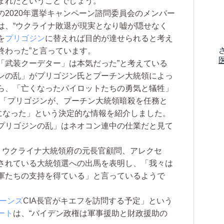
まれたということでしょう。
2020年選挙キャンペーン諮問委員会のメンバー
は、“ウクライナ敗退が現実となり嘘が隠せなく
を
プリゴジン
に替えれば目的が達せられると考え
終わった”と言っています。
「武装クーデター」は本気だった”と考えている
ジンの乱」がプリゴジン氏とプーチン大統領によっ
ら、「亡くなったパイロットたちの勇気と犠牲」
、「プリゴジンが、プーチン大統領暗殺を任務と
かになった」という決定的な情報を紹介しました。
プリゴジンの乱」はネオコン連中の仕業だと見て
。ウクライナ大統領府の元長官顧問、アレクセ
されている大統領選への出馬を表明し、「我々は
軍たちの支持を得ている」と言っているようで
ーンズ
CIA長官がキエフを訪問する予定」という
ート
は、“バイデン政権は軍事援助と財政援助の