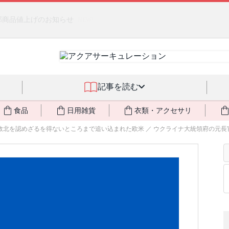
るジェルクリーム「アクアサーキュレーション」💖🏖️ 8月末までの
記事を読む
食品
日用雑貨
衣類・アクセサリ
北を認めざるを得ないところまで追い込まれた欧米 ／ ウクライナ大統領府の元長官顧