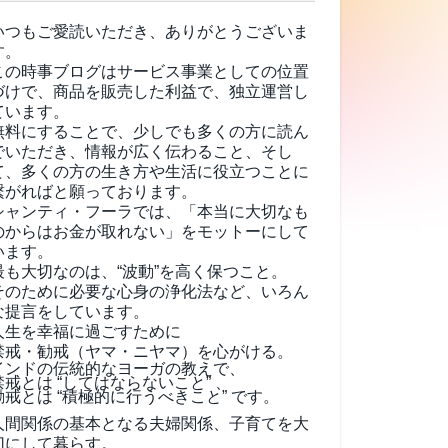
いつもご愛読いただき、ありがとうございま
す。
この時事ブログはサービス事業としての位置
づけで、商品を販売した利益で、独立運営し
ています。
無料にすることで、少しでも多くの方に読ん
でいただき、情報が広く伝わること、そし
て、
多くの方の生き方や生活に役立つことに
繋がればと願っております。
シャンティ・フーラでは、「本当に大切なも
のからはお金が取れない」をモットーにして
います。
最も大切なのは、“波動”を高く保つこと。
そのために必要な心身の浄化法など、いろん
な提言をしています。
人生を幸福に過ごすために
禁戒・勧戒（ヤマ・ニヤマ）を心がける。
インドの伝統的なヨーガの教えで、
禁戒とは “してはならないこと” 、
勧戒とは “積極的に行うべきこと” です。
人間関係の基本となる夫婦関係、子育てを大
切にして暮らす。