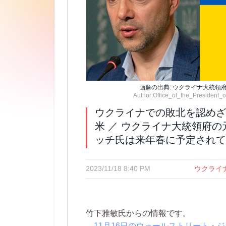
画像の出典: ウクライナ大統領
Author:Office_of_the_President_
ウクライナでの敗北を認めざ
米 ／ ウクライナ大統領府
ッチ氏は来年春に予定されて
2023/11/18 8:40 PM
ウクライ
竹下雅敏氏からの情報です。
11月16日のウォールストリート・