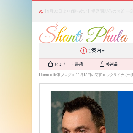
かつて愛されていた人気商品が復活！夏場に活躍す
ご案内
セミナー・書籍
美術品
Home
»
時事ブログ
»
11月18日の記事
»
ウクライナでの敗