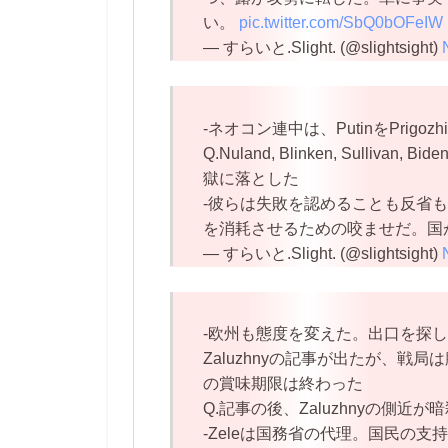
い。
pic.twitter.com/SbQ0bOFeIW
— すらいと.Slight. (@slightsight)
-ネオコン連中は、PutinをPri
Q.Nuland, Blinken, Sulliv
獄に落とした
-彼らは失敗を認めることも反省
を消耗させるための咬ませだ。国
— すらいと.Slight. (@slightsight)
-欧州も態度を変えた。出口を探し
Zaluzhnyの記事が出たが、戦局
の賞味期限は終わった
Q.記事の後、Zaluzhnyの側近
-Zeleは国務省の代理。国民の支