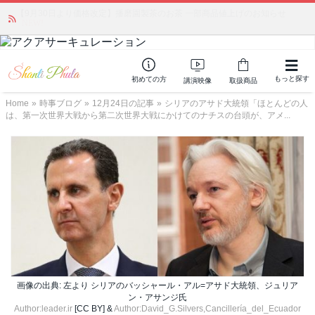
「みんなの備蓄・災害対策」 vol.4 〜断水・燃料不足・停電対策
NEW!
もっと探す
初めての方
講演映像
取扱商品
Home
»
時事ブログ
»
12月24日の記事
»
シリアのアサド大統領「ほとんどの人
は、第一次世界大戦から第二次世界大戦にかけてのナチスの台頭が、アメ...
画像の出典: 左より シリアのバッシャール・アル=アサド大統領、ジュリア
ン・アサンジ氏
Author:leader.ir
[CC BY] &
Author:David_G.Silvers,Cancillería_del_Ecuador