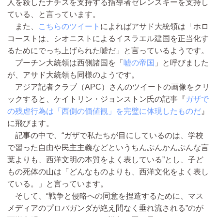
人を殺したナチスを支持する指導者ゼレンスキーを支持し
ている、と言っています。
また、
こちらのツイート
によればアサド大統領は「ホロ
コーストは、シオニストによるイスラエル建国を正当化す
るためにでっち上げられた嘘だ」と言っているようです。
プーチン大統領は西側諸国を「
嘘の帝国
」と呼びました
が、アサド大統領も同様のようです。
アジア記者クラブ（APC）さんのツイートの画像をクリ
ックすると、ケイトリン・ジョンストン氏の記事『
ガザで
の残虐行為は「西側の価値観」を完璧に体現したものだ
』
に飛びます。
記事の中で、“ガザで私たちが目にしているのは、学校
で習った自由や民主主義などというちんぷんかんぷんな言
葉よりも、西洋文明の本質をよく表している”とし、子ど
もの死体の山は「どんなものよりも、西洋文化をよく表し
ている。」と言っています。
そして、“戦争と侵略への同意を捏造するために、マス
メディアのプロパガンダが絶え間なく垂れ流される”のが