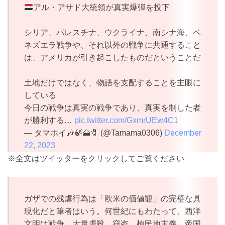
アル・アサド大統領が真実爆弾を投下
シリア、パレスチナ、ウクライナ、南シナ海、ベ
ネズエラ戦争や、それ以外の戦争に共通すること
は、アメリカが引き起こしたものだということだ
土地だけではなく、物語を支配することを主眼に
している
今日の戦争は真実の戦争であり、真実を制した者
が勝利する…
pic.twitter.com/GxmrUEw4C1
— タマホイ🎶🍃🗻🧷 (@Tamama0306)
December
22, 2023
※全文はツイッターをクリックしてご覧ください
ガザでの残虐行為は「欧米の価値観」の完璧な具
現化だと筆者はいう。何世紀にもわたって、西洋
文明は戦争、大量虐殺、窃盗、植民地主義、帝国