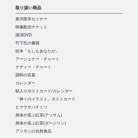
取り扱い商品
東洋医学セミナー
映像配信チケット
講演DVD
竹下氏の書籍
絵本「もしもあなたが」
アージュナー・チャート
ナディー・チャート
調和の言葉
カレンダー
額入りポストカード/カレンダー
「神々のイラスト」ポストカード
ヒマラヤハチミツ
身体が喜ぶ紅茶(アッサム)
身体が喜ぶ紅茶(ダージリン)
アリサンの自然食品