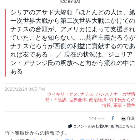
[CC BY-SA]
シリアのアサド大統領「ほとんどの人は、第
一次世界大戦から第二次世界大戦にかけての
ナチスの台頭が、アメリカによって支援され
ていたことを知らない。…共産主義だろうが
ナチスだろうが西側の利益に貢献するのであ
れば友である」 ／ 現在の状況は、ジュリア
ン・アサンジ氏の釈放へと向かう流れの中に
ある
2023/12/24 9:05 PM
ウィキリークス
,
ナチス
,
パレスチナ・ガザ情
勢
/
＊陰謀
,
世界全体
,
政治経済
,
竹下氏からの
情報
,
軍事・戦争
ツイート
Facebook
印刷
コメントのみ転載OK(
条件はこちら
)
竹下雅敏氏からの情報です。