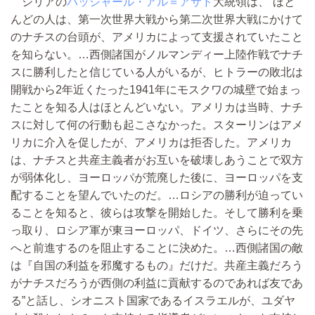
シリアの
バッシャール・アル＝アサド
大統領は、“ほと
んどの人は、第一次世界大戦から第二次世界大戦にかけて
のナチスの台頭が、アメリカによって支援されていたこと
を知らない。…西側諸国がノルマンディー上陸作戦でナチ
スに勝利したと信じている人がいるが、ヒトラーの敗北は
開戦から2年近くたった1941年にモスクワの城壁で始まっ
たことを知る人はほとんどいない。アメリカは当時、ナチ
スに対して何の行動も起こさなかった。スターリンはアメ
リカに介入を促したが、アメリカは拒否した。アメリカ
は、ナチスと共産主義者がお互いを破壊しあうことで双方
が弱体化し、ヨーロッパが荒廃した後に、ヨーロッパを支
配することを望んでいたのだ。…ロシアの勝利が迫ってい
ることを知ると、彼らは攻撃を開始した。そして勝利を乗
っ取り、ロシア軍が東ヨーロッパ、ドイツ、さらにその先
へと前進するのを阻止することに決めた。…西側諸国の敵
は『自国の利益を邪魔するもの』だけだ。共産主義だろう
がナチスだろうが西側の利益に貢献するのであれば友であ
る”と話し、シオニスト国家であるイスラエルが、ユダヤ