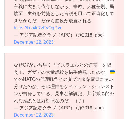
主義に大きく依存しながら、宗教、人種差別、民
族至上主義を前提とした言説を用いて正当化して
きたからだ。だから虐殺が放置される。
https://t.co/kRzFvOgDvd
— アジア記者クラブ（APC） (@2018_apc)
December 22, 2023
なぜG7がいち早く「イスラエルとの連帯」を唱
えて、ガザでの大量虐殺を拱手傍観したのか、
でのNATOの代理戦争とのダブスタを露骨に使い
分けたのか、その理由をケイトリン・ジョンスト
ンが告発している。見事な解説だ。邦字紙の的外
れな論説とは好対照なのだ。（了）
— アジア記者クラブ（APC） (@2018_apc)
December 22, 2023