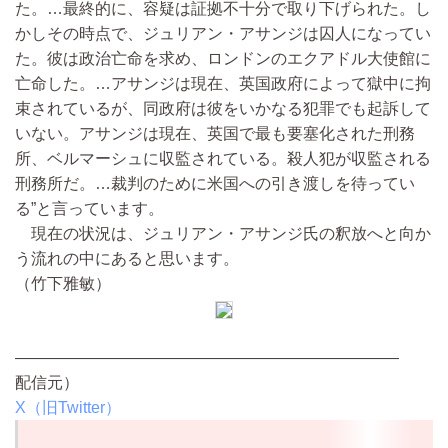
た。…最終的に、容疑は証拠不十分で取り下げられた。し
かしその時点で、ジュリアン・アサンジは囚人になってい
た。彼は政治亡命を求め、ロンドンのエクアドル大使館に
亡命した。…アサンジは現在、英国政府によって獄中に拘
束されているが、同政府は彼をいかなる犯罪でも起訴して
いない。アサンジは現在、英国で最も要塞化された刑務
所、ベルマーシュに収監されている。殺人犯が収監される
刑務所だ。…裁判のために米国への引き渡しを待ってい
る”と言っています。
現在の状況は、ジュリアン・アサンジ氏の釈放へと向か
う流れの中にあると思います。
（竹下雅敏）
————————————————————————
配信元）
X（旧Twitter）