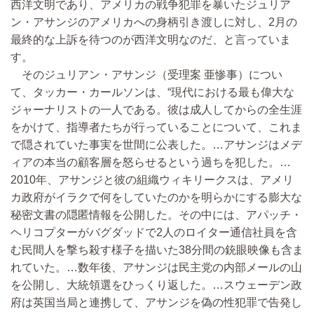
西洋文明であり、アメリカの戦争犯罪を暴いたジュリア
ン・アサンジのアメリカへの身柄引き渡しに対し、2月の
最終的な上訴を待つのが西洋文明なのだ、と言っていま
す。
そのジュリアン・アサンジ（受理案 亜惨事）につい
て、タッカー・カールソンは、“現代における最も偉大な
ジャーナリストの一人である。彼は成人してからの全生涯
をかけて、指導者たちが行っていることについて、これま
で隠されていた事実を世間に公表した。…アサンジはメデ
ィアの本当の顧客層を怒らせるという過ちを犯した。…
2010年、アサンジと彼の組織ウィキリークスは、アメリ
カ政府がイラクで何をしていたのかを明らかにする膨大な
秘密文書の隠匿情報を公開した。その中には、アパッチ・
ヘリコプターがバグダッドで2人のロイター通信社員を含
む民間人を撃ち殺す様子を描いた38分間の銃眼映像も含ま
れていた。…数年後、アサンジは民主党の内部メールの山
を公開し、大統領選をひっくり返した。…スウェーデン政
府は英国当局と連携して、アサンジを偽の性犯罪で告発し