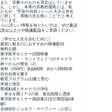
また、宗教そのものを否定はしていませ
ん。しかし、本来の宗教的感覚とは、私
たちが、“宇宙や自然といった大きな存在
に対して、畏敬の念を抱くこと”だと考え
ています。
さらに詳しい情報を知りたい方は、ぜひ
東洋
医学セミナー
や
映像配信
をご受講ください。
［幸せな人生を歩むために］
最初に観るのにおすすめの映像配信
無料公開
東洋医学セミナー試聴映像
ガヤトリー・マントラと７つのチャクラ
神々からの警告（2）
有料（550円）
収録時間：約1〜2時間/本
自分自身を癒す
教育プログラム(1)
愛と野心
幸福と徳目
禁戒勧戒とチャクラの浄化
「幸せを開く7つの扉」進化段階と憑依
東洋医学セミナー雑談集(1)
五行類型論(体
癖)
夫婦(63)
ジョセフ・マーフィー（人生に