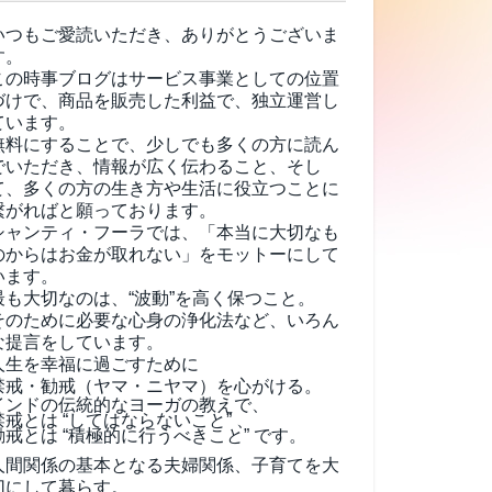
いつもご愛読いただき、ありがとうございま
す。
この時事ブログはサービス事業としての位置
づけで、商品を販売した利益で、独立運営し
ています。
無料にすることで、少しでも多くの方に読ん
でいただき、情報が広く伝わること、そし
て、
多くの方の生き方や生活に役立つことに
繋がればと願っております。
シャンティ・フーラでは、「本当に大切なも
のからはお金が取れない」をモットーにして
います。
最も大切なのは、“波動”を高く保つこと。
そのために必要な心身の浄化法など、いろん
な提言をしています。
人生を幸福に過ごすために
禁戒・勧戒（ヤマ・ニヤマ）を心がける。
インドの伝統的なヨーガの教えで、
禁戒とは “してはならないこと” 、
勧戒とは “積極的に行うべきこと” です。
人間関係の基本となる夫婦関係、子育てを大
切にして暮らす。