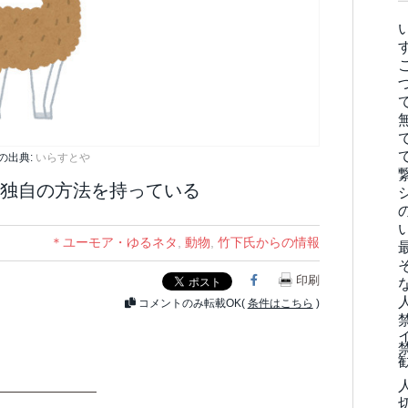
の出典:
いらすとや
独自の方法を持っている
＊ユーモア・ゆるネタ
,
動物
,
竹下氏からの情報
Facebook
印刷
コメントのみ転載OK(
条件はこちら
)
———————