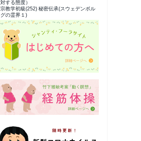
対する態度）
宗教学
初級(252) 秘密伝承(スウェデンボル
グの霊界１)