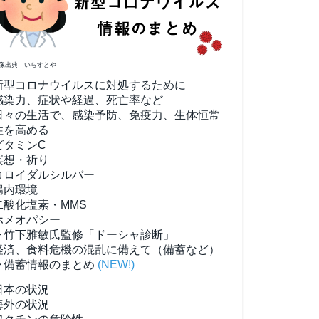
像出典：いらすとや
新型コロナウイルスに対処するために
感染力、症状や経過、死亡率など
日々の生活で、感染予防、免疫力、生体恒常
性を高める
ビタミンC
瞑想・祈り
コロイダルシルバー
腸内環境
二酸化塩素・MMS
ホメオパシー
▶竹下雅敏氏監修「ドーシャ診断」
経済、食料危機の混乱に備えて（備蓄など）
▶備蓄情報のまとめ
(NEW!)
日本の状況
海外の状況