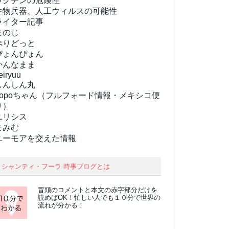
ワクチンの危険性
生物兵器、人工ウィルスの可能性
ライター記事
まのじ
ぺりどっと
ぴょんぴょん
かんなまま
eiryuu
しんしん丸
popoちゃん（フルフォード情報・メキシコ便
り）
ユリシス
まみむ
ユーモアを交えた情報
シャンティ・フーラ 時事ブログとは
冒頭のコメントと本文の
赤字部分
だけを
読めばOK！忙しい人でも１０分で世界の
流れが分かる！