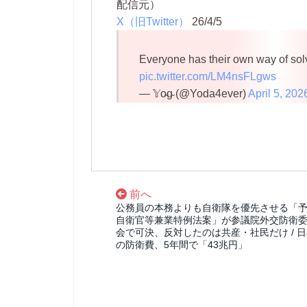
配信元）
X（旧Twitter）
26/4/5
Everyone has their own way of sol
pic.twitter.com/LM4nsFLgws
— 𝕐o̴g̴ (@Yoda4ever)
April 5, 202
前へ
公務員の本務よりも自衛隊を優先させる「
自衛官等兼業特例法案」が参議院外交防衛
会で可決、反対したのは共産・社民だけ / 
の防衛費、5年間で「43兆円」