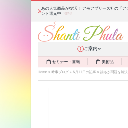
あの人気商品が復活！ アモアプリーズ社の「ア
ント還元中
NEW!
ご案内
セミナー・書籍
美術品
Home
»
時事ブログ
»
6月11日の記事
»
誰もが問題を解決