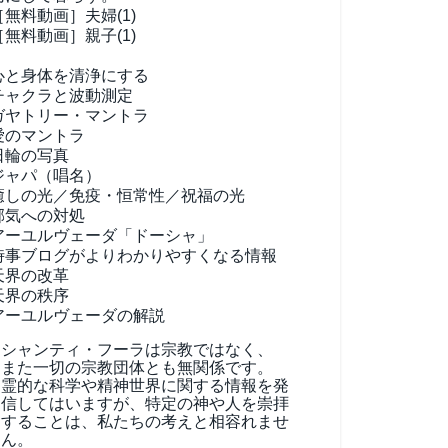
［無料動画］夫婦(1)
［無料動画］親子(1)
心と身体を清浄にする
チャクラと波動測定
ガヤトリー・マントラ
愛のマントラ
日輪の写真
ジャパ（唱名）
癒しの光／免疫・恒常性／祝福の光
邪気への対処
アーユルヴェーダ
「ドーシャ」
時事ブログがよりわかりやすくなる情報
天界の改革
天界の秩序
アーユルヴェーダの解説
シャンティ・フーラは宗教ではなく、
また一切の宗教団体とも無関係です。
霊的な科学や精神世界に関する情報を発
信してはいますが、特定の神や人を崇拝
することは、私たちの考えと相容れませ
ん。