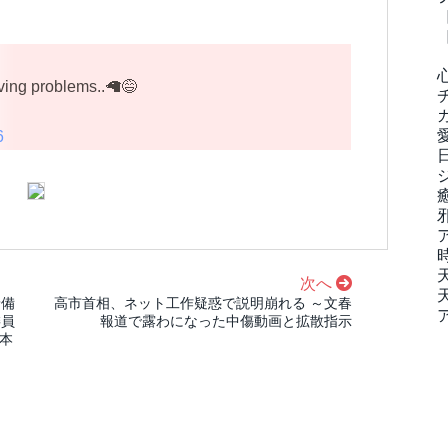
ving problems..🦙😅
6
次へ
予備
高市首相、ネット工作疑惑で説明崩れる ～文春
委員
報道で露わになった中傷動画と拡散指示
日本