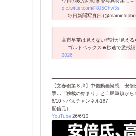
今日の政治の動きを写真特集で→
pic.twitter.com/F8J5Chw3sI
— 毎日新聞写真部 (@mainichipho
高市早苗は見えない時計が見える
— ゴルドベックス🔥秒速で懲戒請求🔥Reac
2026
—————————————————
【文春砲第６弾】中傷動画疑惑｜安倍
撃…「独裁の始まり」と自民重鎮から
6/10トバ太チャンネル187
配信元）
YouTube
26/6/10