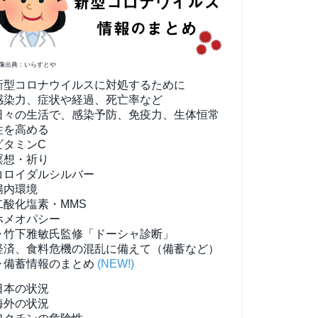
像出典：いらすとや
新型コロナウイルスに対処するために
感染力、症状や経過、死亡率など
日々の生活で、感染予防、免疫力、生体恒常
性を高める
ビタミンC
瞑想・祈り
コロイダルシルバー
腸内環境
二酸化塩素・MMS
ホメオパシー
▶竹下雅敏氏監修「ドーシャ診断」
経済、食料危機の混乱に備えて（備蓄など）
▶備蓄情報のまとめ
(NEW!)
日本の状況
海外の状況