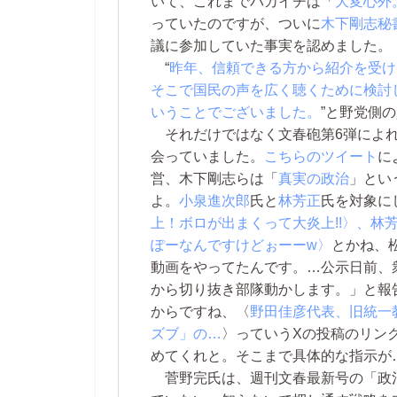
いて、これまでバカイチは「
大変心外
っていたのですが、ついに
木下剛志秘
議に参加していた事実を認めました。
“
昨年、信頼できる方から紹介を受け
そこで国民の声を広く聴くために検討
いうことでございました。
”と野党側
それだけではなく文春砲第6弾によ
会っていました。
こちらのツイート
に
営、木下剛志らは「
真実の政治
」とい
よ。
小泉進次郎
氏と
林芳正
氏を対象に
上！ボロが出まくって大炎上!!〉、林
ぽーなんですけどぉーーw〉
とかね、
動画をやってたんです。…公示日前、衆
から切り抜き部隊動かします。」と報告
からですね、〈
野田佳彦代表、旧統一
ズブ」の…
〉っていうXの投稿のリン
めてくれと。そこまで具体的な指示が
菅野完氏は、週刊文春最新号の「政治