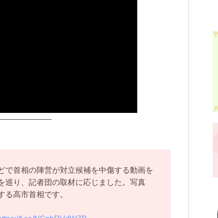
———————
どで首相の陣営が対立候補を中傷する動画を
を巡り、記者団の取材に応じました。写真
する高市首相です。