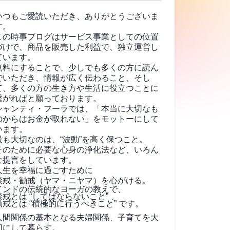
いつもご愛読いただき、ありがとうございま
す。
この時事ブログはサービス事業としての位置
づけで、商品を販売した利益で、独立運営し
ています。
無料にすることで、少しでも多くの方に読ん
でいただき、情報が広く伝わること、そし
て、
多くの方の生き方や生活に役立つことに
繋がればと願っております。
シャンティ・フーラでは、「本当に大切なも
のからはお金が取れない」をモットーにして
います。
最も大切なのは、“波動”を高く保つこと。
そのために必要な心身の浄化法など、いろん
な提言をしています。
人生を幸福に過ごすために
禁戒・勧戒（ヤマ・ニヤマ）を心がける。
インドの伝統的なヨーガの教えで、
禁戒とは “してはならないこと” 、
勧戒とは “積極的に行うべきこと” です。
人間関係の基本となる夫婦関係、子育てを大
切にして暮らす。