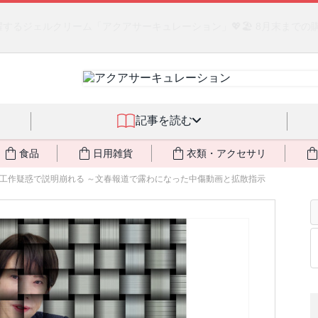
るジェルクリーム「アクアサーキュレーション」💖🏖️ 8月末までの
記事を読む
食品
日用雑貨
衣類・アクセサリ
工作疑惑で説明崩れる ～文春報道で露わになった中傷動画と拡散指示