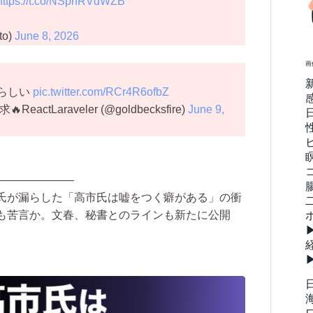
https://t.co/NSphRVdWZB
to)
June 8, 2026
画
らしい
pic.twitter.com/RCr4R6ofbZ
tLaraveler (@goldbecksfire)
June 9,
———————
氏が漏らした「高市氏は嘘をつく癖がある」の衝
も苦言か。文春、秘書とのラインも新たに公開