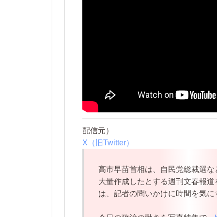
—————————————————
配信元）
X（旧Twitter）
高市早苗首相は、自民党総裁選な
大量作成したとする週刊文春報道
は、記者の問いかけに時間を気に