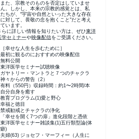
また、宗教そのものを否定はしていませ
ん。しかし、本来の宗教的感覚とは、私
たちが、“宇宙や自然といった大きな存在
に対して、畏敬の念を抱くこと”だと考え
ています。
さらに詳しい情報を知りたい方は、ぜひ
東洋
医学セミナー
や
映像配信
をご受講ください。
［幸せな人生を歩むために］
最初に観るのにおすすめの映像配信
無料公開
東洋医学セミナー試聴映像
ガヤトリー・マントラと７つのチャクラ
神々からの警告（2）
有料（550円）
収録時間：約1〜2時間/本
自分自身を癒す
教育プログラム(1)
愛と野心
幸福と徳目
禁戒勧戒とチャクラの浄化
「幸せを開く7つの扉」進化段階と憑依
東洋医学セミナー雑談集(1)
五行類型論(体
癖)
夫婦(63)
ジョセフ・マーフィー（人生に