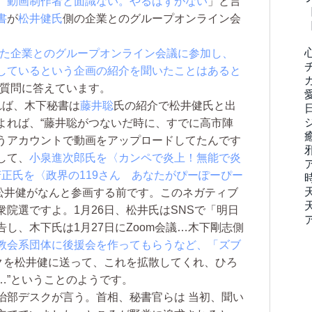
。動画制作者と面識ない。やるはずがない
」と言
書
が
松井健氏
側の企業とのグループオンライン会
た企業とのグループオンライン会議に参加し、
しているという企画の紹介を聞いたことはあると
の質問に答えています。
れば、木下秘書は
藤井聡
氏の紹介で松井健氏と出
よれば、“藤井聡がつないだ時に、すでに高市陣
うアカウントで動画をアップロードしてたんです
して、
小泉進次郎氏を〈カンペで炎上！無能で炎
芳正氏を〈政界の119さん あなたがぴーぽーぴー
松井健がなんと参画する前です。このネガティブ
院選ですよ。1月26日、松井氏はSNSで「明日
し、木下氏は1月27日にZoom会議…木下剛志側
教会系団体に後援会を作ってもらうなど、「ズブ
クを松井健に送って、これを拡散してくれ、ひろ
…”ということのようです。
部デスクが言う。首相、秘書官らは 当初、聞い