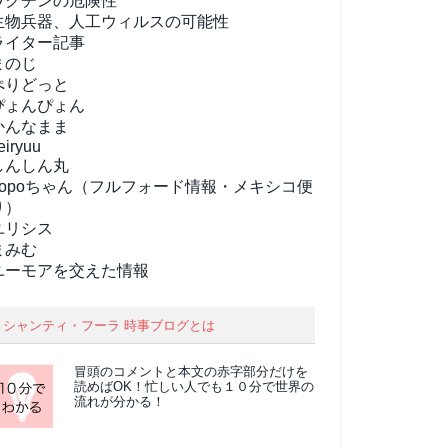
ワクチンの危険性
生物兵器、人工ウィルスの可能性
ライター記事
まのじ
ぺりどっと
ぴょんぴょん
かんなまま
eiryuu
しんしん丸
popoちゃん（フルフォード情報・メキシコ便
り）
ユリシス
まみむ
ユーモアを交えた情報
シャンティ・フーラ 時事ブログとは
冒頭のコメントと本文の
赤字部分
だけを
読めばOK！忙しい人でも１０分で世界の
流れが分かる！