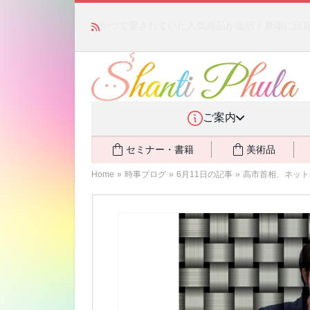
かつて愛されていた人気商品が復活！夏場に活躍す
ご案内
セミナー・書籍
美術品
Home
»
時事ブログ
»
6月11日の記事
»
高市首相、ネット