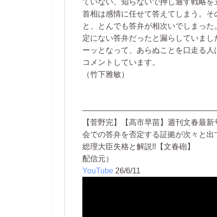
ていない、知らないで押し通す戦略を
首相は感情に任せて答えてしまう。そ
と、とんでも答弁が相次いでしまった
定にない答弁だったと漏らしていました
ーッとなって、あらぬことを口走る人は
コメントしています。
（竹下雅敏）
—————————————————
【菅野完】【高市早苗】週刊文春最新
会での答弁を否定する証拠が次々と出
総理大臣失格と解説!!【文春砲】
配信元）
YouTube
26/6/11