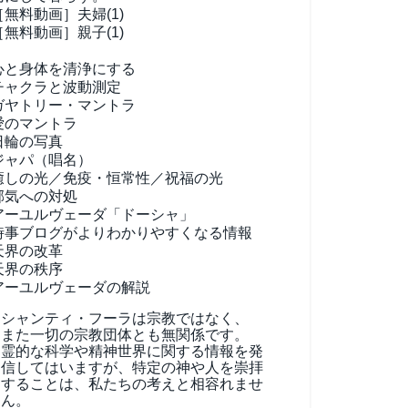
［無料動画］夫婦(1)
［無料動画］親子(1)
心と身体を清浄にする
チャクラと波動測定
ガヤトリー・マントラ
愛のマントラ
日輪の写真
ジャパ（唱名）
癒しの光／免疫・恒常性／祝福の光
邪気への対処
アーユルヴェーダ
「ドーシャ」
時事ブログがよりわかりやすくなる情報
天界の改革
天界の秩序
アーユルヴェーダの解説
シャンティ・フーラは宗教ではなく、
また一切の宗教団体とも無関係です。
霊的な科学や精神世界に関する情報を発
信してはいますが、特定の神や人を崇拝
することは、私たちの考えと相容れませ
ん。