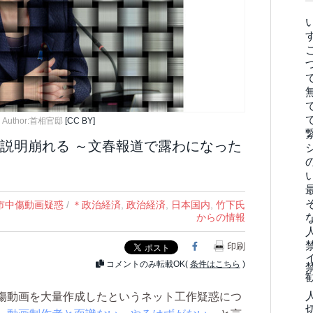
:
Author:首相官邸
[CC BY]
説明崩れる ～文春報道で露わになった
市中傷動画疑惑
/
＊政治経済
,
政治経済
,
日本国内
,
竹下氏
からの情報
Facebook
印刷
コメントのみ転載OK(
条件はこちら
)
傷動画を大量作成したというネット工作疑惑につ