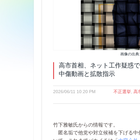
画像の出典
高市首相、ネット工作疑惑で
中傷動画と拡散指示
2026/06/11 10:20 PM
不正選挙
,
高
竹下雅敏氏からの情報です。
匿名垢で他党や対立候補を下げる中