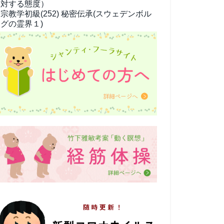
対する態度）
宗教学
初級(252) 秘密伝承(スウェデンボル
グの霊界１)