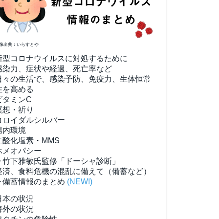
像出典：いらすとや
新型コロナウイルスに対処するために
感染力、症状や経過、死亡率など
日々の生活で、感染予防、免疫力、生体恒常
性を高める
ビタミンC
瞑想・祈り
コロイダルシルバー
腸内環境
二酸化塩素・MMS
ホメオパシー
▶竹下雅敏氏監修「ドーシャ診断」
経済、食料危機の混乱に備えて（備蓄など）
▶備蓄情報のまとめ
(NEW!)
日本の状況
海外の状況