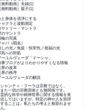
［無料動画］夫婦(1)
［無料動画］親子(1)
心と身体を清浄にする
チャクラと波動測定
ガヤトリー・マントラ
愛のマントラ
日輪の写真
ジャパ（唱名）
癒しの光／免疫・恒常性／祝福の光
邪気への対処
アーユルヴェーダ
「ドーシャ」
時事ブログがよりわかりやすくなる情報
天界の改革
天界の秩序
アーユルヴェーダの解説
シャンティ・フーラは宗教ではなく、
また一切の宗教団体とも無関係です。
霊的な科学や精神世界に関する情報を発
信してはいますが、特定の神や人を崇拝
することは、私たちの考えと相容れませ
ん。