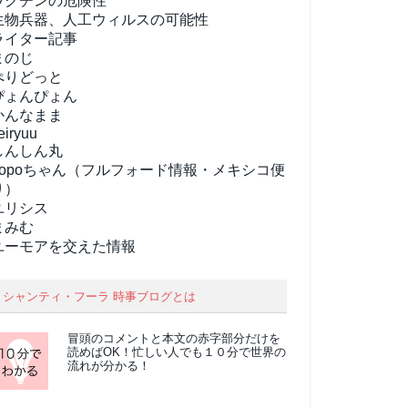
ワクチンの危険性
生物兵器、人工ウィルスの可能性
ライター記事
まのじ
ぺりどっと
ぴょんぴょん
かんなまま
eiryuu
しんしん丸
popoちゃん（フルフォード情報・メキシコ便
り）
ユリシス
まみむ
ユーモアを交えた情報
シャンティ・フーラ 時事ブログとは
冒頭のコメントと本文の
赤字部分
だけを
読めばOK！忙しい人でも１０分で世界の
流れが分かる！