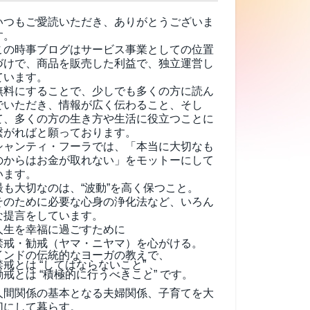
いつもご愛読いただき、ありがとうございま
す。
この時事ブログはサービス事業としての位置
づけで、商品を販売した利益で、独立運営し
ています。
無料にすることで、少しでも多くの方に読ん
でいただき、情報が広く伝わること、そし
て、
多くの方の生き方や生活に役立つことに
繋がればと願っております。
シャンティ・フーラでは、「本当に大切なも
のからはお金が取れない」をモットーにして
います。
最も大切なのは、“波動”を高く保つこと。
そのために必要な心身の浄化法など、いろん
な提言をしています。
人生を幸福に過ごすために
禁戒・勧戒（ヤマ・ニヤマ）を心がける。
インドの伝統的なヨーガの教えで、
禁戒とは “してはならないこと” 、
勧戒とは “積極的に行うべきこと” です。
人間関係の基本となる夫婦関係、子育てを大
切にして暮らす。