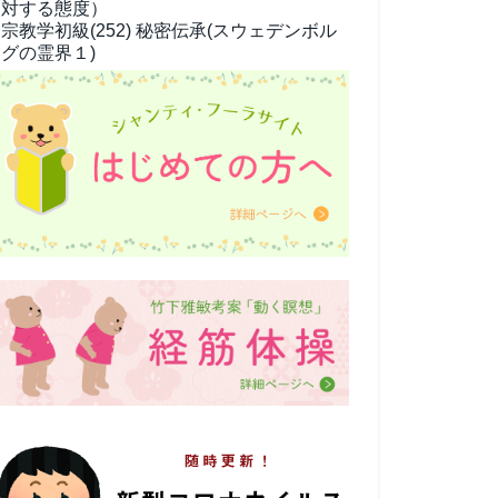
対する態度）
宗教学
初級(252) 秘密伝承(スウェデンボル
グの霊界１)