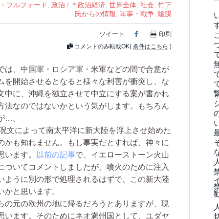
・フルフォード
,
政治
/
＊政治経済
,
世界全体
,
社会
,
竹下
氏からの情報
,
軍事・戦争
,
陰謀
ツイート
Facebook
印刷
コメントのみ転載OK(
条件はこちら
)
では、中国軍・ロシア軍・米軍などの間で合意が
ムを開始させるとなると様々な利害が衝突し、な
文中に、沖縄を独立させて中立にする案が書かれ
方法なのではないかという気がします。もちろん
が…。
呪文によって南太平洋に新大陸を浮上させ始めた
のかも知れません。もし事実だとすれば、神々に
思います。
以前の記事
で、イエローストーン火山
についてコメントしましたが、噴火のために注入
いように別の形で処理されるはずで、この新大陸
いかと思います。
らの元の欧州の地に帰るだろうとありますが、現
思います。そのためにネオ満州国として、ユダヤ