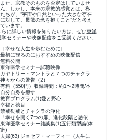
また、宗教そのものを否定はしていませ
ん。しかし、本来の宗教的感覚とは、私
たちが、“宇宙や自然といった大きな存在
に対して、畏敬の念を抱くこと”だと考え
ています。
さらに詳しい情報を知りたい方は、ぜひ
東洋
医学セミナー
や
映像配信
をご受講ください。
［幸せな人生を歩むために］
最初に観るのにおすすめの映像配信
無料公開
東洋医学セミナー試聴映像
ガヤトリー・マントラと７つのチャクラ
神々からの警告（2）
有料（550円）
収録時間：約1〜2時間/本
自分自身を癒す
教育プログラム(1)
愛と野心
幸福と徳目
禁戒勧戒とチャクラの浄化
「幸せを開く7つの扉」進化段階と憑依
東洋医学セミナー雑談集(1)
五行類型論(体
癖)
夫婦(63)
ジョセフ・マーフィー（人生に