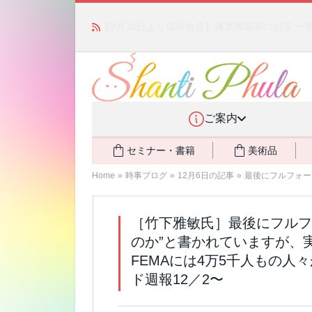
かつて愛されていた人気商品が復活！夏場に活躍す
ご案内
セミナー・書籍
美術品
Home
»
時事ブログ
»
12月6日の記事
»
最後にフルフォー
［竹下雅敏氏］最後にフルフ
のか”と書かれていますが、
FEMAには4万5千人もの
ド週報12／2〜