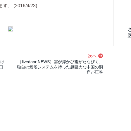
(2016/4/23)
次へ
つけ
［livedoor NEWS］雲が浮かび霧がたなびく、
日
独自の気候システムを持った超巨大な中国の洞
窟が圧巻