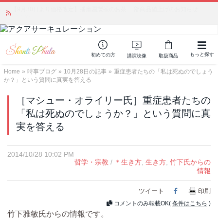
【9月30日より価格改定】播磨園製茶のお茶 一部商品値上げのお知らせ
「みんなの備蓄・災害対策」 vol.4 〜断水・燃料不足・停電対策
NEW!
もっと探す
初めての方
講演映像
取扱商品
Home
»
時事ブログ
»
10月28日の記事
»
重症患者たちの「私は死ぬのでしょう
か？」という質問に真実を答える
［マシュー・オライリー氏］重症患者たちの
「私は死ぬのでしょうか？」という質問に真
実を答える
2014/10/28 10:02 PM
哲学・宗教
/
＊生き方
,
生き方
,
竹下氏からの
情報
ツイート
Facebook
印刷
コメントのみ転載OK(
条件はこちら
)
竹下雅敏氏からの情報です。