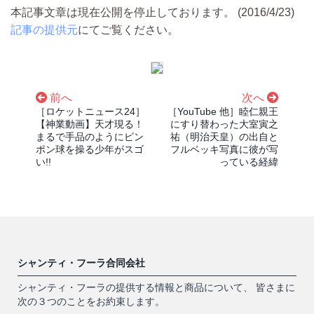
本記事文章は現在公開を停止しております。 (2016/4/23)
記事の提供元
にてご覧ください。
前へ
次へ
［ロケットニュース24］
［YouTube 他］睦仁親王
【神業動画】天才現る！
にすり替わった大室寅之
まるで手品のようにピン
祐（明治天皇）の出自と
ポン球を操る少年がスゴ
フルベッキ写真に彼が写
い!!
っている経緯
シャンティ・フーラ合同会社
シャンティ・フーラの提供する情報と商品について、 皆さまに
次の３つのことをお約束します。